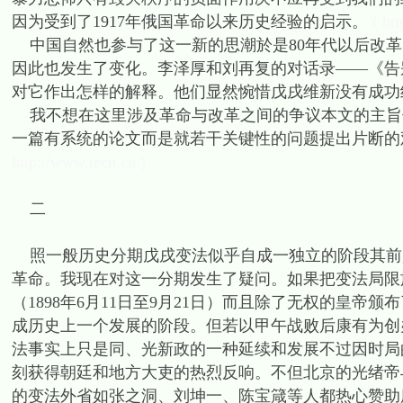
因为受到了1917年俄国革命以来历史经验的启示。
( ht
中国自然也参与了这一新的思潮於是80年代以后改革
因此也发生了变化。李泽厚和刘再复的对话录——《告
对它作出怎样的解释。他们显然惋惜戊戌维新没有成功
我不想在这里涉及革命与改革之间的争议本文的主旨
一篇有系统的论文而是就若干关键性的问题提出片断的
http://www.tecn.cn )
二
照一般历史分期戊戌变法似乎自成一独立的阶段其前
革命。我现在对这一分期发生了疑问。如果把变法局限
（1898年6月11日至9月21日）而且除了无权的皇
成历史上一个发展的阶段。但若以甲午战败后康有为创办
法事实上只是同、光新政的一种延续和发展不过因时局
刻获得朝廷和地方大吏的热烈反响。不但北京的光绪帝与
的变法外省如张之洞、刘坤一、陈宝箴等人都热心赞助康