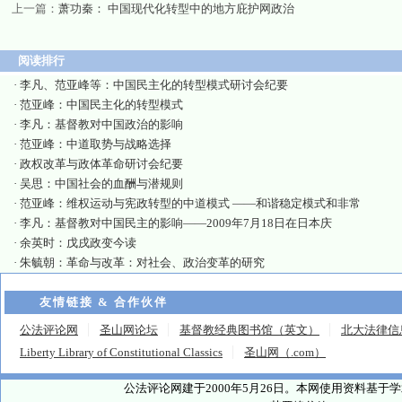
上一篇：
萧功秦： 中国现代化转型中的地方庇护网政治
阅读排行
·
李凡、范亚峰等：中国民主化的转型模式研讨会纪要
·
范亚峰：中国民主化的转型模式
·
李凡：基督教对中国政治的影响
·
范亚峰：中道取势与战略选择
·
政权改革与政体革命研讨会纪要
·
吴思：中国社会的血酬与潜规则
·
范亚峰：维权运动与宪政转型的中道模式 ——和谐稳定模式和非常
·
李凡：基督教对中国民主的影响——2009年7月18日在日本庆
·
余英时：戊戌政变今读
·
朱毓朝：革命与改革：对社会、政治变革的研究
友情链接 & 合作伙伴
公法评论网
圣山网论坛
基督教经典图书馆（英文）
北大法律信
Liberty Library of Constitutional Classics
圣山网（.com）
公法评论网建于2000年5月26日。本网使用资料基