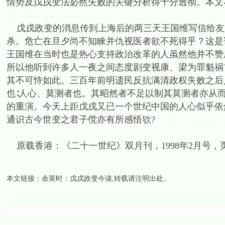
情势及戊戌变法必然失败的关键分析得十分透彻。本文
http://www.tecn.cn )
戊戌政变的消息传到上海后的两三天王国维写信给友
杀。危亡在旦夕尚不知睞并仇视医者欲不死得乎？这是
王国维在当时也是热心支持政治改革的人虽然他并不赞
所以他听到许多人一夜之间态度剧变视康、梁为罪魁祸
其不可恃如此。三百年前明遗民反抗满清政权失败之后
也∶人心、莫测者也。其昭然者不足以制其莫测者亦从
的重演。今天上距戊戌又已一个世纪中国的人心似乎依
通识古今世变之君子傥亦有所感悟欤?
( http://www.tecn.
原载香港：《二十一世纪》双月刊，1998年2月号，页
本文链接：
余英时：戊戌政变今读
,转载请注明出处。