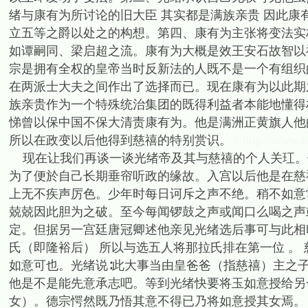
绪与康有为所讨论的旧大臣 其实都是满族亲贵 因此康
立五等之爵以处之的构想。第四、康有为主张将变法实
如谭嗣同、梁启超之流。康有为大概是效王安石故智以
宗是拥有全权的皇帝当时反新法的人既不是一个有组织
在两派士大夫之间作出了选择而已。现在康有为以此期
族亲贵作为一个特殊统治集团的既得利益者本能地懂得
悌曾以保中国不保大清责康有为。他是满洲正黄旗人他
所以在政变以后他得到慈禧的特别赏识。
( http://www.t
现在让我们再谈一谈光绪帝及其与慈禧的个人关玒。
为了便於自己长期垂帘听政的缘故。入宫以后他是在慈
上无不疾声厉色。少年时每日诃斥之声不绝。稍不如意
兢兢因此胆为之破。至今每闻锣鼓之声或闻口么喝之声
定。但据另一宫廷唐冠卿述他亲见光绪选后事可与此相印
氏（即隆裕后） 所以与选五人将那拉氏排在第一位 。
如意可也。光绪说∶此大事当由皇爸爸（指慈禧）主之
他是不是能先意承志吧。等到光绪快要将玉如意授给另
女）。德宗愕然既乃悟其意不得已乃将如意授其女焉