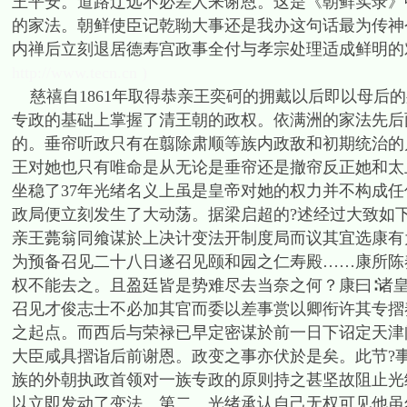
王平安。道路辽远不必差人来谢恩。这是《朝鲜实录》
的家法。朝鲜使臣记乾聈大事还是我办这句话最为传神
内禅后立刻退居德寿宫政事全付与孝宗处理适成鲜明的
http://www.tecn.cn )
慈禧自1861年取得恭亲王奕砢的拥戴以后即以母后
专政的基础上掌握了清王朝的政权。依满洲的家法先后
的。垂帘听政只有在翦除肃顺等族内政敌和初期统治的
王对她也只有唯命是从无论是垂帘还是撤帘反正她和太上
坐稳了37年光绪名义上虽是皇帝对她的权力并不构成
政局便立刻发生了大动荡。据梁启超的?述经过大致如
亲王薨翁同飨谋於上决计变法开制度局而议其宜选康有
为预备召见二十八日遂召见颐和园之仁寿殿……康所陈
权不能去之。且盈廷皆是势难尽去当奈之何？康曰∶诸
召见才俊志士不必加其官而委以差事赏以卿衔许其专摺
之起点。而西后与荣禄已早定密谋於前一日下诏定天津
大臣咸具摺诣后前谢恩。政变之事亦伏於是矣。此节?
族的外朝执政首领对一族专政的原则持之甚坚故阻止光
以立即发动了变法。第二、光绪承认自己无权可见他虽