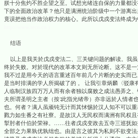
朕十分焦灼不胜企望之至。试想光绪连自保的力量都没
下的全面政治改革？他只是满洲统治阶级中一个游离出
竟误把他当作政治权力的核心。此所以戊戌变法终成为
http://www.tecn.cn )
结语
以上是我关於戊戌变法二、三关键问题的解读。我虽
终於失败。对於现代的改革本文则无所论断。这不是一
我不过是用今天的语言重述百年前几个片断的史实而已
是当时排满的学人所揭破了的 。 让我引章炳麟〈驳康
人临制汉族四万万人而有余者独以腐败之成法愚弄之、
夫所谓圣明之主者（按∶此指光绪帝）亦非远於人情者
也。何者？满人虽顽钝无计而其怵惕於汉人知不可以重
戮力如生番之有社寮。是故汉人无民权而满洲有民权且
掣肘者什伯於荣禄。……往者戊戌变政去五寺三巡抚如
全部之力果孰优孰绌也。由是言之彼其为私则不欲变法