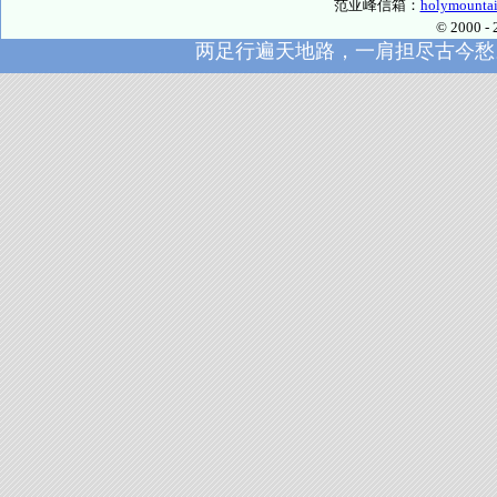
范亚峰信箱：
holymounta
© 2000
两足行遍天地路，一肩担尽古今愁