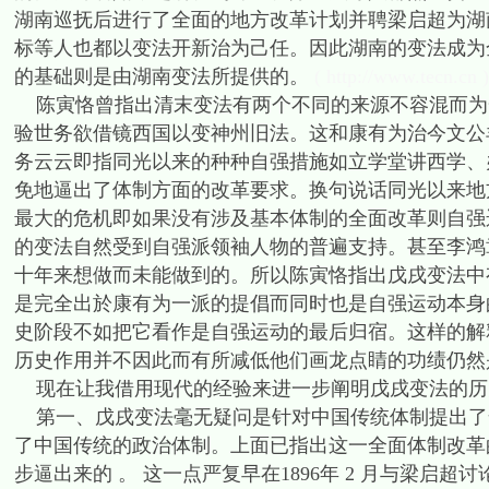
湖南巡抚后进行了全面的地方改革计划并聘梁启超为湖
标等人也都以变法开新治为己任。因此湖南的变法成为
的基础则是由湖南变法所提供的。
( http://www.tecn.cn )
陈寅恪曾指出清末变法有两个不同的来源不容混而为
验世务欲借镜西国以变神州旧法。这和康有为治今文公
务云云即指同光以来的种种自强措施如立学堂讲西学、
免地逼出了体制方面的改革要求。换句说话同光以来地
最大的危机即如果没有涉及基本体制的全面改革则自强
的变法自然受到自强派领袖人物的普遍支持。甚至李鸿
十年来想做而未能做到的。所以陈寅恪指出戊戌变法中
是完全出於康有为一派的提倡而同时也是自强运动本身
史阶段不如把它看作是自强运动的最后归宿。这样的解
历史作用并不因此而有所减低他们画龙点睛的功绩仍
现在让我借用现代的经验来进一步阐明戊戌变法的历
第一、戊戌变法毫无疑问是针对中国传统体制提出了
了中国传统的政治体制。上面已指出这一全面体制改革
步逼出来的 。 这一点严复早在1896年 2 月与梁