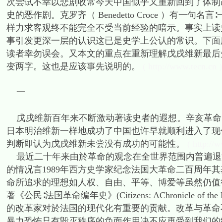
次尝试不幸以悲剧收常今天中国似乎又重新回到了体制
史的恶作剧。克罗齐（ Benedetto Croce ）有
样力求客观终不能完全不受当前经验的暗示。事实上读
事引发更深一层的认识这已是史学上公认的常识。下面
读者幸勿误会。又本文的重点在重新理解戊戌维新最后
变两字。这也是应该事先说明的。
( http://www.tecn.cn )
一
戊戌维新百年来不断激动著读史者的遐想。辛亥革命
日本明治维新一样地成功了中国也许早就顺利进入了现
判断即认为戊戌维新未尝没有成功的可能性。
( http://
最近二十年来由於革命的观念在全世界范围内普遍退
的情况言1989年西方史学家纪念法国大革命二百周年其
命所追求的理想如人权、自由、平等、博爱等虽然仍值得肯定但
著《公民∶法国革命编年史》(Citizens: AChronicle of 
的改革家对於法国的现代化有重要的贡献。改革与革命
暴力恐怖只有毁灭秩序的负面作用决不应再受到我们的