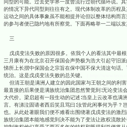
同型的可能。过去史学界一度曾流行过朝代循环说。其
的情况下异代同型则往往有之。现代体制改革的历程及
运动之间的具体事象虽不能相提并论但以整体结构而言
的参与者便已隐约地有所察觉。下面再略举一二端以
三
戊戌变法失败的原因很多。依我个人的看法其中最根本
三月康有为在北京召开保国会声势极为浩大引起守旧派
悌所上长摺中保国会之宗旨在保中国不保大清这句话。
统治。这是戊戌变法失败的总关键。
( http://www.tecn.c
但清王朝是满洲人建立的因此国家与王朝之间的利害
最直接的后果便是满族统治集团忽然警觉到∶无论变法
大代价。梁启超有一段生动的记述∶当皇上云改革也满
言。有涕泣固请者西后笑且骂曰∶汝管此闲事何为乎？
也。从此处著眼我们便不难看出围绕著戊戌变法的激烈
族统治集团本能地感觉到决不能为了变法让政权流散於