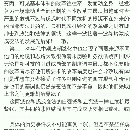
变丙。可见基本体制的改革往往牵一发而动全身一经发
著另一场牵动著全部体制的基本改革其最后归趋如何今
严重的危机不过与戊戌时代不同危机的根源不在外来的
的局部变法开始的。最初是农村经济的改革继之则有城
冲击到政治和法律的领域。这样一波接著一波终於激成
戌变法的发展先后如出一辙。
( http://www.tecn.cn )
第二、80年代中期政潮激化中也出现了两股来源不同
他们的处境和思路大致很像清末历验世务欲借镜西国以
无论是新科技的引进或局部的制度调整最后都不免要触
的改革者尽管他们所要求的改革幅度也许会导致现有体
们是理想主义者接受了许多刚刚引进的西方观念和价值
是他们的基调也仍然是变法而不是革命。因此他们采取
上书之间更难划清界线了。
( http://www.tecn.cn )
这两派也和戊戌变法的自强派和立宪派一样在危机最
紧张。其共同的悲剧结局尤其与戊戌政变相似或死、或
http://www.tecn.cn )
具体的历史事件决不可能重复上演。但是在某些客观