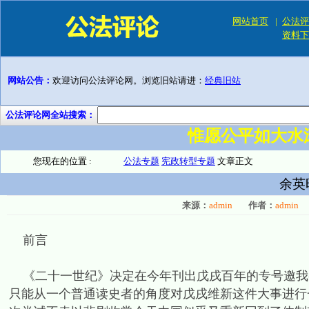
网站首页
|
公法评
资料下
网站公告：
欢迎访问公法评论网。浏览旧站请进：
经典旧站
公法评论网全站搜索：
惟愿公平如大水
您现在的位置 :
公法专题
宪政转型专题
文章正文
余英
来源：
admin
作者：
admin
前言
《二十一世纪》决定在今年刊出戊戌百年的专号邀我
只能从一个普通读史者的角度对戊戌维新这件大事进行