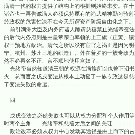
满清一代的权力提供了结构上的根据则始终未变。在十
诸帝也一再告诫满人必须保持原有的尚武精神勤习骑射
於政权的危害性决不在今天所谓资产阶级自由化之下。
前引满洲大臣及内务府诸人跪请慈禧禁止光绪帝变法
的后代内务府则是由皇帝亲自率领的上三旗（正黄、镶
权干预地方政治。清代之所以没有宦官之祸正是因为明
宁、杭州、苏州三地的织造）。外在普罗的一族专政为
然不必再名不正、言不顺地使用宫奴了。
( http://www.t
光绪帝当然知道清王朝的权源在满族所以也曾下诏书
火。总而言之戊戌变法从根本上动摇了一族专政这是慈
了变法失败的命运。
( http://www.tecn.cn )
四
戊戌变法之必然失败也可以从权力分配和个人作用等
时两个主角——光绪帝和慈禧太后之间的关玒。
( http:
政治改革必须从权力中心发动其途径是由上而下的古