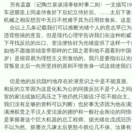
另有孟森〈记陶兰泉谈清孝钦时事二则〉一文描写19
车进膳皇上同桌侍食於下后妃立侍於后。……太后下箸
机械之相应想宫中无日不然难乎其为日用饮食矣。这是
合以上几条记载我们可以推断光绪个人的意志早已为
违背慈禧的意旨。但是现代心理学告诉我们在这种积威
下寻找反抗的出口。变法便恰好为光绪提供了这样一个
如他不愿做崇祯皇帝那样的亡国之君和他不愿看到中国
岁）是很容易为理想主义所激动的。我只是要指出以光
背叛皇太后一向所坚持的原则不惜舍身一试这就使我们
http://www.tecn.cn )
但是他的反抗隐约地存在於潜意识之中是不能直接、
相反的立常因为这是化私为公的间接反抗不是个人之间
室的家法或族纪高压之下他仍然只能说∶子臣不能自主
我们没有足够的资料可以判断）也於事无济因为他在满
满洲权贵之手汉人变法派的拥护和一般社会舆论的同情
是掌握著这个巨大机器的总工程师。据光绪在戊戌旧历
不以为然。朕屡次几谏太后更怒今朕位几不保。汝康有