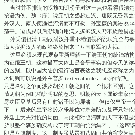
控制政权他们享受了两百多年的特权和既得利益便将
当时并不排满的汉族知识份子对这一点也看得很清楚。
按语为例。魏〈序〉说元朝之盛超过汉、唐既无昏暴之
外汉人、南人便渔烂河溃而不可救。孙宝薇的案语说∶
荡平。迨戊戌以后渐渐向用满人摈抑汉人乃不旋踵祸
孙氏偏袒清王朝故满汉并重不稍偏视的说法完全与事
满人摈抑汉人的政策终於招来了八国联军的大祸。
( ht
这里必须从现代观点重新理解一下清王朝的统治结构
为征服王朝。这种描写大体上是合乎事实的但今天的读
的区别。以中国大陆的流行语言表达之我想应该称之为少数民族的一
名词则可以说是外在普罗 (externalproletariats)的
只是名词之争而涉及胡汉王朝之间的一个根本区别。这
清两朝为例稍稍说明我的意思。明朝的天下属於朱家但
尽功臣登基后只有广封诸子以为屏藩 。 但仅仅皇帝
下。）后来的皇帝鉴於永乐篡位对宗藩防范甚严只好依
外廷士大夫对抗的局面。与此相对照清朝的天下不但是
所以整个满族确实构成了清王朝的统治集团 。（这应
即是八旗制度。这一制度虽从最初八固山共治演变为皇