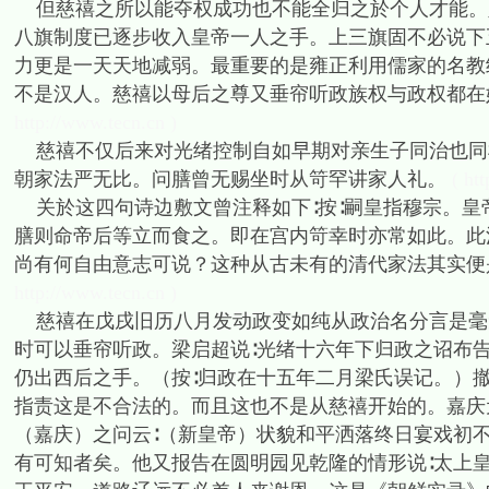
但慈禧之所以能夺权成功也不能全归之於个人才能。
八旗制度已逐步收入皇帝一人之手。上三旗固不必说下
力更是一天天地减弱。最重要的是雍正利用儒家的名教
不是汉人。慈禧以母后之尊又垂帘听政族权与政权都在
http://www.tecn.cn )
慈禧不仅后来对光绪控制自如早期对亲生子同治也同
朝家法严无比。问膳曾无赐坐时从笴罕讲家人礼。
( ht
关於这四句诗边敷文曾注释如下∶按∶嗣皇指穆宗。皇
膳则命帝后等立而食之。即在宫内笴幸时亦常如此。此
尚有何自由意志可说？这种从古未有的清代家法其实便
http://www.tecn.cn )
慈禧在戊戌旧历八月发动政变如纯从政治名分言是毫
时可以垂帘听政。梁启超说∶光绪十六年下归政之诏布
仍出西后之手。（按∶归政在十五年二月梁氏误记。）
指责这是不合法的。而且这也不是从慈禧开始的。嘉庆元
（嘉庆）之问云∶（新皇帝）状貌和平洒落终日宴戏初
有可知者矣。他又报告在圆明园见乾隆的情形说∶太上