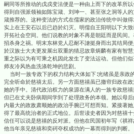
嗣同等所推动的戊戌变法便是一种由上而下的改革所以
得到自强派领袖如陈宝箴、刘坤一、甚至张之洞等人的
箴推荐的。这种变法的方式在儒家的政治传统中叫做得
实上在王安石以后已趋於幻灭。明儒自王阳明以下大致
开拓社会空间。他们说教的对象不再是朝廷而是民间。
招杀身之祸。明末东林党人忍耐不譇挺身而出其结局便
於汉族士大夫更发展出双重的猜忌故章炳麟有家有智慧
重之际以为有可乘之机因此发生了变法运动。但他们似
师友冷风热血洗涤乾坤的悲剧。
( http://www.tecn.cn )
当时一族专政下的权力结构大体如下∶光绪虽是亲政的
完全听命於慈禧太后。另一方面慈禧虽已撤帘归政在政
她的手中。清代政治权力的泉源在满人的一族专政慈禧则
但已在丈夫卧病期间学到了处理政务的本领。她以母后
内最大的政敌肃顺她的政治手腕已可想而知。紧接著她
得了最高统治者的正式地位。后世读史者因为对慈禧十
信任可以说是慈禧的反对派。但他在民国初年写《祺祥
他当年亲见慈禧和奕砢夺权成功的一幕而得到的判断