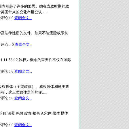
围内引起了许多的追思。她在当政时期的政
带来的变化举世公认......
评论：
0
查阅全文...
律及法律性质的文件。如果不能废除或限制
评论：
0
查阅全文...
1 11:58:12 软权力概念的重要性不仅在国际
评论：
0
查阅全文...
极权政体（全能政体）、威权政体和民主政
这三类政体之间的转......
评论：
0
查阅全文...
暗红 深蓝 鸭绿 靛青 褐色 A 宋体 黑体 楷体
评论：
0
查阅全文...