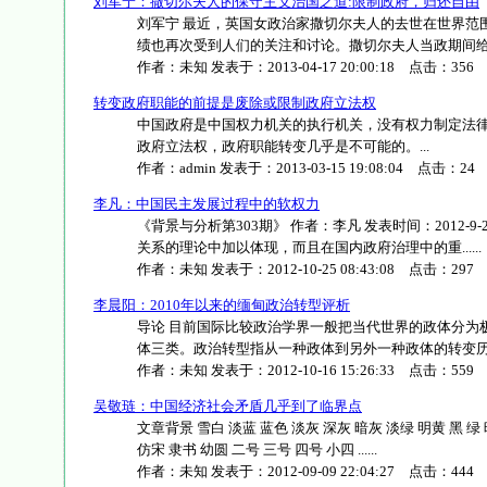
刘军宁：撒切尔夫人的保守主义治国之道:限制政府，归还自由
刘军宁 最近，英国女政治家撒切尔夫人的去世在世界范
绩也再次受到人们的关注和讨论。撒切尔夫人当政期间给英国
作者：
未知
发表于：
2013-04-17 20:00:18
点击：
356
转变政府职能的前提是废除或限制政府立法权
中国政府是中国权力机关的执行机关，没有权力制定法
政府立法权，政府职能转变几乎是不可能的。...
作者：
admin
发表于：
2013-03-15 19:08:04
点击：
24
李凡：中国民主发展过程中的软权力
《背景与分析第303期》 作者：李凡 发表时间：2012-9-2
关系的理论中加以体现，而且在国内政府治理中的重......
作者：
未知
发表于：
2012-10-25 08:43:08
点击：
297
李晨阳：2010年以来的缅甸政治转型评析
导论 目前国际比较政治学界一般把当代世界的政体分为
体三类。政治转型指从一种政体到另外一种政体的转变历程，
作者：
未知
发表于：
2012-10-16 15:26:33
点击：
559
吴敬琏：中国经济社会矛盾几乎到了临界点
文章背景 雪白 淡蓝 蓝色 淡灰 深灰 暗灰 淡绿 明黄 黑 绿 
仿宋 隶书 幼圆 二号 三号 四号 小四 ......
作者：
未知
发表于：
2012-09-09 22:04:27
点击：
444