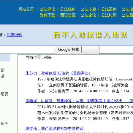
网站首页
|
公法评论
|
公法经典
|
公法专题
|
公法案例
|
公法
资料下载
|
西语资源
|
公法史论
|
公法时评
|
公法
进：
经典旧站
当前位置 :
列表
问题
朱苏力：读劳伦斯·却伯的《美国宪法》
句话
1978 年哈佛法学院宪法讲座教授劳伦斯却伯（Laurence
法》，立刻获得了普遍的赞扬。1980 年该 书被评为全.....
作者：
未知
发表于：
2014-05-16 08:23:08
点击：
314
会纪要
张曙光、姚监复、范亚峰等：从范、郭两案看中国之现状——
2014-03-21 本刊根据录音整理 太平洋月刊 本文根据
范木根案和郭学伟案研讨会现场录音整理（发表时未经发言..
作者：
未知
发表于：
2014-03-21 09:34:40
点击：
547
法局关
张立伟：地产泡沫将摧毁中国神话