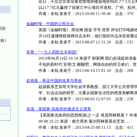
近日，不仅北京农业展览馆地块楼面地价拍出了7.3万
以217.7亿元赢得了徐家汇中心项目开发权。广州、杭州、武汉
作者：
未知
发表于：
2013-10-09 11:50:40
点击：
370
金融时报：中国的公民社会
危险
英国《金融时报》 席佳琳 报道 字号 背景 评论打印电
月16日逮捕维权律师许志永时，他们指控许志永犯有聚众扰乱
大略》
作者：
未知
发表于：
2013-08-07 12:31:29
点击：
151
安替：“一九八四民主共和国”
2013年06月14日 10:18 来源于 财新网 我们必须
不知的新时代 安替|文 醒醒吧，网络自由的捍卫者们，世....
作者：
未知
发表于：
2013-06-14 15:01:10
点击：
208
赵鼎新：再议中国的改革与革命
赵鼎新系芝加哥大学社会学系教授，浙江大学公共管理
学、社会运动的研究，注重从国家合法性的维度来解释其在现
作者：
未知
发表于：
2013-06-03 12:07:05
点击：
258
吴强：美国奥-克政府的激进主义谱系
【美国奥克政府的思想根源(之一)】谁是阿林斯基？ 作者： 
09 08:35:22 来源：南方周末 索尔阿林斯基在芝加......
作者：
未知
发表于：
2013-04-25 08:11:15
点击：
411