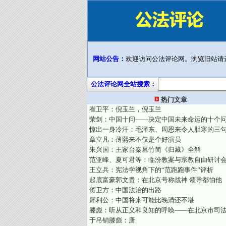
网站公告：
欢迎访问公法评论网。浏览旧站请
公法评论网全站搜索：
热门文章
崔卫平：倪玉兰，倪玉兰
荣剑：中国十问——决定中国未来命运的十个
惊出一身冷汗：毛泽东、周恩来令人胆寒的三
章立凡：薄熙来不仅是个好演员
朱兴国：王家台秦墓竹简《归藏》全解
范亚峰、夏可君等：临汾教案与宗教自由研讨
王立兵：宪法学视角下的“范跑跑事件”评析
起底富豪郭文贵：在北京号称战神 领导都怕他
贺卫方：中国法治的出路
犀利公：中国将来可能比晚清还不堪
滕彪：听从正义和良知的呼唤——在北京市司
于吊销滕彪：唐