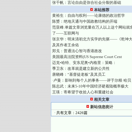
张千帆：言论自由是弥合社会分裂的基础
本站推荐
黄裕生：自由与权利——论康德的政治哲学
陈赟：绝地天通与中国政教结构的开端
范亚峰:单篇文章浏览量在万人以上这个网站就
了——互联网与
张京华：明末清初北方实学的先驱——《乾坤
及其作者王余佑
郑戈：普通法心智与香港政改
美国最高法院资料(US Supreme Court Cent
迈克•哈特、安东尼奥•内格里：策略：
季卫东：改革就是建立新的公共性
唐晓峰：“基督徒老板”及其员工
·卢曼：影响到每个人的事务——评于尔根·哈贝
陈志武：未来5-10年中国经济硬着陆概率极大
王瑛：寄希望于收拾人心和重建社会
相关文章
新站信息统计
· 共有文章：2426篇