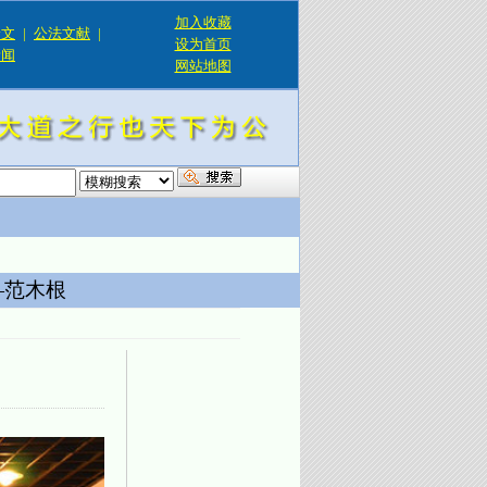
加入收藏
论文
|
公法文献
|
设为首页
新闻
网站地图
！
—范木根