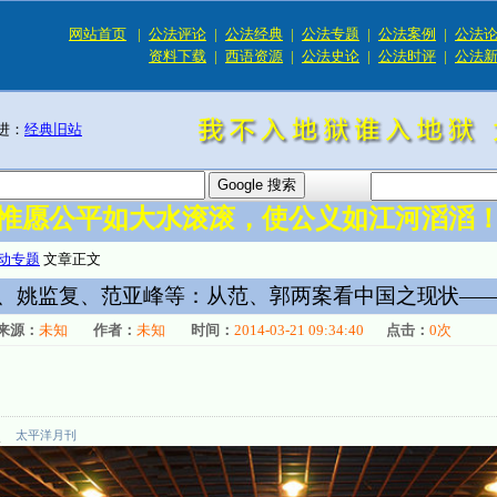
网站首页
|
公法评论
|
公法经典
|
公法专题
|
公法案例
|
公法
资料下载
|
西语资源
|
公法史论
|
公法时评
|
公法
进：
经典旧站
惟愿公平如大水滚滚，使公义如江河滔滔
动专题
文章正文
、姚监复、范亚峰等：从范、郭两案看中国之现状—
来源：
未知
作者：
未知
时间：
2014-03-21 09:34:40
点击：
0
次
太平洋月刊
理