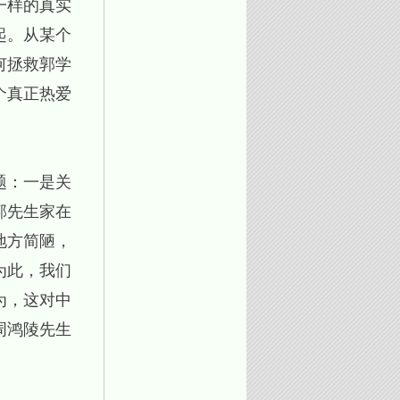
一样的真实
起。从某个
何拯救郭学
个真正热爱
题：一是关
郭先生家在
地方简陋，
为此，我们
为，这对中
周鸿陵先生