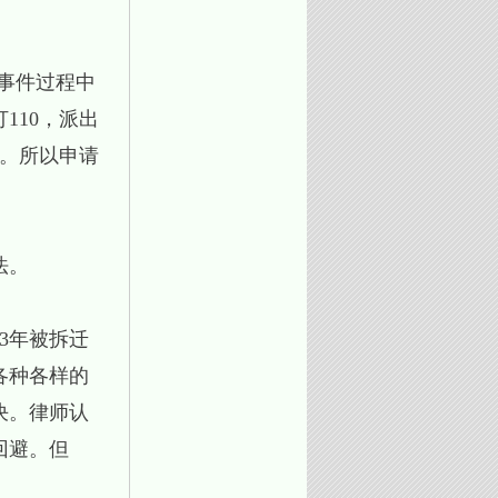
。
在事件过程中
110，派出
案。所以申请
法。
03年被拆迁
各种各样的
决。律师认
回避。但