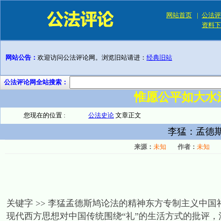
网站首页
|
公法评
资料下
网站公告：
欢迎访问公法评论网。浏览旧站请进：
经典旧站
公法评论网全站搜索：
惟愿公平如大水
您现在的位置 :
公法史论
文章正文
李猛：孟德斯
来源：
未知
作者：
未知
关键字 >> 李猛孟德斯鸠论法的精神东方专制主义中
现代西方思想对中国传统围绕“礼”的生活方式的批评