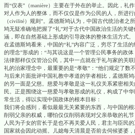
而“仪表”（manière）主要在于外在的举止。因此
对人作为人的整体，而不仅仅是作为公民的人，所进行
（civilité）规则”。孟德斯鸠认为，中国古代统
鸠无疑准确地把握了“礼”对于古代中国政治生活的关键
涵，即在自然基础上形成的引导政体的整体生活方式。
在孟德斯鸠看来，中国的“礼”内容广泛，穷尽了生活
的理念”形成的：“与其说这是一个管理公民事务的政体，
法律那样仅仅管治公民，其中一点就在于礼与家的关联
礼的治家理念中，最重要的是“孝敬”：“他们规定了数
与后来片面批评中国礼教中孝道的学者相比，孟德斯鸠
的另一面是父慈。慈爱与孝敬是这一礼仪关系紧密相关
民。正是围绕这一慈爱与孝敬形成的礼仪，构成了中华
常生活，得以实现中国政体的根本目标：
我们将会感到，看似最最无关紧要的东西，与中国的根
削弱父亲的权威，哪怕仅仅削弱表现对父亲恭敬的礼节
人民为子女的官长于是也不再关爱人民，君主与臣民的
国家就会因此动摇。儿媳每天清晨是否前去伺候婆婆，