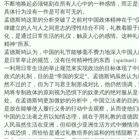
不断地唤起必须铭刻在所有人心中的一种感情，而正是
具体行为没有一件是可有可无的。
孟德斯鸠这里的分析突破了之前对中国政体精神在于“
律建立的人与人之间意志的理性结合不同，礼教着眼于
化，是通过日常生活的礼仪，触及人心的感情。这种礼
精神”所系。
孟德斯鸠认为，中国的礼节能够毫不费力地深入中国人
是日常举止的规范，没有任何精神性的东西（spirit
一利用日常生活的举止规范来实现政治的目标体现了中
政式的礼制，目的是“帝国的安定”。孟德斯鸠虽然认
然不过的了，但为了与君主制形成对比，他仍然强调，
鸠将专制政体的原则视为恐惧下的奴隶式的绝对服从是
处。在孟德斯鸠更加微妙的分析中，中国立法者的目的
是放在能够使人履行义务的行动中去观察，从而使他们
中国的立法者之所以知情达理，就在于用礼教的道德因
人民虽然生活在亚洲，但却很少亚洲生活方式中懒惰消
力或恐惧，而恰恰是通过礼教培养的温和的性情阻断了