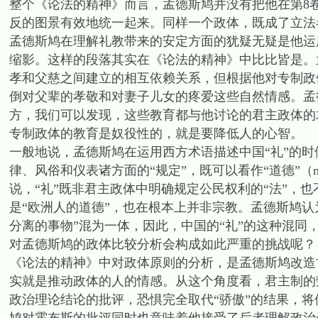
整个《论法的精神》而言，孟德斯鸠并没有把他在第8
反的图景有效地统一起来。同样一个政体，既成了立法
孟德斯鸠在理解礼教带来的安定方面的犹疑无疑是他运
缩影。这样的段落其实在《论法的精神》中比比皆是。
孝和父慈之间建立的相互依赖关系，但根据他对专制政
倒对父辈的孝敬和对妻子儿女的疼爱这些自然情感。孟
方，我们可以发现，这些教育都与他讨论的君主政体的
专制政体的教育是奴役性的，就是要降低人的心智。
一般地说，孟德斯鸠在运用西方术语描述中国“礼”的时
律、风俗和仪表诸方面的“规定”，既可以看作“道德”（mo
说，“礼”既非君主政体中明确规定公民权利的“法”，也
是“欧洲人的道德”，也在根本上并非宗教。孟德斯鸠认
分离的事物”混为一体，因此，中国的“礼”的这种混同，
对孟德斯鸠的政体比较分析会构成如此严重的挑战呢？
《论法的精神》中对政体原则的分析，是孟德斯鸠改造
实就是推动政体的人的情感。从这个角度看，君主制的
政治理论结论的批评，恐惧完全取代“骄傲”的结果，