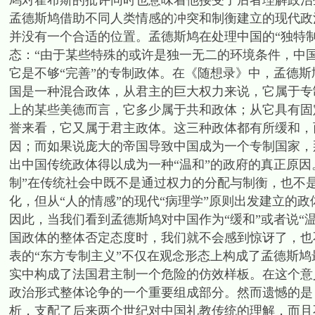
鸠对霍布斯的批评同时也意味着他接受了后者理解政治
孟德斯鸠借助不同人类情感的冲突和制衡建立的现代政治原
并没有一个合适的位置。孟德斯鸠在处理中国的“独特制
态：“由于某些特殊的或许是独一无二的环境条件，中
它是不够“完善”的专制政体。在《随想录》中，孟德斯
国是一种混合政体，从君主的巨大权力来说，它属于专
上的某些美德而言，它多少属于共和政体；从它具有固
誉来看，它又属于君主政体。这三种政体都有所缓和，
因；而如果说庞大的帝国导致中国成为一个专制国家，
出中国传统政体得以成为一种“温和”的政府的真正原因
制”在传统社会中既不是通过权力的分配与制衡，也不
化，但从“人的情感”的现代“病理学”原则出发建立的
因此，当我们看到孟德斯鸠对中国作为“缓和”或者说“
国政体的整体否定态度时，我们就不会感到惊讶了，也
表的“东方专制主义”不仅在观念形态上构成了孟德斯
实中构成了法国君主制一个危险的仿效样板。在这个意
政治形式整体论争的一个重要组成部分。然而遗憾的是
析，支配了后来两个世纪对中国礼教传统的理解，而且