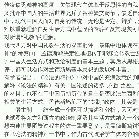
传统缺乏精神的高度，欠缺现代主体基于反思性的自我
又批评中国人的生活世界充斥了各种繁文缛节，缺乏自
中，现代中国人面对自身的传统，无论是否定、辩护，
难以重新理解自身生活方式中蕴涵的“精神”及其现实
对所谓“礼教”的理解。
现代西方对中国礼教生活的双重批评，最集中地体现在
神”的考察[1]。孟德斯鸠决定性地扭转了耶稣会传教
判中国人生活方式和政治制度的基本主题，其后从黑格
评，都可以看作对孟德斯鸠基本思想的发展和丰富。
有学者指出，《论法的精神》中对中国的充满敌意的判断
解释《论法的精神》有关中国论述的诸多“矛盾”之处
的材料，也不在于中国历朝历代的君主是否比法兰西和
相关的生活方式。孟德斯鸠笔下的“专制”政体，其实是
——僭主制——结合成一个既可以描述和分析，又可对
地试图将东方和西方的政治制度及其生活方式纳入一个
想构建世界图景过程中的这一重要意义，是孟德斯鸠讨
在《论法的精神》一书中，作为古代政治学主体内容的