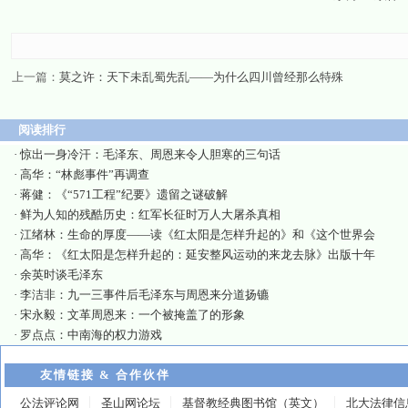
上一篇：
莫之许：天下未乱蜀先乱——为什么四川曾经那么特殊
阅读排行
·
惊出一身冷汗：毛泽东、周恩来令人胆寒的三句话
·
高华：“林彪事件”再调查
·
蒋健：《“571工程”纪要》遗留之谜破解
·
鲜为人知的残酷历史：红军长征时万人大屠杀真相
·
江绪林：生命的厚度——读《红太阳是怎样升起的》和《这个世界会
·
高华：《红太阳是怎样升起的：延安整风运动的来龙去脉》出版十年
·
余英时谈毛泽东
·
李洁非：九一三事件后毛泽东与周恩来分道扬镳
·
宋永毅：文革周恩来：一个被掩盖了的形象
·
罗点点：中南海的权力游戏
友情链接 & 合作伙伴
公法评论网
圣山网论坛
基督教经典图书馆（英文）
北大法律信