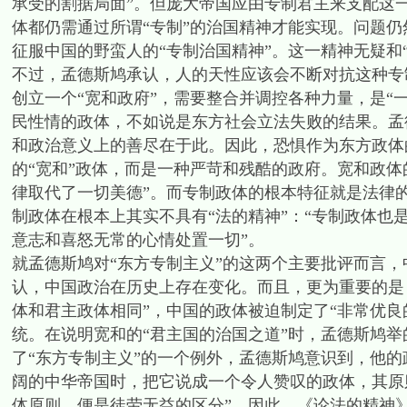
承受的割据局面”。但庞大帝国应由专制君主来支配这
体都仍需通过所谓“专制”的治国精神才能实现。问题
征服中国的野蛮人的“专制治国精神”。这一精神无疑和
不过，孟德斯鸠承认，人的天性应该会不断对抗这种专
创立一个“宽和政府”，需要整合并调控各种力量，是“
民性情的政体，不如说是东方社会立法失败的结果。孟德斯鸠
和政治意义上的善尽在于此。因此，恐惧作为东方政体
的“宽和”政体，而是一种严苛和残酷的政府。宽和政体
律取代了一切美德”。而专制政体的根本特征就是法律
制政体在根本上其实不具有“法的精神”：“专制政体
意志和喜怒无常的心情处置一切”。
就孟德斯鸠对“东方专制主义”的这两个主要批评而言，
认，中国政治在历史上存在变化。而且，更为重要的是
体和君主政体相同”，中国的政体被迫制定了“非常优
统。在说明宽和的“君主国的治国之道”时，孟德斯鸠
了“东方专制主义”的一个例外，孟德斯鸠意识到，他
阔的中华帝国时，把它说成一个令人赞叹的政体，其原
体原则，便是徒劳无益的区分”。因此，《论法的精神