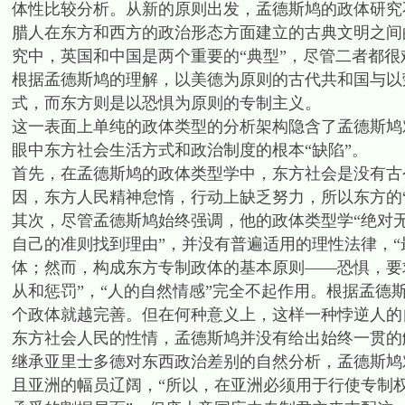
体性比较分析。从新的原则出发，孟德斯鸠的政体研究
腊人在东方和西方的政治形态方面建立的古典文明之间
究中，英国和中国是两个重要的“典型”，尽管二者都
根据孟德斯鸠的理解，以美德为原则的古代共和国与以
式，而东方则是以恐惧为原则的专制主义。
这一表面上单纯的政体类型的分析架构隐含了孟德斯鸠
眼中东方社会生活方式和政治制度的根本“缺陷”。
首先，在孟德斯鸠的政体类型学中，东方社会是没有古
因，东方人民精神怠惰，行动上缺乏努力，所以东方的
其次，尽管孟德斯鸠始终强调，他的政体类型学“绝对
自己的准则找到理由”，并没有普遍适用的理性法律，
体；然而，构成东方专制政体的基本原则——恐惧，要
从和惩罚”，“人的自然情感”完全不起作用。根据孟
个政体就越完善。但在何种意义上，这样一种悖逆人的
东方社会人民的性情，孟德斯鸠并没有给出始终一贯的
继承亚里士多德对东西政治差别的自然分析，孟德斯鸠
且亚洲的幅员辽阔，“所以，在亚洲必须用于行使专制