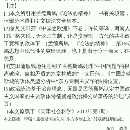
【注】
[1]本文所引用孟德斯鸠《论法的精神》一书有关段落，
但部分术语和引文据法文全集本。
[2]参见艾田蒲《中国之欧洲》下卷，许钧等译，河南人民出
[3]严格来说，无论民主制，还是贵族制，古代的共和
于宽和的政体下”（孟德斯鸠：《论法的精神》，第16
鸠思想中现代性的突出体现，也正是出于这一原因，在
关系。
[4]艾田蒲敏锐地注意到了孟德斯鸠处理“中国问题”
离破碎、自相矛盾的篇章构成的”（艾田蒲：《中国之欧
斯鸠的政体类型分析中“东方专制主义”的独特位置。
[5]政治统治基于治家理念，无疑是孟德斯鸠认定中国
主义国家的主要政体特征就是政治和公民事务的治理与
页）。
（本文原载于《天津社会科学》2013年第1期）
本文链接：
李猛：孟德斯鸠论礼与“东方专制主义”
,转载请注明出处。
东方
政体