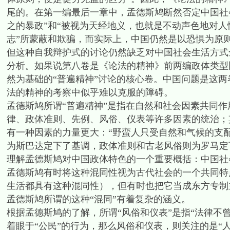
尾的。在第一编最后一章中，孟德斯鸠断然否定中国社会
之的暴政”和“被视为天经地义，也就是不动声色地对人
志”所蒙蔽和欺骗，而实际上，中国仍然是以恐惧为原
但这种自我辩护式的讨论仍然缺乏对中国社会生活方式
分析。如果说第八卷是《论法的精神》前两编政体类型
然为基础的“普遍精神”讨论的核心卷。中国问题是这两
法的精神的考察中似乎难以克服的障碍。
孟德斯鸠所谓“普遍精神”是指在自然和社会因素共同作
律、政体准则、先例、风俗、仪表等许多因素的统治；
有一种因素的力量更大：“野蛮人只受自然和气候的支
为斯巴达定下了基调，政体准则和古老风俗则为罗马定
理解孟德斯鸠对中国政体特色的一个重要概括：中国社
孟德斯鸠有时将这种混同性视为古代社会的一个共同特
生活都具有这种混同性），但有时也把它当成东方专制
孟德斯鸠所谓的这种“混同”有着复杂的涵义。
根据孟德斯鸠的了解，所谓“风俗和仪表”是指“法律不曾
着眼于“公民”的行为，那么风俗和仪表，则关注的是“