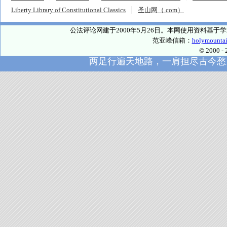
Liberty Library of Constitutional Classics
圣山网（.com）
公法评论网建于2000年5月26日。本网使用资料基
范亚峰信箱：
holymounta
© 2000
两足行遍天地路，一肩担尽古今愁