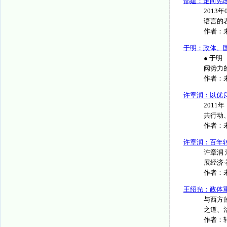
邵建：走向宪改
2013
语言的表
作者：
于明：政体、
● 于
阀势力
作者：
许章润：以优
201
共行动、
作者：
许章润：百年
许章润
展经济-
作者：
王绍光：政体
与西方
之道、
作者：