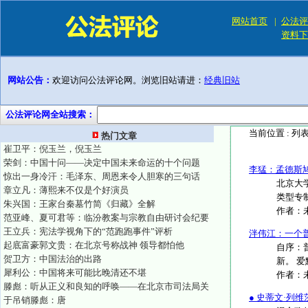
网站首页
|
公法评
资料下
网站公告：
欢迎访问公法评论网。浏览旧站请进：
经典旧站
公法评论网全站搜索：
当前位置 :
列
热门文章
崔卫平：倪玉兰，倪玉兰
荣剑：中国十问——决定中国未来命运的十个问题
李猛：孟德斯鸠
惊出一身冷汗：毛泽东、周恩来令人胆寒的三句话
北京大
章立凡：薄熙来不仅是个好演员
类型专制
朱兴国：王家台秦墓竹简《归藏》全解
作者：
范亚峰、夏可君等：临汾教案与宗教自由研讨会纪要
王立兵：宪法学视角下的“范跑跑事件”评析
泮伟江：一个
起底富豪郭文贵：在北京号称战神 领导都怕他
自序：
贺卫方：中国法治的出路
新。 爱
犀利公：中国将来可能比晚清还不堪
作者：
滕彪：听从正义和良知的呼唤——在北京市司法局关
● 史蒂文·列维
于吊销滕彪：唐