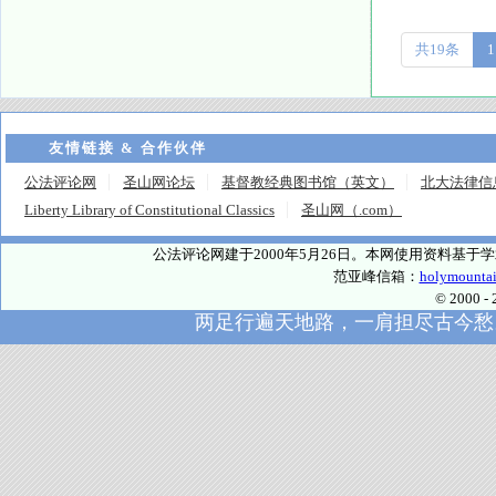
共19条
1
友情链接 & 合作伙伴
公法评论网
圣山网论坛
基督教经典图书馆（英文）
北大法律信
Liberty Library of Constitutional Classics
圣山网（.com）
公法评论网建于2000年5月26日。本网使用资料基
范亚峰信箱：
holymounta
© 2000
两足行遍天地路，一肩担尽古今愁