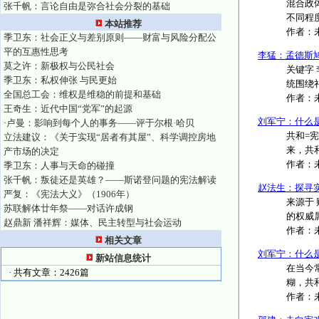
混合政
张千帆：言论自由是弥合社会分裂的基础
不同程
本站推荐
作者：
季卫东：社会正义与差别原则——财富与风险分配公
平的互惠性思考
李猛：孟德斯鸠
莫之许：新极权与公民社会
关键字
季卫东：私权伸张 与民更始
统围绕
全国总工会：维权是维稳的前提和基础
作者：
王奇生：近代中国“党军”的起源
刘军宁：什么
·卢曼：影响到每个人的事务——评于尔根·哈贝
共和=
立法建议：《关于实现“居者有其屋”、科学调控房地
来，共
产市场的决定
作者：
季卫东：人事与天命的碰撞
张千帆：叛徒还是英雄？——斯诺登问题的宪法解读
赵法生：探寻
严复：《宪法大义》（1906年）
来源于 
苏联解体廿年祭——对话许成钢
的权威属
赵鼎新 潘祥辉：媒体、民主转型与社会运动
作者：
相关文章
刘军宁：什么是
新站信息统计
在当今
· 共有文章：2426篇
糊，共
作者：