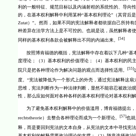
利的一般特征、规范目标以及内涵射程的系统性的、导向
的，在基本权利解释中利用某种“基本权利理论”（其背后
Zutat
）”。然而，如果不同的宪法解释者都依据自己所持有
种差异在法学方法上是不可控的。也就是说，虽然解释者使
[54]
同样的基本权利条款会被解释出不同的内涵出来。
按照博肯福德的概括，宪法解释中存在着以下几种“基
度理论；（
3
）基本权利的价值理论；（
4
）基本权利的民
[55]
院只是把各种理论作为解决问题的观点而选择性适用。
度。“宪法被降低为一个形式上的外壳，通过宪法解释这扇
思维，宪法判断作为一种法律判断，显然不能容忍被政治
性，那么应如何面对各种各样的基本权利理论对基本权利
为了避免基本权利解释中的价值滥用，博肯福德提出，
[57]
rechtstheorie
）去整合各种理论而成为一个新理论。
也就
释，而是要回到宪法的文本自身，从宪法的文本中寻找宪
基本权利的解释需要政治理论的支撑；（
2
）随意选择政治