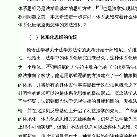
[62]
体系思维乃是法学最基本的思维方式，
也是法学实现其
权利问题之前，本文希望进一步探讨：体系思维有着什么
体系化应该遵循怎样的方法准则？
（一）体系化思维的传统
德语法学界关于法学方法论的思考开始于萨维尼。萨维
性。他指出，法学中的体系化研究由来已久，这种体系化
[63]
为一个整体。
萨维尼的方法论主张在他的《当代罗马法
察法推向了极致，他运用形式逻辑的方法建立了一个抽象
的体系，并将所有的具体案件事实涵摄于这些抽象概念之
封闭性的追求可以说是体系化思维的极端形式。概念法学从
产生怀疑，认识到概念法学无视法律的目标和目的、无视
[66]
端，并在此深刻反思基础上开启了利益法学的先河。
然
的体系化。体系化的思维方式延续至今，仍然是法学最为基
上绝不可能实现”，但他并不因此认为可以放弃体系思维。
发展新知，借此清晰展示作为一种意义脉络的法秩序的整体