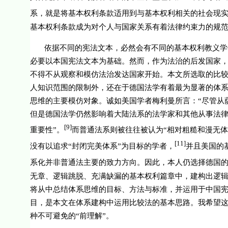
系，就是将基本权利条款适用到与基本权利相关的社会现
基本权利条款成为对个人与国家关系有着法律约束力的规
依据不同的宪法文本，必然会有不同的基本权利教义学
必要以本国宪法文本为基础。然而，作为法治的后发国家
不得不从观察和模仿法治发达国家开始。本文所选取的比
人知识范围的限制外，还在于德国法学有着最为显著的体
思维的主要模仿对象。诚如美国学者梅利曼所言：“尽管从
但是德国法学仍然影响着大陆法系的法学家和其他从事法律
[9]
重要性”。
而普通法系则被往往被认为“相对粗糙和漫无体
[11]
没有以追求“封闭完美体系”为目标的学者，
并且美国的
系化并非普通法主要的致力方向。因此，本人仍选择德国
无章、逻辑跳脱、充满缺漏的基本权利篇章中，建构出逻
将从中总结体系思维的目标、方法与标准，并运用于中国
目，是本文在体系建构中运用比较法的基本思路。我希望这
种不可避免的“前理解”。