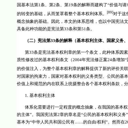
国基本法第
1
条、第
2
条、第
19
条的解释而建构了“价值与请
[89]
的转变的基础，从而笼罩着整个基本权利体系。
对于这
概念抽象的基础。因此，本文的体系思维，也以中国宪法
具备此种功能的是宪法第
33
条和第
51
条。
（二）宪法第
33
条的解释（基本权利主体、国家义务、
第
33
条是宪法基本权利章的第一个条文，此种体系因素
质性修改过的基本权利条文（
2004
年宪法修正案
24
条增加“
的价值注入，为整个基本权利章的解释提供了新的评价关
对国家的拘束力，国家对基本权利的义务类型、公民的基
价值上和规范的内在联系上统摄整合各个基本权利条款，
1.
基本权利主体
体系化需要进行一定程度的概念抽象，在我国的基本权
的主体”。我国宪法第
2
章的章名是“公民的基本权利和义务
基本为“中华人民共和国公民有……的自由
/
权利”。然而在
2