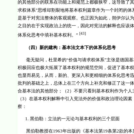
的其他部分的联系在功能上和规范上都极狭窄，这导致了其
求权体系”思维却割裂地将基本权利篇章作为一个封闭的体
是基于对宪法整体的客观观察。也正因为如此，朔伊尔认为
之目的在于实现政治上的统一，因此对宪法的解释也应该
[43]
体系化思考中填补基本权利。”
（
四
）
新的建构
：
基本法文本下的体系化思考
毫无疑问，杜里希的“价值与请求权体系”主张是德国
积极回应也极大拓展了基本权利的规范空间，促进了基本
也显而易见，从而，新的、更深入和更精细的体系化思考迅
批判的基础之上，总体上在三个方向上补充和修正了这一
合基本法的其他部分；（
2
）不要只看到基本权利作为个人
（
3
）在基本权利解释中引入宪法外的价值和政治理论因素
察：
1.
黑伯勒：立法的一元论与基本权利的三个层面
黑伯勒教授在
1963
年出版的《基本法第
19
条第
2
款的本