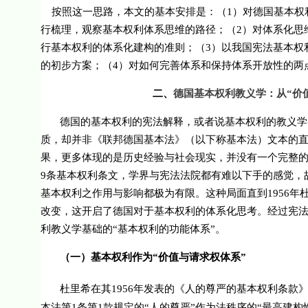
按照这一思路，本文的基本安排是：（
1
）对德国基本权
行梳理，观察基本权利体系思维的路径；（
2
）对体系化思
行基本权利的体系化建构的准则；（
3
）以我国宪法基本权
的初步方案；（
4
）对如何完善体系和保持体系开放性的两
二、
德国基本权利教义学：从“价
德国的基本权利的宪法解释，或者说基本权利的教义学
质，却并非《联邦德国基本法》（以下称基本法）文本的
果，更多体现的是历史经验与社会现实，并没有一个完整
9
条基本权利条文，学界与宪法法院都有难以下手的感觉，
基本权利之作用与影响都极为有限。这种局面直到
1956
年
改变，这开启了德国对于基本权利的体系化思考。经过宪
利教义学基础的“基本权利的功能体系”。
（一）基本权利作为“价值与请求权体系”
杜里希在其
1956
年发表的《人的尊严的基本权利条款
本法第
1
条第
1
款规定的“人的尊严”作为法秩序的“最高建构