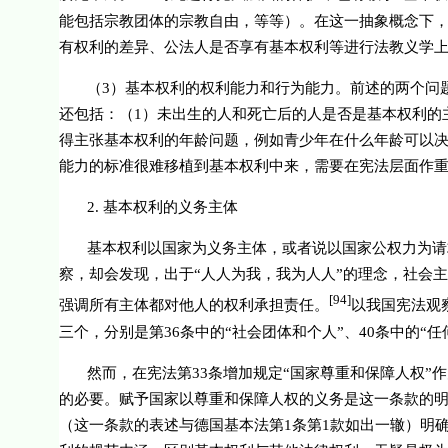
能包括宗教团体的宗教自由，等等）。在这一抽象概念下
有权利的差异、公法人是否享有基本权利等进行法教义学
（
3
）基本权利的权利能力和行为能力。前述的两个问
还包括：（
1
）未出生的人和死亡后的人是否是基本权利的
得主张基本权利的年龄问题，例如青少年在什么年龄可以
能力的标准很难移植到基本权利中来，需要在宪法层面作
2.
基本权利的义务主体
基本权利以国家为义务主体，或者说以国家公权力为请
察，却会发现，出于“人人为我，我为人人”的理念，社会
[94]
强调所有主体都对他人的权利承担责任。
以我国宪法观
三个，分别是第
36
条中的“社会团体和个人”、
40
条中的“任
然而，在宪法第
33
条增加规定“国家尊重和保障人权”
的必要。赋予国家以尊重和保障人权的义务是这一条款的
（这一条款的表述与德国基本法第
1
条第
1
款如出一辙）明