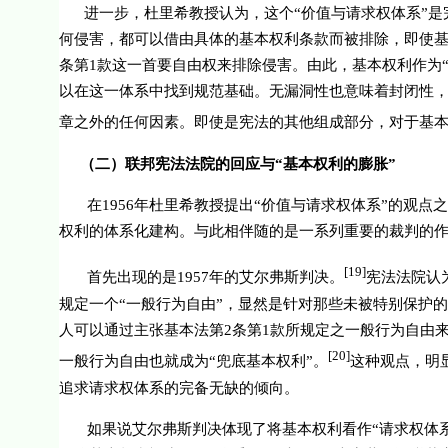
进一步，杜里希教授认为，这个“价值与请求权体系”是
何侵害，都可以借由具体的基本权利条款而被排除，即使
条第
1
款这一首要自由权来排除侵害。由此，基本权利作为
以在这一体系中找到规范基础。无漏洞性也意味着封闭性
章之外的任何因素。即使是宪法的其他组成部分，对于基
（二）联邦宪法法院的回应与“基本权利的膨胀”
在
1956
年杜里希教授提出“价值与请求权体系”的观点
权利的体系化建构。与此相伴随的是一系列重要的裁判的
[19]
首先出现的是
1957
年的艾尔弗斯判决。
宪法法院认
规定一个“一般行为自由”，显然是针对那些未被特别保护
人可以通过主张基本法第
2
条第
1
款所规定之一般行为自由
[20]
一般行为自由也就成为“兜底基本权利”。
这种观点，明
追求请求权体系的完备无缺的倾向。
如果说艾尔弗斯判决体现了将基本权利看作“请求权体系