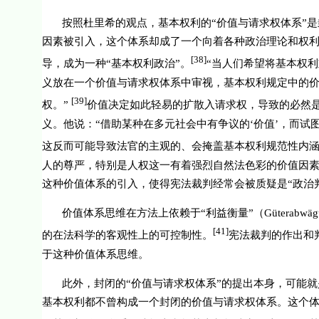
按照杜里希的观点，基本权利的“价值与请求权体系”
因素被引入，这个体系却成了一个向着各种政治理论和权
[38]
导，成为一种“基本权利政治”。
“当人们希望将基本权
义放在一个价值与请求权体系中审视，基本权利规定中的
[39]
权。”
价值决定如此轻易的扩散入请求权，导致的必然
义。他说：“借助某种在多元社会中有争议的‘价值’，而
这反而可能导致法官的主观的、会掩盖基本权利规范性内涵
人的尊严，特别是人权这一有着强烈自然法色彩的价值因
这种价值体系的引入，使得宪法裁判经常会被质疑是“政治
价值体系思维在方法上依赖于“利益衡量”（
Güterabwäg
[41]
的在法科学的客观性上的可控制性。
宪法裁判的作出和
于这种价值体系思维。
此外，封闭的“价值与请求权体系”的提出本身，可能
基本权利都不曾构成一个封闭的价值与请求权体系。这个