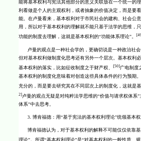
能将基本权利与宪法其他部分的意义关联放在一个统一的理
利看做是个人的主观权利，或者抽象的价值决定，而是要
能。在卢曼看来，基本权利对于市民社会的建构、社会公
用，所以对于基本权利的理解就不能只基于法学的思维，
[4
功能的制度去理解，这就是基本权利的“功能体系理论”。
卢曼的观点是一种社会学的，更确切说是一种政治社会
但对基本权利做制度化思考还有另外一个层次。基本权利
[50]
基本权利的落实，比如征收制度之于财产权、
广电制度
基本权利的制度化意味着对创造这些具体条件的行为预期。
充分的，而是要去研究其在不同层次上的制度化，这就是基
2]
卢曼的观点无疑是对纯粹法学思维的“价值与请求权体系
体系”中去思考。
3.
博肯福德：用“基于宪法的基本权利理论”统领基本
博肯福德认为，对于基本权利的解释不可能仅仅依靠基
理论”。所谓“基本权利理论”是“对基本权利的一般性质、