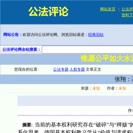
网站首页
|
公法评
资料下
网站公告：
欢迎访问公法评论网。浏览旧站请进：
经典旧站
公法评论网全站搜索：
惟愿公平如大水
您现在的位置 :
公法专题
人权专题
文章正文
张翔：
来源：
未知
作者：
未知
作
当前的基本权利研究存在“破碎”与“稗贩
摘要:
系化思考。德国基本权利教义学从“价值与请求权