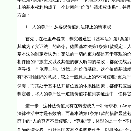
上的基本权利构成了一个封闭的“价值与请求权体系”，并
方面：
1
．人的尊严：从客观价值到法律上的请求权
首先，在杜里希看来，制宪者通过《基本法》第
1
条第
1
其成为了实证法上的命令。德国基本法第
1
条第
1
款规定：
基本法的制定者认为：宪法的一切约束力都是基于客观的
相伴随的种族主义以及其他的骇人听闻的暴政，都促使战
序寻找一个伦理上的、道德上的价值基础。这个价值基础就
有“不可触碰”的意思，较之一般意义上的“不可侵犯”更为
保障，而其处于基本法开篇位置的体系性因素，都使其应当
制定者，将人的尊严这一道德价值移植到实证法中，使得
进一步，这种法价值只有在转变成为一种请求权（
Ansp
法律生活中才是有效的。而基本法第
1
条第
1
款的措辞显然包
辞中的“人的尊严
不受侵犯
”、“
尊重
”等，体现的是一个
“不
作为的请求权，也就是国家有义务积极作为，以排除在“个