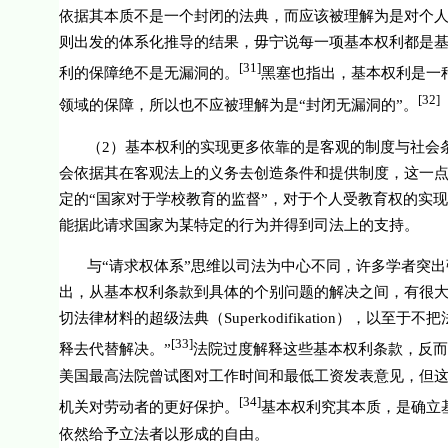
依据其本质不是一个封闭的法典，而应该被理解为是对个
则出发的体系化推导的结果，毋宁说每一项基本权利都是
[31]
利的保障绝不是无漏洞的。
黑塞也指出，基本权利是一
[32]
领域的保障，所以也不应被理解为是“封闭无漏洞的”。
（
2
）基本权利的实现更多依靠的是客观的制度与社会
会依据其在客观法上的义务去创造条件和提供制度，这一
定的“国家对于学校教育的监督”，对于个人受教育权的实
能据此请求国家为某特定的行为并得到司法上的支持。
与“请求权体系”思维以司法为中心不同，许多学者突
出，从基本权利条款到具体的个别问题的解决之间，有很大
切法律材料的超级法典（
Superkodifikation
），以至于不把
[33]
释去代替解决。”
法院过度解释这些基本权利条款，反而
美国最高法院曾试图对工作时间和最低工资发表意见，但
[34]
机关对劳动者的更好保护。
基本权利究其本质，是确立
依然给予立法者以形成的自由。