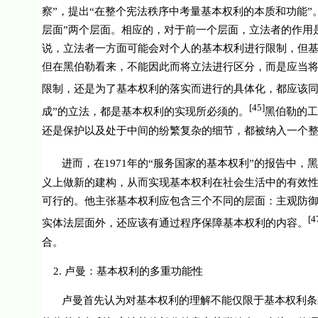
察”，提出“在整个宪法秩序中考量基本权利的本质和功能”
层面”两个层面。相应的，对于前一个层面，立法者的作用是
说，立法者一方面可能会对个人的基本权利进行限制，但
但在黑伯勒看来，不能因此而将立法进行区分，而是应当
限制，还是为了基本权利的落实而进行的具体化，都应该
[45]
成”的立法，都是基本权利的实现所必须的。
黑伯勒的工
还是保护以及处于中间的纷繁复杂的细节，都被纳入一个整
进而，在
1971
年的“服务国家的基本权利”的报告中，
义上做新的建构，从而实现基本权利在社会生活中的有效性
可行的。他主张基本权利应包含三个不同的层面：主观防
[4
实体法层面外，还应该有通过程序保障基本权利的内容。
合。
2.
卢曼：基本权利的多重功能性
卢曼首先认为对基本权利的理解不能仅限于基本权利条