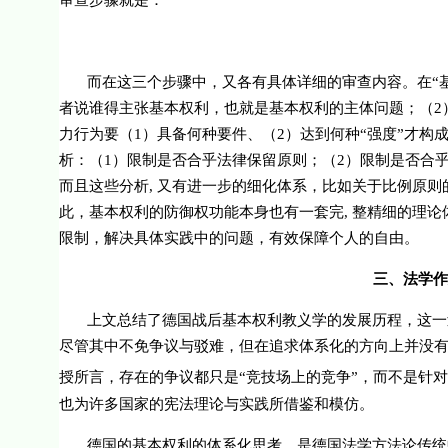
审查步骤就是：
而在这三个步骤中，又各有具体详细的审查内容。在“
者说谁得主张基本权利，也就是基本权利的主体问题；（
2
力行为要（
1
）具备何种要件、（
2
）达到何种“强度”才构
析：（
1
）限制是否合乎法律保留原则；（
2
）限制是否合
而且这些分析, 又有进一步的细化体系，比如关于比例原
此，基本权利的防御权功能本身也有一套完, 整精细的理
限制，解决具体实践中的问题，有效保障个人的自由。
三、法学作
上文总结了德国战后基本权利教义学的发展历程，这一
尽管其中不免争议与驳难，但在追求体系化的方向上并没有
授所言，存在的争议都只是“竞技场上的竞争”，而不是针对
也为许多国家的宪法理论与实践所借鉴和模仿。
德国的基本权利的体系化思考，是德国法学方法论传统