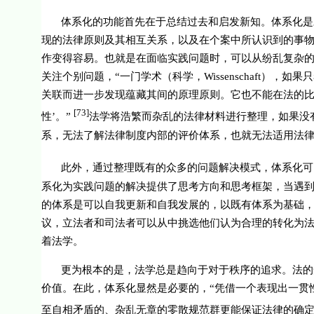
体系化的功能首先在于总结过去和启发新知。体系化是
现的法律原则及其相互关系，以及在个案中所认识到的事
作变得容易。也就是在面临实践问题时，可以从纷乱复杂
关注个别问题，“一门学术（科学，
Wissenschaft
），如果只
关联而进一步发现蕴藏其间的原理原则。它也不能在法的比
[73]
性’。”
法学将浩繁而杂乱的法律材料进行整理，如果没
系，无法了解法律制度内部的评价体系，也就无法适用法
此外，通过整理既有的众多的问题解决模式，体系化可
系化为实践问题的解决提供了思考方向和思考框架，当遇
的体系是可以自我更新和自我发展的，以既有体系为基础
议，立法者和司法者可以从中挑选他们认为合理的转化为
着法学。
更为根本的是，法学总是趋向于对于秩序的追求。法的
价值。在此，体系化显然是必要的，“凭借一个表现出一贯
至自相矛盾的、杂乱无章的零散规范群更能保证法律的确定