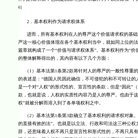
6]
2
．基本权利作为请求权体系
进而，所有基本权利在人的尊严这个价值请求权的基础
严这一核心价值体现在各个基本权利当中，就如同上位的
篇章就构成了一个“价值与请求权体系”。基本权利作为“
的整体解释得出的，其内容有以下几个方面：
（
1
）基本法第
1
条第
2
款将针对人的尊严的一般性尊重的
的表述是：“
德国人民因此确信，不可侵犯的和不可转让的
是一个对“人权”的形式性的、宣言性的条款，但是“因此”（
款，也就是说，人权的实质性内容乃是人的尊严。也由于这
权”就被分解而溶入到了各单项权利之中。
（
2
）基本法第
1
条第
3
款确立
了基本权利的请求权对象
的直接有效的法”
。也就是以立法、行政和司法这三种公权
辞，还意味着人权不再只是宣言性和形式性的，不再只具有