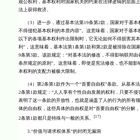
观公权利，基本权利对国家机关的约束在法律逻辑的层面
法上获得救济。
（
3
）进一步，通过基本法第
19
条第
2
款，国家对于基本
不得侵犯基本权利的本质内容
”。这意味着，国家对于基本
以下的各项基本权利作出限制时，它无论如何不得损害其
利”，这意味着，基本法第
1
条第
1
款和第
2
款是被排除在国
9
条第
3
款。该款规定：“
对基本法的修改，不得影响联邦由
条所规定的原则
”。这意味着，即使是宪法修改，也不能影
本权利的支配力被极大限制。
（
4
）第
2
条第
1
款作为一个“首要自由权”条款。从基本
2
条第
1
款规定：“
人人享有个性自由发展的权利，只要不侵
表明了这一条款的开放性，也就是涵盖了人的行为的所有领
体的自由权，这些具体的自由权是对“首要自由权”的分解
[17]
2
条第
1
款都只是特殊与一般的关系。
3.
“价值与请求权体系”的封闭无漏洞