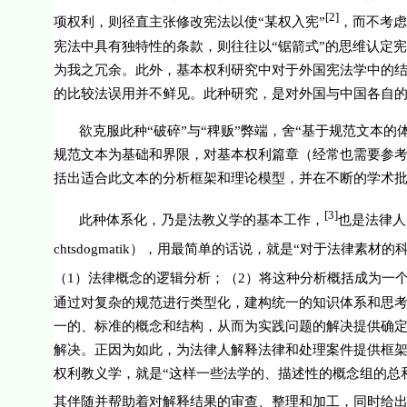
[2]
项权利，则径直主张修改宪法以使“某权入宪”
，而不考虑
宪法中具有独特性的条款，则往往以“锯箭式”的思维认定
为我之冗余。此外，基本权利研究中对于外国宪法学中的
的比较法误用并不鲜见。此种研究，是对外国与中国各自
欲克服此种“破碎”与“稗贩”弊端，舍“基于规范文本
规范文本为基础和界限，对基本权利篇章（经常也需要参
括出适合此文本的分析框架和理论模型，并在不断的学术
[3]
此种体系化，乃是法教义学的基本工作，
也是法律人
chtsdogmatik
），用最简单的话说，就是“对于法律素材的科
（
1
）法律概念的逻辑分析；（
2
）将这种分析概括成为一
通过对复杂的规范进行类型化，建构统一的知识体系和思
一的、标准的概念和结构，从而为实践问题的解决提供确
解决。正因为如此，为法律人解释法律和处理案件提供框
权利教义学，就是“这样一些法学的、描述性的概念组的总
其伴随并帮助着对解释结果的审查、整理和加工，同时给出