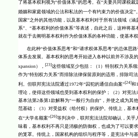
了将基本权利视为“价值体系”的思考。在“夫妻共同课税裁
婚姻和家庭领域的公法和私法的一个有约束力的价值决定”
国家”之外的其他功能，以及基本权利对于所有法领域（涵
系”、“基本权利的价值体系”等表述，自此之后，这种将
就在于去阐明基本权利作为价值体系的各种功能，使基本
在此种“价值体系思考”和“请求权体系思考”的总体思
体系去发展。基本权利的思考开始进入各种以前并不涉及的
[23]
xpansion
），
这些领域至少包括：（
1
）特别权力关系领
作为“特别权力关系”而排除法律保留原则的适用，排除司
[24]
利。但联邦宪法法院通过
1972
年“囚犯的通信自由案”
和
理论，使得这些领域也受到基本权利的保护；（
2
）对宪法
基本法第
2
条第
1
款解释为“一般行为自由”，并使之成为其
范基础；（
3
）对受益权（给付权）的保护。传统上，基本
[26]
在“大学名额案”
等判决中，联邦宪法法院却确认，关乎
味着，基本权利不再只是消极的防御权，也成为了可以要
的笼罩。传统上，国家机构的组织与程序等，是宪法中与