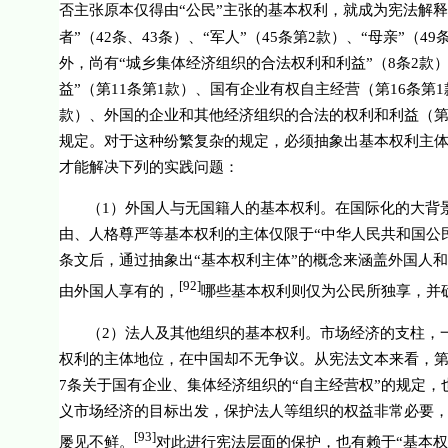
否主张原本仅得由“公民”主张的基本权利，就成为宪法解
者”（
42
条、
43
条）、“军人”（
45
条第
2
款）、“母亲”（
49
外，尚有“城乡集体经济组织的合法权利和利益”（
8
条
2
款）
益”（第
11
条第
1
款）、国有企业有权自主经营（第
16
条第
1
款）、外国的企业和其他经济组织的合法的权利和利益（
规定。对于这种纷繁复杂的规定，必须抽象出基本权利主体
才能解决下列的实践问题：
（
1
）外国人与无国籍人的基本权利。在国际化的大背
由、人格尊严等基本权利的主体仅限于“中华人民共和国公
条文后，通过抽象出“基本权利主体”的概念来涵盖外国人
[92]
由外国人享有的，
哪些基本权利则仅为公民所独享，并
（
2
）法人及其他组织的基本权利。市场经济的支柱，
权利的主体地位，在中国却不无争议。从宪法文本来看，
7
条关于国有企业、集体经济组织的“自主经营权”的规定，
义市场经济的目标出发，保护法人等组织的权益非常必要
[93]
屡见不鲜。
对此进行宪法层面的保护，也有赖于“基本