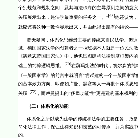
个别规范和规制之间，及其与法秩序的主导原则之间的意
[68]
关联展示出来，是法学最重要的任务之一。”
他还认为，
就应该将这种一致性显示出来，并由此得出应有的结论—
毫无疑问，体系化思维最主要的传统来自民法学。但这
域。德国国家法学的创建者之一拉班德本人就是一位民法
《德意志帝国国家法》中，他也试图建构法律制度框架内
[70]
础上的纯粹逻辑思维。
在魏玛宪法的时代，凯尔森的纯
《一般国家学》的前言中就明言“尝试建构一个一般国家学
的基本致力方向。即使如卢曼、黑塞等人一再批评体系思维
[72]
关联”
，而卢曼提出的“多重功能性”更是建构基本权利
（二）体系化的功能
体系化之所以成为法学的传统和法学的主要任务，乃是
简化法律工作，保证法律知识和技艺的可传承，并为实践
的。