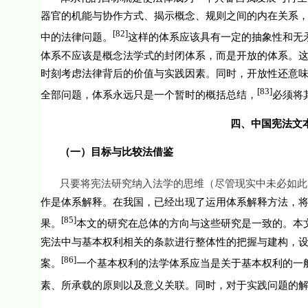
器官的机能与协作方式、揭示概念、规则之间的内在关系
[82]
中的法律问题。
这样的体系应该具有一定的抽象性和无
体系不应该是概念法学式的封闭体系，而是开放的体系。
时刻考虑法律背后的价值与实践因素。同时，开放性还意
[83]
全部问题，体系永远只是一个暂时的概括总结，
必须将
四、中国宪法文
（一）目标与比较法借鉴
只要将宪法研究纳入法学的思维（尽管现实中未必如此
作是体系解释。在我国，已经出现了运用体系解释方法，
[85]
果。
本文的研究在总体的方向与这些研究是一致的。本
宪法中与基本权利相关的条款进行整体性的把握与建构，
[86]
案。
一个基本权利的法学体系应当是关于基本权利的一
素、所承载的原则以及意义关联。同时，对于实践问题的