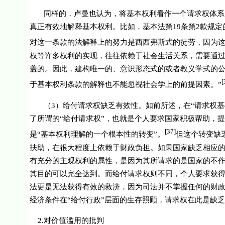
同样的，卢曼也认为，将基本权利看作一个请求权体系
真正有效地解释基本权利。比如，基本法第
19
条第
2
款规定
对这一条款的法解释上的努力是西西弗斯式的徒劳，因为
权等许多权利的实现，往往依赖于社会生活关系，需要通
盖的。因此，建构唯一的、意识形态式的或者教义学式的公
[
于基本权利条款的解释也不能忽视社会学上的前提因素。”
（
3
）给付请求权缺乏有效性。如前所述，在“请求权基
了所谓的“给付请求权”，也就是个人要求国家积极帮助，
[37]
是“基本权利理解的一个根本性的转变”。
但这个转变缺
扶助，在很大程度上依赖于财政负担。如果国家缺乏相应
有充分的主观权利的属性，是因为其所请求的是国家的不
其目的可以完全达到。而给付请求权则不同，个人要求获
法更是无法获得有效的救济，因为司法并不掌握任何的财
经济条件在“给付行政”层面的生存照顾，请求权在此是缺
2.
对价值滥用的批判