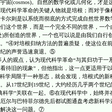
宙(cosmos)。自然的数学化或几何化，才
，现代科学革命的关键人物就是培根；而对于像
卡尔则是以系统而彻底的方式完成自然世界数
我们这个世界，而是一个完全不同的世界，一个
处)所创造的世界，一个也可以说是由我们自行
。”④对培根归纳方法的普遍质疑，使这位在
世纪的声誉迅速衰退。⑤
的观点，认为现代科学革命“与其归功于一
看待旧的现象”，但他指出，这一点更适用于
将科学局限于一种形态，就会发现，培根式的新
。从17世纪到19世纪，大约经历几乎两个世
典科学”关联在一起。⑥在现代科学中，始终并
休厄尔与巴特菲尔德先后都试图通盘考虑新科学
地解决这一问题。⑦