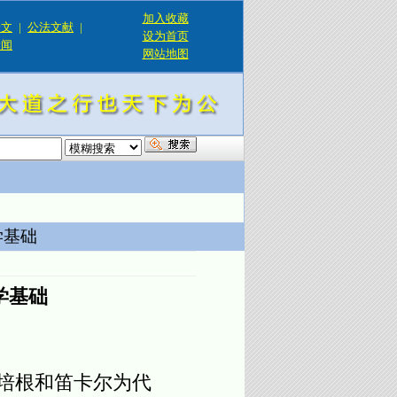
加入收藏
论文
|
公法文献
|
设为首页
新闻
网站地图
！
学基础
学基础
培根和笛卡尔为代