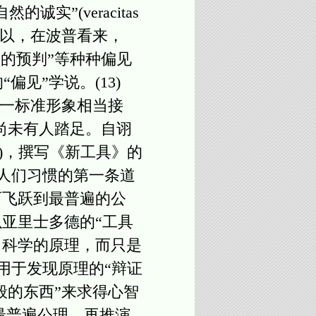
”(veracitas
所以，在波普看来，
的预判”等种种偏见
偏见”学说。(13)
一标准形象相当接
尚未有人踏足。自诩
13.)，撰写《新工具》的
o.)，人们习惯的第一条道
西飞跃到最普遍的公
亚里士多德的“工具
出科学的原理，而只是
于传统用于发现原理的“辩证
般的东西”来求得心智
飞跃到最普遍公理，再推演