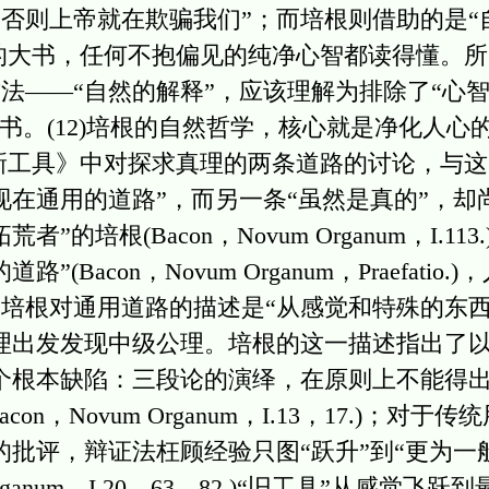
上帝就在欺骗我们”；而培根则借助的是“自然的诚实
本打开的大书，任何不抱偏见的纯净心智都读得懂。
法——“自然的解释”，应该理解为排除了“心智
。(12)培根的自然哲学，核心就是净化人心的“
具》中对探求真理的两条道路的讨论，与这
现在通用的道路”，而另一条“虽然是真的”，却
的培根(Bacon，Novum Organum，I.1
(Bacon，Novum Organum，Praefati
培根对通用道路的描述是“从感觉和特殊的东
理出发发现中级公理。培根的这一描述指出了以
个根本缺陷：三段论的演绎，在原则上不能得
on，Novum Organum，I.13，17.)；对
的批评，辩证法枉顾经验只图“跃升”到“更为一
Organum，I.20，63，82.)“旧工具”从感觉