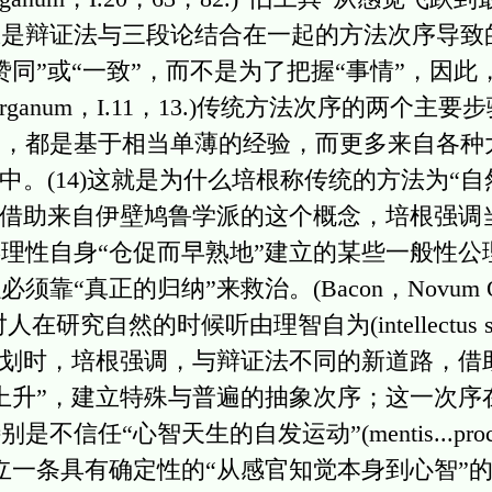
上是辩证法与三段论结合在一起的方法次序导致
赞同”或“一致”，而不是为了把握“事情”，因
 Organum，I.11，13.)传统方法次序的两个
的，都是基于相当单薄的经验，而更多来自各种
中。(14)这就是为什么培根称传统的方法为“自
s naturae)：借助来自伊壁鸠鲁学派的这个概念，培
理性自身“仓促而早熟地”建立的某些一般性公理或
真正的归纳”来救治。(Bacon，Novum Orga
的时候听由理智自为(intellectus sibi p
计划时，培根强调，与辩证法不同的新道路，借
上升”，建立特殊与普遍的抽象次序；这一次序
“心智天生的自发运动”(mentis...processus 
)，而要建立一条具有确定性的“从感官知觉本身到心智”的