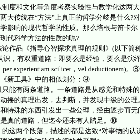
度和文化等角度考察实验性与数学化这两大
两大传统在“方法”上真正的哲学分歧是什么?
科学影响的现代哲学的性质。那么培根与笛卡尔
现代科学方法的性质的呢?
作品《指导心智探求真理的规则》(以下简称
有双重道路：即要么是经验，要么是演绎”(nos dup
ire，per experientiam scilicet，vel deduct
在《新工具》中的相似划分：⑨
能有两条道路。一条道路是从感觉和特殊的
可动摇的真理出发，去判断，并发现中级的公理
觉和特殊的东西引发出一些公理，经由逐步而无
这是真的道路，但迄今还未有人踏足。⑩
这两个段落，描述的都是达致“对事物的认识”