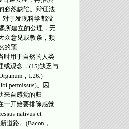
的必然缺陷。辩证法
此，对于发现科学都没
主要步骤所建立的公理，无
大众意见或教条，频
然的预
根强调当时用于自然的人类
观念，(15)缺乏与
num，I.26.)
ermissus)。因
助来自感觉的归
在一开始要排除感觉
nativus et
新道路。(Bacon，