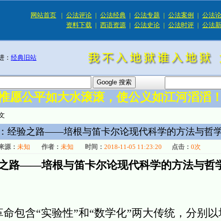
网站首页
|
公法评论
|
公法经典
|
公法专题
|
公法案例
|
公法
资料下载
|
西语资源
|
公法史论
|
公法时评
|
公法
进：
经典旧站
惟愿公平如大水滚滚，使公义如江河滔滔
文
：经验之路——培根与笛卡尔论现代科学的方法与哲
来源：
未知
作者：
未知
时间：
2018-11-05 11:23:20
点击：
0
次
之路——培根与笛卡尔论现代科学的方法与哲
包含“实验性”和“数学化”两大传统，分别以