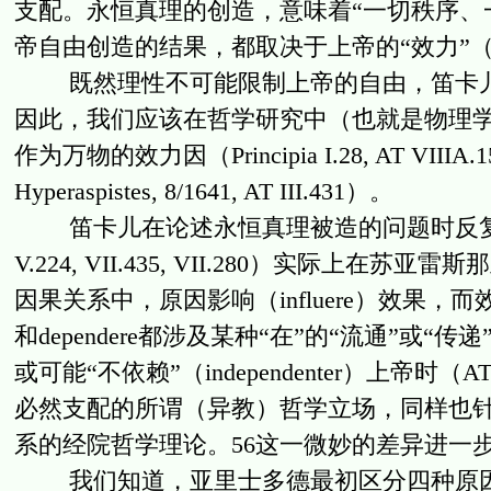
支配。永恒真理的创造，意味着“一切秩序、
帝自由创造的结果，都取决于上帝的“效力”（AT. 
既然理性不可能限制上帝的自由，笛卡儿
因此，我们应该在哲学研究中（也就是物理
作为万物的效力因（Principia I.28, AT VIIIA.15
Hyperaspistes, 8/1641, AT III.431）。
笛卡儿在论述永恒真理被造的问题时反复使用的“依赖”一词
V.224, VII.435, VII.280）实际
因果关系中，原因影响（influere）效果，而效果“依赖”
和dependere都涉及某种“在”的“流通”
或可能“不依赖”（independenter）上帝
必然支配的所谓（异教）哲学立场，同样也
系的经院哲学理论。56这一微妙的差异进一
我们知道，亚里士多德最初区分四种原因