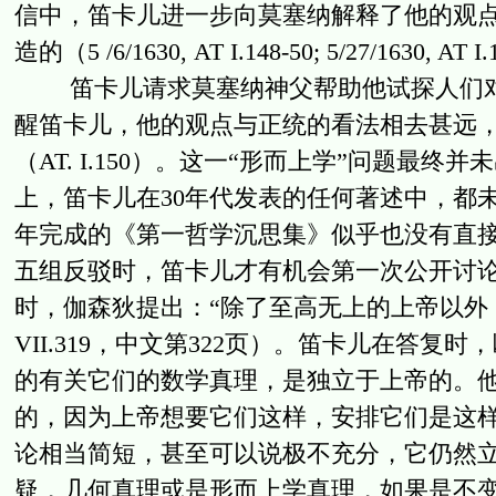
信中，笛卡儿进一步向莫塞纳解释了他的观
造的（5 /6/1630, AT I.148-50; 5/27/1630, AT 
笛卡儿请求莫塞纳神父帮助他试探人们对这个观
醒笛卡儿，他的观点与正统的看法相去甚远
（AT. I.150）。这一“形而上学”问题
上，笛卡儿在30年代发表的任何著述中，都未
年完成的《第一哲学沉思集》似乎也没有直
五组反驳时，笛卡儿才有机会第一次公开讨论
时，伽森狄提出：“除了至高无上的上帝以外，
VII.319，中文第322页）。笛卡儿在答
的有关它们的数学真理，是独立于上帝的。他
的，因为上帝想要它们这样，安排它们是这样”（A
论相当简短，甚至可以说极不充分，它仍然
疑，几何真理或是形而上学真理，如果是不变