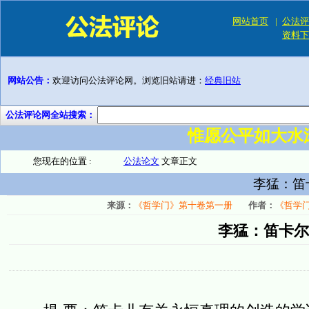
网站首页
|
公法评
资料下
网站公告：
欢迎访问公法评论网。浏览旧站请进：
经典旧站
公法评论网全站搜索：
惟愿公平如大水
您现在的位置 :
公法论文
文章正文
李猛：笛
来源：
《哲学门》第十卷第一册
作者：
《哲学
李猛：笛卡尔