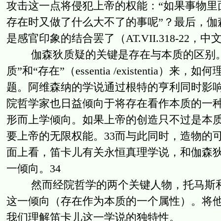
攻击这一点将侵犯上帝的权能：“如果事物里
存在时又做了什么大不了的事呢”？最后，伽
是感官印象的结合罢了（AT.VII.318-22，中
伽森狄质疑的关键是存在与本质的区别。3
质”和“存在”（essentia /existent
题。阿维森纳的学说通过根特的亨利同时影响
院哲学家也日益倾向于将存在看作本质的一
形而上学倾向。如果上帝的创造只不过是本质的实现（
要上帝的无限权能。33而与此同时，造物的
面上看，笛卡儿有关永恒真理学说，和伽森
一倾向。34
然而经院哲学的两个关键人物，托马斯和
这一倾向（存在作为本质的一个属性）。将
我们理解笛卡儿这一学说的独特性。