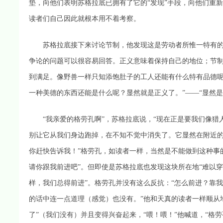
垫，向他们表明苏格拉底已拥有了它的“发现”手段，向他们重
读者们自己因此就根本用不着考察。
苏格拉底接下来讨论节制，他发现这是劳动者所惟一特有的品
争论的问题可以很容易回答。正义意味着保持自己的地位；节
到满足。像野兽一样只知添饱肚子的工人还能有什么特有品德呢
一种美德的东西还能是什么呢？显然就是正义了。”——“显然是
“我亲爱的格劳孔啊”，苏格拉底说，“现在正是要我们像猎
别让它从我们身边跑掉，在不知不觉中消失了。它显然在附近
你赶快告诉我！”格劳孔，如读者一样，当然是不能做到这种事
请你跟我前进吧”。但即使是苏格拉底也发现这块所在地“难以
样，我们总得前进”。格劳孔并没有这么反抗：“怎么前进？靠
的话中连一点道理（感觉）也没有。”他和天真的读者一样顺从
了”（我们没有）并且变得兴奋起来，“喂！喂！”他喊道，“格