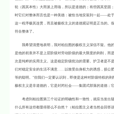
轮（因其本性）大而派上用场，所以是道德的；有些因其坚固
时它们对整体而言也是一种美德：被恰当地安装到一起——处于
这一程序极其连贯，而且被极权主义的道德观证明是正当的。
符合整体了。
我希望清楚地表明，我对柏拉图的极权主义深信不疑。他的
是他的初衷并不是上层阶级对劳动阶级的最大限度的剥削，而
次是纯粹的实用主义。这是稳定阶级统治的需要。护卫者是不是
们对稳定安全的生活不满意……以致受自身权力的诱惑，损公肥
等的聪明。”但我们一定要认识到，即便是这种对阶级特权的剥
极权主义是非道德的，它是封闭社会——集团式部落的道德；
考虑到柏拉图第三个论证的明确性和一致性，就应当发出疑问
什么所有这些都显得那么不自然？（柏拉图主义者当然会回答