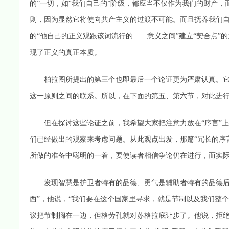
的”一切，如“我们自己的”阶级，都应当不仅作为我们的财产
则，因为显然它将使向共产主义的过渡不可能。而且抚养我们
的“他自己的正义观跟该词流行的……意义之间”建立“契合点
现了正义的真正本质。
柏拉图所提出的第三个也即最后一个论证更为严肃认真。它
这一原则之间的联系。所以，在下面的第五、第六节，对此进
但在探讨这些论证之前，我希望大家把注意力放在“序言”上
们已经做出的观察来考虑问题。从此观点出发，那篇“冗长的序
所做的准备中聪明的一着，要使读者相信争论仍在进行，而实
发现智慧是护卫者特有的品德、勇气是辅助者特有的品德后，
西”，他说，“我们要在这个国家里寻求，就是节制以及我们整个
议把节制搁在一边，但格劳孔就对苏格拉底让步了。他说，拒绝