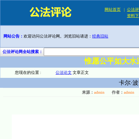
网站首页
|
公法评
资料下
网站公告：
欢迎访问公法评论网。浏览旧站请进：
经典旧站
公法评论网全站搜索：
惟愿公平如大水
您现在的位置 :
公法论文
文章正文
卡尔·
来源：
admin
作者：
admin