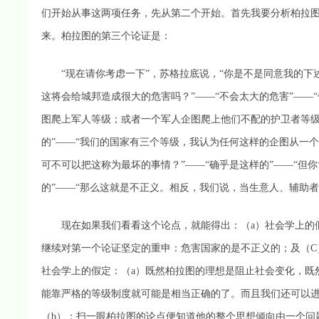
们开始从事这两项任务，先从第二个开始。首先我要分析柏拉图
来。柏拉图的第三个论证是：
“现在请你考虑一下”，苏格拉底说，“你是不是同意我的下
这将会给城邦造成很大的危害吗？”——“不会太大的危害”—
图爬上军人等级；或者一个军人企图爬上他们不配的护卫者等级
的”——“我们的国家有三个等级，我认为任何这样的企图从一
可不可以把这称为最坏的事情？”——“确乎是这样的”——“但
的”——“那么这就是不正义。相反，我们说，当生意人、辅助
现在如果我们看看这个论点，就能得出：（a）社会学上的假
继续对第一个论证坚定的重申：危害国家的是不正义的；及（C
社会学上的假定：（a）既然柏拉图的理想是阻止社会变化，既
能靠严格的等级制度就可能是相当正确的了。而且我们还可以进
（b）；扫一眼柏拉图的论点便知道他的整个思想倾向由一个问