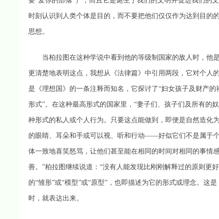
要“爱你的部落”）；而且它是诞生于我们的文明并促进我们的
时刻认识到人类个体是目的，而不要把他们仅仅作为达到目的的
思想。
当柏拉图在这种学说中看到他的等级制国家的敌人时，他是正
更清楚地表明这点，我想从《法律篇》中引用两段，它对个人
是《理想国》的一条注释而知名，它探讨了“妇女孩子及财产的
形式”。在这种最高形式的国家里，“妻子们、孩子们及所有的
种形式的私人或个人行为。只要这点能做到，即便是自然造化
的眼睛、耳朵和手或可以视、听和行动——好似它们不是属于
体一致地喜笑怒骂，让他们甚至能在相同的时间对相同的事情
善。”柏拉图继续说道：“没有人能发现比刚刚解释过的原则更好
的“雏形”或“模型”或“原型”，也即描述为它的形式或理念。
时，就表达出来。