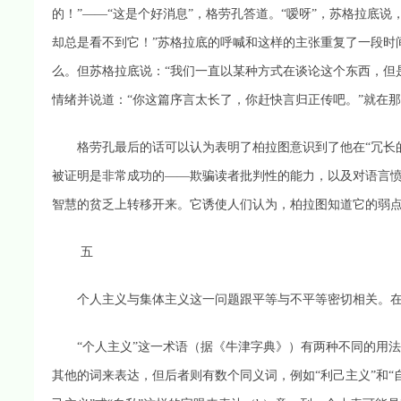
的！”——“这是个好消息”，格劳孔答道。“嗳呀”，苏格拉底
却总是看不到它！”苏格拉底的呼喊和这样的主张重复了一段时
么。但苏格拉底说：“我们一直以某种方式在谈论这个东西，但
情绪并说道：“你这篇序言太长了，你赶快言归正传吧。”就在那
格劳孔最后的话可以认为表明了柏拉图意识到了他在“冗长的
被证明是非常成功的——欺骗读者批判性的能力，以及对语言
智慧的贫乏上转移开来。它诱使人们认为，柏拉图知道它的弱
五
个人主义与集体主义这一问题跟平等与不平等密切相关。在
“个人主义”这一术语（据《牛津字典》）有两种不同的用法
其他的词来表达，但后者则有数个同义词，例如“利己主义”和“自