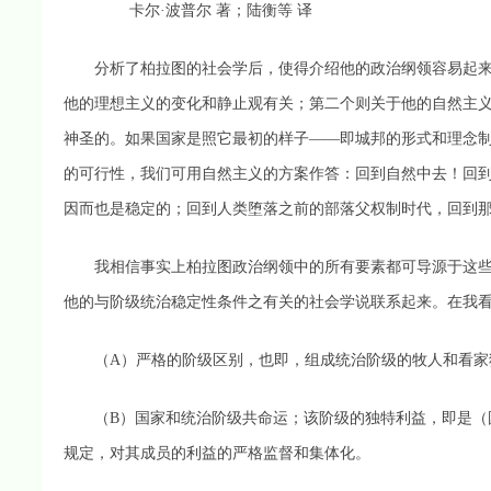
卡尔·波普尔 著；陆衡等 译
分析了柏拉图的社会学后，使得介绍他的政治纲领容易起来
他的理想主义的变化和静止观有关；第二个则关于他的自然主
神圣的。如果国家是照它最初的样子——即城邦的形式和理念
的可行性，我们可用自然主义的方案作答：回到自然中去！回
因而也是稳定的；回到人类堕落之前的部落父权制时代，回到
我相信事实上柏拉图政治纲领中的所有要素都可导源于这些
他的与阶级统治稳定性条件之有关的社会学说联系起来。在我
（A）严格的阶级区别，也即，组成统治阶级的牧人和看家
（B）国家和统治阶级共命运；该阶级的独特利益，即是（国
规定，对其成员的利益的严格监督和集体化。