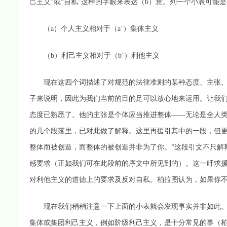
己主义”或“自私”这样的字眼来表达（b）意。列一个小表可能
（a）个人主义相对于（a’）集体主义
（b）利己主义相对于（b’）利他主义
现在这四个词描述了对规范的法律准则的某种态度、主张、
子来说明，因此为我们当前的目的足可以放心地来运用。让我
态度已熟悉了。他的主张是个体应当推进整体——无论是全人
的几个段落里，已对此做了解释。这里再援引其中的一段，但更
整体而被创造，而整体的被创造并非为了你。”这段引文不只解
感要求（正如我们可在此段前的序文中所见到的）。这一吁求
对利他主义的道德上的要求及反对自私。柏拉图认为，如果你
现在我们稍稍注意一下上面的小表就会发现事实并非如此。
集体或集团利己主义，例如阶级利己主义，是十分常见的事（