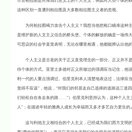
尽管柏拉图是对准我们意义上的个人主义，例如对人类个体的
这种区别一直遭到柏拉图及大多数柏拉图主义者的忽视。
为何柏拉图竭力攻击个人主义？我想当他把枪口瞄准这种主
是维护新的人文主义信念的桥头堡。个体的解放的确是一场伟
可思议的社会学直觉表明，无论在哪里相遇，他都能辨认出他
个人主义是古老的关于正义直觉理念的一部分。正义并不是
待个体的方式。亚里士多德对正义所做过的强调应当记住，他说
利一代的人重点强调过。伯里克利本人清楚地表达过，法律应当
觉得不应该”，他说，“对我们的邻居走自己选择的道路说三道
们轻松自在各走各的路……”）伯里克利坚持认为，这种个人主
人”；在描述年轻的雅典人成长为幸福而又多才多艺自力更生的
这与利他主义相结合的个人主义，已经成为我们西方文明的根