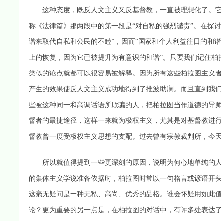
这种态度，既反人文主义又反基督教，一直被理想化了。它被
称《法律篇》那两段中的第一段是“对自私的强烈谴责”。在探
谐来取代自私和公民的不睦”，因而“国家和个人利益往日的和
上的恢复，因为它已被提升为有意识的和谐”。只要我们记住柏
类似的论点就都可以很容易被解释。因为所有这些柏拉图主义
产生的效果使反人文主义成功地得到了推波助澜。而且直到我
些被这种同一和高调话语所欺骗的人，把柏拉图当作道德的导
督者的最捷途径，这样一来就为极权主义，尤其是对基督教进
督教曾一度受极权主义思想的支配。过去曾有宗教裁判所，今
所以就值得提到一些更深刻的原因，说明为何心地单纯的人
的集体主义学说准备依据时，柏拉图时常以一句格言或谚语开头
这毫无疑问是一种无私、高尚、优秀的品格。谁会怀疑用如此
论？更为重要的另一点是，在柏拉图的对话中，有许多处表达