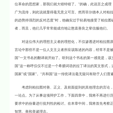
位革命的思想家，那我们就大错特错了。”的确，此说言之成理
广为流传，则此说就显得毫无意义可言。然而菲尔德本人对柏拉
的趋势持强烈的反对态度”时，他确实过于轻易地接受了柏拉图
者，而且，他们几乎常常能成功地让憨直善良之辈信服他们。
对这位伟大的理想主义者的理想化，不仅渗透进对柏拉图原
言论中那些不是一位人文主义者所应该陈述的内容，经常不是被
国”一文书名的翻译就开始了。听到这个书名的第一感觉是，该
国”这一称呼仅仅不过是一个希腊词语的拉丁译法的英文形式，
国家”或“国家”。“共和国”这一传统译法毫无疑问有助于人们
考虑到柏拉图对善、正义、及前面提到的其他理念的言论，
一论点。为了从事这项辩护工作，下面四章中，我将不再进行
要求中的份量进行批判性的检讨。在本章中间，我将首先考察
智慧、善和美诸理念。