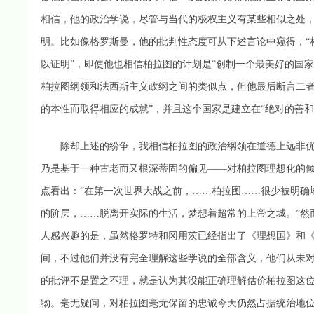
相信，他的政治学说，尽管与当代的极权主义有某些相似之处
明。比如像格罗斯曼，他的批判性态度可从下述言论中窥得，“
以证明”，即使他也相信柏拉图的计划是“创制一个最美好的国
柏拉图纲领和法西斯主义政纲之间的类似点，但他最后断言二者
的本性而取得相应的成就”，并且这个国家是建立在“绝对的善
除却上述的纷争，我相信柏拉图的政治纲领在道德上远非优
乃是基于一种古老而又根深蒂固的偏见——对柏拉图理想化的
点看出：“在第一次世界大战之前，……柏拉图……很少被明确
的阶层，……脱离开实际的生活，梦想着超常的上帝之城。”然
人感兴趣的是，虽然格罗特和冈用茨已经指出了《理想国》和
间，不过他们并没有完全理解这些学说的全部含义，他们从未
的批评不是置之不理，就是认为其没能正确理解估价柏拉图这位
物。毫无疑问，对柏拉图毫无保留的忠诚今天仍然占据统治地位