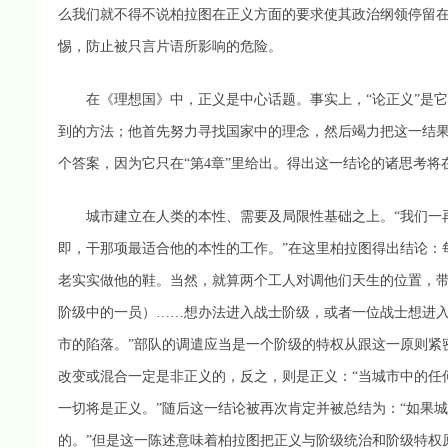
么我们就不得不说柏拉图在正义方面的要求使其政治纲领停留
惕，防止被只言片语所影响的危险。
在《理想国》中，正义是中心话题。事实上，“论正义”是它
到的方法；他首先努力寻找国家中的理念，然后竭力把这一结果
个答案，因为它只在“第4章”里给出。得出这一结论的诸思考
城市建立在人类的本性、需要及局限性基础之上。“我们一再
即，干那项最适合他的本性的工作。”在这里柏拉图得出结论：
老实实做他的鞋。当然，就算两个工人对调他们天生的位置，带
阶级中的一员）……想办法进入战士阶级，或者一位战士想进
市的陷落。”部队的调遣应当是一个阶级的特权从跟这一原则紧
改变或混合一定是非正义的，反之，则是正义：“当城市中的任
一切将是正义。”随后这一结论被再次肯定并被总结为：“如果
的。”但是这一陈述意味着柏拉图把正义与阶级统治和阶级特权