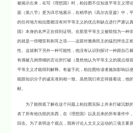
被揭示出来，在写《理想国》时，柏拉图不仅知道平等主义理
面（第八节）更为详尽地展示，在稍早的《高尔吉亚篇》中，
的任何地方柏拉图都没有对平等主义的优点和缺点进行严肃认
国》本身的名声正在得到证明。在那里平等主义被暗指为一种
的就是一些嘲笑和刺耳之语——这跟对雅典民主的猛烈抨击正
性。这就剩下另外一种可能性，他没有认识到探讨一种跟自己
有偶被几例滑稽的言论所打破（显然他认为平等主义的观点很
平等主义才能得到解释。有鉴于此，柏拉图给读者施加影响以
能跟知识分子的诚实准则相一致。虽然我们肯定得接着说，他
献。
为了能彻底了解在这个问题上柏拉图实际上并未打破沉默的
表了所有他仇恨的东西，在《理想国》以及后来的所有著作中
回击。为了表明这个观点，我将讨论人文主义运动的三项主要