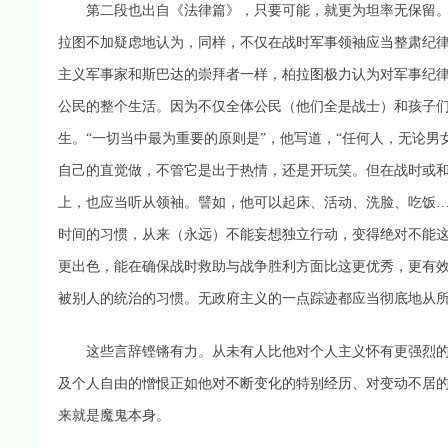
第二段也出自《法律篇》，只要可能，就更为坦率无保留。
拉图不加疑虑地认为，同样，不仅在战时军事领袖应当整肃纪律
主义军事家和斯巴达的崇拜者一样，柏拉图极力认为对军事纪
公民的整个生活。因为不仅全体公民（他们全是战士）和孩子
生。“一切当中最为重要的原则是”，他写道，“任何人，无论
自己的直觉做，不管它是出于热情，还是开玩笑。但在战时或
上，也应当听从领袖。譬如，他可以起床、活动、洗脸、吃饭
时间的习惯，从来（永远）不能妄想独立行动，变得绝对不能
更出色，能在确保战时救助与战争胜利方面比这更优秀，更有
被别人的统治的习惯。无政府主义的一点踪迹都应当彻底地从所
这些言辞铿锵有力。从未有人比他对个人主义怀有更强烈的
及个人自由的憎恨正如他对不断变化的特别经历、对变动不居
来就是魔鬼本身。