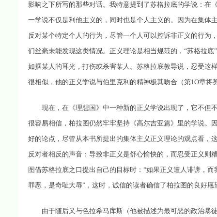
影响之下所写的那些对话。我特意提到了苏格拉底的学说：在
一学说不仅是利他主义的，同时也是个人主义的。因为在集体
反对某个特定个人的行为，尽管一个人可以控诉非正义的行为
们丝毫未能发现这类情况。正义理论是相当规范的，“苏格拉底
如掴某人的耳光，打伤或杀害某人。苏格拉底教导说，忍受这
很相似，他的正义学说与伯里克利的精神极其吻合（第1O章将
现在，在《理想国》中一种新的正义学说出现了，它不但不
很容易相信，柏拉图仍然牢牢坚持《高尔吉亚篇》里的学说。
好的论点，尽管从本书所提出的集体主义正义理论的观点看，这
反对者相反的声音：导致非正义是舒心愉快的，而忍受正义则
图借苏格拉底之口提出自己的目标时：“如果正义遭人诽谤，而
罪恶，是奇耻大辱”，这时，诚信的读者确信了柏拉图的良好愿
由于随后又与色拉希马库斯（他被描述为最可恶的政治暴徒