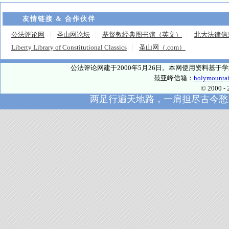
友情链接 & 合作伙伴
公法评论网
圣山网论坛
基督教经典图书馆（英文）
北大法律信
Liberty Library of Constitutional Classics
圣山网（.com）
公法评论网建于2000年5月26日。本网使用资料基
范亚峰信箱：
holymounta
© 2000
两足行遍天地路，一肩担尽古今愁