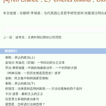
本文链接：
任晓明 李旭燕：当代美国心灵哲学研究述评
,转载请注明出
上一篇：
波考克：古典时期以降的公民理想
阅读排行
·
泰勒：承认的政治(上)
·
皮埃尔·布迪厄《区隔》一书结论部分之汉译
·
乔治·弗里德曼：中国的地缘政治学：一个封闭的大国
·
《柯林伍德：一切历史都是思想史》述评
·
袁刚：民主集中制和国家官僚制
·
泰勒：承认的政治(下)
·
舒国滢：法律原则适用的困境——方法论视角的四个追问
·
卡尔·波普：极权主义的正义
·
论亚里士多德的政治参与
·
梁慧星：怎样进行法律思维？