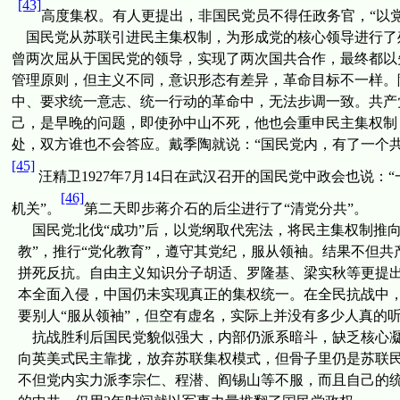
[43]
高度集权。有人更提出，非国民党员不得任政务官，“以
国民党从苏联引进民主集权制，为形成党的核心领导进行了
曾两次屈从于国民党的领导，实现了两次国共合作，最终都以
管理原则，但主义不同，意识形态有差异，革命目标不一样。
中、要求统一意志、统一行动的革命中，无法步调一致。共产
己，是早晚的问题，即使孙中山不死，他也会重申民主集权制
处，双方谁也不会答应。戴季陶就说：“国民党内，有了一个共
[45]
汪精卫
1927
年
7
月
14
日
在武汉召开的国民党中政会也说：“
[46]
机关”。
第二天即步蒋介石的后尘进行了“清党分共”。
国民党北伐“成功”后，以党纲取代宪法，将民主集权制推
教”，推行“党化教育”，遵守其党纪，服从领袖。结果不但
拼死反抗。自由主义知识分子胡适、罗隆基、梁实秋等更提出
本全面入侵，中国仍未实现真正的集权统一。在全民抗战中
要别人“服从领袖”，但空有虚名，实际上并没有多少人真的
抗战胜利后国民党貌似强大，内部仍派系暗斗，缺乏核心凝聚
向英美式民主靠拢，放弃苏联集权模式，但骨子里仍是苏联
不但党内实力派李宗仁、程潜、阎锡山等不服，而且自己的统