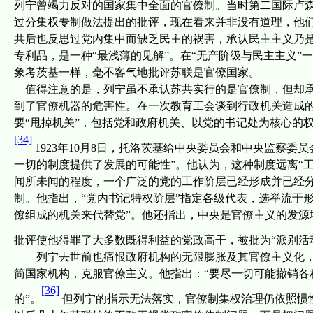
列宁曾竭力反对的国家集中全面的官僚制。当时第二国际
卢
过分
集权专制做法
提出的批评，现在看来并非没有道理，他们
共后也反思过党内集中而缺乏民主的祸害，承认民主主义乃
专利品，是一种
“
最浅薄的见解
”
。在“无产阶级与民主主义”
象考茨基一样，毫不客气地批评苏联是官僚国家。
值得注意的是，列宁虽不承认苏共实行的是官僚制，但却
到了官僚机器的危害性。在一次教育工会谈到行政机关造成的
要“甩掉机关”，包括党和政府机关、以党的书记处为核心的
[34]
1923
年
10
月
8
日，托洛茨基给中央委员会和中央监察委员
一切的制度提供了发展的可能性”。他认为，这种制度远离“
闻所未闻的程度，一个广泛的党的工作阶层已经形成并已经分
制。他指出，“党内书记特权阶层”指定各级代表，选举流于
僚组成的机关来代替党”。他还指出，中央是官僚主义的发源
批评使他得罪了大多数既得利益的党政高干，被批为“派别活
列宁去世前也痛恨政府机构的无限膨胀及其官僚主义化，
简国家机构，克服官僚主义。他指出：“要尽一切可能撤销各
[36]
的”。
但列宁的指示无法落实，官僚制集权治理仍依照惯