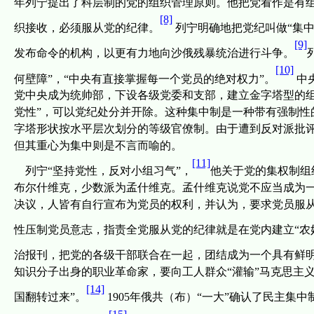
年列宁提出了科层制的党的组织管理原则。他把党看作是有
[8]
织接收，必须服从党的纪律。
列宁明确地把党纪叫做“集
[9]
发布命令的机构，以更有力地向沙俄残暴统治进行斗争。
[10]
何壁障
”
，
“
中央有直接掌握每一个党员的绝对权力
”
。
中
党中央成为统帅部，下设各级党委和支部，建立金字塔型的组
党性”，可以党纪处分并开除。这种集中制是一种带有强制性
字塔形状按水平层次划分的等级官僚制。由于遭到反对派批评
但其重心为集中则是不言而喻的。
[11]
列宁“坚持党性，反对小组习气”，
他关于党的集权制组
布尔什维克，少数派为孟什维克。孟什维克说党不应当成为
决议，人皆有自行宣布为党员的权利，并认为，要求党员服
性压制党员意志，指责全党服从党的纪律就是在党内建立“农
治报刊，把党的各级干部联合在一起，团结成为一个具有鲜
知识分子出身的职业革命家，要向工人群众“灌输”马克思主
[14]
国翻转过来”。
1905
年俄共（布）“一大”确认了民主集中
[15]