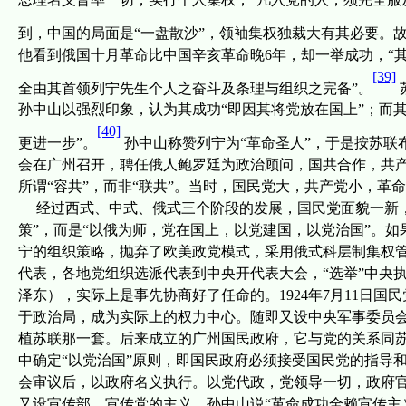
到，中国的局面是“一盘散沙”，领袖集权独裁大有其必要。
他看到俄国十月革命比中国辛亥革命晚
6
年，却一举成功，“
[39]
全由其首领列宁先生个人之奋斗及条理与组织之完备”。
孙中山以强烈印象，认为其成功“即因其将党放在国上”；而
[40]
更进一步”。
孙中山称赞列宁为“革命圣人”，于是按苏联
会在广州召开，聘任俄人鲍罗廷为政治顾问，国共合作，共
所谓“容共”，而非“联共”。当时，国民党大，共产党小，革
经过西式、中式、俄式三个阶段的发展，国民党面貌一新，
策”，而是“以俄为师，党在国上，以党建国，以党治国”。
宁的组织策略，抛弃了欧美政党模式，采用俄式科层制集权
代表，各地党组织选派代表到中央开代表大会，“选举”中央
泽东），实际上是事先协商好了任命的。
1924
年
7
月
11
日
国民
于政治局，成为实际上的权力中心。随即又设中央军事委员
植苏联那一套。后来成立的广州国民政府，它与党的关系同
中确定
“
以党治国
”
原则，即国民政府必须接受国民党的指导和
会审议后，以政府名义执行。
以党代政，党领导一切，政府
又设宣传部，宣传党的主义，孙中山说“革命成功全赖宣传主