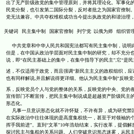
出了无产阶级政党的集中管理原则，并将其理论化。军事化
民党分裂，也引发第二国际分裂，反对者批之为国家官僚制。国
党无法兼容。中共夺权维权成功当今提出执政党的和谐治理
关键词
民主集中制
国家官僚制
列宁党
以俄为师
组织管
中共党章和中华人民共和国宪法都写有民主集中制，说明此
但是，在中国从政治学层面对民主集中制的研究，却不充分
说，即
“
在民主基础上的集中，在集中指导下的民主
”,
它“是
述，不仅适用于政党，而且强调
“
新民主主义的政权组织，应
也有同样解说
,
并且解说得更详细。他认为民主集中制“反映
系，反映党员个人与党的整体的关系，反映党的中央、党的各
宣传部门不断宣传，把民主集中制说成是超越资产阶级民主
形态化。
凡事一旦意识形态化就不许怀疑，不许有异，成为研究禁区
在实际政治中往往体现的是高度集权统一，甚至于对领袖的个
挥手我前进”。直到“文革”
10
年浩劫结束，实行改革，提倡解
探讨民主与集权的关系问题。人们突破意识形态迷雾，从民