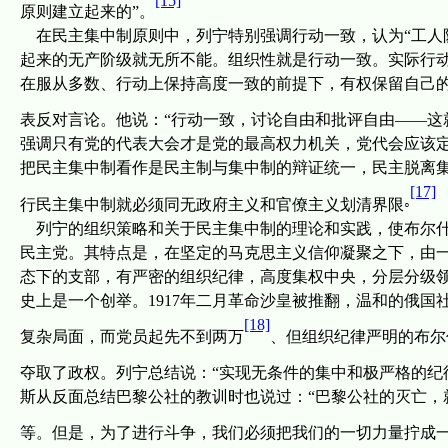
原则建立起来的”。
在民主集中制原则中，列宁特别强调行动一致，认为“工人
起来的无产阶级就无所不能。组织性就是行动一致。实际行动
在服从多数、行动上保持高度一致的前提下，有权保留自己的
表反对言论。他说：“行动一致，讨论自由和批评自由――这
强调只有党的代表大会才是党的最高权力机关，党代会应该
把民主集中制看作是民主制与集中制的辩证统一，民主脱离
[17]
行民主集中制就必须同无政府主义和官僚主义划清界限
◦
列宁的组织策略和关于民主集中制的理论和实践，使布尔
民主党。其特点是，在坚定的马克思主义信仰凝聚之下，由
态下的支部，有严密的组织纪律，高度集权中央，分层分级领
史上是一个创举。
1917
年二月革命沙皇被推翻，温和的俄国
[18]
复杂局面，而党员起先不到两万
、但组织纪律严明的布尔
夺取了政权。列宁总结说：“实现无条件的集中和极严格的纪
斯从反面总结巴黎公社的教训时也说过：“巴黎公社的灭亡，
等。但是，为了进行斗争，我们必须把我们的一切力量拧成一