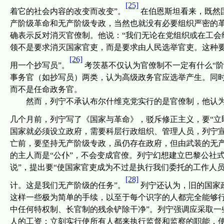
[25]
着它的社会内容的改变而改变”。
在伯恩斯坦看来，既然
产阶级革命和无产阶级专政，当然也就没有必要组织严密的
确表示反对消灭官僚制。他说：“我们无论在党组织或在工会
领不是要求消灭国家官吏，而是要求由人民选举官吏。这种
[26]
用一个抄写员”。
考茨基不仅认为官僚制不一定有什么“
事务官（如抄写员）两类，认为高级政务官应选举产生。同
而不是任命政务官。
然而，列宁不承认布尔什维克党实行的是官僚制，他认
几个月前，列宁写了《国家与革命》，驳斥修正主义，要“立
国家就必须设立政府，需要科层行政组织、管理人员，列宁
亡前，要坚持无产阶级专政，虽仍存在政府，但由武装的无
的主人而是“公仆”，不会变成官僚。列宁幻想建立巴黎公社
说”，提出要“使国家官吏成为不过是执行我们委托的工作人
[28]
计。这是我们无产阶级的任务”。
列宁还认为，旧的国家
这样一些极为简单的手续，以至于每个识字的人都完全能够行
中任何特权制、长官制的残余铲除干净”。列宁强调应采取一
人的工资；立刻实行使所有人都来执行监督和监察的职能，使