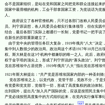
会不是国家组织，是站在党和国家之间把党和群众连接起来的
国家中最滑稽的机构，工会干部拿国家工资，为党说话为党
人。
政府设立了各种
官僚
机构，只不过各部门改称人民委员
员。列宁原设想，各人民委员会都实行集体领导，但在实践
结合，最后各部门实际上都通行一长制，党委书记一把手说
在新生的苏联重新建立了。
由于党中央的管理任务巨大复杂，
1919
年俄共
”
八大
’’
决定
集中到人数很少的政治局。政治局这个术语
1917
年
10
月已出
权。斯大林是在这
3
个机构中都兼职的唯一之人。此后，政府
权于金字塔的顶尖上，形成了列宁所说的“寡头政治”。列宁
克在苏维埃中占居优势，
1919
年俄共
”
八大
’’
指出党在苏维埃
1921
年斯大林提出：“共产党是苏维埃国家内部的一种圣剑骑
党在苏维埃之上，以党代政，党管干部，党政不分，于是
有党委和党支部，党领导一切，形成了高度集权的政治体制
出到国外，提出凡“加入共产国际的党，应该是按照民主集中
产党必须按照高度集中的方式组织起来，在党内实行像军事
[22]