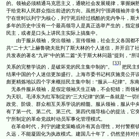
的。领袖必须精通马克思主义，通晓社会发展规律，掌握娴
于给党和人民群众指出前进的方向。虽然列宁强调领袖并非
宁在世时以列宁为核心，列宁死后经过残酷的党内争斗，斯
多年的历史中没有一个最高领导人是真正选举产生的，指定
民主，或者是口头上讲民主实际上搞集中。
由于
服从领袖，突出领袖，宣传领袖，社会主义各国都
共“二十大”上赫鲁哓夫批判了斯大林的个人迷信，并开启了
共发表的著名“九评”中的第二篇“关于斯大林问题”提到，“
[33]
关系的完整学说的，是破坏党的民主集中制的”。
把民主
结果中国的个人迷信更加盛行。上海市委书记柯庆施竟公开说
彪
更精炼地以四个字来概括民主集中制：“服从
—
纪律”。
东
无条件服从领袖，是假定领袖天生正确，不会犯错；而领袖
为天职。毛泽东为红军制定的“三大纪律”的第一条就是“一
政党、阶级、群众相互关系学说的精髓。服从领袖，服从中
有了第一代、第二代、第三代、第四代领导核心的提法，它
宁所制定的革命党战时动员军事化管理模式。
在革命时代，列宁的建党策略或许有其合理性，对付警察
久远，不能凝固化为执政模式。建
国几十年了，仍然坚持对