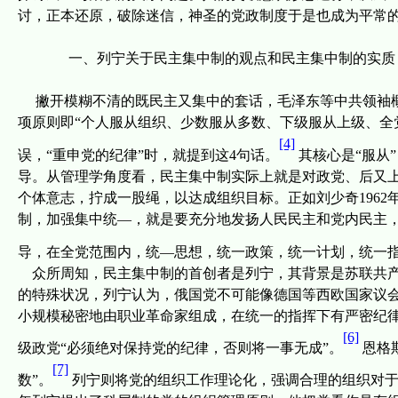
讨，正本还原，破除迷信，神圣的党政制度于是也成为平常
一、
列宁关于民主集中制的观点和民主集中制的实质
撇开模糊不清的既民主又集中的套话，毛泽东等中共领袖
项原则即“个人服从组织、少数服从多数、下级服从上级、全
[4]
误，“重申党的纪律”时，就提到这
4
句话。
其核心是“服从
导。从管理学角度看，民主集中制实际上就是对政党、后又
个体意志，拧成一股绳，以达成组织目标。正如刘少奇
1962
制，加强集中统—，就是要充分地发扬人民民主和党内民主
导，在全党范围内，统—思想，统一政策，统一计划，统一指
众所周知，民主集中制的首创者是列宁，
其背景是苏联共
的特殊状况，列宁认为，俄国党不可能像德国等西欧国家议
小规模秘密地由职业革命家组成，在统一的指挥下有严密纪
[6]
级政党“必须绝对保持党的纪律，否则将一事无成”。
恩格
[7]
数”。
列宁则将党的组织工作理论化，强调合理的组织对