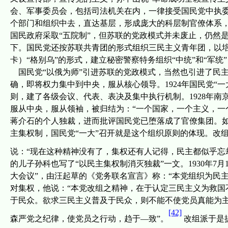
会、军事委员会，包括司法机关在内，一律接受国民党中执
个部门和组织中去，直达基层，
形成庞大的科层制官僚体系，
国民政府采取“五院制”，但苏联的党政模式并未废止，仍然
下。国民党还按苏联共青团的形式组织三民主义青年团，以培
卡）“格别乌”的形式，建立秘密警察特务组织“中统”和“军
国民党“以俄为师”引进苏联的党政模式，当然也引进了民
确，即将权力集中到中央，服从核心领导。
1924
年国民党“
则，建了各级会议、代表、表决及
集中执行机制。
1928
年南
服从中央，
服从
领袖，被归结为：“一个国家，一个主义，一
蒋介石的个人独裁，进而批评国民党已堕落成了官僚集团。如
主集权制，国民党“一大”召
开
就是这个组织原则的体现。改
说：“现在这种精神没有了，集权还有人记得，民主都似乎忘
的儿子
孙科也写了“以民主集权制消灭独裁”一文。
1930
年
7
月
大会议”，由汪起草的《党务联名宣言》称：“本党组织为民
对集权，他说：“本党改组之精神，在于认定三民主义为救国
于民众。欲求三民主义普及于民众，则不能不使党员真能为
[42]
森严党之纪律，使党员之行动，趋于—致
”。
改组派于是