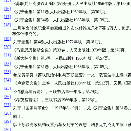
[15]
《苏联共产党决议汇编》第
1
分册，人民出版社
1956
年版，第
165
页
[16]
《列宁全集》第
11
卷
,
人民出版社
1959
年版，第
301
页。
[17]
《列宁全集》第
34
卷，人民出版社
1985
年版，第
139
页。
[18]
二月革命时以职业革命家组成的布尔什维克只有不到
2
万人，但是
布尔什维克的。
[19]
列宁选集》第
4
卷
,
人民出版社
1972
年版，第
181
页。
[20]
《马克思恩格斯全集》第
33
卷，人民出版社
1973
年版，第
378
页。
[21]
《斯大林全集》第
5
卷，人民出版社
1960
年版，第
57
页。
[22]
《列宁全集》第
31
卷，人民出版社
1958
年版，第
185
页。
[23]
参见黄宗良《苏联政治体制与苏联巨变》一文，载宫达非主编《
[24]
《卢森堡文集》上卷，人民出版社
1984
年版，第
513
页。又
见《国
[25]
《伯恩斯坦言论》，三联书店
1966
年版，第
79
页。
[26]
《考茨基言论》，三联书店
1966
年版，第
123
页。
[27]
列宁《国家与革命》（
1917
年
8
－
9
月），见《列宁全集》第
31
卷
,
[28]
同上。
[29]
以上苏联党政机构设置沿革及列宁的设想，均参见刘克明主编《
[30]