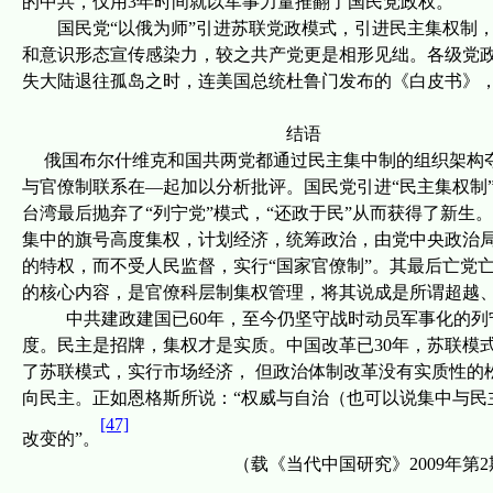
的中共，仅用
3
年时间就以军事力量推翻了国民党政权。
国民党“以俄为师”引进苏联党政模式，引进民主集权制
和意识形态宣传感染力，较之共产党更是相形见绌。各级党
失大陆退往孤岛之时，连美国总统杜鲁门发布的《白皮书》
结语
俄国布尔什维
克和国共两党都通过民主集中制的组织架构
与官僚制联系在—起加以分析批评。国民党引进“民主集权制
台湾最后抛弃了“列宁党”模式，“还政于民”从而获得了新
集中的旗号高度集权，计划经济，统筹政治，由党中央政治
的特权，而不受人民监督，实行“国家官僚制”。其最后亡党
的核心内容，是官僚科层制集权管理，将其说成是所谓超越
中共建政建国已
60
年，至今仍坚守战时动员军事化的列
度。民主是招牌，集权才是实质。中国改革已
30
年，苏联模
了苏联模式，实行市场经济， 但政治体制改革没有实质性的
向民主。正如恩格斯所说：“权威与自治（也可以说集中与民
[47]
改变的”。
（载《当代中国研究》
2009
年第
2