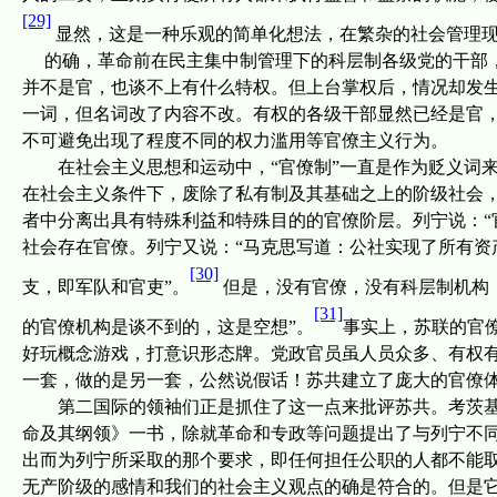
[29]
显然，这是一种乐观的简单化想法，在繁杂的社会管理
的确，革命前在民主集中制管理下的科层制各级党的干部
并不是官，也谈不上有什么特权。但上台掌权后，情况却发生
一词，但名词改了内容不改。有权的各级干部显然已经是官
不可避免出现了程度不同的权力滥用等官僚主义行为。
在社会主义思想和运动中，“官僚制”一直是作为贬义词
在社会主义条件下，废除了私有制及其基础之上的阶级社会
者中分离出具有特殊利益和特殊目的的官僚阶层。列宁说：“
社会存在官僚。列宁又说：“马克思写道：公社实现了所有资
[30]
支，即军队和官吏”。
但是，没有官僚，没有科层制
机构
[31]
的官僚机构是谈不到的，这是空想”。
事实上，苏联的官
好玩概念游戏，打意识形态牌。党
政官员
虽人员众多、有权
一套，做的是另一套，公然说假话！苏共建立了庞大的官僚
第二国际的领袖们正是抓住了这一点来批评苏共。考茨基
命及其纲领》一书，除就革命和专政等问题提出了与列宁不同
出而为列宁所采取的那个要求，即任何担任公职的人都不能
无产阶级的感情和我们的社会主义观点的确是符合的。但是它