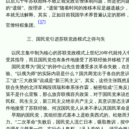
以后几十年苏联始终不敢正视党政官僚体制问题，而是把问
的“遗留”。按理讲，“遗留”随着时间的推移本应是越遗越少
本就无法解释。其实，正如目前我国学术界普遍认定的那样
[37]
官僚特权集团。
三、
国民党引进苏联党政模式之得与失
以民主集中制为核心的苏联党政模式上世纪
20
年代就传入
受其指导，而且国民党也有条件地接受了苏联经验并移植了
国民党尊为“国父”的孙中山先生曾遭受多次革命失败，在
验。“以俄为师”的实际内容是什么？国共两党出于各自的意
工”这“三大政策”说成是“新三民主义”。其实，这些主张既
联合失势的北洋军阀段琪瑞和奉系张作霖，秘密组成“三角反
策不是什么背叛，那么放弃联俄容共政策，对于国民党来说也
民权、民生主义，新三民主义绝非共产主义，其意识形态主
件地接受了苏联经验。何况国民党人从来不承认其国民革命
早期的国民党，其组织形式基本上是欧美西式的。松散而
力。“二次革命”失败后，国民党人流亡日本，吸取教训，按
总理名义督率一切，实行个人集权，“凡入党的人，须完全服