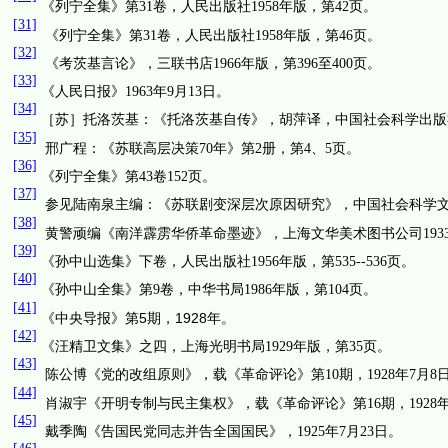
《列宁全集》第
31
卷，人民出版社
1958
年版，第
42
页。
[31]
《列宁全集》第
31
卷，人民出版社
1958
年版，第
46
页。
[32]
《考茨基言论》，三联书店
1966
年版，第
396
至
400
页。
[33]
《人民日报》
1963
年
9
月
13
日
。
[34]
［苏］托洛茨基：《托洛茨基自传》，胡萍译，中国社会科学出版
[35]
邢广程：《苏联高层决策
70
年》第
2
册，第
4
、
5
页。
[36]
《列宁全集》第
43
卷
152
页。
[37]
参见陆南泉主编：《苏联剧变深层次原因研究》，中国社会科学
[38]
黄警顽编《南洋霹雳华侨革命墨迹》，上海文华美术图书
公司
193
[39]
《孙中山选集》下卷，人民出版社
1956
年版，第
535--536
页。
[40]
《孙中山全集》第
9
卷，中华书局
1986
年版，第
104
页。
[41]
5
1928
《中央导报》第
期，
年。
[42]
《汪精卫文集》之四，上海光明书局
1929
年版，第
35
页。
[43]
陈
公博《党的改组原则》，载《革命评论》第
10
期，
1928
年
7
月
8
[44]
肖淑宇《开明专制与民主集权》，载《革命评论》第
16
期，
1928
[45]
戴季陶《告
国民党同志并告全国国民
》，
1925
年
7
月
23
日
。