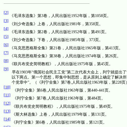
[2]
《毛泽东选集》第
3
卷，人民出版社
1952
年版，第
1058
页。
[3]
《刘少奇选集》上卷，人民出版社
1981
年，第
358
页。
[4]
《毛泽东选集》第
2
卷，人民出版社
1952
年版，第
491
页。
[5]
《刘少奇选集》下卷，人民出版社
1985
年版，
373
页。
[6]
《马克思恩格斯全集》第
21
卷，人民出版社
1965
年版，第
413
页。
[7]
《马克思恩格斯全集》第
38
卷，人民出版社
1974
年版，第
26
页。
[8]
《联共布党史简明教程》，人民出版社
1975
年版，第
45
页。
[9]
早在
1903
年
“
俄国社会民主工党
”
第二次代表大会上，列宁就提出了
以下两点。第一个思想，即集中制思想，是从原则上确定了解决所
个党章中
”
。（《列宁全集》第
7
卷
,
人民出版社
1963
年版，第
228
页
[10]
《列宁全集》第
6
卷
,
人民出版社
1963
年版，第
440-441
页。
[11]
《列宁全集》第
7
卷
,
人民出版社
1963
年版，第
484
页。
[12]
《联共布党史简明教程》，人民出版社
1975
年版，第
49
页。
[13]
《斯大林选集》上卷，人民出版社
1979
年版，第
131
页。
[14]
《列宁全集》第
6
卷，人民出版社
1985
年版，笫
121
页。