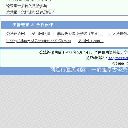
·
论亚里士多德的政治参与
·
梁慧星：怎样进行法律思维？
友情链接 & 合作伙伴
公法评论网
圣山网论坛
基督教经典图书馆（英文）
北大法律信
Liberty Library of Constitutional Classics
圣山网（.com）
公法评论网建于2000年5月26日。本网使用资料基
范亚峰信箱：
holymounta
© 2000
两足行遍天地路，一肩担尽古今愁