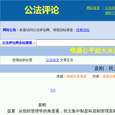
网站首页
|
公法评
资料下
网站公告：
欢迎访问公法评论网。浏览旧站请进：
经典旧站
公法评论网全站搜索：
惟愿公平如大水
您现在的位置 :
公法论文
文章正文
袁刚：民
来源：
感谢作者来稿
作者：
感谢作
[1]
袁刚
提要
从组织管理学的角度看，民主集中制是科层制管理原