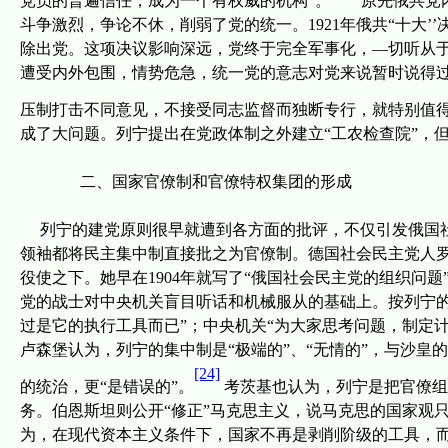
党员的普遍信任，成为一个有权威的
机构
”。
原先俄共党
斗争激烈，争论不休，削弱了党的统一。
1921
年俄共“十大
’’
除出党。这项决议影响深远，党终于完全军事
化，—切听从
遭受内外
包围，情势危急，
统一党的意志对党来说暂时说得
压制打击不同意见，不接受同志监督而独断专行，就特别值
成了大问题。列宁提出在党政体制之外建立“工农检查院”，
二、国家官僚制和官僚特权集团的形成
列宁的建党原则很早就遭到各方面的批评，不仅引发俄国
领袖都将民主集中制直接批之为官僚制。德国社会民主党人罗
役使之下。
她早在
1904
年就写了“俄国社会民主党的组织问题
党的战士对中央机关盲目听话和机械服从的基础上。按列宁
过是它的执行工具而已
”
；
中央机关“为大家思考问题，制定计
卢森堡认为，列宁的集中制是
“
极端的
”
、
“
无情的
”
，与沙皇的
[24]
的统治，更
“
是错误的
”
。
考茨基也认为，列宁是把官僚组
务。伯恩斯坦则公开“修正”马克思主义，说马克思的国家观
为，在现代资本主义条件下，国家不再是剥削阶级的工具，而