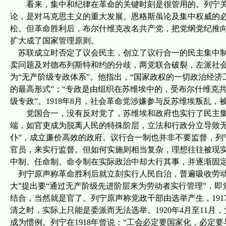
看来，集中和纪律在革命的关键时刻是很管用的。列宁
论，是对马克思主义的重大发展。恩格斯虽论及集中权威的必
松。但革命胜利后，布尔什维克改名共产党，把党纲党纪推
扩大成了国家管理原则
。
苏联成立时否定了议会民主，创立了议行合一的民主集中
卖问题及对德布列斯特和约的分歧，两党联合破裂，左派社
为“无产阶级专政体系”。他指出，“国家政权的一切政治经济
的最高形式”；“专政是由组织在苏维埃中的，受布尔什维克
级专政”。
1918
年
8
月，社会革命党涉嫌参与反苏维埃叛乱，
党国合一，没有反对党了，苏维埃和政府也实行了民主
端，如官吏成为脱离人民的特殊阶层，立法和行政分立导致无
仆”，成立廉价高效的政府。议行合一制也并非不要监督，列
官员，来实行监督。但如何实施则相当复杂，理想往往被现
中制、任命制、命令制在实际政治中却大行其事，并逐渐固
列宁原声称革命胜利后就立刻实行人民自治，普遍吸收劳
大”提出要“通过无产阶级先进阶层来为劳动者实行管理”，
结合，当然就是官了。列宁原声称党政干部由选举产生，
191
清之时，实际上只能是委派而无法选举。
1920
年
4
月至
11
月，
成为惯例。列宁在
1918
年曾说：“工会必定要国家化，必定要