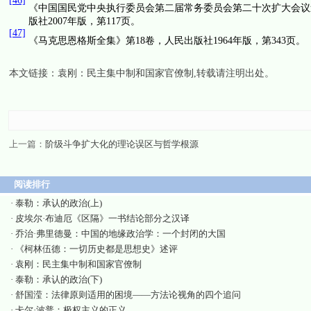
[46]
《中国国民党中央执行委员会第二届常务委员会第二十次扩大会议
版社
2007
年版，第
117
页。
[47]
《马克思恩格斯全集》第
18
卷，人民出版社
1964
年版，第
343
页。
本文链接：
袁刚：民主集中制和国家官僚制
,转载请注明出处。
上一篇：
阶级斗争扩大化的理论误区与哲学根源
阅读排行
·
泰勒：承认的政治(上)
·
皮埃尔·布迪厄《区隔》一书结论部分之汉译
·
乔治·弗里德曼：中国的地缘政治学：一个封闭的大国
·
《柯林伍德：一切历史都是思想史》述评
·
袁刚：民主集中制和国家官僚制
·
泰勒：承认的政治(下)
·
舒国滢：法律原则适用的困境——方法论视角的四个追问
·
卡尔·波普：极权主义的正义