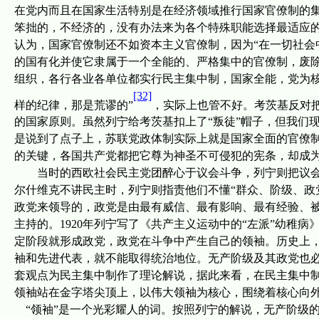
在党内而且在国家生活特别是在经济领域推行国家官僚制的集
笨拙的，不经济的，没有办法来为各个特殊职能选择最适应的
认为，国家官僚制还不如资本主义官僚制，因为“在一切社会
的国有化并使它隶属于一个全能的、严格集中的官僚制，废除
组织，各行各业各单位都实行民主集中制，国家全能，党为核
[32]
样的纪律，那是荒谬的”
，实际上也管不好。考茨基反对
的国家原则。虽然列宁给考茨基扣上了“叛徒”帽子，但我们
是说到了点子上，苏联党政体制实际上就是国家全面的官僚
的关键，各国共产党都把它尊为神圣不可侵犯的宪条，却成
当时的西欧社会民主党团醉心于议会斗争，列宁则把议
尔什维克不讲民主时，列宁则指责他们不懂“群众、阶级、政
政党来领导的，政党是由最有威信、最有影响、最有经验、
主持的。
1920
年
列宁写了
《共产主义运动中的
“
左派
”
幼稚病
定阶段就形成政党，政党在斗争中产生自己的领袖。历史上
袖和先进代表，就不能取得统治地位。无产阶级及其政党也
套观点
为民主集中制作了理论解说，据此来看，
在民主集中
领袖站在金字塔尖顶上，以伟大领袖为核心，围绕着核心向
“领袖”是一个光彩耀人的词。按照列宁的解说，无产阶级