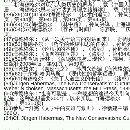
——析海德格尔对现代人类历史的思考》，载《中国人民
居——海德格尔思与诗对话的真理之路解读》，载《中国
(38)(39)(40)(41)(42)海德格尔：《技术的追问
页，第944页，第945页，第946页，第945页。
(43)(44)(45)海德格尔：《林中路》，孙周兴译，上海
(46)(54)(57)海德格尔：《存在与时间》，陈嘉映、王
页。
(47)海德格尔：《从一次关于语言的对话而来》，孙周
(48)(53)海德格尔：《哲学的终结和思的任务》，孙周
(49)海德格尔：《论根据的本质》，《路标》，孙周兴译
(50)海德格尔：《面向存在问题》，《路标》，第484
(51)(52)理查德·沃林：《海德格尔与后现代》，
出版社2003年版，第91页，第89页。
(55)海德格尔：《泰然任之》，孙周兴选编《海德格尔选
(56)(62)于尔根·哈贝马斯：《现代性的哲学话语》，
(58)(61)海德格尔：《关于人道主义的书信》，《路标》
(59)Jürgen Habermas, The New Conservatism: Cultural C
Weber Nicholsen, Massachusetts: the MIT Press, 19
(60)海德格尔：“也有可能是，一种思想的途径今天
能是，这种思想需要300年，以求实现。”(海德格尔
集》，第1310页)
(63)参见叶舒宪《文学中的灾难与救世》，徐新建主编
366页。
(64)Cf. Jürgen Habermas, The New Conservatism: Cultu