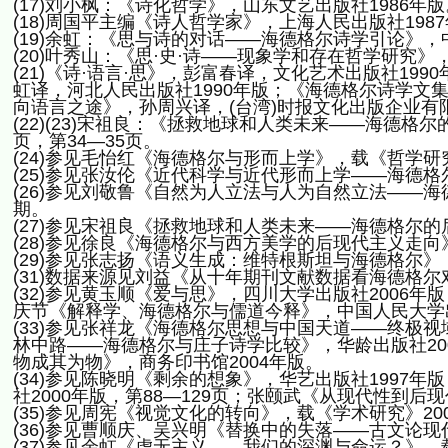
(17)刘小枫：《诗化哲学》，山东文艺出版社1986年版
(18)周国平主编《诗人哲学家》，上海人民出版社1987
(19)余虹：《思与诗的对话——海德格尔诗学引论》，中
(20)叶秀山：《思·史·诗——现象学和存在哲学研究》，
(21)《诗·语言·思》，彭富春译，文化艺术出版社1
虹译，河北人民出版社1990年版；《海德格尔诗学文
向语言之途》，孙周兴译，(台湾)时报文化出版企业有限
(22)(23)宋祖良：《拯救地球和人类未来——海德格
页，第34—35页。
(24)参见毛怡红《海德格尔与形而上学》，载《哲学研究
(25)参见张汝伦《近代科学与近代形而上学——海德格
(26)参见刘敬鲁《自然为人立法与人为自然立法——海
期。
(27)参见宋祖良《拯救地球和人类未来——海德格尔
(28)参见徐良《海德格尔与西方美学的后现代主义走向
(29)参见张志扬《语义生成：维特根斯坦与海德格尔》
(31)数据来源见刘益《从十年期刊文献数据看海德格尔
(32)参见黄玉顺《爱与思》，四川大学出版社2006
庆节《解释学、海德格尔与儒道今释》，中国人民大学出
(33)参见张祥龙《海德格尔思想与中国天道——终极视
林中路——海德格尔与庄子诗学比较》，华龄出版社20
物成其为物》，商务印书馆2004年版。
(34)参见陈晓明《剩余的想象》，华艺出版社1997年
社2000年版，第88—129页；张颐武《从现代性到后现
(35)参见周宪《视觉文化的转向》，载《学术研究》20
(36)参见曹顺庆、吴兴明《替换中的失落——古文论现
(37)参见余虹《虚无主义——我们的深渊与命运？》，