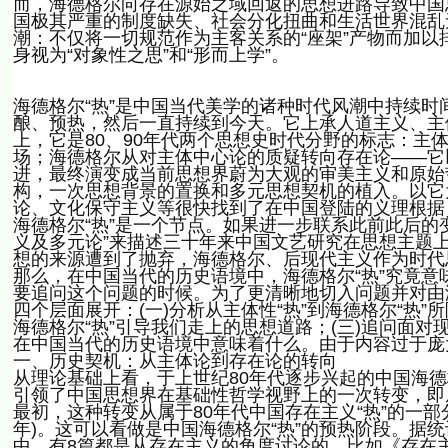
而，海德格尔向存在源始之域回返的思想进路导致中国
国极其严重的制度缺失、社会分化扭曲和生活世界混乱
潮：不仅将一切规范作为主客关系的“座架”产物而加
身视为“对象性之思”和“形而上学”。
海德格尔“热”是中国当代美学的诸种时代风潮中持续时
酿、预热，然后一直持续到今天。它上承人道主义、主
上，它是80、90年代两个思想史时代分野的标志：主
场；海德格尔从对主体中心论的质疑转向存在论——它
进，最终演变成当前思想界蔚为大观的审美主义和原始哲
构，一次思想背景的置换和多元思想契机的植入。以它
论、文化保守主义等很快找到了在中国登陆的义理根据
海德格尔“热”是一个节点。如果进一步联系此前此后的
义及多元论”来描述三十年来中国文艺研究在思想主题
想的来源遭到了抛弃，海德格尔、后现代主义作为时代
那么，在中国当代的历史语境中，海德格尔“热”究竟
要追问这个问题的时候。为了更清晰地切入问题并对由
四个层面展开：(一)分析从主体性“热”到海德格尔“热
海德格尔“热”引导我们走上的思想道路；(三)追问面对
在中国当代的历史语境中意味着什么。由于内容过于庞
一、历史契机：从主体论到存在论的转向
从理论基础上看，于上世纪80年代逐步兴起的中国海德
引领了中国思想界在基础性哲学视野上的一次转变，即
最初，这种转变从属于80年代中国存在主义“热”的一部分
年)。这可以看做是中国海德格尔“热”的预热阶段。据统计
中，有8篇都是从存在主义的角度讨论的，比如《存在主