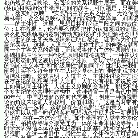
都仍然是在反映论、实践论的关系视野中展开。而在美学
(蔡仪)和实践论(李泽厚)之间的战斗。可问题是，只
上，落实到“反映”、“实践”的主客关系之中去，无论你
梅林等)，要么是反映或实践的“能动性”(李泽厚、刘
——的主体性。这里，思想目标和论证手段之间的错位
位：1.在微观上，论者要么试图把作为认知领域的逻辑基
要么把实践领域的逻辑(劳动实践论)扩张为理解社会世界
人与世界的主客关系逻辑来证明自然法，证明作为价值
高尔泰等)。这样，人道主义、主体性原则的伸张者就
同一个主客关系的逻辑，正统派将作为主体性原则价值
基础扭曲表述为一种“伦理原则和道德规范”，一种在认识
意识形态批判之凌厉的社会学还原，将现代约法基础(
的“唯心主义本性”和“阶级属性”就如同半个世纪以来我
阐释其实不仅符合建立在认识论基础上的“唯物史观”
简洁和清晰。这就表明，人道主义、主体性讨论在方法
在存在论的思想视野引入之前，人们没有根据来说反映
上如何认同主体性、人道主义原则的合理性，都找不到
个多世纪的公共理性建构中，这种错置一直是当代中国
80年代，中国思想解放的时代需要是：创建一种新视
论的角度来论证人的权利、价值和尊严。这是当时带有浓
识论)的唯一选择。这就是存在论视野出场的意义。虽
仍然可以从那个时代的各种思想动态中窥见这一新视野
之上的“存在—本体论”思潮。如李泽厚的“人类学本体论
本华、柏格森等译介接受连为一体的生命本体论等等。由于“存
时学术界深信本体论在思想逻辑上的基础性和优先性，
想视野。在这一视野中，感性生命、个体作为无可置疑的