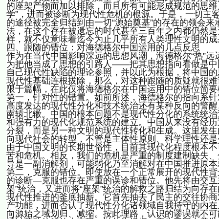
的座架产物而加以排除，而且所有可能形成规范的思维乃
学”，进而被诊断为现代性危机的根源。于是，一切主
的途径被完全归结到由一切“源始奠基”的存在的领会
法，在这个存在被遗忘的时代甚至三百年之内都仍然是无
样，就不仅意味着迄今为止几乎所有人类理性文明的成
四、跟随的错位：对海德格尔中国运用的几点反思
作为在当代中国影响深远的思想风潮，海德格尔“热”
为把他当成了思想的引路人——把其思想指向看做是中
自己现代性缺陷的理论参照，并以此为根据，将中国的
现代性基础连根拔除，那么，对这种跟随的质疑就很难
限于篇幅，在此仅将海德格尔在中国运用中的错位简要
第一，针对性的错置。如前所述，海德格尔的指向系针
高度发达的现代性分化和技术统治还有某种反向的警醒
南辕北辙。中国的根本问题不是现代性分化的系统统治
和强有力的现代化规范系统的建立。中国从来没有经历
分裂，而是另一种文明的现代性转化和生成。这里发生
向现代社会的转型，不管是主体性原则、科学理性还是
由于中国文明的长期世俗性，目前其现代化程度根本不
苦和危机。相反，我们的危机是严重的制度建制缺失、
导是一副消解剂，可能弱化乃至消解对在中国推进原本
第二，克服的错位。即使放在一个正常展开的现代性背
的诊断—克服也存在严重的误诊和错位。他先将由交互
架”统治，又进而将“座架”统治的解救之路归结为向存
现代性推进的釜底抽薪。它首先抽去了民主的交往协商
产功能，进而否认了现代性分化诸领域自我持守的内在
向源始之域划归、减缩。按此理路，认识的谬误就不可