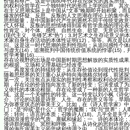
价值和尊严。这是中国80年代存在论探究的真实所指。
的权利论哲学在一个独特时代的形而上学的回声。其次
在主义思潮实际上是中国从“文革”晚期即开始积聚，而后
爆发的怀疑、反思、反叛的人文思潮在理论上的集中表
思想能量，是中国新时代产生的迥然不同于传统党政意
代人怀疑、反叛的思想情绪得到富有哲学质感的理论表
性肯定，对个体、感性、自然生命、欲望、无意识等生命
(现代主义、先锋艺术“热”)；3.对艺术之生存论意义的
术家自身生存活动的本体性证明(12)，等等。再次是
问。这是这一时代思潮的批判性指向：从追问感性个体的
与虚无(14)，追溯批判中国传统价值系统的悖谬(15
哲学考量(16)……
存在论视野的出场是中国新时期思想解放的实质性成果
的根据、立场和义理基础已经改变。
二、再度发生的持续转变：从生存价值论到现代性批判
随着思想界的关注重心从萨特向海德格尔转移，前述探
第一次，关注焦点从现实的批判性考察和权利论的思想建构
期，存在论的价值指向发生了新的转变：它演变成了为
义依托的本体论根据。存在论变成了一种新的人生哲学
域。这是一个关键性的转变。这一转变以刘小枫《诗化哲
介、讨论的话题是诗意、人生、存在的意义等等，早期
为弥赛亚状态的审美主义。比如，在《诗人哲学家》中
门；“是”抑或“是什么”：哲学的魔圈；“我”与“世界
亮：转向；语言的本质；召唤诗人(18)。几乎全是关
德国浪漫哲学的气质、禀赋和缘起；一、诗的本体论；
漫诗群的崛起、冥想和呼唤；五、从诗化的思到诗意的
厚的海氏审美主义的思绪和情调之中。《诗与思的对话