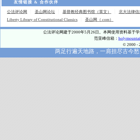
友情链接 & 合作伙伴
公法评论网
圣山网论坛
基督教经典图书馆（英文）
北大法律信
Liberty Library of Constitutional Classics
圣山网（.com）
公法评论网建于2000年5月26日。本网使用资料基
范亚峰信箱：
holymounta
© 2000
两足行遍天地路，一肩担尽古今愁