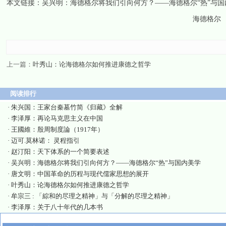
本文链接：
吴兴明：海德格尔将我们引向何方？——海德格尔“热”与国
海德格尔
上一篇：
叶秀山：论海德格尔如何推进康德之哲学
阅读排行
·
朱兴国：王家台秦墓竹简《归藏》全解
·
李泽厚：再论马克思主义在中国
·
王國維：殷周制度論（1917年）
·
迈可.莫林诺： 灵程指引
·
赵汀阳：天下体系的一个简要表述
·
吴兴明：海德格尔将我们引向何方？——海德格尔“热”与国内美学
·
唐文明：中国革命的历程与现代儒家思想的展开
·
叶秀山：论海德格尔如何推进康德之哲学
·
牟宗三 : 「綜和的尽理之精神」与「分解的尽理之精神」
·
李泽厚：关于八十年代的几本书