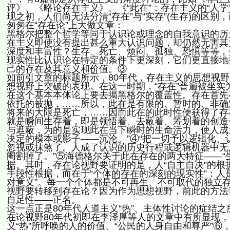
评》、《略论存在主义》、《“此在”：存在主义的“人
现之初，人们尚无法分清“存在”与“实存”(生存)的区别
匆匆在“存在论”上大做文章：
黑格尔把整个哲学等同于认识论或理念的自我意识的历
在主义即使没有提出甚么重大认识问题，却仍然无害其
深度和丰富性？生存、死亡、烦闷、孤独、恐惧等等，
现实性比认识论在特定的条件下更深刻，它们更直接地
己的存在及其意义和价值。③
如前引文章的标题所示，80年代，存在主义的思想视野
想视野上突破的表现。在这一时期，“存在”普遍被坐实为
在这个基本本体论上要去揭黑格尔的覆盖性。存在首先
依托的被抛，……所以，此在是有限的、暂时的、非确
将来的大限是死亡，……因而此在的此时性便获得了存
就是瞬间生存着，即是领悟着、去蔽着、筹划着的创造
与遮蔽，为的是实现此在当下瞬时的生命活力，使人成
决定的模本或影子——沉沦。”④“把一切予以逻辑化
忽视或抹煞了。人成了认识的历史行程或逻辑机器中无
阉割掉了。”⑤海德格尔关于此在存在的两大特征——“
据。其时，存在论视野要证明的是，人“自主自决”的根
手段性根据，而在于“个体的存在的深刻的现实性”：人是
对意义”。每一个个体都是不可再生、不可取代的独立
视野要转移到存在论？因为作为思想视野，前此的方法
自足性——正名。
这一点正是80年代人道主义“热”、主体性讨论的症结
在论视野80年代初即在李泽厚等人的文章中有所显现
义“热”所呼唤的人的价值、“公民的人身自由和尊严”⑥