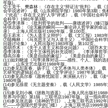
年版)。
②王克千、樊森林：《存在主义“辩证法”批判》，载《
会学说述评》，载《山东师院学报》1980年第3期；焦
《“此在”：存在主义的“人学”评述》，载《中国社会科
会科学》1981年第3期。
③⑤李泽厚：《批判哲学的批判——康德述评》(修订版)，
④张志扬：《论无蔽的瞬间——兼论诗人哲学家的命运》
录》，上海人民出版社1992年版，第100页。
⑥王若水：《为人道主义辩护》，载《文汇报》1983年
⑦陆梅林：《马克思主义与人道主义》，中国社会科学
问题讨论集》，人民出版社1983年版，第102页。
⑧胡乔木：《关于人道主义和异化问题》，《胡乔木文集
⑨李泽厚：《关于主体性的补充说明》，《李泽厚哲学美学
⑩高尔泰：《美是自由的象征》，《美是自由的象征》，人
(11)如刘晓波《与李泽厚对话——感性、个人、我的选
成》，山东文艺出版社1988年版。
(12)参见彭富春、扬子江《文艺本体与人类本体》，载
艺研究的逻辑起点》，载《文学评论》1987年第2期。
(13)参见高尔泰《愿将忧国泪，来演丽人行》，载《读
1980年版。
(14)参见徐星《无主题变奏》，载《人民文学》1985
期。
(15)参见刘小枫《拯救与逍遥》，上海人民出版社19
世界与中国》第1辑，三联书店1987年版。这一指向
(16)参见张志扬《渎神的节日》，上海三联书店199
忆——中国现代哲学的门槛》，上海三联书店1999年