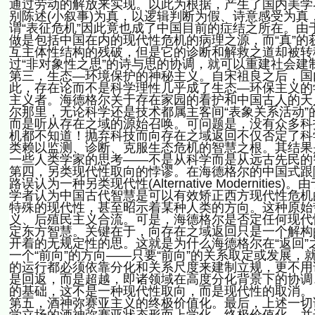
通过劳动的解放来实现。以此为根据，产生了国内美学
别陈述(小叙事)为真，以逻辑判断为假、诗意感受为
谓“表征危机”因此竟也成了中国目前的症结之所在。由于“
做是包括中国在内的现代性危机的病理之源，而“真”的
互主体性结构的残破，但是它的诊断和解救之道却被转
过“非对象性之思”的诗与思的协调，就可以重建社会建
第三，生态—环境保护的神秘主义。自宋祖良之后，国
此，存在论而不是科学理性几乎成了生态—环保主义的
主义者。海德格尔关于存在家园的看护和中国古人的天
尔那里，无论科学还是技术都属主客间“表象关系活动
而是听从存在之域的源始召唤。可问题是，没有众多科
机都不知道！抛弃科技而向存在之域返回不仅否定了科
类赖以监测、诊断、克服生态危机的智慧之根。其结果是
一些人类学家的思考——不是从科学而是从远古先民的智
第四，另类现代性取向的悖谬。在海德格尔的中国式跟
路误认为一种另类现代性(Alternative Modern
学者认为中国古代智慧是可以有效矫正西方现代性危机
特殊的现代性，甚至昭示着某种人类的方向。这种原始
义、后殖民主义合流。可是，海德格尔是否定任何现代
定东方智慧。关键在于，向存在之域返回只是一个解构
开着的无规定性的思。这就是为什么海德格尔在“返回”之
一个“前向”的方向——只要“前向”的关系取定或发展
的运行都必须依靠分化和关系尺度来建制立规，更不用
是回返，而是超越，即诸领域在高度分化背景下的协调
的基础，这不是一种现代性取向，而是现代性的取消。
第五，酒神弥赛亚主义的终极价值化。最后，上述一切