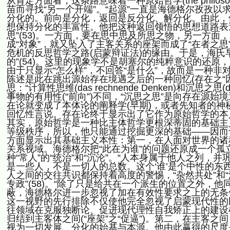
从肯定方面看，这条路意味着一种原始哲学(the philoso
苗而寻找“另一个开端”。“起源”一直是海德格尔孜孜以
分化的。前向是分化，返回是反分化、解分化。由此，
想保持分化的丰富性。他把这种返回领悟的思想道路表
思”(53)。一方面，要在思中思及所思之物，另一方面
成“对象”，就又坠入了主客关系的座架而成了“在者之
危机的反思哲学之路(启蒙辩证法)的缘由。于是，海氏
的”(54)。这里的现象学不是胡塞尔的纯粹意识的还
由于只显示“怎么样”，不回答“是什么”，故而是一种
陈述是此在跳出源始存在境遇之后的一种回忆(存在之“因
思：“计算性思维(das rechnende Denken)和沉思之思(da
事物的有用性(“前向”)不同，“沉思之思”是向存在源始境
在论就变成了本体论的阐释学(早期)，或者先知者的神
回忆性言说。存在论终于显示出了它作为原始哲学的本
其实，原始哲学是一种比主体哲学更根深蒂固的基础主
等级秩序，所以，他只能通过挖掘更深的基础——因而也
方面显示出其基础主义本性：第一，在人面对世界的诸
关系视域。海德格尔把“此在为谁”的问题还原成一个
种“常人”的“统治”和“沉沦”。“人本身属于他人之列，
是一些人，不是一切人的总数。这个‘谁’是个中性的东西：
人之间的交往共识都保持着高度的警惕，“杂然共处”和
专政”(58)。“除了只是给共在一个派生的位置之外
蔽，海德格尔进一步忽视了加在有效性要求之上的无条件
这一视野的先行排除不仅使他完全忽视了启蒙现代性的
往领域在克服独断论、促进现代理性自我矫正上的建设
归结到主客体之间(“座架”之“促逼”)。第二，在主客
视为一切发展、分化的始基与本源。他由此赢得的尺度