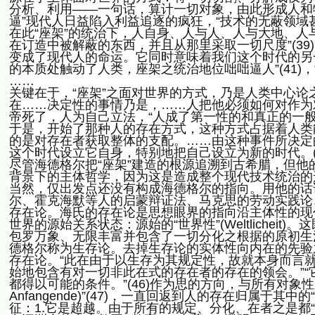
分析、利用——一句话，算计一切对象，由此形成人和物
逼”现代人日益陷入利益追逐的疯狂，“技术的无蔽领域甚
在此“座架”的统治下，人自身、人与人、人与大地、人
在订造中被解蔽的东西，并且从那里采取一切尺度”(39)
变成了现代人的命运。它同时意味着我们这个时代的另
的本质处触动了人类，座架之统治地位咄咄逼人”(41)，
……
关键在于，“座架”之面对世界的方式，乃是人类中心论
在……决定性的事情乃是，……人把他必须如何对作为对
帝死了，人为自己立法，“人成了第一性的和真正的一般主体
于是，开始了那种人的存在方式，这种方式占据着人类
的是对存在者获取整体的支配。……由这种事件所决定
这个时代设立它自身，特别地把自己设立为新的时代。(4
尽管海德格尔把“座架”建造的根源追溯到古希腊，但
背景下的主体哲学，因为这是造成整个现代技术统治的
当然，仅出发点还没有构成海德格尔的指向。用他的话
尔、霍克海默等人的启蒙辩证法、马克思的劳动实践论
存在论。海氏的存在论是思想眼界的指向沿主体性的现
世界的源始关系状态：源始的“世界性”(Weltliche
包罗万象、无限丰富并包含了一切分化之根据的原初生
德格尔称为生存论。去掉生存论的实体性向内在的先验之域反
存在论。“此在由于以生存为其规定性，故就本身而言就
始地包含有对一切非此在式的存在者的存在的领会。”“它是使一切
都得以可能的条件。”(46)作为思的方向，与所有对象
Anfangende)”(47)，一直回返到人的存在归属于其中的“
征：1.它是超越。由于所有的规定、分化、在者之是都