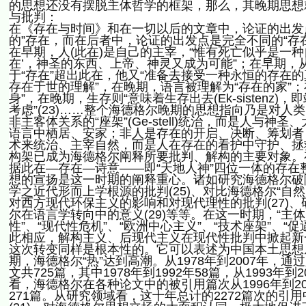
的思想还没有摆脱主体哲学的框架，那么，其晚期思想
与批判：
在《存在与时间》和在一切以后的文章中，论证的出发
的”存在，而在后者中，论证的出发点是完全不同的“存在
在早期，人(此在)是自己的主宰，“惟有死亡似乎是一种
在’，神圣的东西、上帝、神灵又成为可能”；在早期，
于“存在”超出此在，他又“准备去接受一种永恒的存在的真理”
存在于世的理解”，在晚期，语言被理解为“存在的家”
身”，在晚期，生存则“意味着生存出去(Ek-sisten
考虑”(23)……整个海德格尔晚期的思想指向乃是对
非主客体关系的“座架”(Ge-stell)统治，而是人与
语言中栖居、安家；非人是存在的开启、决断、筹划者
术来统治、主宰自然，而是人在存在的看护中守护、拯
构架已成为海德格尔阐释所要批判、解构的主要对象。
据此在—存在—诗意——即“天地人神”四位一体的存
想的宣扬是这一时期的阐释重心。诸如研究海德格尔破除
学之近代形而上学根源的批判(25)、对比海德格尔“自然
对西方现代环保主义的影响和对现代理性的批判(27)、
尔在语言学转向中的意义(29)等等。在这一时期，“主体
性”、“现代性危机”、“欧洲中心主义”、“技术座架”、
此相应，解构主义、后现代主义在现代性批判中掀起新
这次转变同样是根本性的。它可以表述为中国本土思想
期，海德格尔“热”达到高潮。从1978年到2007年
文共725篇，其中1978年到1992年58篇，从1993年到
看，海德格尔在各种论文中的被引用篇次从1996年到2
271篇。从研究领域看，这十年总计的2272篇次的引用中，