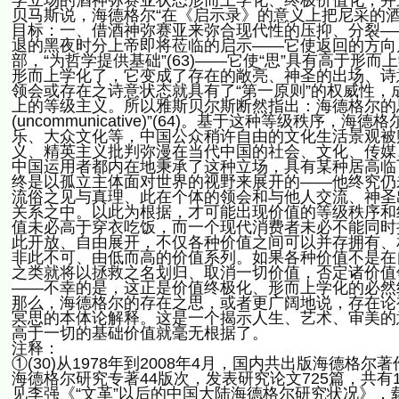
学立场的酒神弥赛亚状态形而上学化、终极价值化，并
贝马斯说，海德格尔“在《启示录》的意义上把尼采的酒神
目标：一、借酒神弥赛亚来弥合现代性的压抑、分裂—
退的黑夜时分上帝即将莅临的启示——它使返回的方向
部，“为哲学提供基础”(63)——它使“思”具有高于
形而上学化了，它变成了存在的敞亮、神圣的出场、诗
领会或存在之诗意状态就具有了“第一原则”的权威性
上的等级主义。所以雅斯贝尔斯断然指出：海德格尔的
(uncommunicative)”(64)。基于这种等级
乐、大众文化等，中国公众稍许自由的文化生活景观被
义、精英主义批判弥漫在当代中国的社会、文化、传媒
中国运用者都内在地秉承了这种立场，具有某种居高临
终是以孤立主体面对世界的视野来展开的——他终究仍
流俗之见与真理、此在个体的领会和与他人交流、神圣
关系之中。以此为根据，才可能出现价值的等级秩序和
值未必高于穿衣吃饭，而一个现代消费者未必不能同时
此开放、自由展开，不仅各种价值之间可以并存拥有、
非此不可、由低而高的价值系列。如果各种价值不是在
之类就将以拯救之名划归、取消一切价值，否定诸价值
——不幸的是，这正是价值终极化、形而上学化的必然
那么，海德格尔的存在之思，或者更广阔地说，存在论
冥思的本体论解释。这是一个揭示人生、艺术、审美的
高于一切的基础价值就毫无根据了。
注释：
①(30)从1978年到2008年4月，国内共出版海德格
海德格尔研究专著44版次，发表研究论文725篇，共有
见李强《“文革”以后的中国大陆海德格尔研究状况》，载