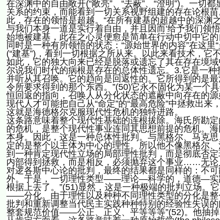
在深渊中的自由敞开(“敞亮”、“去蔽”、“澄明”)。一
关系的约束，而能看到一切关系视野组建的存在论根苗。这
此，存在的领悟是超越。“在所有建基的超越中的深渊之开启
与我们本身一道是实行着自由，并且因而‘给予我们领
始地被建基，此在之心灵便愈是简单在行动中切中它的自身
同时是一种有所领悟的状态：“源始世界的内容”在这里
(“建基”)，看到一切根据之所从来。以此来看技术，
如此，它的独大向来已经是脱落或遗忘了其在存在境域
尔说我们时代的病根是存在的总体性遗忘。3.它是一
并听从其召唤。它的趋向是回返性的。它所得到的是最
令所要求得到的那个东西。”(50)它永不固化为某一
恒回返的指向，召唤人从分化状态的遮蔽中向存在的源
现代人才可能把自己从“命定”的“最高危险”中拯救出
这就是海德格尔克服现代性危机的独特进路。
这条路意味着整个现代性基础的连根拔除。海氏所勘定
的危机，是整个现代性事业连同其思想前提的危机。海
本身。因此，这是一种总体性批判。与黑格尔、马克思
定的是整个以主体为中心的理性。所以他不像黑格尔、
到一种肯定现代性立场的局部理性批判，而是彻底否定
内部得到拯救，而是相反，必须抛弃这个事业……无论人们是
对逻各斯中心论的批判，最终的结果都是同样的：不可
外。于是，一切理性类型——理论—科学的，道德—实
根据上去了。”(51)显然，这是一种极端的批判立场
——分化。由于理性以及种种不同理性类型的分化是整
批判和重新调整当代民主实践种种特别的经验性失误的
整套规范价值——公正、正义、平等等等”(52)。他