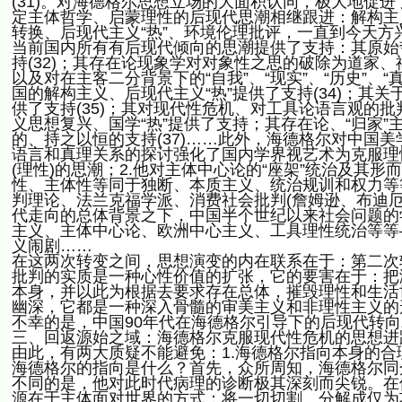
(31)。对海德格尔思想立场的大面积认同，极大地促
定主体哲学、启蒙理性的后现代思潮相继跟进：解构主义
转换、后现代主义“热”、环境伦理批评，一直到今天
当前国内所有有后现代倾向的思潮提供了支持：其原始
持(32)；其存在论现象学对对象性之思的破除为道家、
以及对在主客二分背景下的“自我”、“现实”、“历史”、“真
国的解构主义、后现代主义“热”提供了支持(34)；
供了支持(35)；其对现代性危机、对工具论语言观的批
义思想复兴、国学“热”提供了支持；其存在论、“归家
的、持之以恒的支持(37)……此外，海德格尔对中国
语言和真理关系的探讨强化了国内学界视艺术为克服理
(理性)的思潮；2.他对主体中心论的“座架”统治及其
性、主体性等同于独断、本质主义、统治规训和权力等
判理论、法兰克福学派、消费社会批判(詹姆逊、布迪
代走向的总体背景之下，中国半个世纪以来社会问题的
主义、主体中心论、欧洲中心主义、工具理性统治等等
义闹剧……
在这两次转变之间，思想演变的内在联系在于：第二次
批判的实质是一种心性价值的扩张，它的要害在于：把
本身，并以此为根据去要求存在总体，摧毁理性和生活
幽深，它都是一种深入骨髓的审美主义和非理性主义的
不幸的是，中国90年代在海德格尔引导下的后现代转
三、回返源始之域：海德格尔克服现代性危机的思想进
由此，有两大质疑不能避免：1.海德格尔指向本身的合
海德格尔的指向是什么？首先，众所周知，海德格尔同
不同的是，他对此时代病理的诊断极其深刻而尖锐。在
源在于主体面对世界的方式：将一切切割、分解成仅为