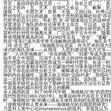
导言：返回诗的存在之思；一、人：存在之思；二、美
存在之歌吟；五、艺术：在现代之命运；六、解释：思
缪斯；九、中西艺术：世界、大地、之间(19)。叶秀
野对传统认识论的超越，但整个思想的落脚处却是“存在之
代哲学的启示(20)，书名“思·史·诗”就体现出它的
深度浸染了海氏的存在论审美主义信念。可以说，这是
为海德格尔是张扬、肯定现代性的，他突出研究的乃是
其时代针对性中抽离出来，广泛运用于古今中外。随着
界使用频率最高的词。到1992年左右，“存在”、“遮蔽”、“
而在”等等已成为美学界无须解释的通用词汇。海氏关
《诗·语言·思》、《海德格尔论尼采：作为艺术的强力
译式的海氏语体——从用语、入思到遣词造句方式等—
家”、“人诗意地栖居”、“存在的敞亮”、“归家”等成
知不觉之中深陷、沉溺于人生意义的诗性体验和追思，
现代性取代启蒙现代性而成为一种时代哲学。在这一时
浇自己块垒者都没有区分启蒙现代性与审美现代性之间
尔关于存在的诗性分析之中。阐释者在不知不觉中以转
神的内在超越性；远离人际之间的“边际约束”，而指向
这一次转变对中国美学的影响十分深刻。说到底，美学
中国美学研究从此告别了那种仅凭浅俗的方法论引证而
生存真相的揭示和生存意义的阐释。
令人困惑的是，到了90年代中期，海德格尔“热”的思
现代性批判(1993-2007年)。如果说80年代存在
时，海德格尔“热”的重心就从主体性原则的深度推进转
《拯救地球和人类未来——海德格尔的后期思想研究》
乃是对人类中心论(Humanismus)的批判。宋祖良认