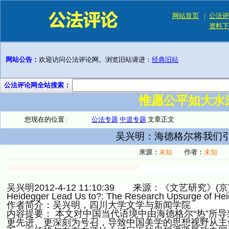
网站首页
|
公法评
资料下
网站公告：
欢迎访问公法评论网。浏览旧站请进：
经典旧站
公法评论网全站搜索：
惟愿公平如大水
您现在的位置 :
公法专题
中道专题
文章正文
吴兴明：海德格尔将我们引
来源：
未知
作者：
未知
吴兴明2012-4-12 11:10:39 来源：《文艺研究》(京)2
Heidegger Lead Us to?: The Research Upsurge of Heid
作者简介：吴兴明，四川大学文学与新闻学院
内容提要： 本文对中国当代语境中由海德格尔“热”所
更先进、更深刻为号召，导致中国美学的思想视野从主