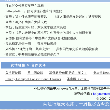
·
汪东兴交代田家英死亡真相
·
Jeffrey-Infinity :如何读懂讣告和悼词里的
·
高华：我为什么研究延安整风——《红太阳是怎样升起的：延安整风
·
高华：蒋介石为何在大陆失败
·
李劼；历史重演可能：东汉末年或清末民初
·
文贝：《历史转折中的邓小平》伤害最大的是中央文献研究室
·
安德鲁·拉利波特等：中国共产党执政合法性的挑战
·
反思稳定压倒一切——孙立平访谈录
·
刘小枫：“龙战于野，其血玄黄”——共和国战争史的政治哲学解读
·
黎安友：中共韧性威权还能维持多久？
友情链接 & 合作伙伴
公法评论网
圣山网论坛
基督教经典图书馆（英文）
北大法律信
Liberty Library of Constitutional Classics
圣山网（.com）
公法评论网建于2000年5月26日。本网使用资料基
范亚峰信箱：
holymounta
© 2000
两足行遍天地路，一肩担尽古今愁