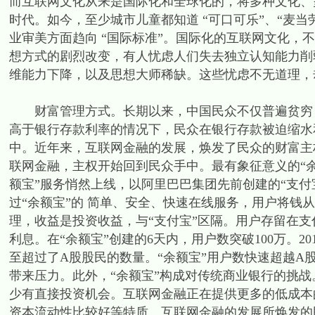
而互联网文化从来是国际化和全球化的，将多种文化、
时代。如今，至少城市儿童都知道 “可口可乐”、“麦当
业审美方面趋向 “国际标准”。国际化的互联网文化，
想方式的剧烈改变，有人忧虑人们失去独立认知能力削
维能力下降，以及思想大师稀缺。这些忧虑不无道理，
财富管理方式。长期以来，中国民众不仅普遍贫穷，
高于银行存款利率的情况下，民众在银行存款被迫缩水
中。近年来，互联网金融的发展，焕发了民众的财富主
联网金融，主权开始回到民众手中。最有象征意义的“余额
额宝”服务悄然上线，以阿里巴巴集团先前创建的“支
过“余额宝”的 简单、安全、快速在线服务，用户将钱
理，收益是投资收益，与“支付宝”区隔。用户存留在支
利息。在“余额宝”创建的6天内，用户数突破100万。20
至超过了A股股民的数量。“余额宝”用户数快速超越A
带来压力。此外，“余额宝”构成对传统商业银行的挑
少有直接投资机会。互联网金融正在提供更多的低成本
资本流动性比较好等特质。互联网金融的发展所焕发的