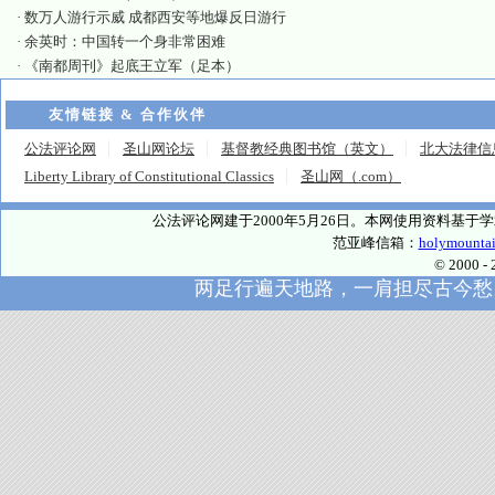
·
数万人游行示威 成都西安等地爆反日游行
·
余英时：中国转一个身非常困难
·
《南都周刊》起底王立军（足本）
友情链接 & 合作伙伴
公法评论网
圣山网论坛
基督教经典图书馆（英文）
北大法律信
Liberty Library of Constitutional Classics
圣山网（.com）
公法评论网建于2000年5月26日。本网使用资料基
范亚峰信箱：
holymounta
© 2000
两足行遍天地路，一肩担尽古今愁