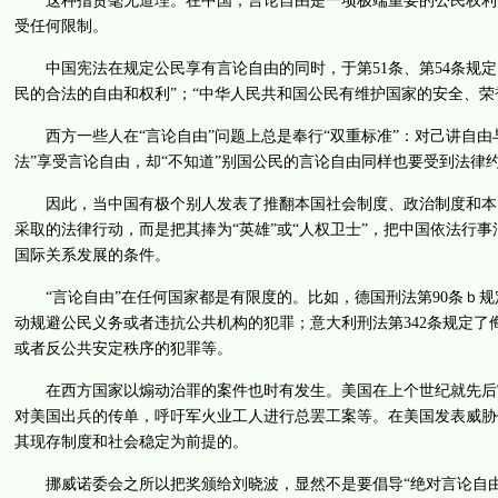
这种指责毫无道理。在中国，言论自由是一项极端重要的公民权利，
受任何限制。
中国宪法在规定公民享有言论自由的同时，于第51条、第54条规定
民的合法的自由和权利”；“中华人民共和国公民有维护国家的安全、荣
西方一些人在“言论自由”问题上总是奉行“双重标准”：对己讲自由与
法”享受言论自由，却“不知道”别国公民的言论自由同样也要受到法律
因此，当中国有极个别人发表了推翻本国社会制度、政治制度和本国
采取的法律行动，而是把其捧为“英雄”或“人权卫士”，把中国依法行事
国际关系发展的条件。
“言论自由”在任何国家都是有限度的。比如，德国刑法第90条ｂ规
动规避公民义务或者违抗公共机构的犯罪；意大利刑法第342条规定了
或者反公共安定秩序的犯罪等。
在西方国家以煽动治罪的案件也时有发生。美国在上个世纪就先后审
对美国出兵的传单，呼吁军火业工人进行总罢工案等。在美国发表威胁
其现存制度和社会稳定为前提的。
挪威诺委会之所以把奖颁给刘晓波，显然不是要倡导“绝对言论自由”