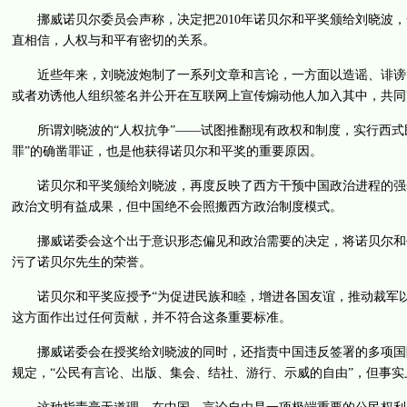
挪威诺贝尔委员会声称，决定把2010年诺贝尔和平奖颁给刘晓波，
直相信，人权与和平有密切的关系。
近些年来，刘晓波炮制了一系列文章和言论，一方面以造谣、诽谤等
或者劝诱他人组织签名并公开在互联网上宣传煽动他人加入其中，共同
所谓刘晓波的“人权抗争”——试图推翻现有政权和制度，实行西式
罪”的确凿罪证，也是他获得诺贝尔和平奖的重要原因。
诺贝尔和平奖颁给刘晓波，再度反映了西方干预中国政治进程的强烈
政治文明有益成果，但中国绝不会照搬西方政治制度模式。
挪威诺委会这个出于意识形态偏见和政治需要的决定，将诺贝尔和平
污了诺贝尔先生的荣誉。
诺贝尔和平奖应授予“为促进民族和睦，增进各国友谊，推动裁军以
这方面作出过任何贡献，并不符合这条重要标准。
挪威诺委会在授奖给刘晓波的同时，还指责中国违反签署的多项国际
规定，“公民有言论、出版、集会、结社、游行、示威的自由”，但事