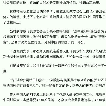
社会制度的言论，背后的目的还是要散播西方价值、推销西式民主。
这些带着明显政治目的的事情，挪威诺贝尔委员会以前也不是没做过。
势力的唆使、支持下，北京发生政治风波，随后西方国家对中国采取了政
了达赖头上。
当时的挪威诺贝尔协会会长毫不隐晦地说，“选中达赖喇嘛既是为了
权问题不是新因素，政治则起了作用”。诺贝尔委员会会长也宣称“表彰
赏”，是西方势力全面打压、分裂中国的总盘子的一部分。
有达赖的先例，那么今天挪威诺委会又把诺贝尔和平奖给了刘晓波这
动抵制中国现行法律，煽动颠覆国家政权。无论是分裂中国，还是颠覆
刘晓波获奖后，10月8日俄新社一篇评论尖锐指出：诺贝尔和平奖
度。
“古巴辩论”网站日前指出，“刘晓波与美国几十年来培养的所有‘不
权的国家进行颠覆活动”，“唯一能够肯定的是，这些人的获奖让诺贝尔
作为中国人的刘晓波上世纪八十年代曾大肆谩骂中国文化、鄙视中国人
中国那样大，当然需要300年殖民地，才会变成今天香港这样，300年