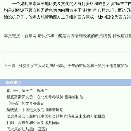
一个如此推崇殖民地历史及文化的人有何资格和诚意大谈“民主”“自
均是刘晓波不顾自相矛盾急切切向西方主子“献媚”的八拜九叩，而诺贝
治投机分子，他竭力想帮助西方主子维护西方霸权，让中国沦为西方的
本文链接：
新华网:诺贝尔和平奖是西方给刘晓波的政治犒赏
,转载请注
上一篇：
外交部发言人马朝旭8日表示,今年的诺贝尔和平奖完全违背该奖项
阅读排行
·
崔卫平：倪玉兰，倪玉兰
·
起底富豪郭文贵：在北京号称战神 领导都怕他
·
【特稿】郭文贵夺富记
·
吴晓波：中国进入政商博弈新周期
·
修远基金会：新时代中国社会结构的演变及未来的可能挑战
·
甘阳：古典学和中国学术共同体
·
周永康的红与黑(一至五)