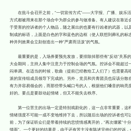
在批斗会召开之前，“一切宣传方式”——大字报、广播、娱乐活
方式都被用来在那个场合中为群众的参与做准备。有人建议在靠近
于受害的控诉者的个人物品，随之展出的也要有行凶者的武器，以
制成的标语，上面是白色的字和蓝色的边框（使人联想到葬礼的标
种并列效果会立刻创造出一种“严肃而活泼”的气氛。
最重要的是，入场券要预先发放，要排除掉那些有“反动”关系的
大会期间，主持人集中注意力于控制会场的气氛。控诉会不能超过
闷单调。在适当的时候，歌曲（提前已经教给工人们了）也需要高
派的宣传组成员领导下完成的。另外，党员和共青团员也应该分散
有力并容易领会的，而那些带头喊口号的人，根据他们嗓音的响亮
好的。要点是要鼓动起情绪，但又不能失去秩序。
第一位苦主的出场一定是特别戏剧化的，这一点非常重要，这样
情绪强度不可能一成不变地维持下去，所以随后出场的控诉者也可
前，为了保证听众们是带着持续的悲愤情感离开的，“再次绷紧”十
情面”。一个更好的结果是，由于还有苦主没有陈述完他们的控诉，