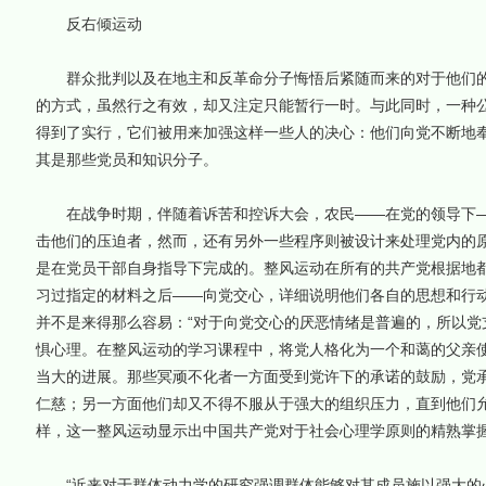
反右倾运动
群众批判以及在地主和反革命分子悔悟后紧随而来的对于他们的
的方式，虽然行之有效，却又注定只能暂行一时。与此同时，一种
得到了实行，它们被用来加强这样一些人的决心：他们向党不断地
其是那些党员和知识分子。
在战争时期，伴随着诉苦和控诉大会，农民——在党的领导下—
击他们的压迫者，然而，还有另外一些程序则被设计来处理党内的
是在党员干部自身指导下完成的。整风运动在所有的共产党根据地
习过指定的材料之后——向党交心，详细说明他们各自的思想和行
并不是来得那么容易：“对于向党交心的厌恶情绪是普遍的，所以党
惧心理。在整风运动的学习课程中，将党人格化为一个和蔼的父亲
当大的进展。那些冥顽不化者一方面受到党许下的承诺的鼓励，党
仁慈；另一方面他们却又不得不服从于强大的组织压力，直到他们允
样，这一整风运动显示出中国共产党对于社会心理学原则的精熟掌
“近来对于群体动力学的研究强调群体能够对其成员施以强大的心