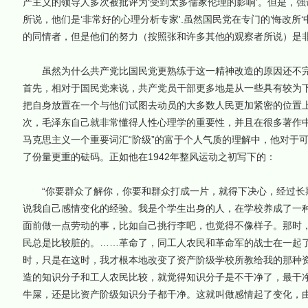
产主义的领导人多次被批评为‘受到太多儒家伦理的影响’。但是，
所说，他们是‘非常好的心理分析专家'.虽然国民党在专门的’悔改所
的同情者，但是他们的努力（按照张和许多其他的观察者所说）是非
虽然为什么共产党比国民党更熟练于这一精神改造的原因还不完
首先，相对于国民党来说，共产党员干部更多地是从一些具有较为
把自身放置在一个与他们试图去动员的大多数人民更加紧密的位置
次，毛泽东自己就非常懂得人性心理学的重要性，并且在很多著作
马克思主义一个重要词汇“阶级”的富于个人气质的理解中，他对于
了份量更重的砝码。正如他在1942年整风运动之初写下的：
“你要群众了解你，你要和群众打成一片，就得下决心，经过长
说我自己感情变化的经验。我是个学生出身的人，在学校养成了一
面前做一点劳动的事，比如自己挑行李吧，也觉得不像样子。那时
民总是比较脏的。……革命了，同工人农民和革命军的战士在一起
时，只是在这时，我才根本地改变了资产阶级学校所教给我的那种
造的知识分子和工人农民比较，就觉得知识分子是不干净了，最干
牛屎，还是比资产阶级知识分子都干净。这就叫做感情起了变化，由