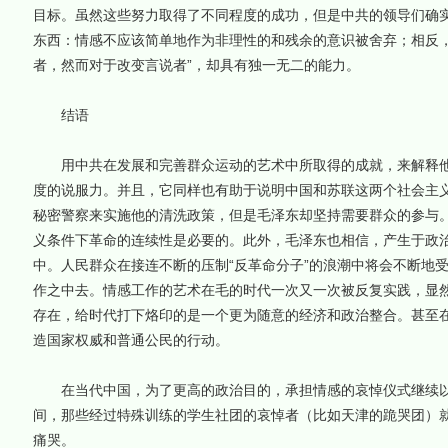
目标。虽然这些努力取得了不同程度的成功，但是中共的领导们确
东西：情感不应该简单地作为非理性的和残余的意识被舍弃；相反，
者，然而对于改变言说者”，却具有独一无二的能力。
结语
用中共在发展和完善群众运动的艺术中所取得的成就，来解释他
度的说服力。并且，它同样也有助于说明中国和苏联这两个社会主
秘密警察来实施他的清洗政策，但是毛泽东却坚持需要群众的参与
义条件下革命的连续性是必要的。此外，毛泽东也相信，产生于政
中。人民群众在接连不断的压制“反革命分子”的浪潮中将会不断地
作之中去。情感工作的艺术在毛的时代一次又一次被反复实践，显然
存在，给时代打下烙印的是一个更为随意的经济和政治整合。甚至
造国家权威和普通公民的行动。
在当代中国，为了更高的政治目的，承担情感的哀悼仪式继续以新
间，那些经过特殊训练的学生社团的哀悼者（比如天津的跪哭团）
痛哭。