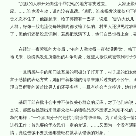
“沉默的人群开始向这个罪犯站的地方靠拢过去。……大家正聚
应。……谁也没有动，谁也没有说话。‘说吧，谁来揭发这家伙犯下
贵才忍不住了，他蹦起来，给了郭德有一巴掌，说道，‘告诉大伙儿
人群，好像一股电流使每块肌肉都收缩了似的。村里人还没见过农
了，但他们还是没意识到，若想把戏演下去，他们自己也得上台，要
在经过一夜紧张的大会后，“有的人激动得一夜都没睡觉”。韩丁报
地飞来，纷纷揭发党所选出的斗争对象，这些人很快就被带到村子
一旦情感斗争的闸门被基层的积极分子打开了，村子里的妇女经
富于感情的表达方式，她们带着极端的情绪来痛斥过去的不公平。正
现自己所受的苦难比男人们还要多些，一旦有机会当众控诉，她们也
基层干部在批斗会中并不仅仅关心群众的反应，对于他们来说，
是说，那些被挑选出来做群众批斗的牺牲品既不应该是冥顽不化的
释的那样，“一个顽固分子的违抗可能会导致僵局。为了避免这一情
进行工作：首先要给予农民们一定的允诺。……又因为一个没有遇
情，党也告诫不要挑选那些轻易就承认错误的对象。”