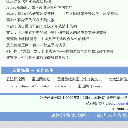
·
汪东兴交代田家英死亡真相
·
Jeffrey-Infinity :如何读懂讣告和悼词里的
·
高华：我为什么研究延安整风——《红太阳是怎样升起的：延安整风
·
高华：蒋介石为何在大陆失败
·
李劼；历史重演可能：东汉末年或清末民初
·
文贝：《历史转折中的邓小平》伤害最大的是中央文献研究室
·
安德鲁·拉利波特等：中国共产党执政合法性的挑战
·
反思稳定压倒一切——孙立平访谈录
·
刘小枫：“龙战于野，其血玄黄”——共和国战争史的政治哲学解读
·
黎安友：中共韧性威权还能维持多久？
友情链接 & 合作伙伴
公法评论网
圣山网论坛
基督教经典图书馆（英文）
北大法律信
Liberty Library of Constitutional Classics
圣山网（.com）
公法评论网建于2000年5月26日。本网使用资料基
范亚峰信箱：
holymounta
© 2000
两足行遍天地路，一肩担尽古今愁