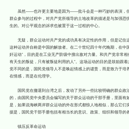
虽然——也许更主要地是因为——批斗会是一种巧妙的表演，但
群众参与的过程中，对共产党所领导的土地改革的描述是与加强恐
生的。对公平观念的诉求也被置于这一过程的中心。
无疑，群众运动对共产党的成功具有决定性的作用，但是记住这
这种运动并自称是中国的解放者。在二十世纪四十年代晚期，在中国
奸运动”，目的是在工业无产阶级中搜出敌对力量。和共产党非常相
有天生的叛徒，只有被叛徒利用的人”。这场运动的目的是鼓励跟着
党不同的是，国民党领导人不是唤起情感上的谴责，而是致力于培养“
在情感，而是在伦理学。
国民党在撤退到台湾之后，发动了另外一些比较明确的群众政治运
的，由国民党中央委员会编写的关于群众运动的干部手册，里面有如
是，如果说海峡两岸群众运动的外在形式都惊人地相似，那么它们
据是，国民党干部手册包括有相当长的意识、政策、组织和领导的
镇压反革命运动