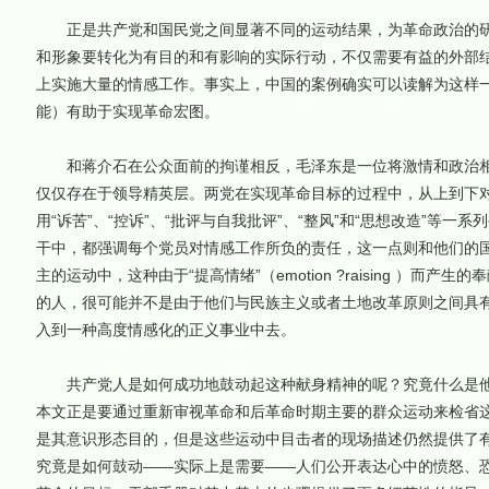
正是共产党和国民党之间显著不同的运动结果，为革命政治的研
和形象要转化为有目的和有影响的实际行动，不仅需要有益的外部
上实施大量的情感工作。事实上，中国的案例确实可以读解为这样
能）有助于实现革命宏图。
和蒋介石在公众面前的拘谨相反，毛泽东是一位将激情和政治相
仅仅存在于领导精英层。两党在实现革命目标的过程中，从上到下对
用“诉苦”、“控诉”、“批评与自我批评”、“整风”和“思想改造”等
干中，都强调每个党员对情感工作所负的责任，这一点则和他们的
主的运动中，这种由于“提高情绪”（emotion ?raising ）
的人，很可能并不是由于他们与民族主义或者土地改革原则之间具
入到一种高度情感化的正义事业中去。
共产党人是如何成功地鼓动起这种献身精神的呢？究竟什么是他
本文正是要通过重新审视革命和后革命时期主要的群众运动来检省
是其意识形态目的，但是这些运动中目击者的现场描述仍然提供了
究竟是如何鼓动——实际上是需要——人们公开表达心中的愤怒、