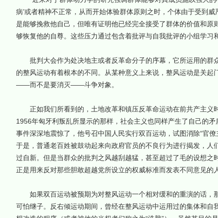
病’或者精神不正常，从而开始体验群体原则之时，个体由于受到威严
是能够挽救他自己，但唯有证明他已经完全接受了群体的价值和原
够恢复他的自尊。这些压力通过包含着批评与自我批评的小组学习和
批判大会作为处决地主或者反革命分子的序幕，它所运用的群众
的整风运动有着根本的不同。从某种意义上来说，整风运动是关起
——而不是要消灭——斗争对象。
正如我们所看到的，土地改革和镇压反革命运动在前共产主义时
1956年匈牙利叛乱所显示的那样，社会主义也同样产生了自己的
事件深深地震惊了，他号召中国人民实行双百运动，试图消除“官僚
于是，普通老百姓被鼓动起来向政府官员的不良行为进行揭发，人
过自新。但是当群众的批判之风越刮越猛，甚至超过了毛的设想之
正是用来反对那些胆敢超越党所设立的权威标准而发表不同意见的
如果双百运动被预期为对整风运动一个相对缓和的重演的话，那么
可怕继子。反右倾运动期间，曾经在整风运动中运用过的集体和自