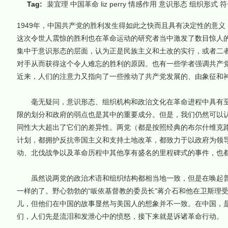
Tag:
裴宜理
中国革命
liz perry
情感作用
意识形态
组织形式
符
1949年，中国共产党的胜利发生得如此之快而且具有决定性的意
这次令世人震惊的胜利也在革命运动的研究者当中激发了数目惊人
集中于意识形态的层面，认为正是民族主义和土改的实行，或者二
对手从而获得这个令人难忘的胜利的原因。也有一些学者强调共产
近来，人们的注意力又指向了一些推动了共产党发展的、由象征和
毫无疑问，意识形态、组织机构和政治文化在革命进程中具有至
限的划分和政府的弱点也是其中的重要成分。但是，我们仍然可以
同性大大超出了它们的差异性。两党（都是按照经典的布尔什维克
计划，都拥护反抗帝国主义和支持土地改革，都致力于以政府为领
动、北伐战争以及革命历程中其他享有盛名的里程碑式的事件，也
虽然说两党的政治术语和组织结构都相当地一致，但是在唤起普
一样的了。野心勃勃的“皈依基督教的委员长”蒋介石和他在卫斯理
儿，但他们在中国的故事显然与美国人的想象并不一致。在中国，
们，人们先是流泪和发泄心中的愤怒，接下来就是诉诸革命行动。