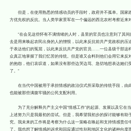
但是，在使用熟悉的情感动员的手段时，政府并不孤单。国家政
方优先权的反抗。当人类学家景军在一个偏远的西北农村考察近来
“在会见这些怀有不满情绪的人时，县里的官员也注意到了其间的
去是用来唤起农民出身的人的憎恨，以此来反抗前共产党政权的压
于表达他们的冤屈，以此来反抗共产党的官员……一位县级干部这样
众真正地掌握了我们忆苦的传统。但是谁又会料到他们会用它来反对
的抱怨，他们哀叹道，如果没有那些边哭边骂、急切地想表达她们
了。“
在当代中国被用于承担情感的政治仪式所采取的传统手段，由此
也能被那些满腹牢骚的公民支配利用。
为了充分解释共产主义中国“情感工作”的起源、发展以及它在当
上述努力只是我最初的尝试。但是，我希望我初步的探讨能够有助
究。我未来的工作将是考察为什么这一策略在唤起和支持情感责任
了。我也想了解情感的诉求和回应通过性别和地区文化的诸种向度