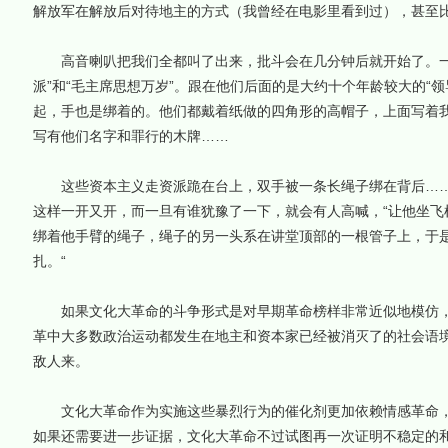
解放军在解放后对待地主的方式（我曾经在电影里看到过），甚至
高音喇叭把我们全都叫了出来，批斗会在几分钟后就开始了。一
派”和“毛主席思想万岁”。跟在他们后面的是大约十个年龄较大的“
起，手也是绑着的。他们都戴着纸做的四角形的高帽子，上面写着
写有他们名字和罪行的木牌……
这些资本主义走资派跪在台上，双手被一条长绳子绑在背后……
这样一开又开，而一旦有谁犹豫了一下，就会有人高喊，“让他坐飞
绑着他手臂的绳子，绳子的另一头系在讲堂顶部的一根管子上，于
扎。“
如果文化大革命的斗争形式是对早期革命榜样非常近似地模仿，
革中大多数政治运动都发生在地主和资本家已经被消灭了的社会语
敌人来。
文化大革命作为实施这些暴烈行为的催化剂更加依赖情感革命，
如果还需要进一步证据，文化大革命不过试图再一次证明不稳定的