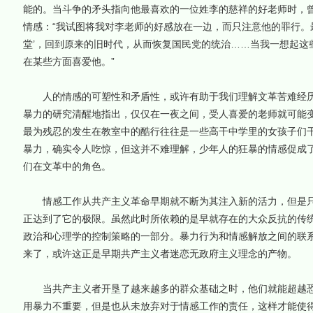
能的。当斗争的矛头指向他最喜欢的一位姓李的慈祥的好老师时，
情感：“我试图将我对李老师的好感放在一边，而只注意他的罪行。
堂’，回到原来的旧时代，从而恢复国民党的统治……当我一想起这
在某些方面喜爱他。”
人的情感的可塑性和矛盾性，或许有助于我们理解文革苦难经历
暴力的研究清醒地指出，仅仅在一夜之间，受人喜爱的老师就可能
最为残忍的发生在教室中的酷行往往是一些高干中学里的女孩子们
暴力，确实令人吃惊，但这并不难理解，少年人的狂暴的情感促成
们在文革中的角色。
情感工作从共产主义革命早期就不断为其注入新的活力，但是只
正达到了它的极限。虽然此时所依赖的是早就存在的大众反抗的传
政治和心理学的控制策略的一部分。暴力行为和情感解放之间的联
来了，或许这正是早期共产主义者迷恋无政府主义理念的产物。
当共产主义者开垦了越来越多的群众基础之时，他们就能超越恐
用暴力不重要，但是也从未放弃对于情感工作的责任，这样才能使