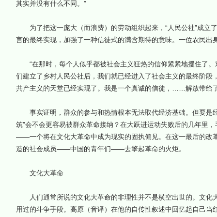
其实并没有什么不同。”
为了把这一庞大（而浪费）的劳动组织起来，“人民公社”成立了
言的最终实现，加强了一种信徒式的满含期待的意味。一位农民出
“在那时，每个人似乎都被社会主义狂热的信仰紧紧地攫住了。
们建立了乡村人民公社后，我们就已经进入了社会主义的最终阶段
共产主义的天堂已经实现了。我是一个真诚的信徒，……解放带给了
事实证明，群众的参与和热情根本无法取代经济基础。但要是经
筑”会不会更容易被群众革命接纳？在大跃进运动失败后的几年里，
——一个将在文化大革命中成为现实的固执偏见。在这一最后的改
造的社会成员——中国的青年们——去擎起革命的火炬。
文化大革命
人们通常所说的文化大革命的非理性并不是横空出世的。文化大
用过的斗争手段。高原（音译）在他的自传性叙述中回忆起自己当红