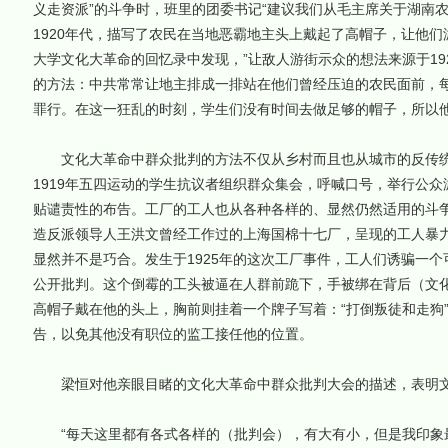
义走资派”的斗争时，班里的团委书记“建议我们从毛主席关于湖南
1920年代，描写了农民在当地恶霸地主头上戴起了高帽子，让他
大学文化大革命的回忆录中发现，”让敌人游街示众的想法来源于19
的方法：中共常常让地主排成一排站在他们曾经压迫的农民面前，
罪行。在这一狂乱的时刻，学生们没有时间去做足够的帽子，所以他
文化大革命中群众批判的方法不仅从乡村而且也从城市的反传统
1919年五四运动的学生抗议者组织群众集会，呼喊口号，举行公
贴谴责性的布告。工厂的工人也从各种各样的、显然仍然适用的斗
造反派领导人王洪文曾经工作过的上海国棉十七厂，呈现的工人暴
显然并不是巧合。发生于1925年的这次工厂事件，工人们诱骗一
公开批判。这个倒霉的工头被逼在人群前跪下，手被绑在背后（文化
高帽子戴在他的头上，胸前则挂着一个牌子写着：“打倒叛徒和走狗
告，以免其他没有职位的监工接任他的位置。
梁恒对他亲眼目睹的文化大革命中群众批判大会的描述，表明文
“每天这里都有各式各样的（批判会），有大有小，但是我印象最