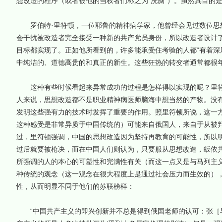
想改造的程序（或者被他的当权者们称之为“洗脑”）。虽然其目的
罗伯特·里符顿，一位耶鲁的精神病学家，他曾经会见过数位思想
会干扰被改造者完全接受一种新的共产党员身份，所以改造者设计了
目标都实现了。正如他所看到的，许多能承受住考验的人都“有着深
中纯洁的、道德高贵的和真正的新生。这些狂热的转变者通常都很年
这种有些时候看起来异常成功的过程是怎样得以实现的呢？里符
人来说，思想改造都不是职业精神病医师脑海中想当然的产物。没
发明这些强有力的技术时发挥了重要的作用。照里符顿所说，这一
这种感受是非常异质于中国传统的）可能来自俄国人，来自于从被
过，里符顿强调，中国的思想改造因为坚持再教育的可能性，所以
过后就要被枪决，而在中国人们则认为，只要服从思想改造，皈依
所强调的人的本心的可塑性和完满性有关（而这一点又是与马列主
种传统的观念（这一观念在很大程度上是通过社会压力而生效的）
性，从而明显不同于他们的苏联榜样：
“中国共产主义的即兴创新并不总是得到俄国老师的认可：张［