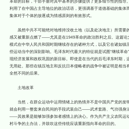
革命的目标，干部手册对其中基本的步骤提供了更多细节性的指导
利用了在中国占主导地位的政治话语，更强调基于道德基础的集体
集体对于个体的放逐成为情感原则的有效形式。
虽然中共不可能绝对地维持没收土地（以及处决地主）所需要的
感又被重新点燃了——尤其是在1949革命的政治胜利之后。这篇
模式在中华人民共和国时期继续存在的诸种方式，以及它在诸如镇
些运动当中的深刻影响。毛泽东时代最大的特征就是试图“继续革命”
现经济发展和政权巩固的新目标。即使是在当代的后毛泽东时期，
无用处。那些在镇压地主和反抗日本侵略者的战争中被证明是相当
全然不同的后果。
土地改革
当然，在群众运动中运用情绪上的热情并不是中国共产党的发明
就会利用一整套来自民间的手段武装自己——武术套路、气功强身
——其效果是能够加强参加者感情上的决心。作为共产主义农民运
村斗争的土办法，并鼓吹这些传统应该重新指向革命的目的。