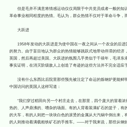
但是毛并不满意将情感运动仅仅局限于中共党员或者一般的知识
革命事业相同程度的热情。毛认为，群众热情不仅对于革命斗争，
大跃进
1958年发动的大跃进是为使中国在一夜之间从一个农业的后进
的努力。由于盲目地认为群众的热情能够跳跃式地带动停滞的经济
英国，然后再超过美国。大跃进的氛围几乎类似于千禧年，毛泽东
事实证明，在消灭阶级敌人上创造了奇迹的这些方法并不完全适应
没有什么东西比后院里那些预先被注定了命运的炼钢炉更能鲜明地
中国访问的英国人这样写道：
“我们穿过稻田向另一个村庄走去，在那里，四个庞大的冒着浓
热的、人声鼎沸的、嘈杂的场面。有的人背着装满矿石的篮子，有
的大车，有的人则把一块块白色的滚烫的金属从大汽锅中倒出来，
的人则推动着满载粗铁矿石的手推车。——对于我来说，那些从钢