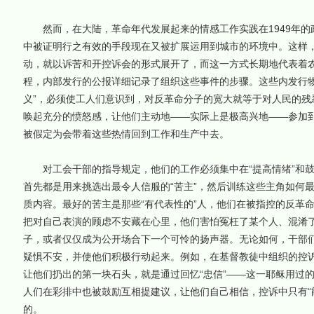
然而，在大陆，革命年代发展起来的情感工作实践在1949年的
中被证明行之有效的手段现在又被扩展运用到城市的环境中。这样
动，就以诉苦和开控诉会的形式展开了，而这一方式长期地代表着
程，内部发行的公报详细记录了组织这些事件的步骤。这些内发行物
义”，必须使工人们意识到，对反革命分子的宽大就等于对人民的残
唤起充分的愤怒感，让他们主动地——实际上是极高兴地——参加到
被假定为会带着这些热情回到工作和生产中去。
对工会干部的指导规定，他们的工作必须集中在“提高情绪”和鼓励
首先都是用来挑选出最令人信服的“苦主”，然后训练这些主角如何
质内容。最好的苦主是那些“有代表性的”人，他们在被指控的反革
把对自己表演的顾虑不安藏在心里，他们害怕冤枉了某个人、混淆
子，或者仅仅成为公开场合下一个可怜的扬声器。无论如何，干部
疑惧不安，并使他们积极行动起来。例如，在基督教徒中组织的控
让他们扔出的第一块石头，就是通过回忆“忠信”——这一耶稣用过
人们在彩排中也被鼓励互相提建议，让他们自己相信，控诉中只有“能
的。