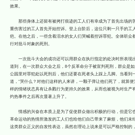
效果。
那些身体上还留有被拷打痕迹的工人们有幸成为了首先出场的苦
重伤害过的工人首先开始控诉。登上台阶后，这位只剩一只手的工
疤。在他之后，一些含着泪水的女人们哭喊着控诉罪犯。全体听众
行对批斗对象的死刑。
一次批斗大会的成功还可以用群众在执行指定的处决时所表现出
道到，在一次群众大会之后，8个反革命分子被宣判死刑，群众是
公园里对罪犯处以死刑后，他们还要在死者头上踩上几脚。当看到
道，“哭什么？对他们这样的人来讲，一颗子弹让他们死了，就算便
样的情绪状态具有让杀戮行为更持久的效果，从而也被视为对生产
灼热事件之后再次显著上升了。
情感的兴奋在本质上是为了促使群众做出积极的行动，但是它也
革命运动的热情所激发的工人们也给他们自己带来了麻烦，他们未
这类群众正义的自发性表达，虽然在理论上说来是可以严格控制的