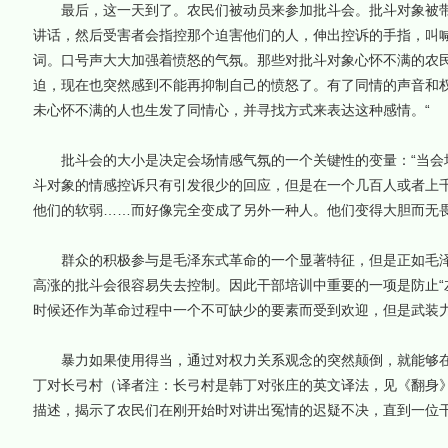
最后，这一天到了。农民们被动员来参加批斗会。批斗对象被带
讲话，然后受害者会指控那个迫害他们的人，伸出控诉的手指，叫
词。口号声大大加强着愤怒的气氛。那些对批斗对象心怀不满的农
迫，现在也突然感到不能再抑制自己的愤怒了。有了同情的声音和
未心怀不满的人也生发了同情心，并寻找方式来表达这种感情。“
批斗会的大小是决定会场情感气氛的一个关键性的变量：“当会
斗对象的情感控诉只有引发很少的回应，但是在一个几百人或者上
他们的软弱……而好像完全变成了另外一种人。他们变得大胆而无畏
群众的积极参与是毛泽东式革命的一个显著特征，但是正如毛泽
高涨的批斗会很容易失去控制。因此干部培训中重要的一项是防止“
时候还作为革命过程中一个不可缺少的要素而受到欢迎，但是武装
暴力如果使用得当，通过对权力关系观念的突然颠倒，就能够在
丁对长弓村（译者注：长弓村是韩丁对张庄的英文译法，见《翻身》
描述，揭示了农民们在刚开始时对讲出冤情的迟疑不决，直到一位