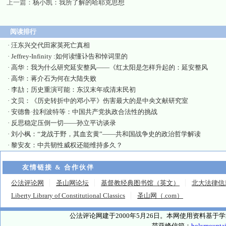
上一篇：
杨小凯：我所了解的哈耶克思想
阅读排行
·
汪东兴交代田家英死亡真相
·
Jeffrey-Infinity :如何读懂讣告和悼词里的
·
高华：我为什么研究延安整风——《红太阳是怎样升起的：延安整风
·
高华：蒋介石为何在大陆失败
·
李劼；历史重演可能：东汉末年或清末民初
·
文贝：《历史转折中的邓小平》伤害最大的是中央文献研究室
·
安德鲁·拉利波特等：中国共产党执政合法性的挑战
·
反思稳定压倒一切——孙立平访谈录
·
刘小枫：“龙战于野，其血玄黄”——共和国战争史的政治哲学解读
·
黎安友：中共韧性威权还能维持多久？
友情链接 & 合作伙伴
公法评论网
圣山网论坛
基督教经典图书馆（英文）
北大法律信
Liberty Library of Constitutional Classics
圣山网（.com）
公法评论网建于2000年5月26日。本网使用资料基
范亚峰信箱：
holymounta