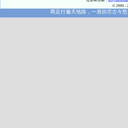
© 2000
两足行遍天地路，一肩担尽古今愁