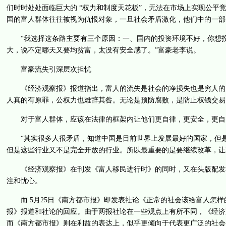
们时时处处面临巨大的 “权力和制度天花板”，无法在市场上实现公平竞
国的富人群体往往被视为仇恨对象，一旦社会矛盾激化，他们中的一部
“我选择这条路主要有三个原因：一、国内的投资环境不好，你想投
大，说不定哪天又要均贫富，太没有安全感了。”富豪老李说。
富豪流失引深层次担忧
《经济观察报》报道指出，富人的流失是社会的净损失也是穷人的净
人真的有原罪，公权力也难辞其咎。无论是预防腐败，是防止权钱交易
对于富人群体，应该在法律的框架内让他们更自律，更安全，更自由
“其实很多人很矛盾，知道中国是目前世界上发展最好的国家，但是
但是这些行业又不是完全开放的行业。所以最重要的是要继续改革，让
《经济观察报》在刊发《富人移民进行时》的同时，又在头版配发社
注和忧心。
而 5月25日《南方都市报》即发表社论《正常的社会该给富人怎样
报》报道和社论的回应。由于两报社论在一些观点上有所不同，《经济
而《南方都市报》则在利益的表达上，似乎更倾向于代表更广泛的社会