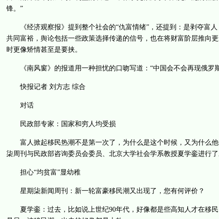
锋。”
《经济观察报》提到整个社会的“仇富情绪”，还提到：是剥夺富人，
共同富裕，舆论包括一些政策选择传递的信号，也在将财富阶层推向更远
时更像矫情甚至是要挟。
《南风窗》的报道用一种担忧的口吻写道：“中国会不会再现俄罗斯19
快报记者 刘方志 综合
对话
民政部专家：国家和穷人均受损
富人掀起移民热潮不是第一次了，为什么是这个时候，又为什么他们
柒周刊与民政部咨询委员会委员、北京大学社会学系教授夏学銮进行了
担心“均贫富”显幼稚
星期柒新闻周刊：新一轮富豪移民潮又出现了，您有何评价？
夏学銮：过去，比如说上世纪90年代，好像都是些高知人才在移民