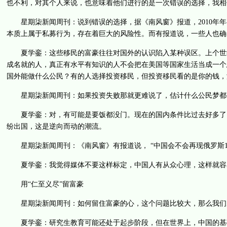
也不利，对其个人来说，也意味着他们进行的是一次错误的选择，我相
星期柒新闻周刊：说到错误的选择，据《南风窗》报道，2010年年
本质上属于私募行为，存在着巨大的风险性。而有报道说，一些人也确
夏学銮：这些移民的富豪往往对国外的认识陷入某种误区。上个世纪
成名就的人，真正有水平有知识的人不会把在美国等国家生活当成一个
国外能做什么公民？有的人选择投资移民，但投资移民看的是你的钱，
星期柒新闻周刊：如果投资失败那就更难说了，估计什么公民梦都
夏学銮：对，有可能是要饭都没门。现在的国内条件比过去好多了，
纷出国，这是逆向而动的潮流。
星期柒新闻周刊：《南风窗》有报道说， “中国会不会再现俄罗斯19
夏学銮：我觉得媒体不要这样标定，中国人有从众心理，这样就容易
用“仁至义尽”留富豪
星期柒新闻周刊：如何留住富豪的心，这个问题比较大，那么我们从
夏学銮：研究生教育可能还处于起步阶段，但在世界上，中国的基础