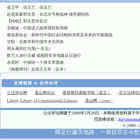
·
崔卫平：倪玉兰，倪玉兰
·
起底富豪郭文贵：在北京号称战神 领导都怕他
·
【特稿】郭文贵夺富记
·
吴晓波：中国进入政商博弈新周期
·
修远基金会：新时代中国社会结构的演变及未来的可能挑战
·
甘阳：古典学和中国学术共同体
·
周永康的红与黑(一至五)
·
数万人游行示威 成都西安等地爆反日游行
·
余英时：中国转一个身非常困难
·
《南都周刊》起底王立军（足本）
友情链接 & 合作伙伴
公法评论网
圣山网论坛
基督教经典图书馆（英文）
北大法律信
Liberty Library of Constitutional Classics
圣山网（.com）
公法评论网建于2000年5月26日。本网使用资料基
范亚峰信箱：
holymounta
© 2000
两足行遍天地路，一肩担尽古今愁