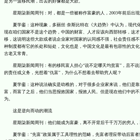
是另一波移民潮，出去的好像都是大款。
星期柒新闻周刊：对，都是一些被称作富豪的人，2003年前后出现
夏学銮：这种现象，多丽丝·奈斯比特在《大趋势》中认为，现代化
现在咱们国家不是这个趋势，中国的财富、人才应该向西部转移，这才
移，这说明这些大款或者说企业家对国家的认同感不强，社会责任感不够
种制度都有它的长处和短处，文化也是，中国文化是最有包容性的文化
古老又常青。
星期柒新闻周刊：有的移民富人担心“说不定哪天均贫富”，且不说
的责任或义务，光想着“仇富”，为什么不想着去帮助穷人呢？
夏学銮：这种说法确实是幼稚的，对于很多企业家来说，他们是靠了
富，而富了之后，他们当思报效国家，报效人民。但是现在他们中的不
为。
这是逆向而动的潮流
星期柒新闻周刊：他们能成为富豪，离不开背后千千万万的穷人，
夏学銮：“先富”政策属于工具理性的范畴，先富者理应带动后富者