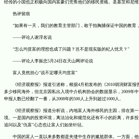
经传的小国也正积极向国内富豪们兜售他们的移民资格。圣基茨和尼维
热评留痕
“如果有一天，我们的教育主管部门，敢于拍胸脯保证中国的教育，
——评论人谢浮名说
“怎么均贫富的理想也成了问题？岂不是现实版的杞人忧天？”
——评论人李振忠5月24日在天山网评论说
富人竟然担心“说不定哪天均贫富”
《经济观察报》报道引述称，根据4月初发布的《2010胡润财富报告
多少移民海外，但北京因私出入境中介机构协会的数据显示，2009年中
申报人数已经翻了一番，从2008年的500人上升到超过1000人。
《经济观察报》报道分析说，内地富人海外移民的主因，排在第一、
境。一是国内的投资环境，离法治化和规范化还有不小的距离，许多投
追问以及“仇富”心态也让富人们如坐针毡。
中国的富人一直以来多数都是夹缝中生存的尴尬群体。一方面，他们