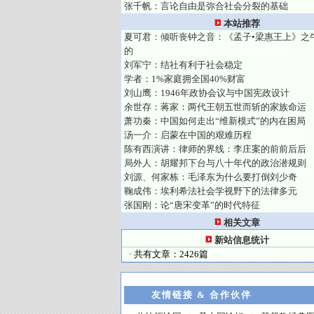
张千帆：言论自由是弥合社会分裂的基础
本站推荐
夏可君：倾听丧钟之音：《孟子•梁惠王上》之
的
刘军宁：结社有利于社会稳定
学者：1%家庭拥全国40%财富
刘山鹰：1946年政协会议与中国宪政设计
余世存：蒋家：两代王朝五世而斩的家族命运
萧功秦：中国如何走出“维新模式”的内在困局
汤一介：启蒙在中国的艰难历程
陈有西演讲：律师的界线：李庄案的前前后后
局外人：胡耀邦下台与八十年代的政治潜规则
刘源、何家栋：毛泽东为什么要打倒刘少奇
鞠成伟：埃利希法社会学视野下的法律多元
张国刚：论“唐宋变革”的时代特征
相关文章
新站信息统计
· 共有文章：2426篇
友情链接 & 合作伙伴