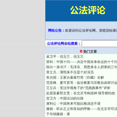
网站公告：
欢迎访问公法评论网。浏览旧站请
公法评论网全站搜索：
热门文章
崔卫平：倪玉兰，倪玉兰
荣剑：中国十问——决定中国未来命运的十个
惊出一身冷汗：毛泽东、周恩来令人胆寒的三
章立凡：薄熙来不仅是个好演员
朱兴国：王家台秦墓竹简《归藏》全解
范亚峰、夏可君等：临汾教案与宗教自由研讨
王立兵：宪法学视角下的“范跑跑事件”评析
起底富豪郭文贵：在北京号称战神 领导都怕他
贺卫方：中国法治的出路
犀利公：中国将来可能比晚清还不堪
滕彪：听从正义和良知的呼唤——在北京市司
于吊销滕彪：唐