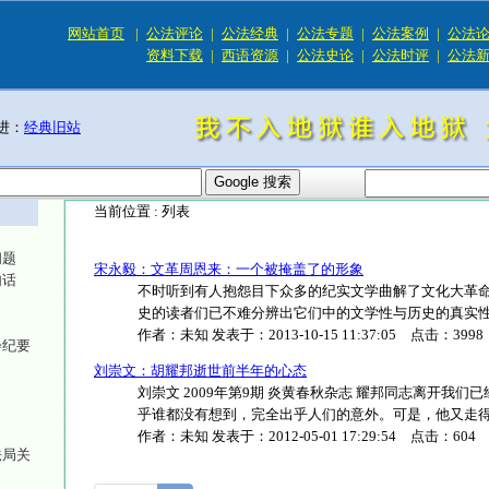
网站首页
|
公法评论
|
公法经典
|
公法专题
|
公法案例
|
公法
资料下载
|
西语资源
|
公法史论
|
公法时评
|
公法
进：
经典旧站
当前位置 :
列表
问题
宋永毅：文革周恩来：一个被掩盖了的形象
句话
不时听到有人抱怨目下众多的纪实文学曲解了文化大革
史的读者们已不难分辨出它们中的文学性与历史的真实性之间
作者：
未知
发表于：
2013-10-15 11:37:05
点击：
3998
会纪要
刘崇文：胡耀邦逝世前半年的心态
刘崇文 2009年第9期 炎黄春秋杂志 耀邦同志离开我们
乎谁都没有想到，完全出乎人们的意外。可是，他又走得是那么
作者：
未知
发表于：
2012-05-01 17:29:54
点击：
604
法局关