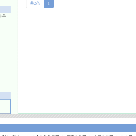
共2条
1
牛羊