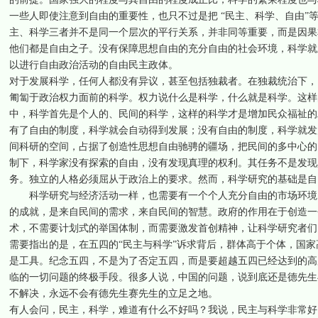
一些人即使注意到自由的重要性，也只不过是把 “民主、科学、自由”
主、科学三者并不是同一个层次的平行关系，并非同等重要，而是因果
他们都是自由之子。没有保障思想自由的充分自由的社会环境，科学就
以进行自由政治活动的自由民主政体。
对于发展科学，任何人都没有异议，甚至包括独裁者。在独裁统治下，
匍匐于政治权力面前的科学。权力说什么是科学，什么就是科学。这样
中，科学首先是个人的、民间的科学，这样的科学才是增加民众福祉的
有了自由的制度，科学就会自动得到发展；没有自由的制度，科学就发
间科研的空间，占据了创造性思想自由驰骋的疆场，把民间的多中心的
制下，科学家没有探索的自由，没有发现真理的权利。其任务不是发现
务。独立的人格必须屈从于政治上的要求。然而，科学研究的基础是自
科学研究与经济活动一样，也需要有一个个人充分自由的市场环境，
的成就，是来自民间的需求，来自民间的智慧。政府的作用在于创造一
术，不需要计划式的举国体制，而需要激发首创精神，让科学研究者们
需要指出的是，在五四的“民主与科学”诉求背后，群体高于个体，国
是工具。纪念五四，不是为了否定五四，而是要超越五四已经达到的高
临的一切问题的终极手段。很多人说，中国的问题，说到底还是德先生
不解决，永远不会有德先生赛先生的立足之地。
有人会问，民主，科学，难道有什么不好吗？我说，民主与科学非常好