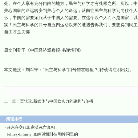
处。在个人享有充分自由的地方，民主与科学才有扎根之所。所以，中
关心国家的命运转变到关心个人的命运；从向往民主与科学到向往个人
么，中国的需要须服从于中国人的需要。在这个以个人而不是国家、以
实！民主与科学的口号自五四运动以来的遭遇告诉我们，要想得到民主
自由才是关键！
原文刊登于《中国经济观察报·书评增刊》
本文链接：
刘军宁：“民主与科学”口号错在哪里？
,转载请注明出处。
上一篇：
栾轶玫:新媒体与中国软实力的建构与传播
阅读排行
·
汪东兴交代田家英死亡真相
·
Jeffrey-Infinity :如何读懂讣告和悼词里的