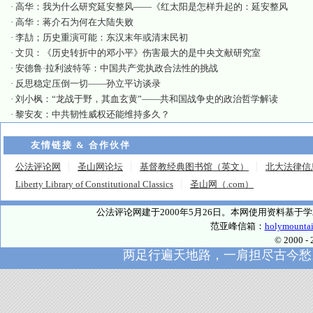
·
高华：我为什么研究延安整风——《红太阳是怎样升起的：延安整风
·
高华：蒋介石为何在大陆失败
·
李劼；历史重演可能：东汉末年或清末民初
·
文贝：《历史转折中的邓小平》伤害最大的是中央文献研究室
·
安德鲁·拉利波特等：中国共产党执政合法性的挑战
·
反思稳定压倒一切——孙立平访谈录
·
刘小枫：“龙战于野，其血玄黄”——共和国战争史的政治哲学解读
·
黎安友：中共韧性威权还能维持多久？
友情链接 & 合作伙伴
公法评论网
圣山网论坛
基督教经典图书馆（英文）
北大法律信
Liberty Library of Constitutional Classics
圣山网（.com）
公法评论网建于2000年5月26日。本网使用资料基
范亚峰信箱：
holymounta
© 2000
两足行遍天地路，一肩担尽古今愁