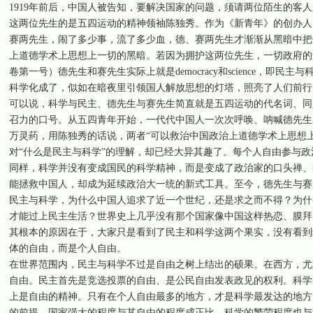
1919年前后，中国人被告知，要解决国家的问题，须请两位陌生的客
这两位先生的是五四运动的精神领袖陈独秀。作为《新青年》的创办人
赛两先生，闹了多少事，流了多少血，德、赛两先生才渐渐从黑暗中把
上道德学术上思想上一切的黑暗。若因为拥护这两位先生，一切政府的
卷第一号）德先生和赛先生实际上就是democracy和science，
科学化成了，似如在暗夜里引领国人解放思想的灯塔，照亮了人们前行
可以说，科学与民主、德先生与赛先生简直就是五四运动的代名词、同
召力的口号。从五四青年开始，一代代中国人一次次呼唤、呐喊德先生
万灵药，用陈独秀的话说，两者“可以救治中国政治上道德学术上思想
对“什么是民主与科学”的理解，却已经大异其趣了。每个人自由参与
同样，科学并没有变成国民的科学精神，而是变成了政治家的口头禅、
能拯救中国人，却成为延续政治大一统的新式工具。至今，德先生与赛
民主与科学，为什么中国人追求了近一个世纪，还是求之而不得？为什
才能过上民主生活？世界史上几乎没有那个国家像中国这样热恋、膜拜
其根本的原因在于，大家只是看到了民主和科学这两个果实，没有看到
体的自由，而是个人自由。
在世界范围内，民主与科学不过是自由之树上结出的硕果。在西方，尤
自由。民主首先是竞选投票的自由、是公民自由发表政见的权利。科学
上是自由的精神。只有在个人自由最多的地方，才是科学最发达的地方
的前提。国家强大的程度与其自由的程度成正比，科学的繁荣程度也与