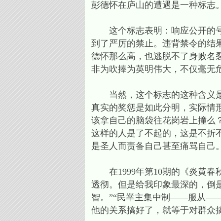
彭德怀在庐山的遭遇是一种标志
这个标志表明：响应公开的号召
到了严厉的禁止。违背禁令的结
德怀那么高，也逃脱不了身败名
非为吹捧为英明伟大，不仅毫无
当然，这个标志的这种含义是得
真实的奖惩是如此分明，实际情
该拿自己的脑袋往花岗岩上撞么
这样的人是了不起的，这是不折
是圣人而责备自己甚至痛骂自己
在1999年第10期的《炎黄
透彻。但是给我印象最深的，倒是
智。”“民丵主集中制——服从—
他的关系搞好了，就等于对群众搞