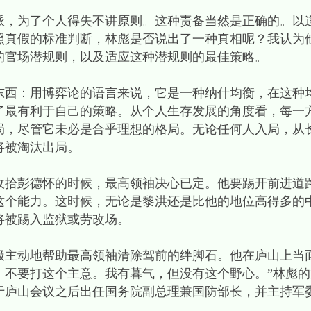
为了个人得失不讲原则。这种责备当然是正确的。以
照真假的标准判断，林彪是否说出了一种真相呢？我认为
的官场潜规则，以及适应这种潜规则的最佳策略。
：用博弈论的语言来说，它是一种纳什均衡，在这种
了最有利于自己的策略。从个人生存发展的角度看，每一
局，尽管它未必是合乎理想的格局。无论任何人入局，从
将被淘汰出局。
收拾彭德怀的时候，最高领袖决心已定。他要踢开前进道
这个能力。这时候，无论是黎洪还是比他的地位高得多的
将被踢入监狱或劳改场。
动地帮助最高领袖清除驾前的绊脚石。他在庐山上当面
，不要打这个主意。我有暮气，但没有这个野心。”林彪
于庐山会议之后出任国务院副总理兼国防部长，并主持军