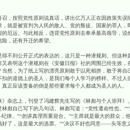
。
，按照党性原则说真话，讲出亿万人正在因政策失误
果，就是被宣判为人民的敌人、党的叛徒、国家的罪人，
裂的厄运。与此相反，违背党性原则去奉承最高领导，说
危险，还有升迁的希望。
不到公开正式的表达的，这只是一种潜规则。但这种
形又表明这个潜规则在《安徽日报》社的周围已经生效，
？当然，为了纸上写的漂亮原则敢于以死相拼，敢于将自
不扣的道德上的圣人，是我们每个人学习的榜样。不过人
。真正应该责备的倒是那些要求每个人都成为圣人的人。
春秋》杂志上，刊登了冯建辉先生写的《林彪与个人崇拜》
林彪自己写下的几句话。林彪写道：“党性遵命性也。”
—纪律。”“勿讲真理而重迎合。”“主席就是最大的群众，
好了，这是最大的选票。”“决议不好也同意——头等意