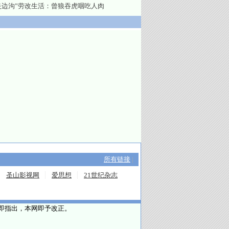
夹边沟”劳改生活：曾狼吞虎咽吃人肉
所有链接
|
圣山影视网
爱思想
21世纪杂志
请即指出，本网即予改正。