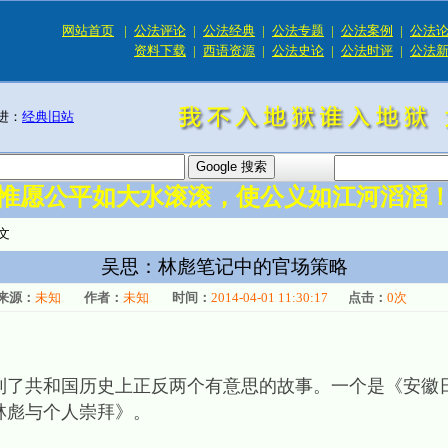
网站首页
|
公法评论
|
公法经典
|
公法专题
|
公法案例
|
公法
资料下载
|
西语资源
|
公法史论
|
公法时评
|
公法
进：
经典旧站
惟愿公平如大水滚滚，使公义如江河滔滔
文
吴思：林彪笔记中的官场策略
来源：
未知
作者：
未知
时间：
2014-04-01 11:30:17
点击：
0
次
共和国历史上正反两个有意思的故事。一个是《安徽
林彪与个人崇拜》。