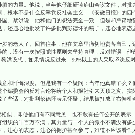
的力量。他说，当年他仔细研读庐山会议文件，对批
情，根本不是什么反丵党反社会主义。《安徽日报》的四
外国。黎洪说，他和他们的想法完全一致，但是却严肃地
见，还违心地批发了许多批判彭德怀的稿子，违心地表态
的老人了。回首往事，他在文章里痛切地责备自己，
误的，没有一次按照党性原则去坚持真理，反对错误。他
。黎洪设想，如果情况反过来，90%以上的人采取坚决反
和忏悔深度。但是我有一个疑问：当年他真错了么？
整个编委会的反对言论将给个人和报社引来灭顶之灾。实
说了些话，对批判彭德怀表示怀疑，结果被打成了右倾机
相似，即使他们有不同意见，也不敢有任何公开的表示
有组织的千百万不满，其力量与一个人的微小不满没有多
下，违心的表态，违心的拥护甚至参与，难道不应该看作