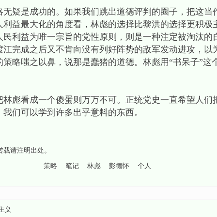
疑是成功的。如果我们跳出道德评判的圈子，把这当
人利益最大化的角度看，林彪的选择比黎洪的选择更积极
人民利益为唯一宗旨的党性原则，则是一种注定被淘汰的
渡江完成之后又不肯向没有列好阵势的敌军发动进攻，以
策略嗤之以鼻，说那是蠢猪的道德。林彪用“书呆子”这个
彪看成一个傻蛋则万万不可。正统党史一直希望人们
，我们可以学到许多出乎意料的东西。
,转载请注明出处。
策略
笔记
林彪
彭德怀
个人
主义