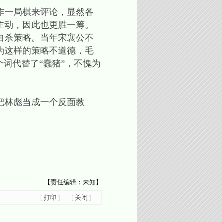
作一局棋来评论，显然各
主动，因此也更胜一筹。
自杀策略。当年宋襄公不
为这样的策略不道德，毛
词代替了“蠢猪”，不愧为
把林彪当成一个反面教
【责任编辑：未知】
[
打印
]
[
关闭
]