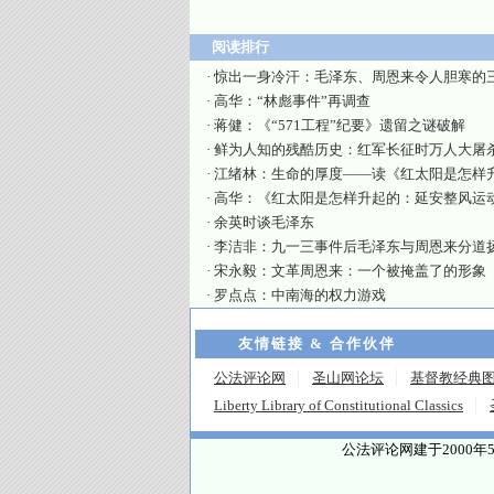
阅读排行
·
惊出一身冷汗：毛泽东、周恩来令人胆寒的
·
高华：“林彪事件”再调查
·
蒋健：《“571工程”纪要》遗留之谜破解
·
鲜为人知的残酷历史：红军长征时万人大屠
·
江绪林：生命的厚度——读《红太阳是怎样
·
高华：《红太阳是怎样升起的：延安整风运
·
余英时谈毛泽东
·
李洁非：九一三事件后毛泽东与周恩来分道
·
宋永毅：文革周恩来：一个被掩盖了的形象
·
罗点点：中南海的权力游戏
友情链接 & 合作伙伴
公法评论网
圣山网论坛
基督教经典
Liberty Library of Constitutional Classics
公法评论网建于2000