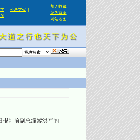
加入收藏
论文
|
公法文献
|
设为首页
新闻
网站地图
！
日报》前副总编黎洪写的