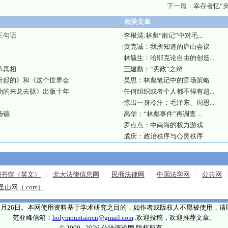
下一篇：
幸存者忆“
相关文章
三句话
·
李根清:林彪“散记”中对毛...
·
黄克诚：我所知道的庐山会议
·
林毓生：哈耶克论自由的创造...
杀真相
·
王建勋：“宪政”之辩
升起的》和《这个世界会
·
吴思：林彪笔记中的官场策略
动的来龙去脉》出版十年
·
任何组织或者个人都不得有超...
·
惊出一身冷汗：毛泽东、周恩...
扬镳
·
高华：“林彪事件”再调查 ...
·
罗点点：中南海的权力游戏
·
成庆：政治秩序与心灵秩序
图书馆（英文）
北大法律信息网
民商法律网
中国法学网
公共网
圣山网（.com）
年5月26日。本网使用资料基于学术研究之目的，如作者或版权人不愿被使用，
范亚峰信箱：
holymountaincn@gmail.com
.欢迎投稿，欢迎推荐文章。
© 2000 - 2026 公法评论网 版权所有。