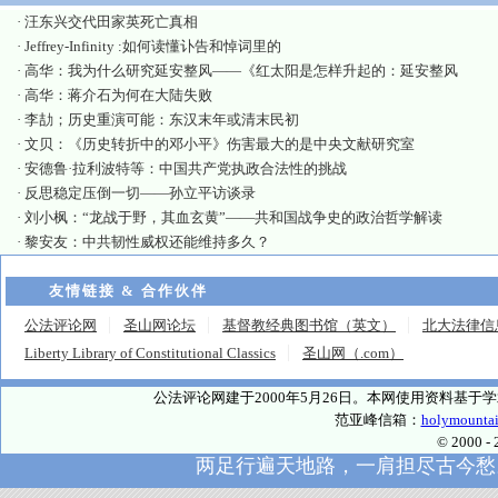
·
汪东兴交代田家英死亡真相
·
Jeffrey-Infinity :如何读懂讣告和悼词里的
·
高华：我为什么研究延安整风——《红太阳是怎样升起的：延安整风
·
高华：蒋介石为何在大陆失败
·
李劼；历史重演可能：东汉末年或清末民初
·
文贝：《历史转折中的邓小平》伤害最大的是中央文献研究室
·
安德鲁·拉利波特等：中国共产党执政合法性的挑战
·
反思稳定压倒一切——孙立平访谈录
·
刘小枫：“龙战于野，其血玄黄”——共和国战争史的政治哲学解读
·
黎安友：中共韧性威权还能维持多久？
友情链接 & 合作伙伴
公法评论网
圣山网论坛
基督教经典图书馆（英文）
北大法律信
Liberty Library of Constitutional Classics
圣山网（.com）
公法评论网建于2000年5月26日。本网使用资料基
范亚峰信箱：
holymounta
© 2000
两足行遍天地路，一肩担尽古今愁