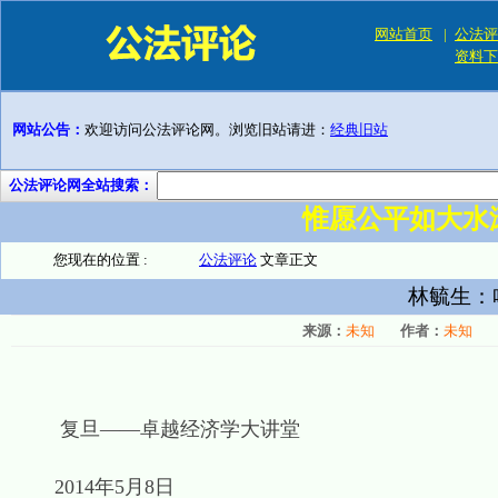
网站首页
|
公法评
资料下
网站公告：
欢迎访问公法评论网。浏览旧站请进：
经典旧站
公法评论网全站搜索：
惟愿公平如大水
您现在的位置 :
公法评论
文章正文
林毓生：
来源：
未知
作者：
未知
复旦——卓越经济学大讲堂
2014年5月8日