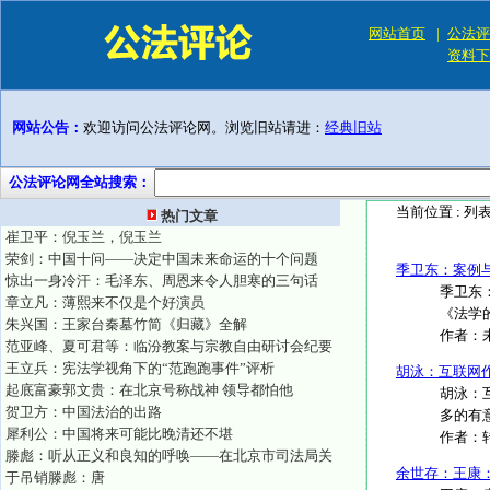
网站首页
|
公法评
资料下
网站公告：
欢迎访问公法评论网。浏览旧站请进：
经典旧站
公法评论网全站搜索：
当前位置 :
列
热门文章
崔卫平：倪玉兰，倪玉兰
荣剑：中国十问——决定中国未来命运的十个问题
季卫东：案例
惊出一身冷汗：毛泽东、周恩来令人胆寒的三句话
季卫东
章立凡：薄熙来不仅是个好演员
《法学
朱兴国：王家台秦墓竹简《归藏》全解
作者：
范亚峰、夏可君等：临汾教案与宗教自由研讨会纪要
王立兵：宪法学视角下的“范跑跑事件”评析
胡泳：互联网
起底富豪郭文贵：在北京号称战神 领导都怕他
胡泳：
贺卫方：中国法治的出路
多的有
犀利公：中国将来可能比晚清还不堪
作者：
滕彪：听从正义和良知的呼唤——在北京市司法局关
余世存：王康
于吊销滕彪：唐