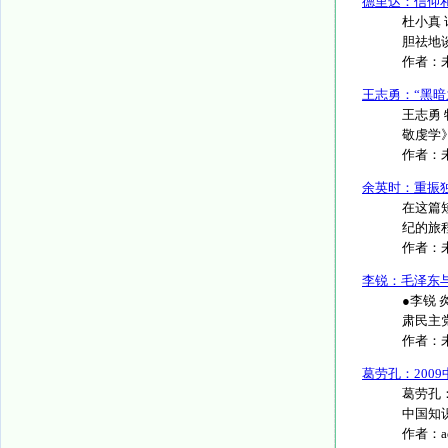
德里达：信仰
杜小真
胆祛地谈
作者：
王志勇：“黑暗
王志勇
敬虔学》
作者：
余英时：重振
在这篇
纪的旅程
作者：
李锐：毛泽东
●李锐 
肃民主党
作者：
葛劳孔：200
葛劳孔：2
中国知识..
作者：