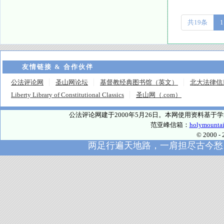
共19条
1
友情链接 & 合作伙伴
公法评论网
圣山网论坛
基督教经典图书馆（英文）
北大法律信
Liberty Library of Constitutional Classics
圣山网（.com）
公法评论网建于2000年5月26日。本网使用资料基
范亚峰信箱：
holymounta
© 2000
两足行遍天地路，一肩担尽古今愁