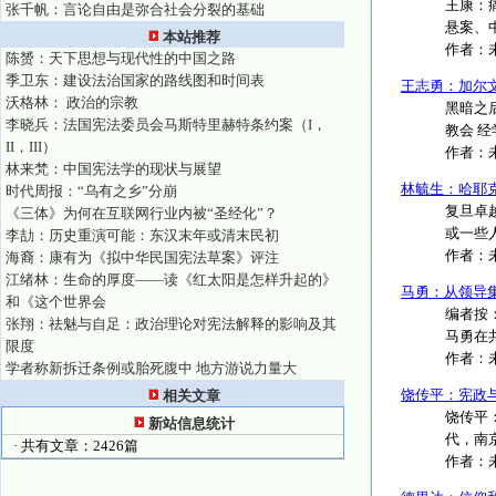
王康：
张千帆：言论自由是弥合社会分裂的基础
悬案、中
本站推荐
作者：
陈赟：天下思想与现代性的中国之路
季卫东：建设法治国家的路线图和时间表
王志勇：加尔
沃格林： 政治的宗教
黑暗之后
李晓兵：法国宪法委员会马斯特里赫特条约案（I，
教会 经
II，III）
作者：
林来梵：中国宪法学的现状与展望
林毓生：哈耶
时代周报：“乌有之乡”分崩
复旦卓
《三体》为何在互联网行业内被“圣经化”？
或一些人
李劼：历史重演可能：东汉末年或清末民初
作者：
海裔：康有为《拟中华民国宪法草案》评注
江绪林：生命的厚度——读《红太阳是怎样升起的》
马勇：从领导
和《这个世界会
编者按
张翔：祛魅与自足：政治理论对宪法解释的影响及其
马勇在
限度
作者：
学者称新拆迁条例或胎死腹中 地方游说力量大
饶传平：宪政与
相关文章
饶传平
新站信息统计
代，南京
· 共有文章：2426篇
作者：