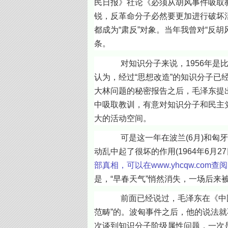
民日报》社论《必须从胡风事件吸取
锐，反革命分子必然要更加进行破坏活
都成为“肃反”对象。当年我曾对“反胡
条。
对知识分子来说，1956年是比较
认为，经过“思想改造”的知识分子已
大林问题的秘密报告之后，毛泽东提出
中吸取教训，有意对知识分子和民主
大的活动空间。
可是这一年在波兰(6月)和匈牙利(
动乱中起了很坏的作用(1964年6月
部真相，可以在
www.yhcqw.com查阅
是，“早春天气”悄然消失，一场后来被
前面已经说过，毛泽东在《中国革命
范畴”的。波匈事件之后，他的说法就
次谈到知识分子阶级属性问题，一次