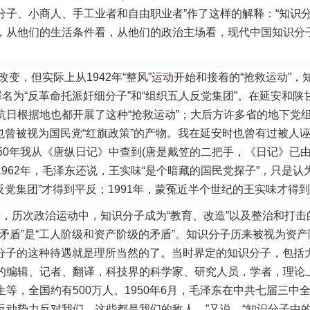
分子、小商人、手工业者和自由职业者”作了这样的解释：“知识
，从他们的生活条件看，从他们的政治主场看，现代中国知识分
实际上从1942年“整风”运动开始和接着的“抢救运动”，知
罪名为“反革命托派奸细分子”和“组织五人反党集团”。在延安和
日根据地也都开展了这种“抢救运动”；大后方许多省的地下党组
动”也曾被视为国民党“红旗政策”的产物。我在延安时也曾有过被人
50年我从《唐纵日记》中查到(唐是戴笠的二把手，《日记》已
962年，毛泽东还说，王实味“是个暗藏的国民党探子”，只是认
人反党集团”才得到平反；1991年，蒙冤近半个世纪的王实味才得
，历次政治运动中，知识分子成为“教育、改造”以及整治和打击
矛盾”是“工人阶级和资产阶级的矛盾”。知识分子历来被视为资产
识分子的这种待遇就是理所当然的了。当时界定的知识分子，包括
的编辑、记者、翻译，科技界的科学家、研究人员，学者，理论
等，全国约有500万人。1950年6月，毛泽东在中共七届三中
反动势力反对我们，这些都是我们的敌人。”又说，“知识分子中