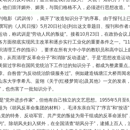
，他们崇洋媚外、媚美，与我们格格不入，必须进行思想改造。”
电影《武训传》，揭开了“改造知识分子”的序幕。由于报刊上已
撰写的《人民日报》5月20日社论(列出这文章题目、报刊和作者
动，称武训是“劳动人民的叛徒”。接着10月23日，在政协会议
方面彻底实现民主改革和逐步实行工业化的重要条件之一。”11
织清理工作的指示》，要求在所有大中小学的教职员和高中以上的
动，从而清理“反革命分子”和消除“反动遗迹”。于是“思想改造运
美留过学和在国民党统治下工作过的知识分子，都成为整肃重点
章。自咎曾“为反动统治阶级服务过”。例如建造钱塘江大桥而闻
山东大学李希凡、蓝翎《关于(红楼梦简论)及其他》一文的发表
”，也伤害了一批知识分子。
外进步作家”，但他有自己独立的文艺思想。1955年5月至6
为《胡风反革命集团的材料》。毛泽东亲自写了“序言”和“按语”
民党的特务、反动军官、共产党的叛徒为骨干组成的反革命派别”
”。除胡风夫妇入狱外，在全国清查“胡风分子”，逮捕上百人，涉