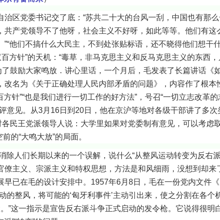
治区党委书记交了底：“苏共二十大的台风一刮，中国也有那么一
，共产党领导不了他呀，社会主义不好呀，如此等等。他们有这
。”“他们不搞什么大民主，不到处张贴标语，还不晓得他们想干
双百方针”的天机：“毒草，非马克思主义和反马克思主义的东西，
页)为了鼓励大家鸣放．讲心里话，一个月后，毛发表了长篇讲话《
改名为《关于正确处理人民内部矛盾的问题》，内容作了根本性的
百方针”“也是我们进行一切工作的好方法”，号召“一切立志改革的
评意见。从3月16日到20日，他在京沪等地对各级干部讲了多
还对各民王党派领导人说：大学里如果对党委制有意见，可以考虑
空前的“大鸣大放”的局面。
人们长期以来的一个误解，说什么“从整风运动转变为反右派斗
官僚主义、宗派主义和特权思想，方法是和风细雨，没想到却来
早已在毛的设计安排中。1957年6月8日，毛在一份党内文件
动的整风，将可能的‘匈牙利事件’主动引出来，使之分割在各个
. 利益极大。”这一指示是宣告反右派斗争正式启动的发令枪。它说得