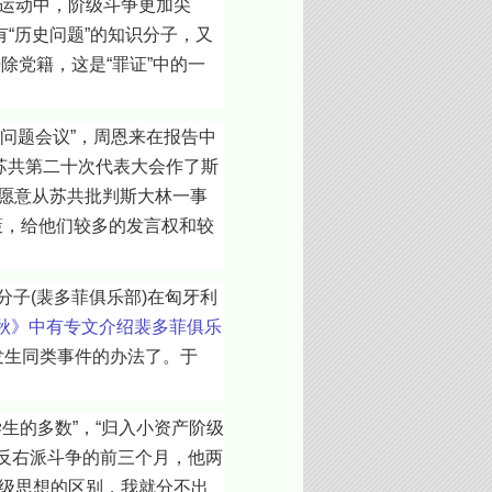
运动中，阶级斗争更加尖
“历史问题”的知识分子，又
除党籍，这是“罪证”中的一
问题会议”，周恩来在报告中
在苏共第二十次代表大会作了斯
他愿意从苏共批判斯大林一事
策，给他们较多的发言权和较
子(裴多菲俱乐部)在匈牙利
春秋》中有专文介绍裴多菲俱乐
发生同类事件的办法了。于
的多数”，“归入小资产阶级
动反右派斗争的前三个月，他两
级思想的区别，我就分不出