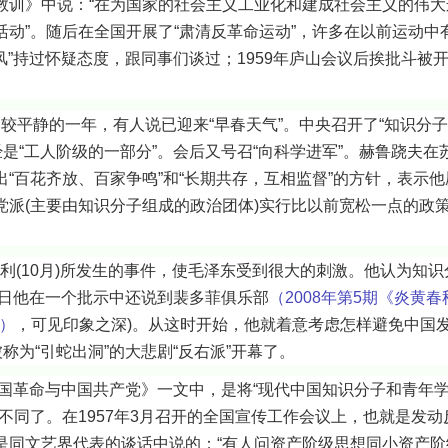
教训》中说：“在为国家的社会主义工业化和建成社会主义的伟大
动”。随后在全国开展了“肃清反革命运动”，许多在以前运动中有
风”持过怀疑态度，跟同事们谈过；1959年庐山会议后挨批斗被开
平静的一年，有人说已迎来“早春天气”。中央召开了“知识分子
经是“工人阶级的一部分”。会后又号召“向科学进军”。赫鲁跷夫
“百花齐放、百家争鸣”和“长期共存，互相监督”的方针，表示
党派(主要由知识分子组成的政治团体)实行比以前宽松一点的政
10月)所发生的事件，使毛泽东受到很大的刺激。他认为知识分
27日他在一个批示中还说到裴多菲俱乐部
（2008年第5期《炎黄
）
，可见印象之深)。从这时开始，他就着意考虑怎样避免中国
称为“引蛇出洞”的大悲剧“反右派”开幕了。
与中国共产党》一文中，是将“现代中国知识分子和青年学生
不同了。在1957年3月召开的全国宣传工作会议上，也就是发
是同文艺界代表的谈话中说的：“有人问资产阶级思想同小资产阶