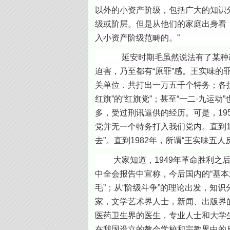
以外的小资产阶级，包括广大的知识
级或阶层。但是从他们的家庭出身看
入小资产阶级范畴的。”
延安时期毛虽然说法有了某种改变，但
迫害，乃至都有“原罪”感。王实味的
关单位．共打出一万五千个特务；各抗
红旗”的“红旗党”；甚至“一二·九运
多，受过刑讯逼供的经历。可是，19
党并无一个特务打入我们党内。直到1
去”。直到1982年，所谓“王实味五
大家知道，1949年革命胜利之后
中全会报告中宣称，今后国内的“基本
毛”；从“阶级斗争”的理论出发，知
家，文学艺术界人士，新闻、出版界
医药卫生界的医生，专业人士和大学生
在我国设立的教会学校和宗教界中的