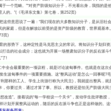
属于一个范畴。”“对资产阶级知识分子，不光看出身，我指的是
的。”(《毛泽东文集》第七卷，第252页)
些意思说了一遍：“我们现在的大多数知识分子，是从旧社会
民的家庭，但是在解放以前受的是资产阶级的教育，世界观基本
3页)
形势下，这种定性是马克思主义的常识。将知识分子划归资
以打击的社会成分；这也就为开展一场整肃知识分子的反右派斗争
了!
二中全会最重要的一项议程，就是讨论波匈事件。也就是在这次会
发生波匈事件的一项重要措施。这“整风运动”是怎么一回事呢?
牙利那样的工人、学生上街游行称为大民主)，我就提出整风，就
卡，你要过关．通过才算了事。所以，教授还是怕无产阶级大民主
造”。接着说的“每一学校设一个关卡”，发动学生批评教授，
这样计划开展整风运动的，随后的反右派斗争也正是这样做的。这
泽东有备而来
）