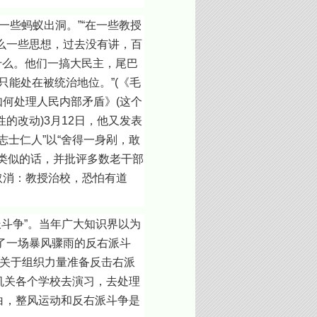
些蚂蚁出洞。”“在一些教授
么一些思想，过去没有讲，百
什么。他们一搞大民主，尾巴
只能处在被统治地位。”(《毛
如何处理人民内部矛盾》(这个
改动)3月12日，他又发表
志士仁人”以“舍得一身剐，敢
次类似的话，并批评多数老干部
取消：教授治校，恐怕有道
争”。当年广大知识界以为
了一场暴风骤雨的反右派斗
《关于组织力量准备反击右派
机关各个学校去演习，去处理
很明白，整风运动和反右派斗争是