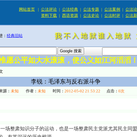
网站首页
|
公法评论
|
公法经典
|
公法专题
|
公法案例
|
公法
资料下载
|
西语资源
|
公法史论
|
公法时评
|
公法
进：
经典旧站
惟愿公平如大水滚滚，使公义如江河滔滔
文
李锐：毛泽东与反右派斗争
来源：
未知
作者：
未知
时间：
2012-05-02 21:53:22
点击：
0
次
场整肃知识分子的运动，也是一场整肃民主党派尤其民主同盟(
的，有其深远的历史根源。