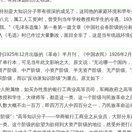
大知识分子带有很深的成见了，这同他的家庭环境和早年生活
八元，属工人工资)时，曾受到当年学校教授和学生的冷遇。19
我。”《毛泽东选集》第一卷第一篇文章《中国
社会各阶级的分
入《毛选》时已作过大量删改，面目全非了，这是当年统战环境促
25年12月出版的《革命》半月刊，《中国农民》1926年2月号
了单行本，可见当年此文影响之大。原文说：“无论哪一个国内，
产阶级、中产阶级、小资产阶级、半无资产阶级、无产阶级。”文
阶级，而以“反动派知识阶级”为重点。原文如下：
附属物，如买办性质的银行工商业高等员司，军阀政府之高等
教授和学生，大律师等，都是这一类。这一个阶级与民族革命之
人数大概不出一百万，即四万万人中四百分之一，乃民族革命运动
”：“高等知识分子——华商银行工商业之从业员，大部分东
一类。这个阶级的欲望为欲得到大资产阶级的地位，然受外资打击