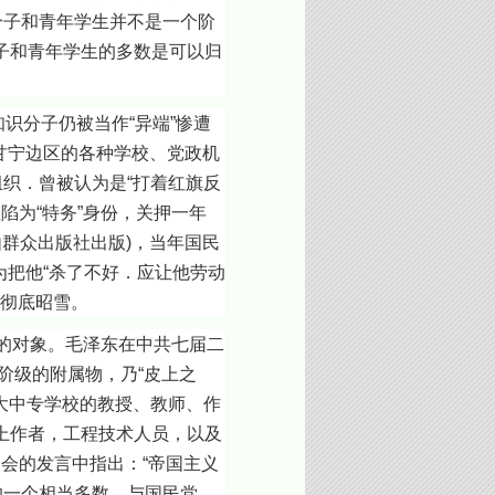
分子和青年学生并不是一个阶
子和青年学生的多数是可以归
识分子仍被当作“异端”惨遭
陕甘宁边区的各种学校、党政机
织．曾被认为是“打着红旗反
诬陷为“特务”身份，关押一年
由群众出版社出版)，当年国民
为把他“杀了不好．应让他劳动
到彻底昭雪。
的对象。毛泽东在中共七届二
阶级的附属物，乃“皮上之
大中专学校的教授、教师、作
上作者，工程技术人员，以及
全会的发言中指出：“帝国主义
的一个相当多数，与国民党、