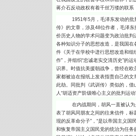
蒋介石反动政权有着千丝万缕的联系
1951年5月，毛泽东发动的批判
传》的文章，涉及48位作者，毛泽东
价历史人物的学术问题变为政治批判运
各种知识分子的思想改造，是我国在各
件《关于在学校中迸行思想改造和组
作”，并组织“忠诚老实交清历史”的运
识界。时值抗美援朝战争，曾经在欧
家都被迫在报纸上发表指责自己的文
此劫。同批判《武训传》类似的，借
人“胡适资产阶级唯心主义的批判运动
在内战期间，胡风一直被认为是“党
表了胡风同朋友之间的往来信件，标题
现的反革命分子”，“是以帝国主义国
和恢复帝国主义国民党的统治为任务的