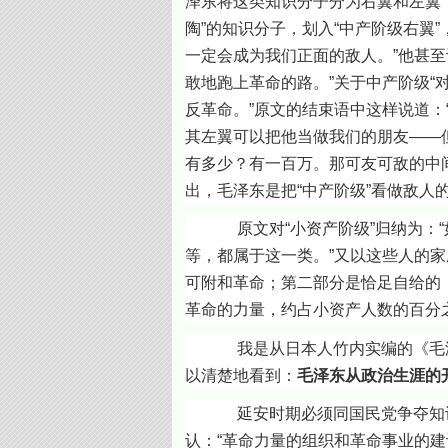
泽东将这类知识分子分为右翼和左翼
陶”的知识分子，划入“中产阶级右翼
一定会成为我们正面的敌人。”他甚至
敢地跑上革命的路。”关于中产阶级“
反革命。”原文的结束语中这样说道
其左翼可以把他当做我们的朋友——但
有多少？有一百万。那可友可敌的中
出，毛泽东是把“中产阶级”看做敌人
原文对“小资产阶级”归纳为：“如
等，都属于这一类。”又以这些人的
可附和革命；第二部分是恰足自给的
革命的力量，约占小资产人数的百分
我是从日本人竹内实编的《毛泽东
以清楚地看到：
毛泽东从政治生涯的
延安时期必须同国民党争夺知识分子
认：“革命力量的组织和革命事业的建