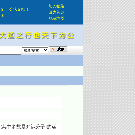
加入收藏
论文
|
公法文献
|
设为首页
新闻
网站地图
！
其中多数是知识分子)的运