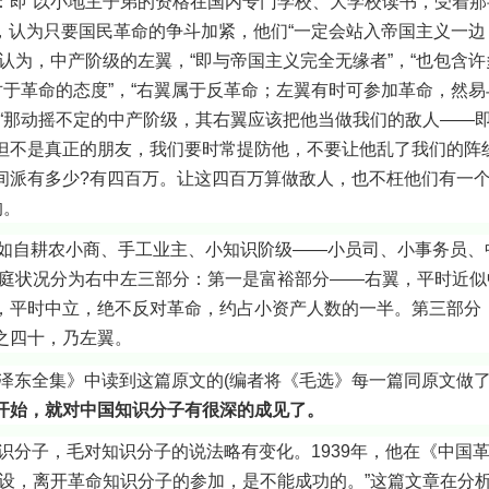
：即“以小地主子弟的资格在国内专门学校、大学校读书，受着那
”，认为只要国民革命的争斗加紧，他们“一定会站入帝国主义一
认为，中产阶级的左翼，“即与帝国主义完全无缘者”，“也包含
对于革命的态度”，“右翼属于反革命；左翼有时可参加革命，然
：“那动摇不定的中产阶级，其右翼应该把他当做我们的敌人——
不是真正的朋友，我们要时常提防他，不要让他乱了我们的阵线!
间派有多少?有四百万。让这四百万算做敌人，也不枉他们有一个
的。
自耕农小商、手工业主、小知识阶级——小员司、小事务员、
家庭状况分为右中左三部分：第一是富裕部分——右翼，平时近似
，平时中立，绝不反对革命，约占小资产人数的一半。第三部分
之四十，乃左翼。
全集》中读到这篇原文的(编者将《毛选》每一篇同原文做了删
开始，就对中国知识分子有很深的成见了。
，毛对知识分子的说法略有变化。1939年，他在《中国革
设，离开革命知识分子的参加，是不能成功的。”这篇文章在分析