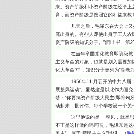
来。资产阶级和小资产阶级在经济上
育，而资产阶级是按照它的利益来教育人
几天之后，毛泽东在大会上又把这
庭出身的。有些人即使出身于工人农
资产阶级的知识分子。”(同上书，第27
在当年举国党化教育即阶级教育的
主义革命的对象，也就是划入需要加
化大革命”中，知识分子更列为“臭老九”
1956年11 月召开的中共八届
展整风运动”。显然这是以此作为避免
楚：“你要搞资产阶级大民主(即将匈
动起来，批评你。每个学校设一个关
这里他说的是：‘整风，就是思想改
不正是这样做的吗!可见，毛泽东是
民主”，属于“新民主主义”思想。（
毛