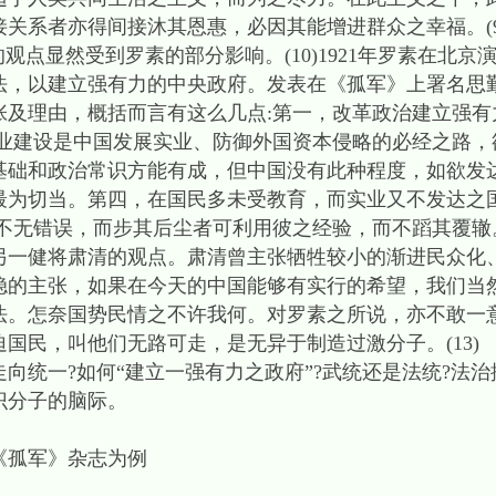
关系者亦得间接沐其恩惠，必因其能增进群众之幸福。(9
点显然受到罗素的部分影响。(10)1921年罗素在北京
法，以建立强有力的中央政府。发表在《孤军》上署名思
张及理由，概括而言有这么几点:第一，改革政治建立强有
业建设是中国发展实业、防御外国资本侵略的必经之路，
基础和政治常识方能有成，但中国没有此种程度，如欲发
最为切当。第四，在国民多未受教育，而实业又不发达之
不无错误，而步其后尘者可利用彼之经验，而不蹈其覆辙。(
健将肃清的观点。肃清曾主张牺牲较小的渐进民众化
稳的主张，如果在今天的中国能够有实行的希望，我们当
法。怎奈国势民情之不许我何。对罗素之所说，亦不敢一
国民，叫他们无路可走，是无异于制造过激分子。(13)
一?如何“建立一强有力之政府”?武统还是法统?法治
识分子的脑际。
孤军》杂志为例