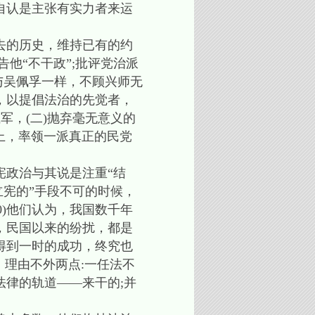
自认是主张有实力者来运
去的历史，维持已有的约
他“不干政”;批评党治派
与吴佩孚一样，不顾兴师无
，以提倡法治的先觉者，
军，(二)抛弃毫无意义的
上，率领一派真正的民党
政治与其说是注重“结
立宪的”手段不可的时候，
0)他们认为，我国数千年
，民国以来的纷扰，都是
得到一时的成功，终究也
。理由不外两点:一任法不
律的轨道——来干的;并