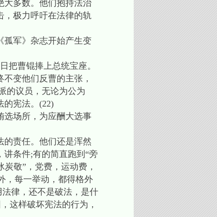
了绝大多数。他们抱持法治
击，极力呼吁在法律的轨
《孤军》杂志开始产生变
早日把曹锟捧上总统宝座。
终不变他们反曹的主张，
派的议员，无论为公为
宪法。(22)
贿选场所，为应酬大选事
法的责任。他们还是浑然
讲条件;有的简直跑到“旁
冰炭敬”，党费，运动费，
之外，每一举动，都得格外
用法律，还不是破法，是什
国，这样破坏宪法的行为，