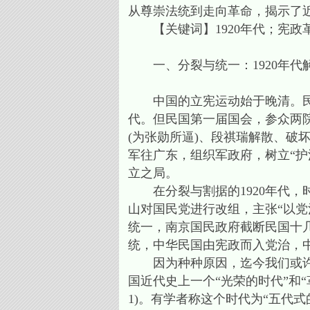
从尊崇法统到走向革命，揭示了
【关键词】1920年代；宪政
一、分裂与统一：1920年代
中国的立宪运动始于晚清。民国
代。但民国第一届国会，参众两院议
(为张勋所逼)、段祺瑞解散、破
军往广东，组织军政府，树立“护法
立之局。
在分裂与割据的1920年代，时
山对国民党进行改组，主张“以
统一，南京国民政府截断民国十
统，中华民国由宪政而入党治，
因为种种原因，迄今我们或许对作
国近代史上一个“光荣的时代”和
1)。有学者称这个时代为“五代式