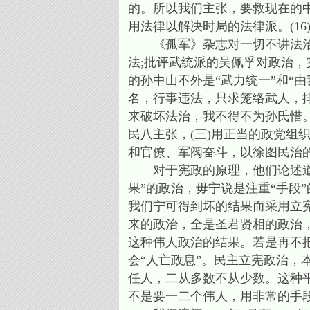
的。所以我们主张，要救现在的
用法律以解决时局的法律派。(16
《孤军》杂志对一切不讲法治的
法;批评武统派的吴佩孚对政治，
的孙中山不外是“武力统一”和“
名，行事违法，只求笼络武人，
来破坏法治，我不得不为孙氏惜。
民八主张，(三)用正当的政党组
和官僚、军阀奋斗，以徐图民治的
对于宪政的原理，他们论述道，
果”的政治，毋宁说是注重“手段
我们宁可得到坏的结果而采用立宪
来的政治，全是圣君贤相的政治
这种伟人政治的结果。若是再不
会“人亡政息”。民主立宪政治，
任人，二从多数不从少数。这种
不是要一二个伟人，用非常的手段