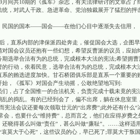
3年9月间共10期的《孤军》杂志，有关法律研讨的文章占
法统，对武人干政、急进革命、党治独裁展开了猛烈的抨
国的国本——国会——在他们心目中逐渐失去信用，
平后，直系内部的津保派四处奔走，催促国会大选，企图
清对国会议员还抱有一些幻想，希望反曹派的议员，应始
务期选举合法有为的总统，完成根本大法的宪法;希望拥曹
的行动，依着民意，选举合法有为的总统，完成根本大法的
系的贿选进度加快。甘石桥团俱乐部是直系一个重要的
开始，《孤军》对国会产生动摇，公敢绝望地写到:
，占了全国惟一的合法机关，负责完成十载未竟的宪
乱的捣乱。有的已经到会了，偏不出席，躺在休息室里，
而宪法会议还要每次领取廿元的“出席费”;此外还有什么“
常会，也要什么“维持费”，总而言之，他们在应得岁费
还晓得甚么叫做“责任”，甚么叫做“廉耻”。……这样适
“哀莫大于心死”，这些议员的心，早已死了;罪莫大于叛