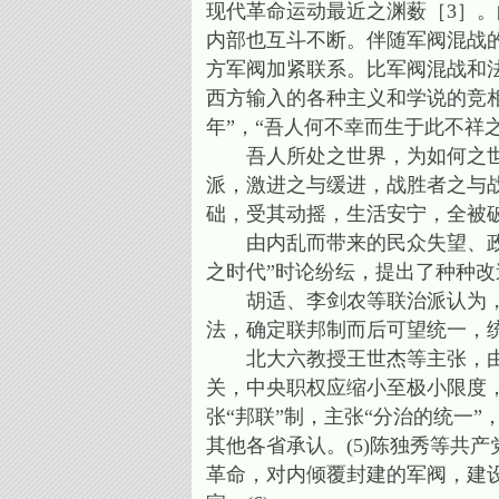
现代革命运动最近之渊薮［3］。
内部也互斗不断。伴随军阀混战
方军阀加紧联系。比军阀混战和
西方输入的各种主义和学说的竞相
年”，“吾人何不幸而生于此不祥之
吾人所处之世界，为如何之世界
派，激进之与缓进，战胜者之与
础，受其动摇，生活安宁，全被破
由内乱而带来的民众失望、政府
之时代”时论纷纭，提出了种种改
胡适、李剑农等联治派认为，武
法，确定联邦制而后可望统一，统
北大六教授王世杰等主张，由于
关，中央职权应缩小至极小限度
张“邦联”制，主张“分治的统一
其他各省承认。(5)陈独秀等共
革命，对内倾覆封建的军阀，建