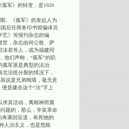
军》的转变，是1920
8期。《孤军》的发起人为
业归国后任商务印书馆编译员
学艺》等报刊杂志的编
逝世，杂志由何公敢、萨
郭沫若等人，或为福建同
，他们声称，“孤军”的职
的孤军派是典型的法治
南北法统分裂的情况下，
，虽说是兄弟阋墙，毫无意
便是建在这个“法”字上
以求其活动，离精神而冀
切问题的，那么，辛亥革命
的寿康回应道，有死物的
种人治主义，也是危险