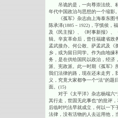
吊诡的是，一向尊崇法统、标榜
年代中国政治与思想的一个缩影
《孤军》杂志由上海泰东图书局出
陈承泽(1885－1922)，字
及《民主报》、《时事新报》、
辑。辛亥革命后，曾任福建省政
孟武接办。何公敢、萨孟武及《
乡，或为留日同学。作为由地缘和
务，是在供给国民以政治，经济
派、宪政派。此一时期《孤军》
我们法律的路，现在还未走穷，我
义，究竟大家都争一个“法”的题
面。(15)
对于《太平洋》杂志杨端六“盖
其行走，世固无此事也”的批评，
后临时约法早就成立，何以一下
法律，没有活物的人去运用他，