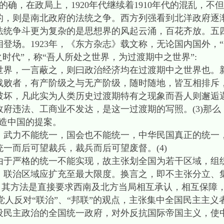
的确，在政局上，1920年代继续着1910年代的混乱，不
的，则是南北政府的法统之争。西方列强看到北洋政府逐
法统争斗更为复杂的是思想界的风起云涌，百花齐放。五
登场。1923年，《东方杂志》载文称，无论国内国外，
时代”，称“吾人所处之世界，为过渡期中之世界”:
，一言蔽之，则曰政治经济均在过渡期中之世界也。
战败者，有产阶级之与无产阶级，随时随地，皆互相排斥
坏，凡此实为人类历史过渡期特有之现象而吾人则邂逅遇之
违法、工商业不发达，是这一过渡期的写照。(3)那么
造中国的提案。
力不能统一，国会也不能统一，中华民国真正的统一
一而后可望裁兵，裁兵而后可望废督。(4)
严格的统一不能实现，故主张划全国为若干区域，组
，联治区域应扩充至最大限度。换言之，即不主张分立、
”，其方法是直接要求西南及北方当局相互承认，相互保障
产党人反对“联治”、“邦联”的观点，主张集中全国民主主
设民主政治的全国统一政府，对外反抗国际帝国主义，使