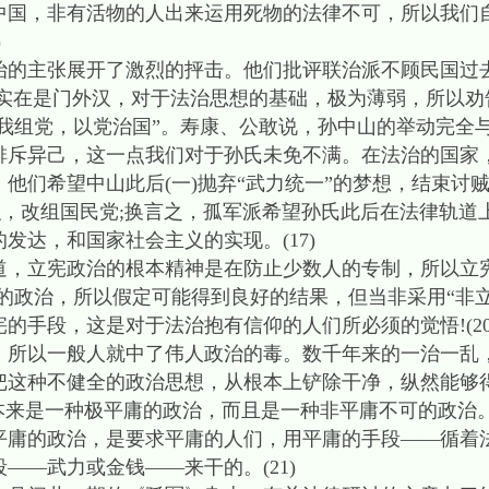
中国，非有活物的人出来运用死物的法律不可，所以我们
)
主张展开了激烈的抨击。他们批评联治派不顾民国过
实在是门外汉，对于法治思想的基础，极为薄弱，所以劝告
由我组党，以党治国”。寿康、公敢说，孙中山的举动完全
排斥异己，这一点我们对于孙氏未免不满。在法治的国家
他们希望中山此后(一)抛弃“武力统一”的梦想，结束讨贼
织，改组国民党;换言之，孤军派希望孙氏此后在法律轨道
发达，和国家社会主义的实现。(17)
立宪政治的根本精神是在防止少数人的专制，所以立宪
”的政治，所以假定可能得到良好的结果，但当非采用“非
的手段，这是对于法治抱有信仰的人们所必须的觉悟!(2
，所以一般人就中了伟人政治的毒。数千年来的一治一乱
把这种不健全的政治思想，从根本上铲除干净，纵然能够
本来是一种极平庸的政治，而且是一种非平庸不可的政治
平庸的政治，是要求平庸的人们，用平庸的手段——循着法
——武力或金钱——来干的。(21)