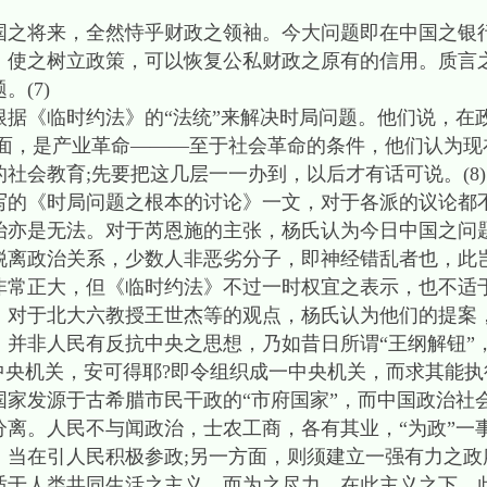
将来，全然恃乎财政之领袖。今大问题即在中国之银
，使之树立政策，可以恢复公私财政之原有的信用。质言
(7)
《临时约法》的“法统”来解决时局问题。他们说，在
面，是产业革命———至于社会革命的条件，他们认为现
社会教育;先要把这几层一一办到，以后才有话可说。(8)
《时局问题之根本的讨论》一文，对于各派的议论都
治亦是无法。对于芮恩施的主张，杨氏认为今日中国之问
脱离政治关系，少数人非恶劣分子，即神经错乱者也，此
非常正大，但《临时约法》不过一时权宜之表示，也不适
。对于北大六教授王世杰等的观点，杨氏认为他们的提案
，并非人民有反抗中央之思想，乃如昔日所谓“王纲解钮”
中央机关，安可得耶?即令组织成一中央机关，而求其能执
国家发源于古希腊市民干政的“市府国家”，而中国政治社
分离。人民不与闻政治，士农工商，各有其业，“为政”一
，当在引人民积极参政;另一方面，则须建立一强有力之政
适于人类共同生活之主义，而为之尽力。在此主义之下，