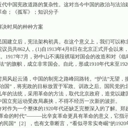
近代中国宪政道路的复杂性。这对当今中国的政治与法治
革命；《孤军》；知识分子
解决时局的种种方案
建立后，宪法架构初具。在这个意义上，我们可以称
员共862人，(1)自1913年4月8日在北京正式开会以
坏。1917年7月，孙中山不满段祺瑞对国会的改造和对《
”的旗帜，成立非常国会。自此，形成1910年代末至19
局风起云涌，中国的制宪之路峰回路转。“护法”无望，接
党治国”，将宪政的目标放置于军政、训政之后。国民党的
几年的法统，采用革命的方法，取代北京政府，造党以建
中国立宪运动受政局裹挟，不得不经历一次新的波折。
为一个整体的1920年代还缺乏完整深入的了解。郑超麟
“革命的时代”———比辛亥革命更具有革命的意义，它指示
的民国”［2］，也有文章断言，“看似寻常实奇崛”的192