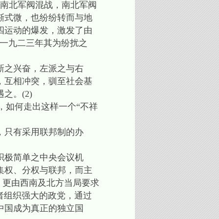
但南北军阀混战，南北军阀
渐式微，也纷纷转而与地
四运动的爆发，激发了由
“一九二三年其为纷扰之
新之兴奋，左派之与右
，互相冲突，驯至社会基
。(2)
，如何走出这样一个“不祥
，只有采用联邦制的办
织极简单之中央会议机
集权、分权与联邦，而主
，更由西南及北方当局要求
义者组织强大的政党，通过
中国成为真正的独立国