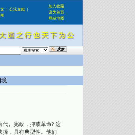
加入收藏
论文
|
公法文献
|
设为首页
新闻
网站地图
！
困境
代。宪政，抑或革命? 这
抉择，具有典型性。他们