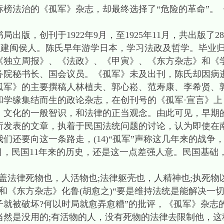
法治的《孤军》杂志，却最终选择了“危险的革命”。《孤
。
版，创刊于1922年9月，至1925年11月，共出版了2
慎侯，福建闽侯人。陈氏早年游学日本，学习法政及哲学。毕
《独立周报》、《法政》、《甲寅》、《东方杂志》和《
务院秘书长、国会议员。《孤军》未及出刊，陈氏却因病
孤军》的主要撰稿人林植夫、郭心崧、范寿康、李希贤、
学缘集结而生的政论杂志，在创刊号的《孤军·宣言》上
，文化的一般智识，和法律的正当观念。由此可见，早期
所发表的文章，执着于民国法统问题的讨论，认为即使在
们还要向这一条路走，(14)“孤军”声称这几年来的战争
目，民国11年来的历史，还是这一点差强人意。民国基础，
法律死物也，人活物也;法律躯壳也，人精神也;执死物
和《东方杂志》化鲁(胡愈之)“要是维持法统是能解决一
子就被破坏?何以时局就愈弄愈糟”的批评，《孤军》杂志
当然是没用的;有活物的人，没有死物的法律去限制他，这