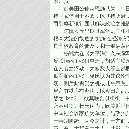
家。(6)
前美国公使芮恩施认为，中国之
持国家信用于不坠，以扶持政府
而引率新银行团以解决政治之难题。
陈慎侯等早期孤军派则主张根据
根本大法的彻底的实施;在经济方
是学校教育的普及，和一般启蒙的
杨端六在《太平洋》杂志撰写的
反联治的主张很空泛，胡适主联
在人心之浮动，大多数人既全然
孤军派的主张，杨氏认为其议论
残，则后此再兴之机或几乎息矣
局之有秩序有办法，以今日之乱
然之“区域”，欲其联合以组织一
必不可得。杨氏认为，欧美近世
中国社会以家族为单位，与政治
一特别阶级。为今之计，一方面
策，有一大群有力之人，共戴一