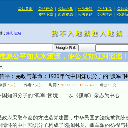
网站首页
|
公法评论
|
公法经典
|
公法专题
|
公法案例
|
公法
资料下载
|
西语资源
|
公法史论
|
公法时评
|
公法
进：
经典旧站
惟愿公平如大水滚滚，使公义如江河滔滔
文
传平：宪政与革命：1920年代中国知识分子的“孤军”
来源：
未知
作者：
未知
时间：
2013-03-06 13:27:49
点击：
0
次
代中国知识分子的“孤军”困境——以《孤军》杂志为中心
政府采取革命的方法造党建国，中华民国的法统被党统替
国情怀的中国知识分子构成了选择困境。孤军派的彷徨与