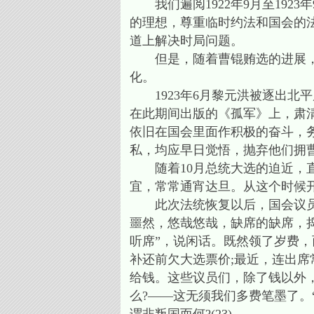
我们遍阅1922年9月至192
的理想，尊重临时约法和国会的
道上解决时局问题。
但是，随着曹锟贿选的进展，民
化。
1923年6月黎元洪被逐出北
在此期间出版的《孤军》上，肃
依旧在国会里面作积极的奋斗，
私，均应早日觉悟，抛弃他们拥曹
随着10月总统大选的迫近，直
宜，常常通宵达旦。从这个时候
此次法统恢复以后，国会议员们
噩然，悠哉悠哉，缺席的缺席，捣
听席”，说闲话。既然领了岁费，
补还前欠大选票价;最近，连出席
给钱。这些议员们，除了钱以外，
么?——这无须我们多费笔墨了。