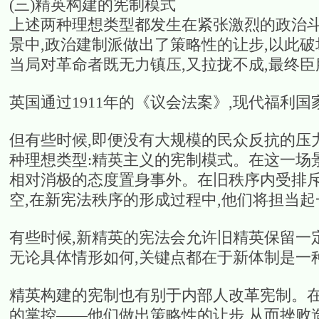
(三)精英构建的宪制模式
上述两种理想类型都发生在紧张激烈的政治斗
景中,政治建制派做出了策略性的让步,以此破
当局对革命者既无力镇压,又拉拢不成,最终
英国通过1911年的《议会法案》,现代福利
但有些时候,即便没有大规模的民众反抗的压力
种理想类型:精英主义的宪制模式。在这一场
相对消极的态度置身事外。在旧秩序内受排
空,在新宪法秩序的形成过程中,他们将担当
有些时候,新精英的宪法会允许旧精英保留一
无论具体情形如何,关键点都在于新体制是一
精英构建的宪制也有别于内部人改革宪制。在
的掌控——他们做出策略性的让步,从而挫败