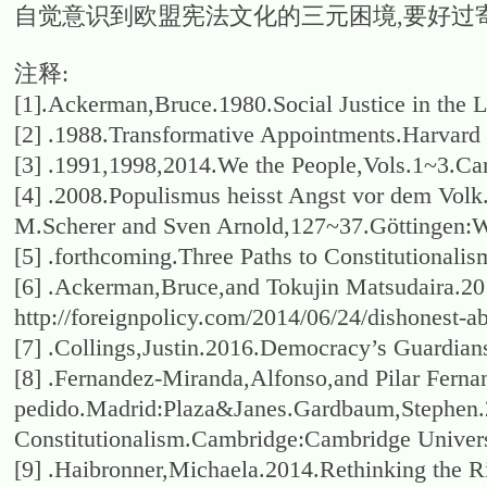
自觉意识到欧盟宪法文化的三元困境,要好过
注释:
[1].Ackerman,Bruce.1980.Social Justice in the 
[2] .1988.Transformative Appointments.Harvar
[3] .1991,1998,2014.We the People,Vols.1~3.Ca
[4] .2008.Populismus heisst Angst vor dem Volk
M.Scherer and Sven Arnold,127~37.Göttingen:Wa
[5] .forthcoming.Three Paths to Constitutionalis
[6] .Ackerman,Bruce,and Tokujin Matsudaira.20
http://foreignpolicy.com/2014/06/24/dishonest-a
[7] .Collings,Justin.2016.Democracy’s Guardian
[8] .Fernandez-Miranda,Alfonso,and Pilar Fern
pedido.Madrid:Plaza&Janes.Gardbaum,Stephe
Constitutionalism.Cambridge:Cambridge Univers
[9] .Haibronner,Michaela.2014.Rethinking the Ri