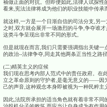
袖做正面的对抗。但即便如此,法律人试探性
看来,宪法法律将成为他们的职业技能中传承
就这样,一方是一个日渐自信的司法分支,另
之时,双方就会展开一场激烈的斗争,争夺谁
这类斗争呈现出非常不同的形式。
但是就现在而言,我们只需要强调指出关键一
的政治--法律争夺,同走其他两条正当性之
(二)精英主义的症候
我们现在思考内部人范式中的责任政府。在此
立之革命原则的守护者,是毫无意义的——因
己的声音,这种观念本身即被视为一种民粹主
因此,法院所承担的适当角色就有着非常不同
治投机分子的败坏,而应当让自身成为有作用