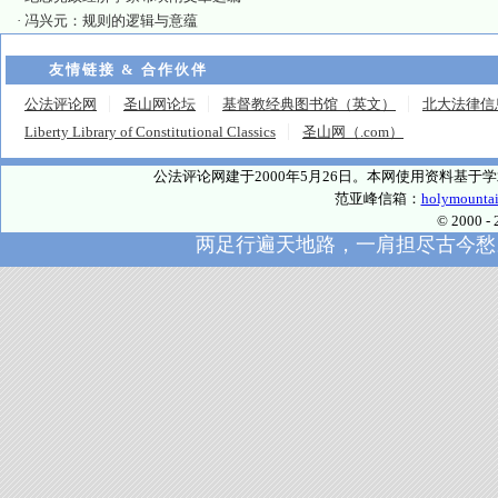
·
冯兴元：规则的逻辑与意蕴
友情链接 & 合作伙伴
公法评论网
圣山网论坛
基督教经典图书馆（英文）
北大法律信
Liberty Library of Constitutional Classics
圣山网（.com）
公法评论网建于2000年5月26日。本网使用资料基
范亚峰信箱：
holymounta
© 2000
两足行遍天地路，一肩担尽古今愁