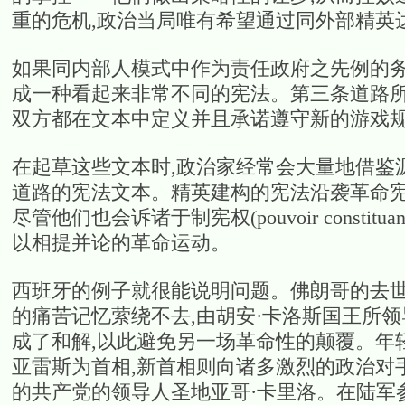
重的危机,政治当局唯有希望通过同外部精英
如果同内部人模式中作为责任政府之先例的务实
成一种看起来非常不同的宪法。第三条道路所
双方都在文本中定义并且承诺遵守新的游戏
在起草这些文本时,政治家经常会大量地借鉴
道路的宪法文本。精英建构的宪法沿袭革命宪
尽管他们也会诉诸于制宪权(pouvoir const
以相提并论的革命运动。
西班牙的例子就很能说明问题。佛朗哥的去
的痛苦记忆萦绕不去,由胡安·卡洛斯国王所
成了和解,以此避免另一场革命性的颠覆。年
亚雷斯为首相,新首相则向诸多激烈的政治对
的共产党的领导人圣地亚哥·卡里洛。在陆军