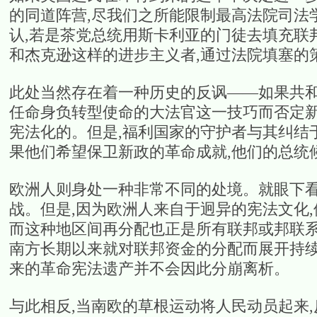
的同道阵营,尽我们之所能限制最高法院司法
认,若是茶党总统用斯卡利亚的门徒去填充联
和杰克逊这样的进步主义者,通过法院填塞的
此处当然存在着一种历史的反讽——如果共和党
任命身负转型使命的大法官这一技巧而否定新
宪法化的。但是,福利国家的守护者与其纠结
果他们希望保卫新政的革命成就,他们的总统候
欧洲人则身处一种非常不同的处境。就眼下看
战。但是,因为欧洲人来自于迥异的宪法文化
而这种地区间再分配也正是所有联邦或邦联系
南方长期以来就对联邦资金的分配而展开持续
来的革命宪法遗产并不会因此分崩离析。
与此相反,当南欧的草根运动将人民动员起来