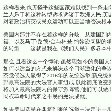
这样看来,也无怪乎这些国家难以找到一条走
兰人乐于将这种转型诉求诉诸于欧洲人民;英
对着政治精英或民众运动可以正当地否决根本
美国内部并不存在着这样的分歧。从建国到内
福、以及马丁·路德·金与林登·约翰逊同盟的
的转型——这就是我在《我们人民》多卷本
那么,且看这么一个悖论:虽然现如今的美国人
如何以适当的方式来解决这个日渐激化的争议
茶党候选人赢得了2016年的总统选举,新总
邦最高法院的大法官人事组成,以此彻底改变
将加入最高法院内的保守派阵营,他们可以做
民权革命时代来之不易的宪法成就。
如果美国选民在即将到来的选举中决定进一步