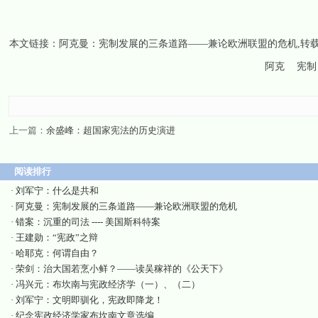
本文链接：
阿克曼：宪制发展的三条道路——兼论欧洲联盟的危机
,转
阿克
宪制
上一篇：
余盛峰：超国家宪法的历史演进
阅读排行
·
刘军宁：什么是共和
·
阿克曼：宪制发展的三条道路——兼论欧洲联盟的危机
·
错案：沉重的司法 ---- 美国斯科特案
·
王建勋：“宪政”之辩
·
哈耶克：何谓自由？
·
荣剑：治大国若烹小鲜？——读吴稼祥的《公天下》
·
冯兴元：布坎南与宪政经济学（一）、（二）
·
刘军宁：文明即驯化，宪政即降龙！
·
纪念宪政经济学家布坎南文章选编