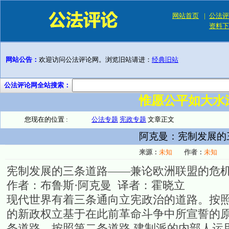
网站首页
|
公法评
资料下
网站公告：
欢迎访问公法评论网。浏览旧站请进：
经典旧站
公法评论网全站搜索：
惟愿公平如大水
您现在的位置 :
公法专题
宪政专题
文章正文
阿克曼：宪制发展的
来源：
未知
作者：
未知
宪制发展的三条道路——兼论欧洲联盟的危
作者：布鲁斯·阿克曼 译者：霍晓立
现代世界有着三条通向立宪政治的道路。按照
的新政权立基于在此前革命斗争中所宣誓的
条道路。按照第二条道路,建制派的内部人运