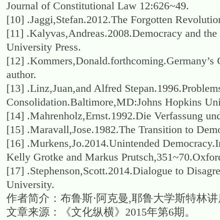
Journal of Constitutional Law 12:626~49.
[10] .Jaggi,Stefan.2012.The Forgotten Revoluti
[11] .Kalyvas,Andreas.2008.Democracy and the 
University Press.
[12] .Kommers,Donald.forthcoming.Germany’s Co
author.
[13] .Linz,Juan,and Alfred Stepan.1996.Problem
Consolidation.Baltimore,MD:Johns Hopkins Univ
[14] .Mahrenholz,Ernst.1992.Die Verfassung un
[15] .Maravall,Jose.1982.The Transition to Dem
[16] .Murkens,Jo.2014.Unintended Democracy.In
Kelly Grotke and Markus Prutsch,351~70.Oxford
[17] .Stephenson,Scott.2014.Dialogue to Disag
University.
作者简介：布鲁斯·阿克曼,耶鲁大学斯特林
文章来源：《文化纵横》2015年第6期。