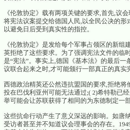
《伦敦协定》载有两项关键的要求,首先,议会
将宪法议案提交给德国人民,以全民公决的形
以避免日后受到真实性的指控。
《伦敦协定》是发给每个军事占领区的新组建
英拒绝了这些要求。为了强调宪法文件的临时
是“宪法”。事实上,德国《基本法》的最后一
议联合起来之时,才可能颁行一部真正的真实
西德政治精英还公然违抗盟国的要求,拒绝将他
投在巴伐利亚州可能无法通过;( 2)希特勒已
举可能会让苏联获得了相同的为东德制定一
这些抗命行动产生了意义深远的影响。如唐纳
受访者甚至并不知道议会理事会的存在。194