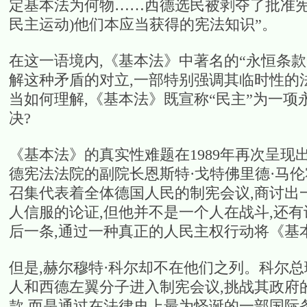
定基本法为何物……西德选民被剥夺了批准宪
民主运动)他们本应当获得的宪法知识”。
在这一语境内,《基本法》中著名的“永恒条
解这种矛盾的对立,一部特别强调其临时性的
当如何理解,《基本法》既宣称“民主”为一项
决?
《基本法》的真实性难题在1989年再次呈现
德宪法法院的副院长恩斯特·戈特佛里德·马伦
召集代表着全体德国人民的制宪会议,商讨出
人信服的论证,但他并不是一个人在战斗,还
后一条,通过一种真正的人民主权行动将《基
但是,赫尔穆特·科尔却不在他们之列。科尔
人和西德左翼分子进入制宪会议,挑战其政府
款,而是通过在法律史上最为怪诞的一部国际