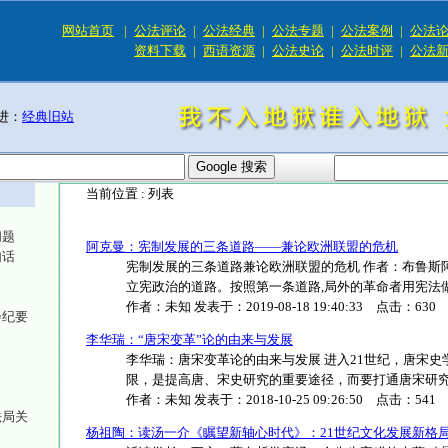
网站首页
|
公法评论
|
公法经典
|
公法专题
|
公法案例
|
公法
资料下载
|
西语资源
|
公法史论
|
公法时评
|
公法
进：
经典旧站
当前位置 :
列表
问题
阿克曼：宪制发展的三条道路——兼论欧洲联盟的危机
句话
宪制发展的三条道路兼论欧洲联盟的危机 作者：布鲁斯阿
立宪政治的道路。按照第一条道路,局外的革命者用宪法做出承诺
作者：
未知
发表于：
2019-08-18 19:40:33
点击：
630
会纪要
李华瑞：“唐宋变革”论的由来与发展
李华瑞：唐宋变革论的由来与发展 进入21世纪，唐宋
限，是提高唐、宋史研究的重要途径，而要打通唐宋研究，在2
作者：
未知
发表于：
2018-10-25 09:26:50
点击：
541
法局关
杨祖陶：读汤一介《瞩望新轴心时代》：21世纪文化发展新格