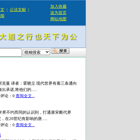
加入收藏
论文
|
公法文献
|
设为首页
新闻
网站地图
克曼 译者：霍晓立 现代世界有着三条通向
,将他们的......
评论：
0
查阅全文...
史学界不约而同的认识到，打通唐宋断代界
0世纪有影响的唐......
评论：
0
查阅全文...
局