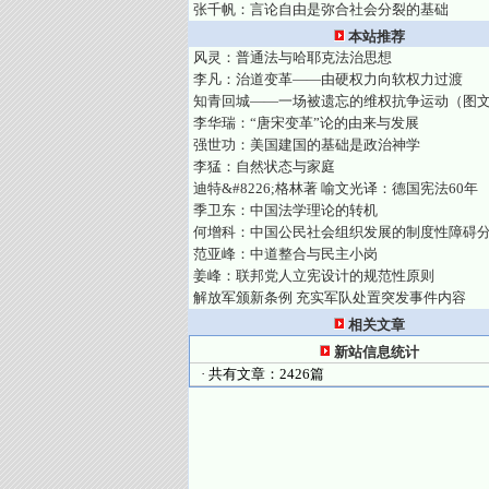
张千帆：言论自由是弥合社会分裂的基础
本站推荐
风灵：普通法与哈耶克法治思想
李凡：治道变革——由硬权力向软权力过渡
知青回城——一场被遗忘的维权抗争运动（图
李华瑞：“唐宋变革”论的由来与发展
强世功：美国建国的基础是政治神学
李猛：自然状态与家庭
迪特&#8226;格林著 喻文光译：德国宪法60年
季卫东：中国法学理论的转机
何增科：中国公民社会组织发展的制度性障碍
范亚峰：中道整合与民主小岗
姜峰：联邦党人立宪设计的规范性原则
解放军颁新条例 充实军队处置突发事件内容
相关文章
新站信息统计
· 共有文章：2426篇