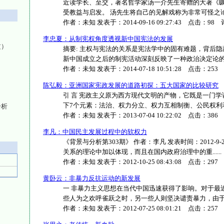
近读学长、至交，著名哲学家汤一介先生寄赠的大著《瞩
受教益与启发。 汤先生将自己的见解戏称为非常可怪之论，这
作者：
未知
发表于：
2014-09-16 09:27:43
点击：
98
评
李忠夏：从制宪权角度透视新中国宪法的发展
文）
摘要: 主权与宪法的关系是宪法学中的固有难题，背后
新中国成立之后的制宪活动深刻反映了一种政治决定论的革命逻
作者：
未知
发表于：
2014-07-18 10:51:28
点击：
253
陈弘毅：亚洲国家宪政发展的道路初探：五大国家的比较研究
引 言 宪政主义原为西方现代文明的产物，它既是一门
下7个元素：法治、权力分立、权力互相制衡、公民权利和自由
分析
作者：
未知
发表于：
2013-07-04 10:22:02
点击：
386
李凡：中国民主发展过程中的软权力
《背景与分析第303期》 作者：李凡 发表时间：2012-9-2
关系的理论中加以体现，而且在国内政府治理中的重......
作者：
未知
发表于：
2012-10-25 08:43:08
点击：
297
黄卧云：非暴力反抗运动的新发展
一 非暴力主义思想在当代中国迅速获得了影响。对于最
些人为之欢呼雀跃之时，另一些人则坚决谴责暴力，由于参与
作者：
未知
发表于：
2012-07-25 08:01:21
点击：
257