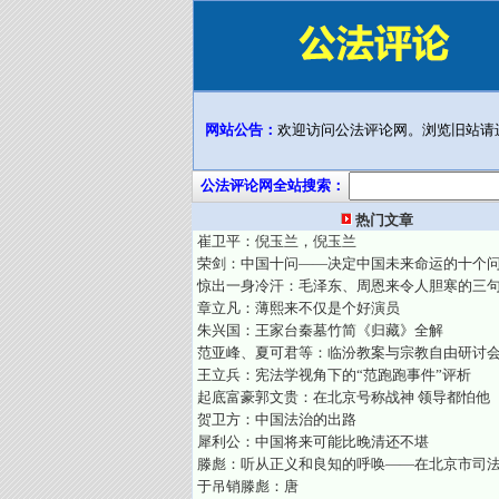
网站公告：
欢迎访问公法评论网。浏览旧站请
公法评论网全站搜索：
热门文章
崔卫平：倪玉兰，倪玉兰
荣剑：中国十问——决定中国未来命运的十个
惊出一身冷汗：毛泽东、周恩来令人胆寒的三
章立凡：薄熙来不仅是个好演员
朱兴国：王家台秦墓竹简《归藏》全解
范亚峰、夏可君等：临汾教案与宗教自由研讨
王立兵：宪法学视角下的“范跑跑事件”评析
起底富豪郭文贵：在北京号称战神 领导都怕他
贺卫方：中国法治的出路
犀利公：中国将来可能比晚清还不堪
滕彪：听从正义和良知的呼唤——在北京市司
于吊销滕彪：唐