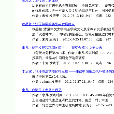
张思之：老传统，新血脉
历史在曲折行进中总会有相似处，更难免重复，于是有传
的优良传统，无一不是人类文明的结晶与延伸，同时受着民族
作者：
未知
发表于：
2012-06-13 19:19:14
点击：
282
赖品超：汉语神学的类型与发展路向
赖品超 (香港中文大学崇基学院文化及宗教研究系教授)
清「汉语神学」一词所指的是甚么。就笔者接触过的材料发现，
作者：
未知
发表于：
2012-04-25 13:07:50
点击：
287
李凡：稳定发展和巩固的民主——观察台湾2012年大选
《背景与分析第289期》 作者：李凡 发表时间：2012-2-24 17
投票日。世界与中国研究所选举观察......
作者：
未知
发表于：
2012-03-02 07:30:57
点击：
396
李启家：论环境法功能的拓发展 ——兼议中国第二代环境法的
兼议中国第二代环境法...
作者：
admin
发表于：
2012-02-27 22:16:45
点击：
224
李凡：台湾民主发展之我见
作者：李凡 发表时间：2011-7-15 10:15:45 20
上自诩台湾民主是亚洲民主的灯塔。但是，对于中国......
作者：
转自世界与中国研究所网站
发表于：
2012-02-03 