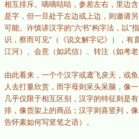
相互排斥。嘀嘀咕咕，参差左右，里边含有
是字，但一旦处于左边或上边，则邀请另
可能。许慎讲汉字的"六书"构字法，以"指
识，察而可见"（《说文解字记》），有
江河）、会意（如武信）、转注（如考老
由此看来，一个个汉字或鸢飞戾天，或鱼
人去打量欣赏，而字母则呆头呆脑，像一
几乎仅限于相互区别，汉字的特征则是有
排，像货架上的商品；汉字则喜竖列，像
告怀素如何写竖笔之语）。