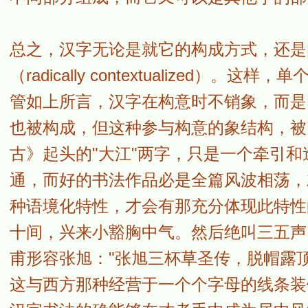
总之，汉字无论是就它的构成方式，还是
（radically contextualize
管如上所言，汉字在构意时不销象，而是
也被构成，但这种参与构意的象结构，被
古》起头的"大江"两字，只是一个牵引
通，而好的书法作品必是全篇风波相荡，
种语境化特性，才会有那充分体现此特性
十间，兴来小豁胸中气。然后绝叫三五声，
甫形容张旭："张旭三杯草圣传，脱帽露
这与西方那种经营于一个个字母的线条装