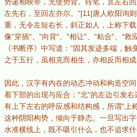
势递相映带，无使势背。转笔，宜左右回
左先右，至回左亦尔。"[11]唐人欧阳询则有
重，无令左短右长，斜正如人，上称下载，
像"穿插"、"向背"、"相让"、"粘合"、"
《书断序》中写道："固其发迹多端，触
之于五行，虽相克而相生，亦相反而相成。"
因此，汉字有内在的动态冲动和构造空间
着下部的出现与应合；"北"的左边引发
有上下左右的呼应感和结构感，所谓"上
这种阴阳构势，倾向于静态。一旦写出字母的
水准横线上，既不吸引什么，也不追求什