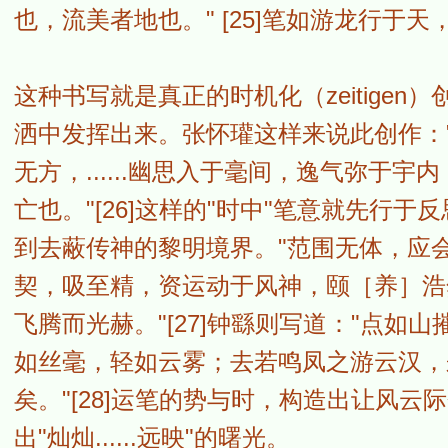
也，流美者地也。" [25]笔如游龙行于
这种书写就是真正的时机化（zeitigen）
洒中发挥出来。张怀瓘这样来说此创作：
无方，......幽思入于毫间，逸气弥于
亡也。"[26]这样的"时中"笔意就先行
到去蔽传神的黎明境界。"范围无体，应
契，吸至精，资运动于风神，颐［养］浩
飞腾而光赫。"[27]钟繇则写道："点
如丝毫，轻如云雾；去若鸣凤之游云汉，
矣。"[28]运笔的势与时，构造出让风
出"灿灿......远映"的曙光。