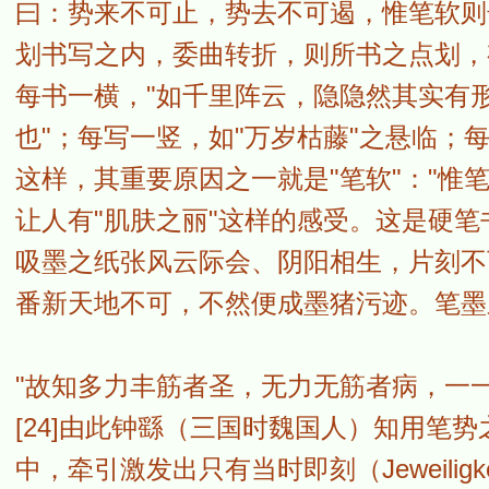
曰：势来不可止，势去不可遏，惟笔软则奇
划书写之内，委曲转折，则所书之点划，
每书一横，"如千里阵云，隐隐然其实有形
也"；每写一竖，如"万岁枯藤"之悬临；每
这样，其重要原因之一就是"笔软"："惟
让人有"肌肤之丽"这样的感受。这是硬
吸墨之纸张风云际会、阴阳相生，片刻不
番新天地不可，不然便成墨猪污迹。笔墨
"故知多力丰筋者圣，无力无筋者病，一
[24]由此钟繇（三国时魏国人）知用笔
中，牵引激发出只有当时即刻（Jeweili