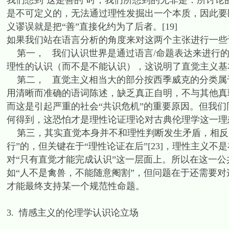
我们想到‘这是善的’时，我们所想到的无非是：所讨论的
是不可定义的，无法通过理性发掘出一个本质，因此要区
义谬误就是把“善”直接化约为了后者。[19]
如果我们站在语言分析的角度来对这两个主张进行一些
第一， 我们认识世界是通过语言/命题表达来进行的
理性的认识（而不是不能认识），这说明了直觉主义基本立
第二， 直觉主义相当大的部分按西季威克的分类属于用
用清晰而准确的语词陈述，缺乏真正自明，不与其他真理
而这是引起严重的社会“共识危机”的重要原因。但我
何得到，这恐怕才是理性论证理论对古典伦理学这一理
第三，其实直觉本身并不和理性判断发生矛盾，相反
行”的，但关键在于“理性论证在后”[23]，理性主义
对“只有直觉才能完成认识”这一层面上。所以在这一
如“人不是禽兽，不能随意阉割”，但问题在于还需要
才能最终支持某一个规范性命题。
3. 情感主义的伦理学认识论立场