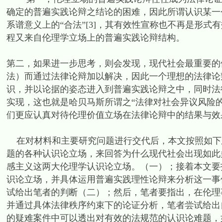
确定的普遍实践论辩之结论的困难，因此所谓认识某一
系谱意义上的“合法”[3]，其有效性宣称也不再是形
程又来自伦理学立场上的普遍实践论辩结构。
第二，如果进一步思考，则会发现，现代社会最重要的
法）而通过法律论辩加以解决，因此一个理想的法律论
识，并以论据的姿态进入到普遍实践论辩之中，同时法
实现，这也就是哈贝马斯所谓之“法律对社会异议风险的担
们更应认真对待伦理价值立场在法律论辩中的结果与效
在对材料和主要研究问题进行交代后，本文按照如下
题的各种认识论立场，来回答为什么现代社会出现如此
感主义这两大伦理学认识论立场。（一）；接着本文要
识论立场，并具体运用普遍实践理性论辩来分析这一事
试给出笔者的判断（二）；然后，笔者要指出，在伦理
并通过具体法律秩序约束下的论证分析，笔者尝试给出
的疑难案件中可以透出对有效的法规范的认识论难题，