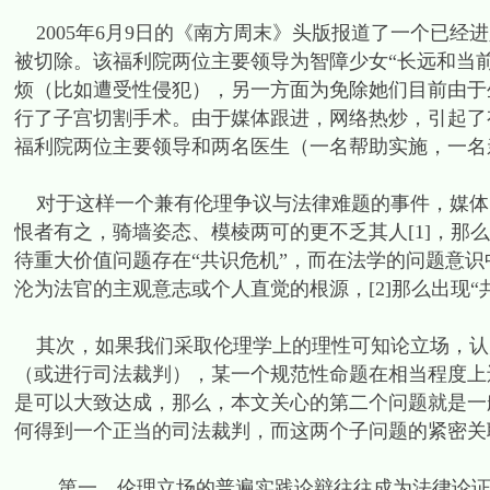
2005年6月9日的《南方周末》头版报道了一个已经
被切除。该福利院两位主要领导为智障少女“长远和当
烦（比如遭受性侵犯），另一方面为免除她们目前由于
行了子宫切割手术。由于媒体跟进，网络热炒，引起了
福利院两位主要领导和两名医生（一名帮助实施，一名
对于这样一个兼有伦理争议与法律难题的事件，媒体
恨者有之，骑墙姿态、模棱两可的更不乏其人[1]，那
待重大价值问题存在“共识危机”，而在法学的问题意识
沦为法官的主观意志或个人直觉的根源，[2]那么出现“
其次，如果我们采取伦理学上的理性可知论立场，认
（或进行司法裁判），某一个规范性命题在相当程度上
是可以大致达成，那么，本文关心的第二个问题就是一
何得到一个正当的司法裁判，而这两个子问题的紧密关
第一，伦理立场的普遍实践论辩往往成为法律论证的价值