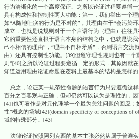
行为清晰化的一个高度保证。之所以论证过程要遵循一
具有构成性和控制性两大功能：第一，我们举出一个理
如“A随地吐痰的行为是不对的”，其理由在于“会污染
成立，也就是说规则对于一个言语行为（理由）往往具有
它的重要性还直根于语言本身的结构之中，也就是说我
己不相信的理由”，“理由不自相矛盾”，否则语言交
由）还具有控制性功能。[39]但遵守理性规则也有一
则”[40]之所以论证过程要遵循一定的形式，其原因
知道运用理由论证命题在逻辑上最基本的结构是怎样的
总之，论证某一规范性命题的语言行为只要遵循这样
百分之百客观与正确，但却仍然可以认为是理性的，因
[41]也可看作是对元伦理学一个最为关注问题的回应
性”概念的场域[42](domain specificity of concep
域的特殊部分。[43]
法律论证按照阿列克西的基本主张必然从属于普遍实践