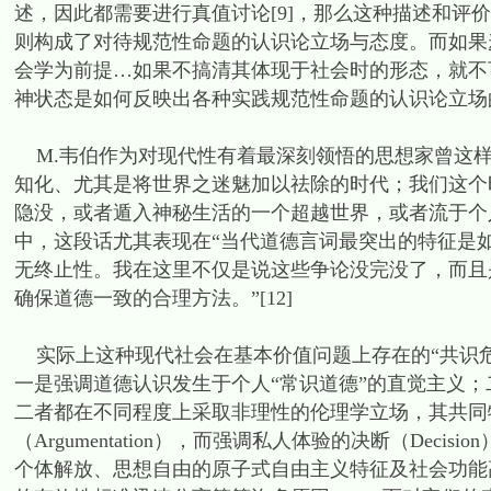
述，因此都需要进行真值讨论[9]，那么这种描述和评
则构成了对待规范性命题的认识论立场与态度。而如果
会学为前提…如果不搞清其体现于社会时的形态，就不可
神状态是如何反映出各种实践规范性命题的认识论立场
M.韦伯作为对现代性有着最深刻领悟的思想家曾这样
知化、尤其是将世界之迷魅加以祛除的时代；我们这个
隐没，或者遁入神秘生活的一个超越世界，或者流于个人
中，这段话尤其表现在“当代道德言词最突出的特征是
无终止性。我在这里不仅是说这些争论没完没了，而且
确保道德一致的合理方法。”[12]
实际上这种现代社会在基本价值问题上存在的“共识危
一是强调道德认识发生于个人“常识道德”的直觉主义
二者都在不同程度上采取非理性的伦理学立场，其共同
（Argumentation），而强调私人体验的决断（Deci
个体解放、思想自由的原子式自由主义特征及社会功能