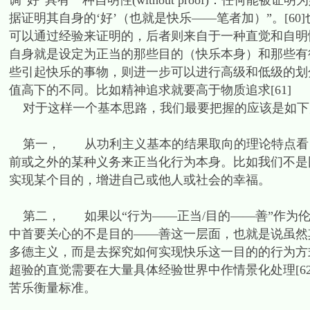
调“好”具有一种自明性(without proof)：任何
据证明其自身的‘好’（也就是快乐——笔者加）”。[6
可以通过经验来证明的，后者则来自于一种直觉和自明
自身就是设定为正当的那些目的（快乐本身）和那些有
些引起快乐的事物，则进一步可以进行高级和低级的划
值高下的不同。比如精神追求就要高于物质追求[61]
对于这样一个基本思路，我们最要把握的应该是如下
第一， 从功利主义基本的结果取向的理论特点看，
前或之外的某种义务来正当化行为本身。比如我们不是
实现某个目的，增进自己或他人或社会的幸福。
第二， 如果以“行为——正当/目的——善”作为伦
中首要关心的不是目的——善这一层面，也就是说虽然
多德主义，而是去探究如何实现快乐这一目的的行为方
超验的直觉需要在大量具体经验世界中作情景化处理[6
苦乐衡量标准。