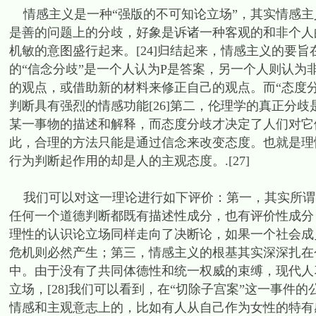
情感主义是一种“强版的不可知论立场”，其实情感主
是善的问题上的分歧，好象是诉诸一种客观的和非个人
机敏的意图盛行起来。[24]归结起来，情感主义的要旨
的“信念分歧”是一个人认为P是答案，另一个人则认为
的观点，或借助新的材料来修正自己的观点。而“态度分
判断具有强烈的情感功能[26]第二，伦理学的真正分
某一事物的描述和解释，而态度分歧才决定了人们对它
此，合理的方法只能是通过信念来改变态度。也就是理
行为判断起作用的却是人的主观态度。.[27]
我们可以对这一理论进行如下评价：第一，其实所谓的
任何一个道德判断都既有描述性成分，也有评价性成分
理性的认识论立场同样走向了决断论，如果一个社会成
危机则必然产生；第三，情感主义的根基其实深深扎在
中。由于没有了共同体德性和统一权威的束缚，现代人
立场，[28]我们可以看到，在“切除子宫案”这一事
情感和主观意志上的，比如有人从自己作为女性的特有