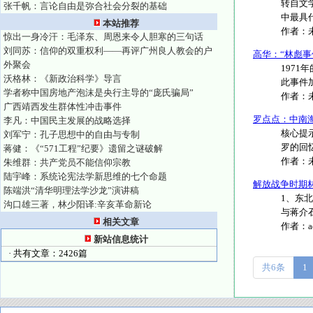
转自文学城
张千帆：言论自由是弥合社会分裂的基础
中最具代表
本站推荐
作者：
惊出一身冷汗：毛泽东、周恩来令人胆寒的三句话
刘同苏：信仰的双重权利——再评广州良人教会的户
高华：“林彪事
外聚会
197
沃格林：《新政治科学》导言
此事件加
学者称中国房地产泡沫是央行主导的“庞氏骗局”
作者：
广西靖西发生群体性冲击事件
罗点点：中南
李凡：中国民主发展的战略选择
核心提
刘军宁：孔子思想中的自由与专制
罗的回忆
蒋健：《“571工程”纪要》遗留之谜破解
作者：
朱维群：共产党员不能信仰宗教
陆宇峰：系统论宪法学新思维的七个命题
解放战争时期
陈端洪“清华明理法学沙龙”演讲稿
1、东
沟口雄三著，林少阳译:辛亥革命新论
与蒋介
相关文章
作者：
新站信息统计
· 共有文章：2426篇
共6条
1