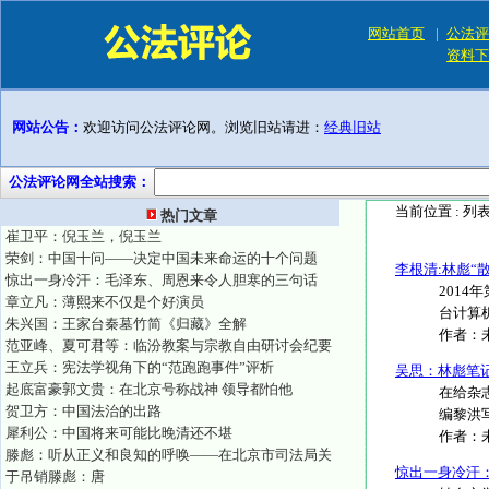
网站首页
|
公法评
资料下
网站公告：
欢迎访问公法评论网。浏览旧站请进：
经典旧站
公法评论网全站搜索：
当前位置 :
列
热门文章
崔卫平：倪玉兰，倪玉兰
荣剑：中国十问——决定中国未来命运的十个问题
李根清:林彪“
惊出一身冷汗：毛泽东、周恩来令人胆寒的三句话
2014
章立凡：薄熙来不仅是个好演员
台计算机
朱兴国：王家台秦墓竹简《归藏》全解
作者：
范亚峰、夏可君等：临汾教案与宗教自由研讨会纪要
王立兵：宪法学视角下的“范跑跑事件”评析
吴思：林彪笔
起底富豪郭文贵：在北京号称战神 领导都怕他
在给杂
贺卫方：中国法治的出路
编黎洪写
犀利公：中国将来可能比晚清还不堪
作者：
滕彪：听从正义和良知的呼唤——在北京市司法局关
惊出一身冷汗
于吊销滕彪：唐