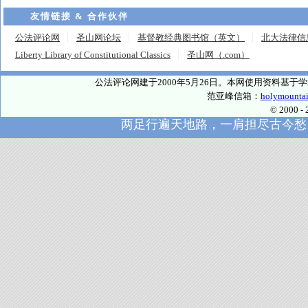
友情链接 & 合作伙伴
公法评论网
圣山网论坛
基督教经典图书馆（英文）
北大法律信
Liberty Library of Constitutional Classics
圣山网（.com）
公法评论网建于2000年5月26日。本网使用资料基
范亚峰信箱：
holymounta
© 2000
两足行遍天地路，一肩担尽古今愁