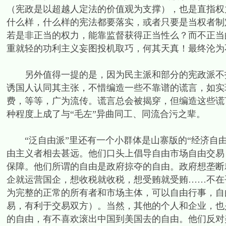
（宪政是以超越人定法的价值观为支撑），也是直指权
什么样，什么样的宪法都要落实，或者只要是当权者制
若是非正当的权力，能靠监督获得正当性么？而不正当
重就轻的功利主义妄图投机取巧，何其天真！最终沦为
另外值得一提的是，因为民主派和部分的宪政派不打
诱国人认同其主张，不惜编造一些不靠谱的谎言，如实
费，等等，广为流传。谎言总会被揭穿，但编造这些谎
种程度上成了与“毛左”异曲同工、同流合污之辈。
“泛自由派”里还有一个小群体是山寨版的“经济自由
由主义者相去甚远。他们口头上倡导自由市场自由交易
保障。他们所谓的自由是政府掠夺的自由。政府想垄断
企就运营国企，想收税就收税，想受贿就受贿……不在
为完整的正常的所有者和市场主体，可以自由行事，自
易，有利于交易双方）。当然，其他的个人和企业，也
的自由，有不喜欢滚出中国到美国去的自由。他们反对