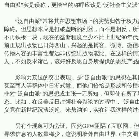
自由派”实是误称，更恰当的称呼应该是“泛社会主义派
“泛自由派”常将其在思想市场上的劣势归咎于权力
障碍。但思想本应是打破垄断的利器，而不是相反，所谓
不再铁板一块，现在的垄断程度至少不比上世纪90年
前正规出版物已日薄西山，兴起的是博客、微博、微信
传播内容的丰富性都远非传统出版物能比。在这样的情况
人，不如反求诸己，该好好反思自身所提供的思想产品
影响力衰退的突出表现，是“泛自由派”的思想在其
甚至商人等群体中日渐式微，而他们恰恰是形成和传播
非对“泛自由派”的思想或主张一无所知，但即使有所
态。比如，在反美反日占领社会舆论的过程中，“泛自
义竟在新世纪沉渣泛起、来势汹汹，实在让我这样的过
另有个现象可为旁证。固然GFW阻隔了互联网，但
寻求信息的人数量稀少，这说明墙外自由世界（中文圈