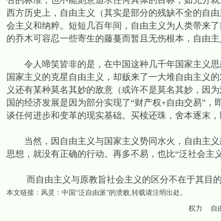
否的标准，也不能刻意追求任何具体的目标，如充分就
西方历史上，自由主义（其实是部分的残缺不全的自由
会主义和纳粹。短短几百年间，自由主义为人类带来了
的乔木可容忍一些寄生的藤蔓而暂且无伤根本，自由主
令人啼笑皆非的是，在中国这种几千年国家主义思想
国家主义的克星自由主义，却贩来了一大堆自由主义的
义还有某种莫名其妙的敌意（或许不是莫名其妙，因为
国的经济发展是因为部分实现了“财产权+自由交易”
谈任何进步和变革的现实基础。买椟还珠，舍本逐末，
当然，因自由主义与国家主义势同水火，自由主义想
思想，就没有正确的行动。再多不易，也比“泛社会主
而自由主义与原教旨社会主义的区分不在于其目的
本文链接：
风灵：中国“泛自由派”的溃败
,转载请注明出处。
权力
自