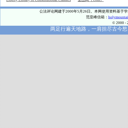
公法评论网建于2000年5月26日。本网使用资料基
范亚峰信箱：
holymounta
© 2000
两足行遍天地路，一肩担尽古今愁