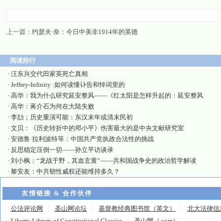
上一篇：
约瑟夫·奈：今日中美非1914年的英德
阅读排行
·
汪东兴交代田家英死亡真相
·
Jeffrey-Infinity :如何读懂讣告和悼词里的
·
高华：我为什么研究延安整风——《红太阳是怎样升起的：延安整风
·
高华：蒋介石为何在大陆失败
·
李劼；历史重演可能：东汉末年或清末民初
·
文贝：《历史转折中的邓小平》伤害最大的是中央文献研究室
·
安德鲁·拉利波特等：中国共产党执政合法性的挑战
·
反思稳定压倒一切——孙立平访谈录
·
刘小枫：“龙战于野，其血玄黄”——共和国战争史的政治哲学解读
·
黎安友：中共韧性威权还能维持多久？
友情链接 & 合作伙伴
公法评论网
圣山网论坛
基督教经典图书馆（英文）
北大法律信
Liberty Library of Constitutional Classics
圣山网（.com）