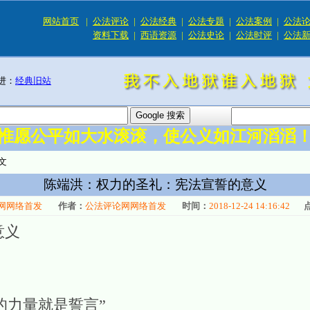
网站首页
|
公法评论
|
公法经典
|
公法专题
|
公法案例
|
公法
资料下载
|
西语资源
|
公法史论
|
公法时评
|
公法
进：
经典旧站
惟愿公平如大水滚滚，使公义如江河滔滔
文
陈端洪：权力的圣礼：宪法宣誓的意义
网网络首发
作者：
公法评论网网络首发
时间：
2018-12-24 14:16:42
意义
的力量就是誓言”