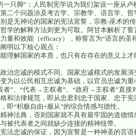
的一只脚”；人民制宪学说为我们架设一座从卢梭
。第二个问题涉及考古学、宗教学、语言学、哲
别是无神论的国家的宪法宣誓，宗教-巫术的
言哲学的解释方法则更为可取。阿甘本解析了誓
和效能（efficacy），称誓言为“语言的圣礼”
地阐明以下核心观点：
才能理解国家的本质，也只有在存在的意义上才
其政治忠诚的模式不同。国家忠诚模式的发展演
演变为以公民相互忠诚为基础，以官员忠诚为重
权者”、“代表→主权者”、“政府→主权者”直
人格和法律规范，即从忠君到忠于国家、忠于宪
，即“积极自由+服从”的综合情感与德性。
的精神法典，否则国家就不具有最牢固的道德情
表与被代表者之间就缺少连接的精神纽带。
为宪法忠诚的保证，因为宣誓是一种神圣的言语