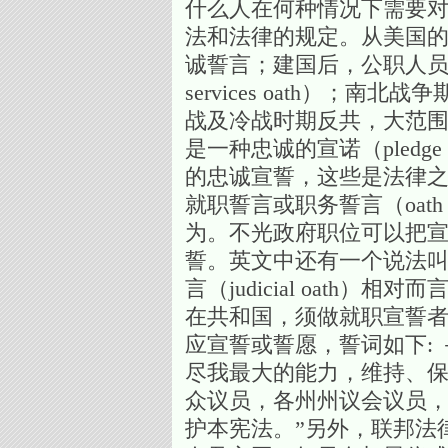
什么人在何种情况下需要
法和法律的规定。从美国
诚誓言；建国后，公职人员就
services oath）
战及冷战时期反共，大范
是一种忠诚的宣诺（pledge
的忠诚宣誓，这些是法律
就职誓言或职务誓言（oath
为。不光政府职位可以把
誓。英文中还有一个说法叫of
言（judicial oath
在共和国，须做就职宣誓者
应宣誓或誓愿，誓词如下: 
尽我最大的能力，维持、保
众议员，各州州议会议员
护本宪法。”另外，联邦法