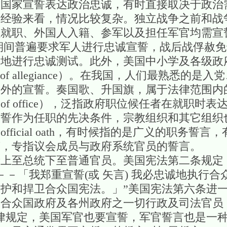
对国家宣誓表达政治忠诚，有时直接取决于政治
的经验来看，情况比较复杂。独立战争之前和战
职、外国人入籍、参军以及担任军官均需宣誓（un
；南北战争期间普遍要求军人进行忠诚宣誓，战后战俘
围地进行忠诚测试。此外，美国中小学及各级政
 of allegiance）。在我国，人们最熟悉的
之外的宣誓。奏国歌、升国旗，属于法律范围内
 of office），泛指政府职位候任者在就职时
宣誓作为任职的先决条件，宗教组织和其它组织
ficial oath，有时候指的是广义的职务誓
）相对而言，专指议会成员与政府系统官员的誓言。
上至总统下至普通官员。美国宪法第二条规定
－－「我郑重宣誓(或 矢言) 我必忠诚地执行
护和捍卫合众国宪法。」”美国宪法第六条进一
，合众国政府及各州政府之一切行政及司法官员
律规定，美国军官也要宣誓，军官誓言也是一