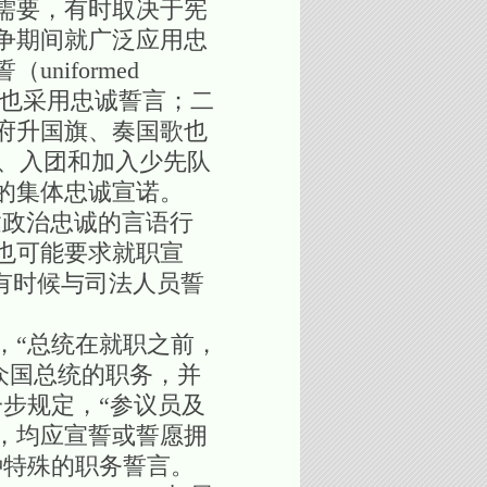
需要，有时取决于宪
争期间就广泛应用忠
iformed
赦免也采用忠诚誓言；二
府升国旗、奏国歌也
是入党、入团和加入少先队
的集体忠诚宣诺。
表达政治忠诚的言语行
也可能要求就职宣
言，有时候与司法人员誓
，“总统在就职之前，
合众国总统的职务，并
步规定，“参议员及
，均应宣誓或誓愿拥
种特殊的职务誓言。