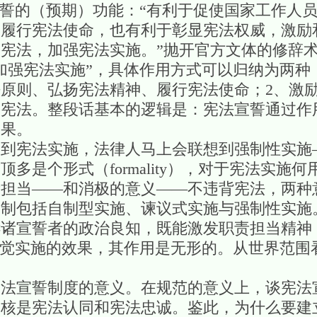
宣誓的（预期）功能：“有利于促使国家工作人
、履行宪法使命，也有利于彰显宪法权威，激励
宪法，加强宪法实施。”抛开官方文体的修辞
加强宪法实施”，具体作用方式可以归纳为两种
原则、弘扬宪法精神、履行宪法使命；2、激
护宪法。整段话基本的逻辑是：宪法宣誓通过作
效果。
谈到宪法实施，法律人马上会联想到强制性实施
多是个形式（formality），对于宪法实施
责担当——和消极的意义——不违背宪法，两种
控制包括自制型实施、谏议式实施与强制性实施
诉诸宣誓者的政治良知，既能激发职责担当精神
on），追求自觉实施的效果，其作用是无形的。从世界
。
宪法宣誓制度的意义。在规范的意义上，谈宪法
内核是宪法认同和宪法忠诚。鉴此，为什么要建