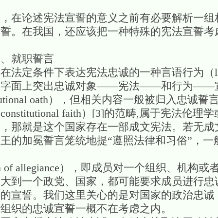
物，在论述宪法宣誓的意义之前有必要解析一组
宣誓。在我国，还应该把一种特殊的宪法宣誓考
言、就职誓言
定条件下表达宪法忠诚的一种言语行为（linguis
，字面上突出忠诚对象——宪法——和行为——
tutional oath），但相关内容一般被归入忠
titutional faith）[3]的范畴,属于宪法
提，那就是这个国家存在一部成文宪法。若无成
王的加冕誓言笼统地提“遵照法律和习俗”，一
, oath of allegiance），即成员对一个组织
，大到一个政党、国家，都可能要求成员进行忠
法的宣誓。我们这里关心的是对国家的政治忠诚
治组织的忠诚宣誓一概不在考虑之内。