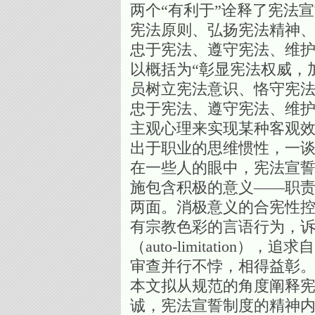
两个“有利于”诠释了宪法
宪法原则、弘扬宪法精神
忠于宪法、遵守宪法、维护
以概括为“彰显宪法权威，
员树立宪法意识、恪守宪法
忠于宪法、遵守宪法、维
主观心理来实现某种客观
出于职业的思维惯性，一
在一些人的眼中，宪法宣誓顶
施包含积极的意义——职
两面。消极意义的合宪性
有宗教色彩的言语行为，
（auto-limitati
审查并行不悖，相得益彰
本文拟从规范的角度阐释
诚，宪法宣誓制度的精神