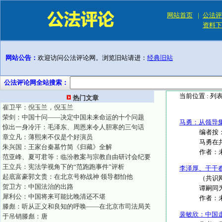
网站首页
|
公法评
资料下
网站公告：
欢迎访问公法评论网。浏览旧站请进：
经典旧站
公法评论网全站搜索：
当前位置 :
列
热门文章
崔卫平：倪玉兰，倪玉兰
荣剑：中国十问——决定中国未来命运的十个问题
马勇：从领导
惊出一身冷汗：毛泽东、周恩来令人胆寒的三句话
编者按
章立凡：薄熙来不仅是个好演员
马勇在
朱兴国：王家台秦墓竹简《归藏》全解
作者：
范亚峰、夏可君等：临汾教案与宗教自由研讨会纪要
王立兵：宪法学视角下的“范跑跑事件”评析
李泽厚、干干
起底富豪郭文贵：在北京号称战神 领导都怕他
（共识
贺卫方：中国法治的出路
谭嗣同
犀利公：中国将来可能比晚清还不堪
作者：
滕彪：听从正义和良知的呼唤——在北京市司法局关
裴敏欣：中国
于吊销滕彪：唐