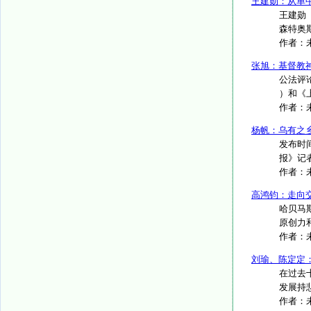
王建勋：从单
王建勋（
森特奥斯
作者：
张旭：基督教
公法评
）和《上
作者：
杨帆：乌有之
发布时间
报》记者
作者：
高鸿钧：走向
哈贝马
原创力
作者：
刘瑜、陈定定
在过去
发展持悲
作者：