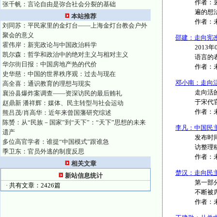
作者：
张千帆：言论自由是弥合社会分裂的基础
遍的想
本站推荐
作者：
刘同苏：平民家里的金灯台——上海金灯台教会户外
聚会的意义
邵建：走向宪改
霍伟岸：新宪政论与中国政治科学
2013
凯尔森：哲学和政治中的绝对主义与相对主义
语言的表
华尔街日报：中国房地产热的代价
作者：
史华慈：中国的世界秩序观：过去与现在
邓小南：走向
高全喜：通识教育的理想与现实
走向活
襄汾县爆炸案调查——资深访民的最后贿礼
于宋代官
赵鼎新 潘祥辉：媒体、民主转型与社会运动
作者：
熊吕茂/肖高华：近年来曾国藩研究综述
陈赟：从“民族－国家”到“天下”：“天下”思想的未来
李凡：中国民
遗产
发布时间
多位高官学者：谁提“中国模式”跟谁急
访整理稿
季卫东：官员外逃的制度反思
作者：
相关文章
楚汉：走向民
新站信息统计
第一部
· 共有文章：2426篇
不断被
作者：