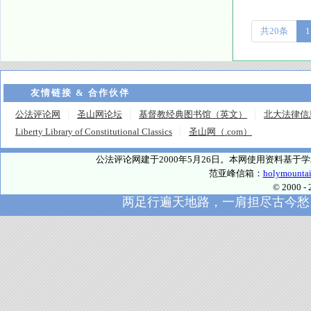
共20条
1
友情链接 & 合作伙伴
公法评论网
圣山网论坛
基督教经典图书馆（英文）
北大法律信
Liberty Library of Constitutional Classics
圣山网（.com）
公法评论网建于2000年5月26日。本网使用资料基
范亚峰信箱：
holymounta
© 2000
两足行遍天地路，一肩担尽古今愁