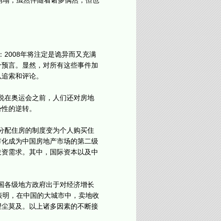
崩塌，虽然伴随着诸多偶然，但也
2008年将注定是诡异而又充满
个预言。显然，对所有这些事件加
以追索和评论。
说在奥运会之前，人们还对房地
势性的逆转。
分配住房的制度变为个人购买住
市化成为中国房地产市场的第二级
投资需求。其中，国际资本以及中
国各级地方政府出于对经济增长
表明，在中国的大城市中，卖地收
望尘莫及。以上诸多因素的不断接