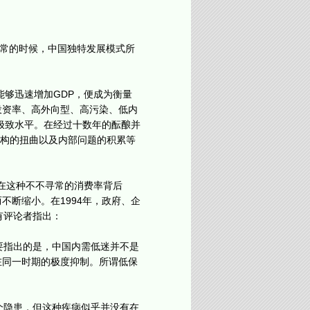
为常的时候，中国独特发展模式所
够迅速增加GDP，便成为衡量
投资率、高外向型、高污染、低内
极致水平。在经过十数年的酝酿并
结构的扭曲以及内部问题的积累等
藏在这种不不寻常的消费率背后
断缩小。在1994年，政府、企
滑。有评论者指出：
要指出的是，中国内需低迷并不是
在同一时期的极度抑制。所谓低保
个隐患，但这种疾病似乎并没有在