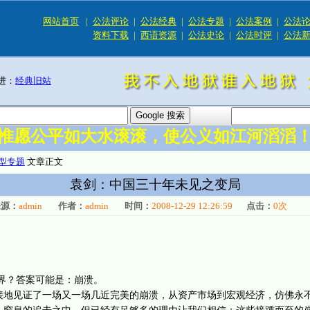
网站首页
|
公法评论
|
公法经典
|
公法专题
|
公法案例
|
公法
资料下载
|
西语资源
|
公法史论
|
公法时评
|
公法
进：
经典旧站
惟愿公平如大水滚滚，使公义如江河滔滔
型专题
文章正文
袁剑：中国三十年未见之变局
来源：
admin
作者：
admin
时间：
2008-12-29 12:26:59
点击：
0
次
界？答案可能是：崩溃。
地见证了一场又一场几近完美的崩溃，从资产市场到宏观经济，仿佛永