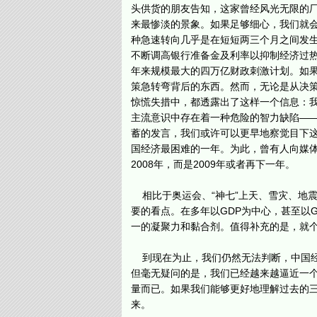
头供货的朋友告知，这家曾经风光无限的厂
来最惨淡的景象。如果足够细心，我们就会
种急速转向几乎是在短短两三个月之间发
不断调高银行准备金及利率以抑制经济过
年来规模最大的四万亿财政刺激计划。如
策急转弯背后的东西。然而，无论是从决策
惊慌失措中，都透露出了这样一个信息：
主流意识中存在着一种危险的智力缺陷—
蓄的发言，我们或许可以更早地察觉目下这
国经济最困难的一年。为此，曾有人向媒体
2008年，而是2009年或者再下一年。
相比于奥运会、“神七”上天、雪灾、地震
要的看点。在多年以GDP为中心，甚至以
一的凝聚力和黏合剂。值得补充的是，就
到现在为止，我们仍然无法判断，中国经
但毫无疑问的是，我们已经越来越逼近一个
量而已。如果我们能够更好地理解过去的三
来。