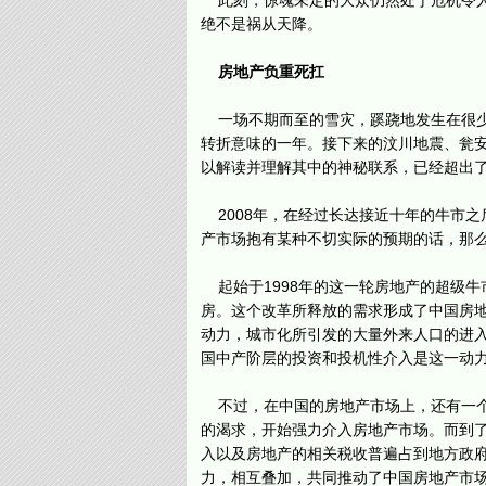
此刻，惊魂未定的大众仍然处于危机令人
绝不是祸从天降。
房地产负重死扛
一场不期而至的雪灾，蹊跷地发生在很少下
转折意味的一年。接下来的汶川地震、瓮
以解读并理解其中的神秘联系，已经超出
2008年，在经过长达接近十年的牛市
产市场抱有某种不切实际的预期的话，那
起始于1998年的这一轮房地产的超级
房。这个改革所释放的需求形成了中国房
动力，城市化所引发的大量外来人口的进
国中产阶层的投资和投机性介入是这一动
不过，在中国的房地产市场上，还有一个
的渴求，开始强力介入房地产市场。而到了
入以及房地产的相关税收普遍占到地方政
力，相互叠加，共同推动了中国房地产市