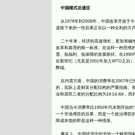
中国模式后遗症
从1978年到2008年，中国改革开放
遗留下来的一些后果正在以一种尖利的方
二十年来，经济的高速增长，更加准确地
改革和真理的唯一标准。在这样一种思维
需、低福利、低保障的发展路径。在199
在新世纪（尤其是2001年加入WTO之
弊端。
在内需方面，中国的消费率在2007年已
的，实际上是财富分配结构的严重扭曲。资
业和居民三者的分配比例为18∶16∶66，而
中国当今消费率比1950年代末期开始的
一个市场博弈的后果，而是一个政治博弈
障成本指的即是这样一种情形。
事实上，中国经济中的另外一个畸形指标