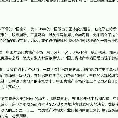
窒息的追击之中，但已经有足够多的理由让我们相信：这些接踵而至的
雪的中国南方，为2008年的中国做出了巫术般的预言。它似乎在暗示：
安事件、股市崩溃、三鹿奶粉，以及惊涛拍岸的金融海啸，无不暗合了这
了我们的智力范围，因此，我们仅仅能够对那些我们可能理解的一部分予
之后，中国炽热的房地产市场，终于冷却下来，价格下滑，成交锐减。如果
么奥运会之后，绝大多数人都应该承认，中国的房地产市场已经出现了趋
牛市，大致有如下几个动力。一是所谓住房制度改革，即由以前主要由单位
地产市场第一级动力。在住房制度改革动力释放的同时，中国的大规模城
入进一步刺激了房地产的市场需求。中国房地产市场的第三个动力来自于
力的主要成分。
更加隐蔽和更加强劲的动力，那就是政府。自1990年代中后期以降，中
后期，房地产更成为政府推动GDP以及增加地方财政收入的法宝。数据
府收入的三分之一以上，而房地产对相关产业的拉动则更是为其他行业所
场的这一超级周期。