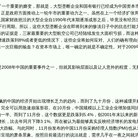
一个重要的嬗变，那就是，大型垄断企业和国有银行已经成为中国资本
，正是政府方面推动上一轮牛市的重要动力之一。虽然在上一个经济扩张
国家财政挹注的大型企业自1990年代末期逐渐成形之后，毕竟没有经历
的下行周期。所以，这些大型垄断企业在即将到来的惨淡日子中的抗击打能
的证据是，三家最重要的大型航空公司已经陆续发生大面积亏损，而这种
P增速跌落到8%或者更低的情况下，这些企业将如何应对。人们的确有理
一次巨额的输血？在资本市场上，唯一确定的就是不确定性。对于2009
008年中国的重要事件之一，但就其影响层面以及让人意外的程度，无疑
狂飙的中国的经济开始出现增长乏力的趋向，而到了九十月份，这种减缓开
完全可以用急速崩落形容。在10月份，中国规模以上工业企业增加值同比
一半。而到了11月份，这个数据更是跌落到5.4%，创2001年末以来的新
增长，比去年同月下降3.1%。而在被认为最能够真实反映经济增长的发电
跌幅。与此同时，11月份发布的中国11月份采购经理人指数(PMI)也从10
所呈现的萧条景象。按照目前最流行的说法就是，需求几乎在一夜之间就