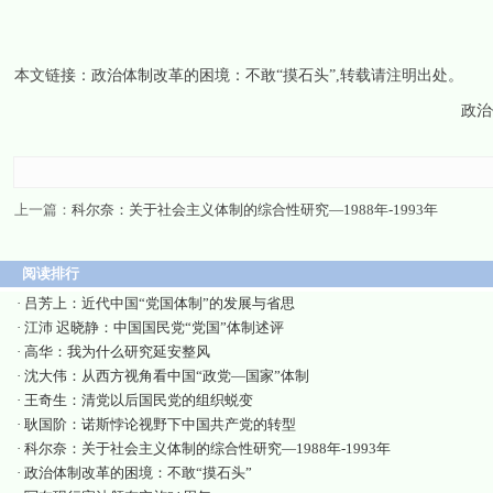
本文链接：
政治体制改革的困境：不敢“摸石头”
,转载请注明出处。
政治
上一篇：
科尔奈：关于社会主义体制的综合性研究—1988年-1993年
阅读排行
·
吕芳上：近代中国“党国体制”的发展与省思
·
江沛 迟晓静：中国国民党“党国”体制述评
·
高华：我为什么研究延安整风
·
沈大伟：从西方视角看中国“政党—国家”体制
·
王奇生：清党以后国民党的组织蜕变
·
耿国阶：诺斯悖论视野下中国共产党的转型
·
科尔奈：关于社会主义体制的综合性研究—1988年-1993年
·
政治体制改革的困境：不敢“摸石头”