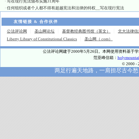
·
写在现行宪法颁布实施31周年
·
任何组织或者个人都不得有超越宪法和法律的特权__写在现行宪法
友情链接 & 合作伙伴
公法评论网
圣山网论坛
基督教经典图书馆（英文）
北大法律信
Liberty Library of Constitutional Classics
圣山网（.com）
公法评论网建于2000年5月26日。本网使用资料基
范亚峰信箱：
holymounta
© 2000
两足行遍天地路，一肩担尽古今愁