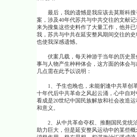
最后，我的遗憾是我应该去莫斯科搜寻
案，涉及40年代苏共与中共交往的文献
来为搜集这些史料作了大量工作，他并已
我，苏共与中共在延安整风期间交往的史
也使我深感遗憾。
伏案几载，每天神游于当年的历史景像
事与人物产生种种体会，这方面的体会与
几点需在此予以说明：
1、予生也晚也，未能躬逢中共草创革
十年代后中共革命之风起云涌，心中自对
看成是20世纪中国民族解放和社会改造
和意义。
2、从中共革命夺权、推翻国民党统治
助力巨大，但是延安整风运动中的某些概