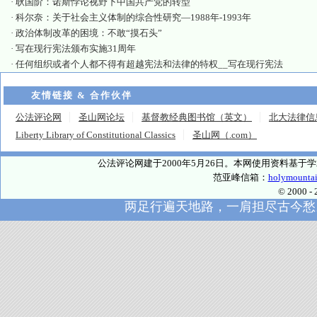
·
耿国阶：诺斯悖论视野下中国共产党的转型
·
科尔奈：关于社会主义体制的综合性研究—1988年-1993年
·
政治体制改革的困境：不敢“摸石头”
·
写在现行宪法颁布实施31周年
·
任何组织或者个人都不得有超越宪法和法律的特权__写在现行宪法
友情链接 & 合作伙伴
公法评论网
圣山网论坛
基督教经典图书馆（英文）
北大法律信
Liberty Library of Constitutional Classics
圣山网（.com）
公法评论网建于2000年5月26日。本网使用资料基
范亚峰信箱：
holymounta
© 2000
两足行遍天地路，一肩担尽古今愁