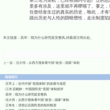
寒三论为契机，已经在国内引起广泛的思
里多有涉及，这里就不再啰嗦了。要之，
住曾经发生过的真实的历史，唯此，才有
跳出历史与人性的阴暗惯性，走出制度陷
本文链接：
高华：我为什么研究延安整风
,转载请注明出处。
上一篇：
沈大伟：从西方视角看中国“政党—国家”体制
阅读排行
·
吕芳上：近代中国“党国体制”的发展与省思
·
江沛 迟晓静：中国国民党“党国”体制述评
·
高华：我为什么研究延安整风
·
沈大伟：从西方视角看中国“政党—国家”体制
·
王奇生：清党以后国民党的组织蜕变