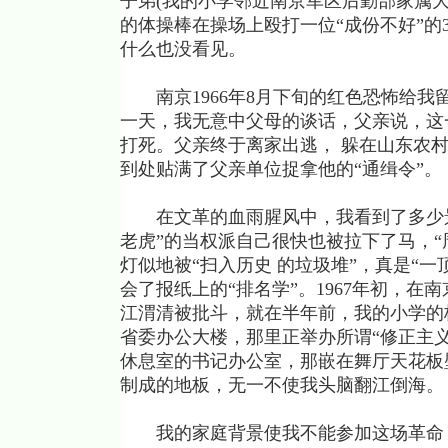
子弟(我的小学邻近南京军区后勤部家属
的体操棒在操场上殴打一位“成份不好”的
什么也没看见。
南京1966年8月下旬的红色恐怖给我
一天，我无意中父母的谈话，父亲说，这
打死。父亲终于离家出逃， 躲在山东农
到处贴满了父亲单位捉拿他的“通缉令”。
在文革的血雨腥风中，我看到了多少景
老虎”的当权派自己很快也被拉下了马，“周
灯似地被“扫入历史 的垃圾堆”，真是“
会了报纸上的“排名学”。1967年初，
江渭清被批斗，就在半年前，我的小学的
省委办公大楼，那里正举办所谓“修正主义
休息室的书记办公室，那嵌在舞厅天花板
制成的地板，无一不使我头脑翻江倒海。
我的家庭背景使我不能参加这场革命，