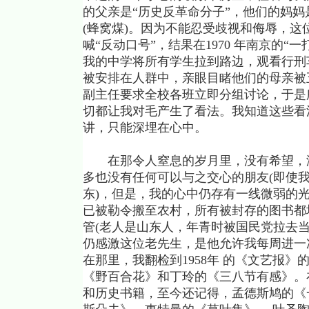
的父亲是“历史反革命分子”，他们的妈
(蜂窝煤)。因为不能忍受歧视和侮辱，
喊“反动口号”，结果在1970 年南京的
我的中学将所有学生拉到路边，观看行刑
被安排在人群中，亲眼目睹他们的母亲被
副主任要求全校各班立即分组讨论，于是所
切都让我对毛产生了看法。我知道这些看
讲，只能深埋在心中。
在那令人窒息的岁月里，没有希望，没
多也没有任何可以与之交心的朋友(即使
东)，但是，我的心中仍存有一线微弱的
已被勒令搬至农村，所有被封存的图书都
管(老人是山东人，年青时被国民党拉去当
仍感激这位老先生，是他允许我每周进一
在那里，我翻检到1958年 的《文艺报
《野百合花》和丁玲的《三八节有感》。
和历史书籍，至今还记得，孟德斯鸠的《