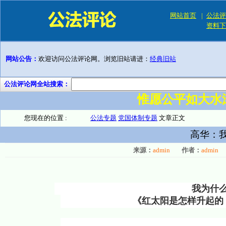
网站首页
|
公法评
资料下
网站公告：
欢迎访问公法评论网。浏览旧站请进：
经典旧站
公法评论网全站搜索：
惟愿公平如大水
您现在的位置 :
公法专题
党国体制专题
文章正文
高华：
来源：
admin
作者：
admin
我为什
《红太阳是怎样升起的