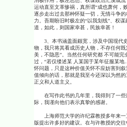
消极作用，极左思想、权谋政治汇溪成流
运动直至文革惨祸，真所谓“成也萧何，
逐步走出过去那种怀疑一切，无情斗争的
力。吾期盼旧时极左的“以我划线”、权
道，如此，则国家幸甚，民族幸甚！
3、本书涵盖面颇宽，涉及中国现代史
物，我只将其看成历史人物，不存任何既
美，不隐恶”。当然任何研究都 不可能
过，“若仅缕述某 人某国于某年征服某地
怀问题，只是这种价值关怀不应妨害到叙
值倾向的话，那就是我至今还深以为然的
正义和人道主义。
在写作此书的几年里，我得到了一些朋
际，我谨向他们表示真挚的感谢。
上海师范大学的许纪霖教授多年来一直
版提出许多好的建议。在与许教授的交往