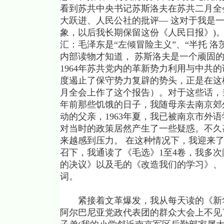
看到苏共中央书记苏斯洛夫在苏共二月全
大跃进、人民公社的批评— 这对于我是
象，以后我长期保留这份《人民日报》)
汇：毛泽东是“左倾冒险主义”、“半托 洛
内部读物才知道， 苏斯洛夫是一个顽固
1964年苏共党内的革新势力利用与中共
度遏止了保守势力复辟的势头，正是在这
月全会上作了这个报告）。对于这些话，
年前那些饥饿的日子，我随母亲去南京郊外
动的父亲，1963年夏，我已被南京市外
对当时的政策居然产生了一些疑惑。不久
来越感到压力。 在这种情况下，我迎来
召下，我通读了《毛选》1至4卷，我多次
的决议》以及毛的《改造我们的学习》、
词。
紧接着文革爆发，我从每天读的《新华日
阿尔巴尼亚党政代表团的群众大会上不见