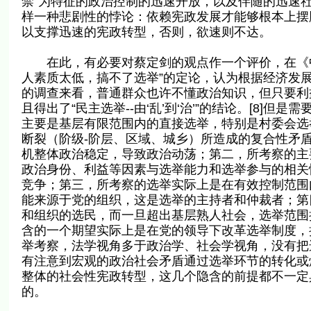
禁”为特征的政治控制的迅速开放，以及伴随的迅速
样一种悲剧性的悖论：依赖宪政发展才能够根本上摆
以支撑迅速的宪政转型，否则，欲速则不达。
在此，有必要对蔡定剑的观点作一个评价，在《中
人素质太低，搞不了选举”的定论，认为根据经济发
的调查来看，普通群众也许不懂政治知识，但只要利
且得出了“民主选举--由‘乱’到‘治’”的结论。[8
主要是基层有限范围内的直接选举，特别是村委会选
断裂（阶级-阶层、区域、城乡）所造成的复合性矛
机整体政治稳定，导致政治动荡；第二，所考察的主
政治身份、利益等因素与选举能力和选举参与的相关
竞争；第三，所考察的选举实际上是在有效控制范围
能来源于党的组织，这是选举的主持者和仲裁者；第
和组织的选民，而一旦超出基层熟人社会，选举范围
含的一个期望实际上是在党的领导下改革选举制度，
举考察，法学视角多于政治学、社会学视角，没有把
有注意到宏观的政治社会矛盾通过选举环节的转化或
整体的社会性宪政转型，这几个隐含的前提都不一定具备
的。