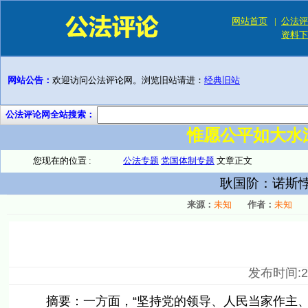
网站首页
|
公法评
资料下
网站公告：
欢迎访问公法评论网。浏览旧站请进：
经典旧站
公法评论网全站搜索：
惟愿公平如大水
您现在的位置 :
公法专题
党国体制专题
文章正文
耿国阶：诺斯
来源：
未知
作者：
未知
发布时间:201
摘要：一方面，“坚持党的领导、人民当家作主、