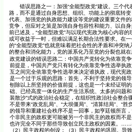
错误思路之一：加强“全能型政党”建设。三个代表
路，而不是通过自身思想、组织、功能上的彻底转变
代表、加强党的执政能力建设等党的建设重要文件的
竞争，但应对之策是加强自身包容性和能力、以自身
前已述及，“全能型政党”与以现代宪政为核心内容的
或可收益于一时，但难以满足长期合法性要求。在一
的“全能型政党”也就意味着把社会性的矛盾和冲突
的整合和消化能力，党的派系化乃至党的分裂也就在
政党建设的错误思路二：中国共产党转化为依靠竞争
前提是，中国共产党只有转化为依靠竞争性选举执政
互之间完全依靠竞争性选举来决定谁执政，现代宪政
是一个过于乐观的思路：首先，不利于坚持党的领导
刨除以上所坚持的价值前提，这也是一个未经证明的
础、已经高度一体化的生产生活系统、太多的问题和
装散沙”式的政治社会稳定，在组织性政治社会整合
不是带来“政党乱局”、“大坝僵局”、“清算结局”、“
的领导和重建社会秩序不是一回事，如亨廷顿所言，
个非民主的政权更可能被另一个非民主的政权而不是
也许完全不同于那些导致创立民主政权的因素。……
（2）民主政权的创设；（3）民主政权的巩固。导致