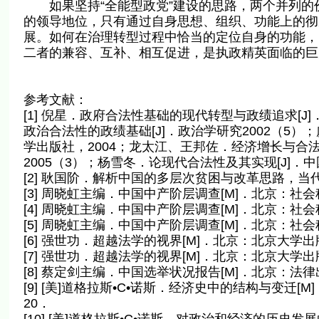
如果坚持“全能型政党”建设的思路，两个并列的
的领导地位，只有通过自身思想、组织、功能上的彻
展。如何在治理转型过程中恰当的定位自身的功能，由
二者的兼容、互补、相互促进，是执政精英面临的巨
参考文献：
[1] 倪星．政府合法性基础的现代转型与政绩追求[J]
政治合法性的政绩基础[J]．政治学研究2002（5
学出版社，2004；龙太江、王邦佐．经济增长与合法
2005（3）；杨雪冬．论现代合法性及其实现[J]．中国
[2] 耿国阶．解析中国的多层次贫困与改革思路，当
[3] 周晓虹主编．中国中产阶层调查[M]．北京：社会
[4] 周晓虹主编．中国中产阶层调查[M]．北京：社会
[5] 周晓虹主编．中国中产阶层调查[M]．北京：社会
[6] 强世功．超越法学的视界[M]．北京：北京大学出
[7] 强世功．超越法学的视界[M]．北京：北京大学出版
[8] 蔡定剑主编．中国选举状况报告[M]．北京：法律出版
[9] [美]道格拉斯•C•诺斯．经济史中的结构与变迁
20．