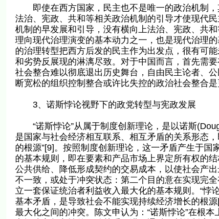
即使在西方国家，民主也不是唯一的政治机制，其
法治、宪政、共和等相关政治机制的引导才使现代民
机制的早发展和引导，没有横向上法治、宪政、共和
理向现代治理演变的基本动力之一，也是现代治理的
的治理转型把西方后发的民主作为出发点，很有可能
和劣势反展现的淋漓尽致。对于中国而言，首先需要
社会整合难以彻底退出历史舞台，自由民主论者、公
断宽松的组织控制整合或许比失控的政治社会整合是
3、诺斯悖论视野下的政党转型与宪政发展
“诺斯悖论”从属于制度创新理论，是以诺斯(Dougl
是国家与社会经济相互联系、相互矛盾的关系形态，
的根源”[9]。按照制度创新理论，这一矛盾产生于
的基本规则，即在要素和产品市场上界定所有权的结
公共供给、降低形成契约的交易成本，以使社会产出
不一致，或处于冲突状态：第二个目的意在实现完全
立一套保证统治者利益收入最大化的基本规则。“悖
基本矛盾，是导致社会不能实现持续经济增长的根源[
最大化之间的冲突。陈文申认为：“诺斯悖论”在根