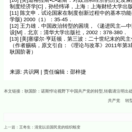
[10] [美]道格拉斯•C•诺斯．对政治和经济的历史
制度经济学[C]，孙经纬译，上海：上海财经大学出版社
[11] 陈文申．试论国家在制度创新过程中的基本功能
学版) 2000（1）：35-45．
[12] 王力雄．中国政治转型的困境，《递进民主
设[M]．北京：清华大学出版社，2002：378-380．
[13] [美]塞缪尔·亨廷顿．第三波：二十世纪末的民主
（作者赐稿，原文引自：《理论与改革》2011年第
耿国阶著）
来源: 共识网 | 责任编辑：邵梓捷
本文链接：
耿国阶：诺斯悖论视野下中国共产党的转型
,转载请注明出
共产党
转
上一篇：
王奇生：清党以后国民党的组织蜕变