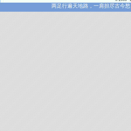
两足行遍天地路，一肩担尽古今愁