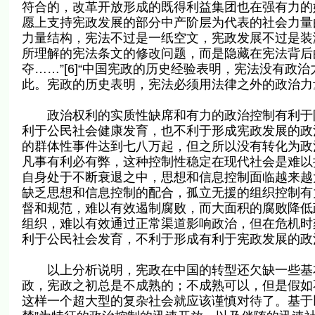
符合的，改革开放形成的既得利益集团也在强有力的
愿上支持宪政发展的部分中产阶层为代表的社会力量
力量结构，宪法不过是一纸空文，宪政发展不过是装
所理解的宪法条文的修改问题，而是隐藏在宪法背后
夺……”[6]“中国宪政的历史经验表明，宪法没有
此。宪政的历史表明，宪法必须用法律之外的政治力量来
政治权利的实质性缺席和有力的政治控制有利于防
利于公民社会健康发育，也不利于形成宪政发展的政
的群体性事件达到七八万起，但之所以没有转化为政
凡事有利必有弊，这种控制性稳定在现代社会是难以
自身处于不断衰退之中，思想和信息控制面临越来越
缺乏思想和信息控制的配合，孤立无援的组织控制有
督和规范，难以有效遏制腐败，而大面积的腐败降低
组织，难以有效通过正常渠道影响政治，但在危机时
利于公民社会发育，不利于形成有利于宪政发展的政
以上分析说明，宪政在中国的转型还欠缺一些基本
政，宪政之初总是不成熟的；不成熟可以，但是假如
这样一个超大型的复杂社会就应该谨慎对待了。基于以