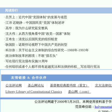
阅读排行
·
吕芳上：近代中国“党国体制”的发展与省思
·
江沛 迟晓静：中国国民党“党国”体制述评
·
高华：我为什么研究延安整风
·
沈大伟：从西方视角看中国“政党—国家”体制
·
王奇生：清党以后国民党的组织蜕变
·
耿国阶：诺斯悖论视野下中国共产党的转型
·
科尔奈：关于社会主义体制的综合性研究—1988年-1993年
·
政治体制改革的困境：不敢“摸石头”
·
写在现行宪法颁布实施31周年
·
任何组织或者个人都不得有超越宪法和法律的特权__写在现行宪法
友情链接 & 合作伙伴
公法评论网
圣山网论坛
基督教经典图书馆（英文）
北大法律信
Liberty Library of Constitutional Classics
圣山网（.com）
公法评论网建于2000年5月26日。本网使用资料基
范亚峰信箱：
holymounta
© 2000