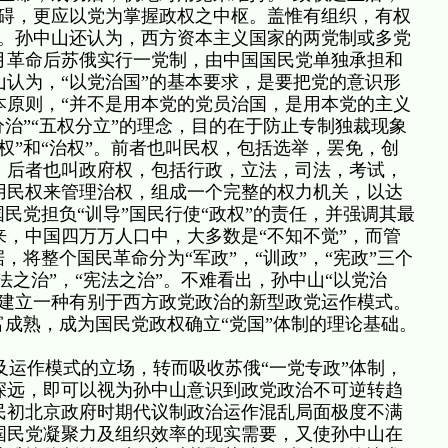
障碍，更应以党为掌握政权之中枢。盖惟有组织，有权
”。孙中山还认为，西方资本主义国家的两党制或多党
月革命后苏俄实行一党制，由中国国民党单独承担和
认为，“以党治国”的基本要求，是要把党的意识形
本原则，“并不是用本党的党员治国，是用本党的主义
分治”“五权分立”的理念，目的在于防止专制独裁现象
权”和“治权”。前者也叫民权，包括选举，罢免，创
；后者也叫政府权，包括行政，立法，司法，考试，
用民权来管理治权，组成一个完整的权力机关，以达
国民党担负“训导”国民行使“政权”的责任，并强调其最
，中国四万万人口中，大多数是“不知不觉”，而管
，将整个国民革命分为“军政”，“训政”，“宪政”三个
法之治”，“宪法之治”。不难看出，孙中山“以党治
国建立一种有别于西方政党政治的新型政党运作模式。
富成熟，成为国民党政权确立“党国”体制的理论基础。
运作模式的立场，转而吸收苏俄“一党专政”体制，
深远，即可以视为孙中山意识到政党政治不可逆转趋
民初北京政府时期代议制政治运作混乱局面极度不满
国民党凝聚力及组织效率的现实需要，又使孙中山在