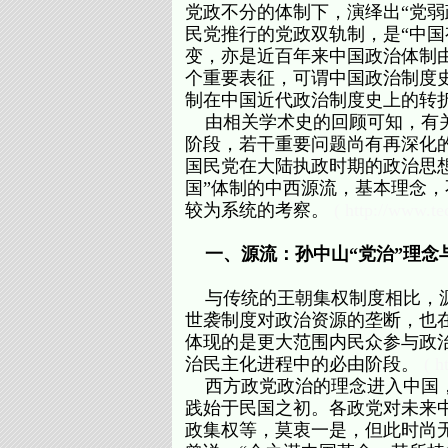
党政不分的体制下，演绎出“党弱
民党推行的党政双轨制，是“中
变，亦是近百年来中国政治体制
个重要表征，可谓中国政治制度史
制在中国近代政治制度史上的转
由相关学术史的回顾可知，有关
阶段，若干重要问题尚有再深化
国民党在大陆执政时期的政治思
国”体制的中西源流，基本理念
较为系统的考察。
( http://www.te
一、源流：孙中山“党治”理念
与传统的王朝集权制度相比，源
世袭制度对政治资源的垄断，也
体现的是更大范围内民众参与政
治民主化进程中的必由阶段。
( h
西方政党政治的理念进入中国，
践始于民国之初。各政党对未来
政集权等，莫衷一是，但此时尚