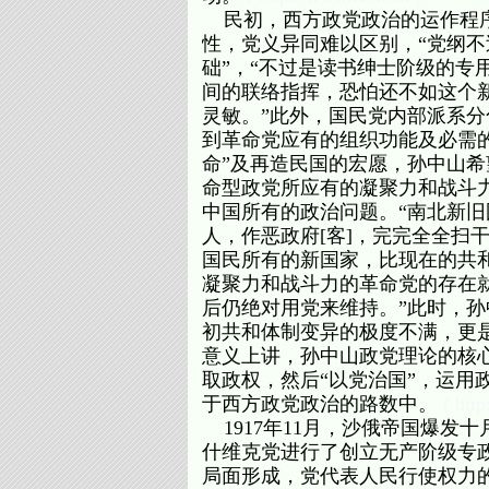
民初，西方政党政治的运作程序
性，党义异同难以区别，“党纲不
础”，“不过是读书绅士阶级的专
间的联络指挥，恐怕还不如这个
灵敏。”此外，国民党内部派系
到革命党应有的组织功能及必需
命”及再造民国的宏愿，孙中山
命型政党所应有的凝聚力和战斗
中国所有的政治问题。“南北新
人，作恶政府[客]，完完全全扫
国民所有的新国家，比现在的共
凝聚力和战斗力的革命党的存在
后仍绝对用党来维持。”此时，孙
初共和体制变异的极度不满，更
意义上讲，孙中山政党理论的核心
取政权，然后“以党治国”，运用
于西方政党政治的路数中。
( htt
1917年11月，沙俄帝国爆发
什维克党进行了创立无产阶级专政
局面形成，党代表人民行使权力的