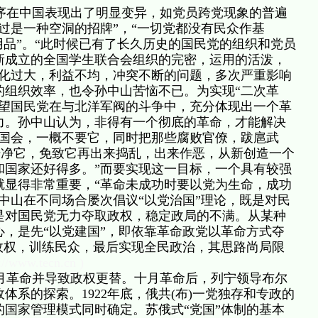
在中国表现出了明显变异，如党员跨党现象的普遍
过是一种空洞的招牌”，“一切党都没有民众作基
用品”。“此时候已有了长久历史的国民党的组织和党员
新成立的全国学生联合会组织的完密，运用的活泼，
分化过大，利益不均，冲突不断的问题，多次严重影响
的组织效率，也令孙中山苦恼不已。为实现“二次革
希望国民党在与北洋军阀的斗争中，充分体现出一个革
力。孙中山认为，非得有一个彻底的革命，才能解决
旧国会，一概不要它，同时把那些腐败官僚，跋扈武
干净它，免致它再出来捣乱，出来作恶，从新创造一个
和国家还好得多。”而要实现这一目标，一个具有较强
就显得非常重要，“革命未成功时要以党为生命，成功
中山在不同场合屡次倡议“以党治国”理论，既是对民
是对国民党无力夺取政权，稳定政局的不满。从某种
，是先“以党建国”，即依靠革命政党以革命方式夺
政权，训练民众，最后实现全民政治，其思路尚局限
p://www.tecn.cn )
十月革命并导致政权更替。十月革命后，列宁领导布尔
体系的探索。1922年底，俄共(布)一党独存和专政的
国家管理模式同时确定。苏俄式“党国”体制的基本