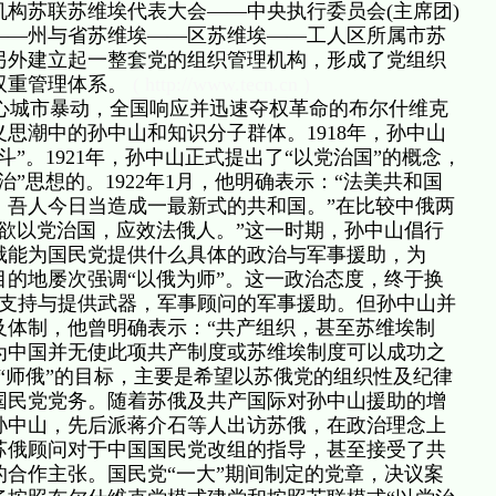
构苏联苏维埃代表大会——中央执行委员会(主席团)
——州与省苏维埃——区苏维埃——工人区所属市苏
另外建立起一整套党的组织管理机构，形成了党组织
双重管理体系。
( http://www.tecn.cn )
城市暴动，全国响应并迅速夺权革命的布尔什维克
思潮中的孙中山和知识分子群体。1918年，孙中山
”。1921年，孙中山正式提出了“以党治国”的概念，
”思想的。1922年1月，他明确表示：“法美共和国
；吾人今日当造成一最新式的共和国。”在比较中俄两
欲以党治国，应效法俄人。”这一时期，孙中山倡行
俄能为国民党提供什么具体的政治与军事援助，为
的地屡次强调“以俄为师”。这一政治态度，终于换
政支持与提供武器，军事顾问的军事援助。但孙中山并
及体制，他曾明确表示：“共产组织，甚至苏维埃制
为中国并无使此项共产制度或苏维埃制度可以成功之
“师俄”的目标，主要是希望以苏俄党的组织性及纪律
国民党党务。随着苏俄及共产国际对孙中山援助的增
孙中山，先后派蒋介石等人出访苏俄，在政治理念上
苏俄顾问对于中国国民党改组的指导，甚至接受了共
合作主张。国民党“一大”期间制定的党章，决议案