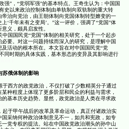
政强”，“党弱军强”的基本特点。王奇生认为：中国国
国有史以来政治控制体制由单轨制向双轨制的重大转
由帝治向党治，由王朝体制向党国体制转型嬗变的一
上‘千年未有之变局’。”这一评价，强调了“党国”体
折意义，颇具启发性。
( http://www.tecn.cn )
中国国民党“党国”体制的相关研究，处于一个起步
的必要。对这一问题持续而深入的研究，是理解中国
想及活动的根本所在。本文旨在对中国国民党“党
，不同时期的具体实践，基本形态的变异及其影响进行
cn.cn )
与苏俄体制的影响
于西方的政党政治，不仅打破了少数精英分子通过
在某种程度上体现了更多阶层和民众的利益与需求，
治的基本历史趋势。显然，政党政治是人类在寻求政
ttp://www.tecn.cn )
起于甲午战后的改革及革命运动，真正付诸政治实
中国采纳何种政治体制意见不一，如共和宪政，如专
无一党专权的提法。站在中国政党政治潮头的孙中山