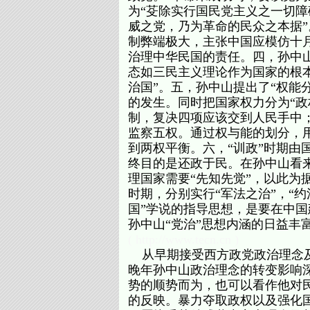
为“芟除实行国民党主义之一切
威之党，乃为革命的民众之本据
制弊端极大，主张中国应模仿十
治理中华民国的责任。四，孙中山
态如三民主义理论作为国家的根
治国”。五，孙中山提出了“权能
的发生。同时把国家权力分为“政
制，复决四项应该交到人民手中
监察五权。通过权与能的划分，
到两权平衡。六，“训政”时期由
终目的是还政于民。在孙中山看来
理国家需要“先知先觉”，以此为据
时期，分别实行“军法之治”，“约
国”学说的指导思想，是要在中
孙中山“党治”思想内涵的日益丰
( http://www.tecn.cn )
从早期接受西方政党政治理念及
晚年孙中山政治理念的转变影响
势的顺势而为，也可以看作他对
的反映。暴力夺取政权以及强化