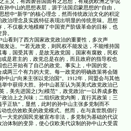
持之主义，有因袭吾国固有之思想，有规抚欧洲之学说
在孙中山的思想表层，源于法国启蒙思想的“自由，
思想中“新学”的核心理念，然而传统政治文化的积淀
的政治理念及实践特征表现出明显的传统意味。思想
存，不仅极大地模糊了中国资产阶级革命的目标，也
变异。
( http://www.tecn.cn )
山看到了西方国家政党政治的重要性，多次声
能发达。”“若无政党，则民权不能发达，不能维持国
其毒，国受其害，是故无政党国，国家有腐败，民权
的或是君主的，政党总是在的，而且政府的指导权也
国也已开始有了自己的政党。事实上，中国的党，
合成两三个有力的大党。每一政党的明确政策将会随
中山“向来主张以党治国”。1912年，同盟会与其他
选举中获得大胜。孙中山甚至认为英美式政党政治已
英，美先进国之[为]模范”，政党政治“一以养成多数
于政治上之兴味；二组织政党内阁，直行其政策；三
溢乎正轨”，显然，此时的孙中山主张多党制而不
活动也仿效欧美的政党模式。然而，在与袁世凯倡行
第一大党的国民党被宣布非法，多党制为基础的代议
政治体制的变异，使心仪欧美代议制的孙中山大受震