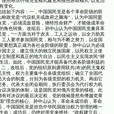
了按照布尔什维克党模式建党和按照苏联模式“以党治
未有变化。
( http://www.tecn.cn )
包括如下内容：一，中国国民党是各个革命阶级的联
中山称政党是“代议机关或政府之脑海”，认为中国同盟
政党，“必须流血冒险，牺牲性命财产，才能做成革命
党的角色转换。改组后，孙中山认为中国国民党兼具革
民党，“一方面当对于农夫，工人之运动，以全力助其
，工人要求参加国民党，相与为不断之努力，以促国
民党要想真正成为各社会阶级的联盟，孙中山认为必须
帝国主义，建立强大的独立民族国家，以民权主义使
分立制度和真正的地方自治，以民生主义实现农民“耕
众生活。如此，中国国民党才能具备代表各阶级利益的
。二，改组后，党的组织原则袭用联共(布)的民主集权
民主性，权力主要集中在各级党组织；确立了全国代
员大会的制度，分别为各级党部的权力机关。再由它
党务。代表大会闭会期间，执行委员会为代行权力机
合议决策的体制，这是国民党对俄共党章的移植。此
拥有对决议的最后决定权，党的领袖显然有僭越党章
国”理念的核心。孙中山认为，革命未成功前，革命
后，中国国民党是担负中华民国政治权力管理的唯一
生命；成功后，仍绝对用党来维持。”政权建立后，