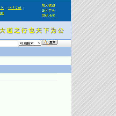
加入收藏
论文
|
公法文献
|
设为首页
新闻
网站地图
！