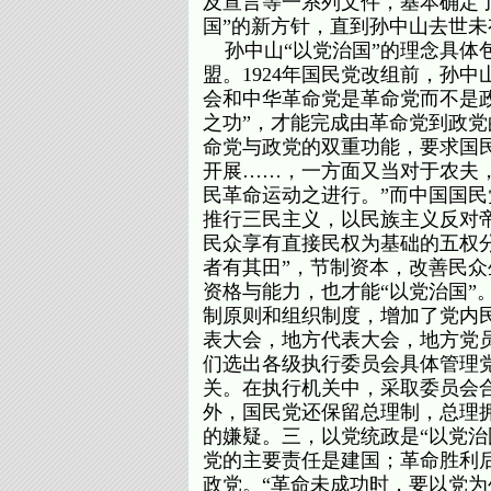
及宣言等一系列文件，基本确定
国”的新方针，直到孙中山去世
孙中山“以党治国”的理念具体
盟。1924年国民党改组前，孙
会和中华革命党是革命党而不是
之功”，才能完成由革命党到政
命党与政党的双重功能，要求国
开展……，一方面又当对于农夫
民革命运动之进行。”而中国国
推行三民主义，以民族主义反对
民众享有直接民权为基础的五权
者有其田”，节制资本，改善民
资格与能力，也才能“以党治国”
制原则和组织制度，增加了党内
表大会，地方代表大会，地方党
们选出各级执行委员会具体管理
关。在执行机关中，采取委员会
外，国民党还保留总理制，总理
的嫌疑。三，以党统政是“以党治
党的主要责任是建国；革命胜利
政党。“革命未成功时，要以党为