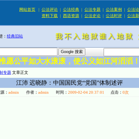
网站首页
|
公法评论
|
公法经典
|
公法专题
|
公法案例
|
公法
资料下载
|
西语资源
|
公法史论
|
公法时评
|
公法
进：
经典旧站
惟愿公平如大水滚滚，使公义如江河滔滔
制专题
文章正文
江沛 迟晓静：中国国民党“党国”体制述评
来源：
admin
作者：
admin
时间：
2009-02-04 20:37:01
点击：
0
次