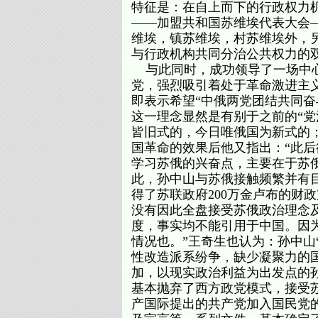
特征是：在自上而下的行政权力机
——加盟共和国苏维埃代表大会
维埃，镇苏维埃，村苏维埃外，
与行政机构共同分治公共权力的
与此同时，成功领导了一场中心
党，强烈吸引着处于革命激进主义
即表示希望“中俄两党团结共同奋斗
这一理念显然是有别于之前的“党治
皆旧式的，今日唯俄国为新式的
国革命的效果后他又指出：“此后
学习苏俄的兴奋点，主要在于苏
此，孙中山与苏俄接触频繁并有目
得了苏联政府200万金卢布的财
没有因此全盘接受苏俄政治理念
度，事实均不能引用于中国。因
情况也。”王奇生也认为：孙中山
性改造派系纷争，缺少凝聚力的
加，以现实政治利益为出发点的
基本抛弃了西方政党模式，接受
产国际提出的共产党加入国民党的