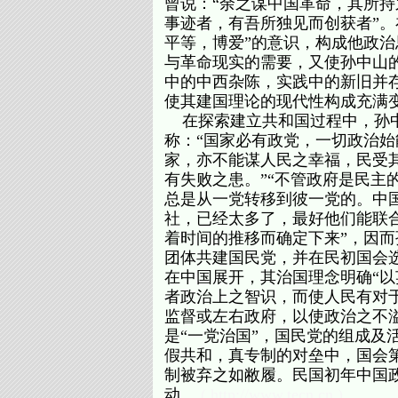
曾说：“余之谋中国革命，其所
事迹者，有吾所独见而创获者”。
平等，博爱”的意识，构成他政治
与革命现实的需要，又使孙中山
中的中西杂陈，实践中的新旧并
使其建国理论的现代性构成充满
在探索建立共和国过程中，孙中
称：“国家必有政党，一切政治始
家，亦不能谋人民之幸福，民受
有失败之患。”“不管政府是民主
总是从一党转移到彼一党的。中
社，已经太多了，最好他们能联
着时间的推移而确定下来”，因而孙
团体共建国民党，并在民初国会
在中国展开，其治国理念明确“以
者政治上之智识，而使人民有对
监督或左右政府，以使政治之不
是“一党治国”，国民党的组成及
假共和，真专制的对垒中，国会
制被弃之如敝履。民国初年中国
动。
( http://www.tecn.cn )