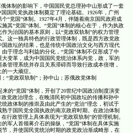
苏俄体制的影响下，中国国民党总理孙中山形成了一套
中国国民党执政体制奠定了理论基础。1926年，广州
“党国”体制。1927年4月，伴随着南京国民政府成
施其“党国”体制。“党国”体制的核心在于，作为执政
作为治国的基本原则，以“党政双轨制”的权力管理
式。这一独具特色的行政管理体制，既是西方政党政
中国政坛的结果，也是传统中国政治文化与西方现代
由于理念与利益的分化，“党国”体制不仅形成了中
重大变革，成为中国国民党统治体系内党，政，军的
两条管理系统并存且关系滞碍而导致行政成本倍增，
上的一大顽症。
( http://www.tecn.cn )
；“党政双轨制”；孙中山；苏俄政党体制
的“党国”体制，开创了20世纪中国政治制度演变
方政党政治理念，在晚清民初中国政坛的传播和孙中
统政体制的推崇及由此产生的“党治”理念，初试于
成熟于国民党全国执政的南京政府时期。在政治体制
，在行政管理上具体表现为“党政双轨制”的管理机制。
的军人首领蒋介石的操纵，“党国”体制在具体实施
脱节，并使国民党统治时期的政党政治渐成畸形，在