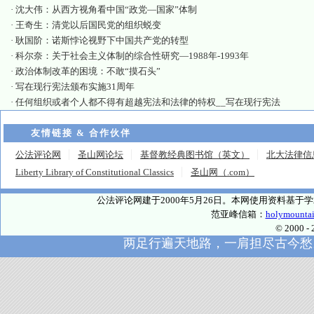
·
沈大伟：从西方视角看中国“政党—国家”体制
·
王奇生：清党以后国民党的组织蜕变
·
耿国阶：诺斯悖论视野下中国共产党的转型
·
科尔奈：关于社会主义体制的综合性研究—1988年-1993年
·
政治体制改革的困境：不敢“摸石头”
·
写在现行宪法颁布实施31周年
·
任何组织或者个人都不得有超越宪法和法律的特权__写在现行宪法
友情链接 & 合作伙伴
公法评论网
圣山网论坛
基督教经典图书馆（英文）
北大法律信
Liberty Library of Constitutional Classics
圣山网（.com）
公法评论网建于2000年5月26日。本网使用资料基
范亚峰信箱：
holymounta
© 2000
两足行遍天地路，一肩担尽古今愁