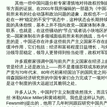
其他一些中国问题分析专家谨慎地对待政权控制的
等方面的证据。在2001年我所编辑的一部题为《中
前所未有的社会动荡和政治问题的迹象，政权也不一
处在一种“稳定的不安宁”状态中，这种状态会长期持
面的具体怨恨，基本上并不指向政党—国家体制本身
联系，也就是，在这些骚动的“节点”或者说小块地区
党—国家体制在许多领域面临前所未有的挑战，当今
意的是，中国还存在许多这些前共产主义国家不存在
缓冲作用，它们包括：经济和富裕程度日益增长，与
治领导层稳定，领导人更替得到恰当处理，政权对军
许多观察家强调中国与前共产主义国家在经济上的
管是经济上还是政治上——而不是遵循苏联或东欧的
产党与70年代末、80年代初蒋经国治下的国民党之
得森国际经济研究所的中国专家们合力完成了一项对中
是这个制度的强大远超过其脆弱之处。
许多人认为，中国列宁主义制度依然强大，而且它正
丝·米勒(Alice Miller)和黄靖相同。我也是这样
Fewsmith)提出的，他用了几年时间跟踪研究中国共