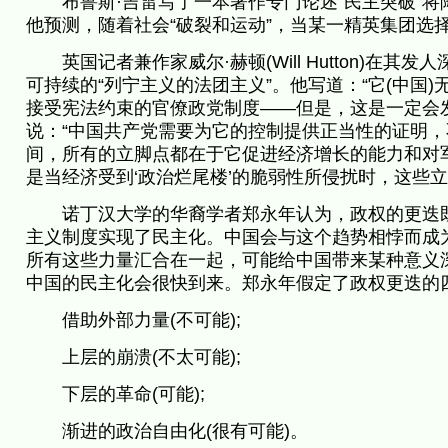
布鲁斯·吉雷写了一本著作专门论述“民主突破”将降
他预测，随着社会“破裂和运动”，当某一精英集团选
英国记者兼作家威尔·赫顿(Will Hutton)在
可持续的“列宁主义的法团主义”。他写道：“它(中国
接受宪法约束的官僚政党制度——但是，这是一定会
说：“中国共产党需要为它的控制提供正当性的证明
间，所有的立脚点都在于它促进经济增长的能力和对
是当经济受到‘政治烂尾楼’的脆弱性所侵扰时，这些立
诺丁汉大学的华裔学者郑永年认为，政权的更迭既
主义制度实现了民主化。中国会与这个趋势相悖而成
所有这些力量汇合在一起，可能给中国带来某种意义
中国的民主化会很快到来。郑永年假定了政权更迭的
借助外部力量(不可能);
上层的崩溃(不太可能);
下层的革命(可能);
渐进的政治自由化(很有可能)。