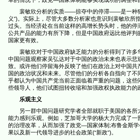
革的情况下，政党—国家体制能够实现成功的调整和
裴敏欣分析的实质——掠夺中的停滞——是一种独特
义”)。实际上，尽管大多数分析家也意识到裴敏欣所
过头。当经济处在当前这样的高增长势头时，他的停
公共产品的能力有所下降，但是中国政府远比他评判
国家更有效。
裴敏欣对于中国政府缺乏能力的分析得到了许多华
中国问题观察家吴弘达对于中国的政治未来也表示悲
致。或许他们停留海外反映了他们在政治上对中国共
国的政治状况和未来。尽管他们的分析各自指向了不
乎都认为中国共产党当前正面临着严重的问题，这些
些领导人，他们试图扭转收缩和加强政权执政能力的
乐观主义
另一群中国问题研究学者全部就职于美国的各所大
能力感到乐观。例如，芝加哥大学的杨大力完成了一
的治理改革，从而加强了政党—国家体制;布鲁金斯
果以及新一代领导进步的社会政策(“新政”)。