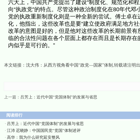
六大上，中国共产党提出了建设“制度化、规范化和程
向“执政党”的特点。尽管这种政治制度化在80年代
党的执政重新制度化则是一种全新的尝试。傅士卓在
化，他指出，这些改革也是要“建立使政府满足地方社
改革的意图是好的，但是他对这些改革的长期前景有
临的合法性问题在各个层面上都存在而且是长期存在的
内似乎是可行的。”
本文链接：
沈大伟：从西方视角看中国“政党—国家”体制
,转载请注明
上一篇：
吕芳上：近代中国“党国体制”的发展与省思
阅读排行
·
吕芳上：近代中国“党国体制”的发展与省思
·
江沛 迟晓静：中国国民党“党国”体制述评
·
高华：我为什么研究延安整风