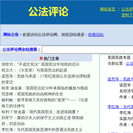
网站首页
|
公法评
资料下
网站公告：
欢迎访问公法评论网。浏览旧站请进：
经典旧站
公法评论网全站搜索：
英国宪政专题
热门文章
当前位置 :
公
强世功：“不成文宪法”:英国宪法学传统的启示
程汉大：《大宪章》与英国宪法的起源
诺思等：宪政与承诺：17世纪英国公共选择治理制度
诺思等：宪政
的变迁
诺思等：
哈里·迪金森：英国宪法近50年来面临的尴尬与挑战
名经济学
范亚峰：英国宪政的自由精神的生长
作者：
杨利敏：探寻英格兰良好政制的“道理”*——《论英
格兰的法律与
李红海：当代
哈利·T·狄金森：现代英国宪法：改进或颠覆？
李红海
刘军宁：撒切尔夫人的保守主义治国之道:限制政
实践与理
府，归还自由
作者：
李红海：当代英国宪政思潮中的普通法宪政主义