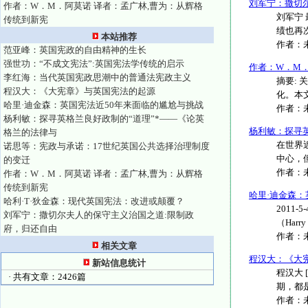
刘军宁：撒切
作者：W．M．阿莫诺 译者：孟广林,曹为：从辉格
刘军宁
传统到新宪
绩也再
本站推荐
作者：
范亚峰：英国宪政的自由精神的生长
强世功：“不成文宪法”:英国宪法学传统的启示
作者：W．M．
李红海：当代英国宪政思潮中的普通法宪政主义
摘要:
程汉大：《大宪章》与英国宪法的起源
化。本
哈里·迪金森：英国宪法近50年来面临的尴尬与挑战
作者：
杨利敏：探寻英格兰良好政制的“道理”*——《论英
杨利敏：探寻
格兰的法律与
在世界
诺思等：宪政与承诺：17世纪英国公共选择治理制度
中心，
的变迁
作者：
作者：W．M．阿莫诺 译者：孟广林,曹为：从辉格
传统到新宪
哈里·迪金森：
哈利·T·狄金森：现代英国宪法：改进或颠覆？
2011
刘军宁：撒切尔夫人的保守主义治国之道:限制政
（Harry
府，归还自由
作者：
相关文章
程汉大：《大
新站信息统计
程汉大
· 共有文章：2426篇
期，都
作者：