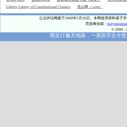
Liberty Library of Constitutional Classics
圣山网（.com）
公法评论网建于2000年5月26日。本网使用资料基
范亚峰信箱：
holymounta
© 2000
两足行遍天地路，一肩担尽古今愁