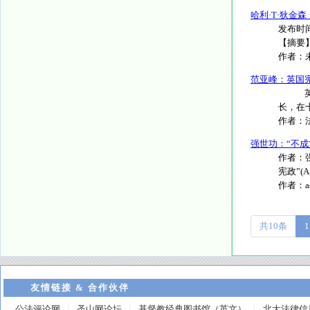
哈利·T·狄金
发布时间:
【摘要】
作者：
范亚峰：英国
英吉利
长，在十
作者：
强世功：“不成
作者：
宪政”(Ang
作者：
共10条
1
友情链接 & 合作伙伴
公法评论网
圣山网论坛
基督教经典图书馆（英文）
北大法律信