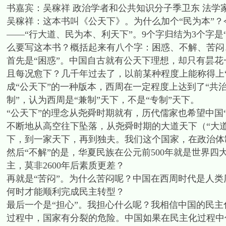
书嘉宾：吴稼祥 政治学者和公共知识分子季卫东 法
吴稼祥：这本书叫《公天下》。为什么加个“民为本”？
——“行大道、民为本、利天下”。9个字归结为3个字是“
么要写这本书？概括起来有八个字：困惑、不解、苦闷
首先是“困惑”。中国自古就有公天下理想，却只有昙花
且每况愈下？几千年过去了，以前某种程度上能称得上“
成“公天下”的一种版本，西周在一定程度上达到了“共治
制”，认为西周是“兼制”天下，不是“专制”天下。
“公天下”的理念从尧舜时期就有，历代儒家也希望中国
不断地从高空往下坠落，从尧舜时期的大道天下（“大道
下，到一家天下，再到独夫。我们这个国家，在政治体
然后“不解”的是，华夏民族在公元前500年就是世界
主，莫非2600年后素质更差？
再就是“苦闷”。为什么苦闷呢？中国在西周时代是人
何时才能顺利完成民主转型？
最后一个是“担心”。我担心什么呢？我相信中国的民
过程中，国家有分裂的危险。中国如果在民主化过程中