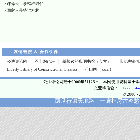
·
许倬云：谈枢轴时代
·
国家不是统治机构
友情链接 & 合作伙伴
公法评论网
圣山网论坛
基督教经典图书馆（英文）
北大法律信
Liberty Library of Constitutional Classics
圣山网（.com）
公法评论网建于2000年5月26日。本网使用资料基
范亚峰信箱：
holymounta
© 2000
两足行遍天地路，一肩担尽古今愁