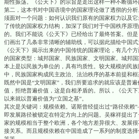
期性振荡。《公天下》的宗旨是走出这样一种不断循环
第二，这本书对中国语境中的国家理论做了透彻的分析
须面对一个问题：如何认识我们原有的国家权力以及它
了传统的国家权力结构，加深了我们对于中国秩序原理
的。我们不能说《公天下》已经给出了最终答案。但是
们画出了几条非常清晰的辅助线，可以据此描绘中国式
《公天下》揭示出来的中国传统的国家理论，有几个方
的国家类型：城邦国家、民族国家、文明国家。城邦国
本上是以民族为单位的，具有均质性。较大规模的民族
中，民族国家构成民主政治、法治秩序的基本前提和框
既然中国是“文明国家”，我们所要追求的就应该是普
值，拒绝普遍价值，这是自相矛盾的。所以，《公天下
以来就以普遍价值为“立国之基”。
其次是关键词：规模依赖。诺斯曾经提出过“路径依赖
即发展路径被锁定在特定方向上的问题。吴稼祥提出了
家的规模相当于整个欧洲，各个地方差异很大、发展很
接关系。而且规模依赖在中国造成了一系列的制度选择