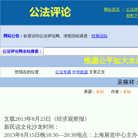
网站首页
|
公法评
资料下
网站公告：
欢迎访问公法评论网。浏览旧站请进：
经典旧站
公法评论网全站搜索：
惟愿公平如大水
您现在的位置 :
公法专题
中华政道
文章正文
吴稼祥：
来源：
未知
作者：
未知
文载2013年8月23日《经济观察报》
新民说文化沙龙时间：
2013年8月15日晚18:30—20:30地点：上海展览