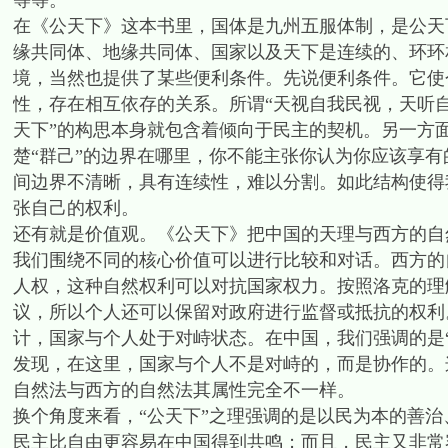
等等。
在《公天下》这本书里，国体是九州五服体制，是公天下
缘共同体、地缘共同体、国家以及天下是连续的、环环
境，当然也提供了某些便利条件。先说便利条件。它使
性，存在相互依存的关系。所谓“天视自我民视，天听
天下”的构思本身就包含着倾向于民主的契机。另一方
楚“群己”的边界在哪里，你不能主张你认为你应该享有
间边界不清晰，具有连续性，难以分割。如此结构使得
张自己的权利。
还有就是价值观。《公天下》把中国的天理与西方的自
我们围绕不同的核心价值可以进行比较和对话。西方的
人权，这种自然权利可以对抗国家权力。按照洛克的理
议，所以个人还可以保留对政府进行监督或抵抗的权利
计，国家与个人处于对峙状态。在中国，我们强调的是
发现，在这里，国家与个人不是对峙的，而是协作的。
自然法与西方的自然法其属性完全不一样。
换个角度来看，“公天下”之理强调的是以民为本的善
民主比自由更容易在中国得到共鸣；而且，民主又非常