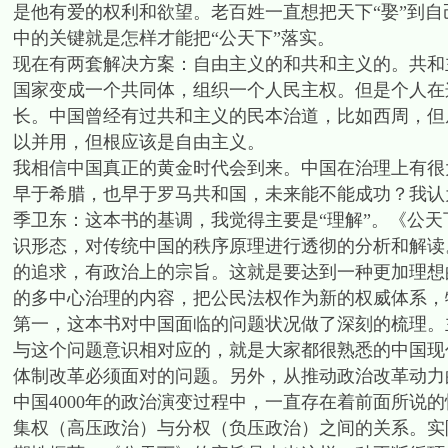
是他有爱的权利和欲望。老百姓一直想把天下“娶”到自
中的关键就是怎样才能把“公天下”落实。
现在有两套解决方案：自由主义的和共和主义的。共和
国家变成一个共同体，组织一个人民主权。但是个人在
长。中国曾经有过共和主义的民本治道，比如西周，但
以并用，但根应该是自由主义。
我相信中国真正的黄金时代会到来。中国在治理上有很
早于希腊，也早于罗马共和国，未来能不能成功？我认
季卫东：这本书的基调，我觉得主要是“理解”。《公
识形态，对传统中国的秩序原理进行透彻的分析和解读
的追求，有政治上的宗旨。这就是要达到一种更加理想
的多中心治理的内容，把公民法权作为新的权威体系，
第一，这本书对中国面临的问题状况做了深刻的梳理。
与这个问题意识相对应的，就是大家都很熟悉的中国现
体制改革必须面对的问题。另外，从推动政治改革动力
中国4000年的政治演变过程中，一直存在着前面所说
集权（高压政治）与分权（负压政治）之间的关系。实