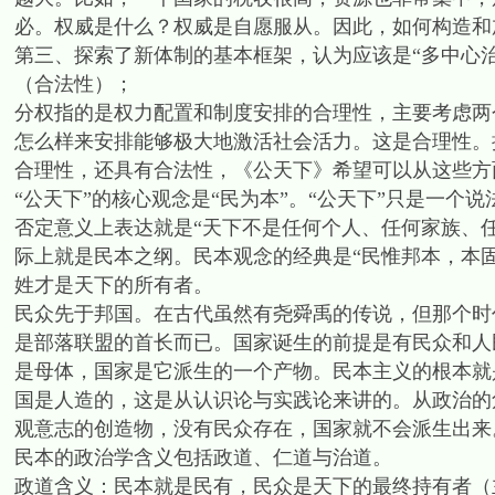
必。权威是什么？权威是自愿服从。因此，如何构造和
第三、探索了新体制的基本框架，认为应该是“多中心治
（合法性）；
分权指的是权力配置和制度安排的合理性，主要考虑两
怎么样来安排能够极大地激活社会活力。这是合理性。
合理性，还具有合法性，《公天下》希望可以从这些方
“公天下”的核心观念是“民为本”。“公天下”只是一个
否定意义上表达就是“天下不是任何个人、任何家族、
际上就是民本之纲。民本观念的经典是“民惟邦本，本
姓才是天下的所有者。
民众先于邦国。在古代虽然有尧舜禹的传说，但那个时
是部落联盟的首长而已。国家诞生的前提是有民众和人
是母体，国家是它派生的一个产物。民本主义的根本就
国是人造的，这是从认识论与实践论来讲的。从政治的
观意志的创造物，没有民众存在，国家就不会派生出来
民本的政治学含义包括政道、仁道与治道。
政道含义：民本就是民有，民众是天下的最终持有者（主