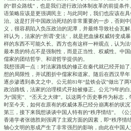
的“群众路线”，也是我们进行政治体制改革的前提条
语策略应该是更强调民主；与此同时，我们也应该在具
治。这是打开中国政治死结的非常重要的一步，否则中
义，很容易陷入负压政治的泥潭，并最终导致社会瓦解
祥认为，法家的“所谓‘变法’，就是把血缘权威转变成
样的东西不可能久长。西方也有这样一种观点，认为法
最本质的特点不是强制性，而是正当性、权威性。中国
儒家的团结哲学、和谐哲学提供的。
我想强调一点：对法家路线的修正在秦代就已经开始了
想的局限性，并试图折中儒家和道家。随后在西汉早年
逐步渗透到条文之中。公元前81年“盐铁会议”做出了
政治路线，法家的治理模式开始被修正。公元79年的白
为“国宪”、“丕天之大律”。以这两个历史事件为标志
时至今天，如何在原有的权威体系已经分崩离析的状况
第三，接下来我想谈谈中国人特有的“秩序情结”。《
香港学者张德胜则强调了主观方面的因素，即“秩序情结
轴心文明的形成产生了非常强烈的影响，由此在中国人