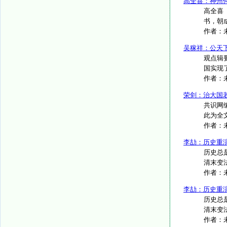
高全喜：神州
高全喜
书，朝
作者：
吴稼祥：公天
观点辑
国实现了
作者：
荣剑：治大国
共识网
此为全文
作者：
李劼：历史重
历史总
清末变
作者：
李劼：历史重
历史总
清末变
作者：