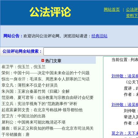
网站首页
|
公法评
资料下
网站公告：
欢迎访问公法评论网。浏览旧站请进：
经典旧站
公法评论网全站搜索：
当前位置 :
列
热门文章
崔卫平：倪玉兰，倪玉兰
荣剑：中国十问——决定中国未来命运的十个问题
刘仲敬：读吴
惊出一身冷汗：毛泽东、周恩来令人胆寒的三句话
《公天
章立凡：薄熙来不仅是个好演员
度讲，
朱兴国：王家台秦墓竹简《归藏》全解
作者：
范亚峰、夏可君等：临汾教案与宗教自由研讨会纪要
王立兵：宪法学视角下的“范跑跑事件”评析
刘仲敬：读吴
起底富豪郭文贵：在北京号称战神 领导都怕他
刘仲敬
贺卫方：中国法治的出路
辈进入
犀利公：中国将来可能比晚清还不堪
作者：
滕彪：听从正义和良知的呼唤——在北京市司法局关
莫之许：天下
于吊销滕彪：唐