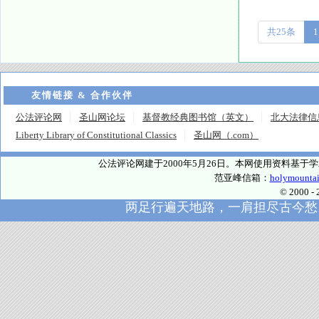
共25条
1
友情链接 & 合作伙伴
公法评论网
圣山网论坛
基督教经典图书馆（英文）
北大法律信
Liberty Library of Constitutional Classics
圣山网（.com）
公法评论网建于2000年5月26日。本网使用资料基
范亚峰信箱：
holymounta
© 2000
两足行遍天地路，一肩担尽古今愁