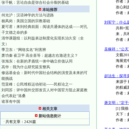
作者：
张千帆：言论自由是弥合社会分裂的基础
攻心则
本站推荐
作者：
何光沪：汉语神学的方法与进路
杨凤岗：美国立国的宗教基础
刘军宁：什么
夏可君：来到经典前面：阅读共通体的达成——对孔
共和=
子文德之命的多
来，共
清华课题组：以利益表达制度化实现长治久安（全
作者：
文）
吴稼祥：“公天
季卫东：“网络实名”利害辨
文载20
萧功秦 崔卫平 高全喜等：超越左右激进主义？
海展览中
张旭东：在新的矛盾统一体中确立价值认同
作者：
高华：我为什么研究延安整风
修远基金会：新时代中国社会结构的演变及未来的可
赵法生：探寻
能挑战
来源于 
范亚峰：公民维权运动初论——民权论之一
的权威属
刘同苏：评中国外交部发言人对中国官方阻止家庭教
作者：
会代表赴“洛桑
谁享有中国
唐文明：“定
[1]
相关文章
天下：多
新站信息统计
作者：
· 共有文章：2426篇