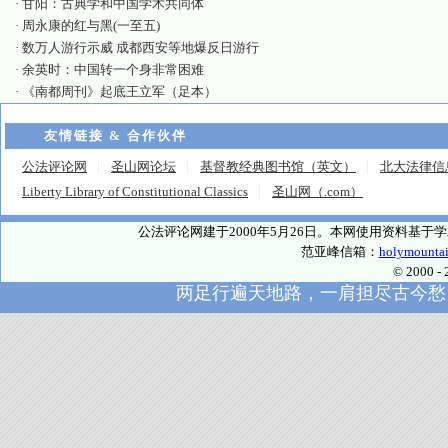
·
甘阳：古典学和中国学术共同体
·
周永康的红与黑(一至五)
·
数万人游行示威 成都西安等地爆反日游行
·
余英时：中国转一个身非常困难
·
《南都周刊》起底王立军（足本）
友情链接 & 合作伙伴
公法评论网
圣山网论坛
基督教经典图书馆（英文）
北大法律信
Liberty Library of Constitutional Classics
圣山网（.com）
公法评论网建于2000年5月26日。本网使用资料基
范亚峰信箱：
holymounta
© 2000
两足行遍天地路，一肩担尽古今愁