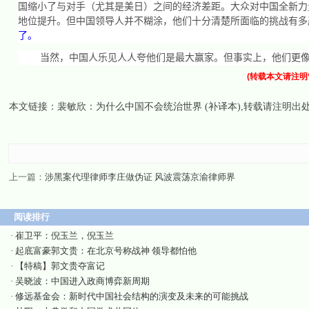
国缩小了与对手（尤其是美日）之间的经济差距。大众对中国全新力
地位提升。但中国领导人并不糊涂，他们十分清楚所面临的挑战有多
了。
当然，中国人乐见人人夸他们是最大赢家。但事实上，他们更
(转载本文请注明
本文链接：
裴敏欣：为什么中国不会统治世界 (补译本)
,转载请注明出
上一篇：
涉黑案代理律师李庄做伪证 风波震荡京渝律师界
阅读排行
·
崔卫平：倪玉兰，倪玉兰
·
起底富豪郭文贵：在北京号称战神 领导都怕他
·
【特稿】郭文贵夺富记
·
吴晓波：中国进入政商博弈新周期
·
修远基金会：新时代中国社会结构的演变及未来的可能挑战