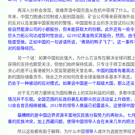
再深入分析会发现，很难弄清中国究竟从危机中获得了什么。
年来，中国力图通过控制或入股别国油田、矿业公司等来获得海外自
的反对以及发展中国家政府的警惕，中国国有企业的多次尝试均以失
些自然能源公司的小额股份，但未能获取大的份额。此外还有一些令
巨头力拓公司达成暂时性协议，以
195
亿美金购买其股份，然而，由
极度受挫。正如中国的一句谚语所说，“煮熟的鸭子飞了”。这一事件
对的屈辱经历。
另一个谜：如果中国如此强大，为什么它没有在解决全球问题
获得的支持也颇受关注，但他们始终保持低调，只专注于捍卫本国国
关心的是不让香港被列入受监管避税天堂名单。
中国的国库有着高达
新的国际储备货币，除此之外对如何改革全球金融体系基本不表态，
仍处于一种被动的应对模式。如果说中国是一个超级大国，那么还没
对于无力将力量转化为国际舞台上的实际利益的问题，多数中
情况并不乐观。全国范围的反政府暴乱和群众抗议活动呈上升趋势，
12
余名官员相继被捕。
2012
年的领导人换届已初露苗头，这使得中国
最糟糕的是中国边界资源丰富地区民族分裂势力的再抬头。七
重的民族冲突，加上西藏问题，使得中国领导人会在未来几年内把注
所以这些都有助于解释，为什么中国
领导
人或许为逃脱世界经