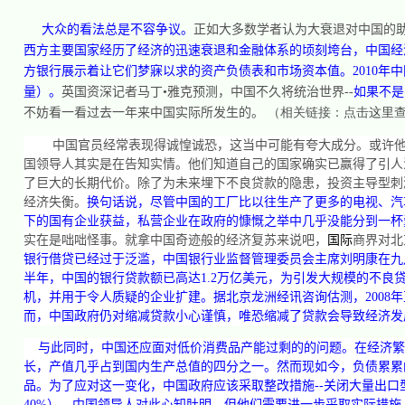
大众的看法总是不容争议。
正如大多数学者认为大衰退对中国的
西方主要国家经历了经济的迅速衰退和金融体系的顷刻垮台，中国经
方银行展示着让它们梦寐以求的资产负债表和市场资本值。
2010
年中
量）。
英国资深记者马丁•雅克预测，中国不久将统治世界
--
如果不是
不妨看一看过去一年来中国实际所发生的。
（相关链接：点击
这里
中国官员经常表现得诚惶诚恐，这当中可能有夸大成分。或许
国领导人其实是在告知实情。他们知道自己的国家确实已赢得了引人
了巨大的长期代价。除了为未来埋下不良贷款的隐患，投资主导型刺
经济失衡。
换句话说，尽管中国的工厂比以往生产了更多的电视、汽
下的国有企业获益，私营企业在政府的慷慨之举中几乎没能分到一杯
实在是咄咄怪事。就拿中国奇迹般的经济复苏来说吧，
国际
商界对北
银行借贷已经过于泛滥，中国银行业监督管理委员会主席刘明康在九
半年，中国的银行贷款额已高达
1.2
万亿美元，为引发大规模的不良
机，并用于令人质疑的企业扩建。据北京龙洲经讯咨询估测，
2008
年
而，中国政府仍对缩减贷款小心谨慎，唯恐缩减了贷款会导致经济发
与此同时，中国还应面对低价消费品产能过剩的的问题。在经济繁
长，产值几乎占到国内生产总值的四分之一。然而现如今，负债累累
品。为了应对这一变化，中国政府应该采取整改措施
--
关闭大量出口
40%
）。中国领导人对此心知肚明，但他们需要进一步采取实际措施