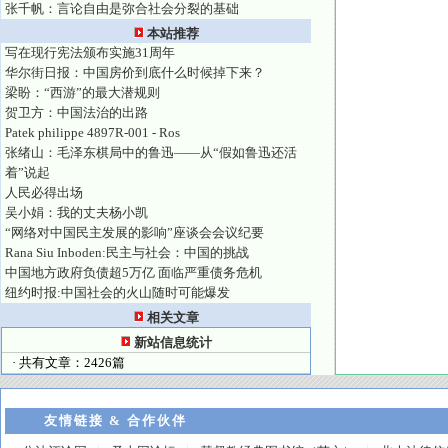
张千帆：言论自由是弥合社会分裂的基础
本站推荐
写在现行宪法颁布实施31周年
华尔街日报：中国房价到底什么时候掉下来？
梁盼：“西游”的最大潜规则
贺卫方：中国法治的出路
Patek philippe 4897R-001 - Ros
张绪山：毛泽东棋局中的鲁迅——从“假如鲁迅还活
着”说起
人民必得出场
吴小娟：我的丈夫杨小凯
“网络对中国民主发展的影响”座谈会会议纪要
Rana Siu Inboden:民主与社会：中国的挑战
中国地方政府负债超5万亿 面临严重债务危机
纽约时报:中国社会的火山随时可能爆发
相关文章
新站信息统计
· 共有文章：2426篇
友情链接 & 合作伙伴