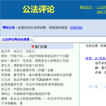
网站首页
|
公法评
资料下
网站公告：
欢迎访问公法评论网。浏览旧站请进：
经典旧站
公法评论网全站搜索：
当前位置 :
列
热门文章
崔卫平：倪玉兰，倪玉兰
荣剑：中国十问——决定中国未来命运的十个问题
陈赟：从“民族
惊出一身冷汗：毛泽东、周恩来令人胆寒的三句话
似乎从
章立凡：薄熙来不仅是个好演员
解。毫
朱兴国：王家台秦墓竹简《归藏》全解
作者：
范亚峰、夏可君等：临汾教案与宗教自由研讨会纪要
王立兵：宪法学视角下的“范跑跑事件”评析
起底富豪郭文贵：在北京号称战神 领导都怕他
共25条
贺卫方：中国法治的出路
犀利公：中国将来可能比晚清还不堪
滕彪：听从正义和良知的呼唤——在北京市司法局关
于吊销滕彪：唐