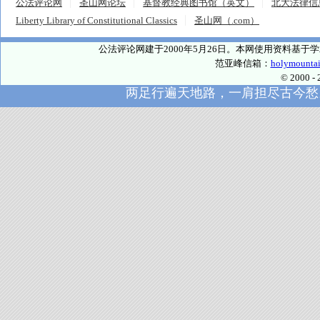
公法评论网
圣山网论坛
基督教经典图书馆（英文）
北大法律信
Liberty Library of Constitutional Classics
圣山网（.com）
公法评论网建于2000年5月26日。本网使用资料基
范亚峰信箱：
holymounta
© 2000
两足行遍天地路，一肩担尽古今愁