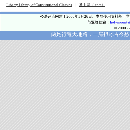
Liberty Library of Constitutional Classics
圣山网（.com）
公法评论网建于2000年5月26日。本网使用资料基
范亚峰信箱：
holymounta
© 2000
两足行遍天地路，一肩担尽古今愁