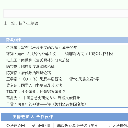
上一篇：
荀子/王制篇
阅读排行
·
金观涛：写在《极权主义的起源》成书60年
·
张翔：走出“方法论的杂糅主义”——读耶利内克《主观公法权利体
·
杜志国：尚秉和《焦氏易林》研究质疑
·
陈寅恪：隋唐制度渊源略论稿
·
陈寅恪：唐代政治制度论稿
·
王学泰：《水浒传》思想本质新论——评“农民起义说”等
·
梁启超：国学入门书要目及其读法
·
刘军宁：社会革命，还是宪政革命？
·
葛兆光：“中国思想史研究方法”课程文献目录
·
田雷：两百年的神话——评《美利坚共和国衰落》
友情链接 & 合作伙伴
公法评论网
圣山网论坛
基督教经典图书馆（英文）
北大法律信