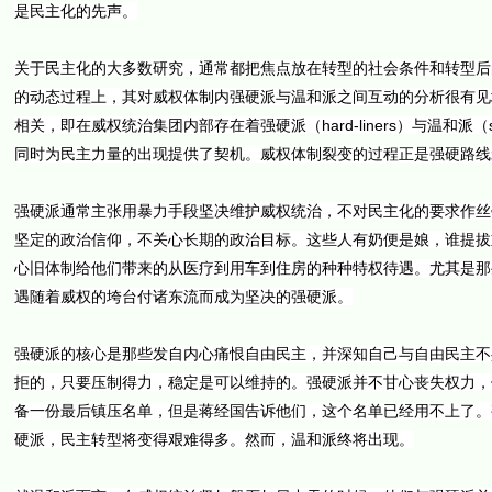
是民主化的先声。
关于民主化的大多数研究，通常都把焦点放在转型的社会条件和转型后
的动态过程上，其对威权体制内强硬派与温和派之间互动的分析很有见
相关，即在威权统治集团内部存在着强硬派（hard-liners）与温和派（
同时为民主力量的出现提供了契机。威权体制裂变的过程正是强硬路线
强硬派通常主张用暴力手段坚决维护威权统治，不对民主化的要求作丝
坚定的政治信仰，不关心长期的政治目标。这些人有奶便是娘，谁提拔
心旧体制给他们带来的从医疗到用车到住房的种种特权待遇。尤其是那
遇随着威权的垮台付诸东流而成为坚决的强硬派。
强硬派的核心是那些发自内心痛恨自由民主，并深知自己与自由民主不
拒的，只要压制得力，稳定是可以维持的。强硬派并不甘心丧失权力，
备一份最后镇压名单，但是蒋经国告诉他们，这个名单已经用不上了。
硬派，民主转型将变得艰难得多。然而，温和派终将出现。