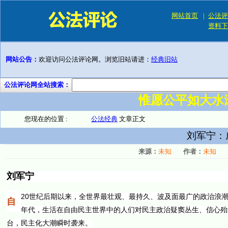
网站首页
|
公法评
资料下
网站公告：
欢迎访问公法评论网。浏览旧站请进：
经典旧站
公法评论网全站搜索：
惟愿公平如大水
您现在的位置 :
公法经典
文章正文
刘军宁：
来源：
未知
作者：
未知
刘军宁
20世纪后期以来，全世界最壮观、最持久、波及面最广的政治浪
自
年代，生活在自由民主世界中的人们对民主政治疑窦丛生、信心殆
台，民主化大潮瞬时袭来。