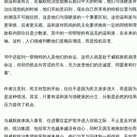
就温和派而言，在威权统治坚如磐石如日中天的时候，他们与强硬派并
治出现危机的时候，他们开始意识到，现在自己所享有的特权位置与既
的潮流不可能抗拒。这是他们与强硬派的一个重要区别。这些温和派与
更审慎，后者更乐观。温和派对民间的民主化要求抱有一定的同情和理
政权内部往往是少数派。其中的一些明智的有远见的温和派，在未来的
袖。这时，人们很难判断他们是顺应潮流，而是投机应变。
书中还提到一群独特的人及他们的命运。这些人就是处于威权政权崩溃
命运，但却仍然走向苦涩的尽头，无力改变他们的忠诚度、同盟者和行
素”。
作者注意到，民主转型的开始，往往不是因为民主派多强大，而是因为
是这种情况。其实，只要有温和派与强硬派的分立，分裂是必然的结局
压力提供了机会。
当威权政体病入膏肓、住进重症监护室并进入弥留之际，不止是反对派
的。统治集团、包括军方也越来越没有信心，同时又因互相推卸责任而
脱威权统治集团的风险越来越小，他们与其与旧体制一损俱损，不如背