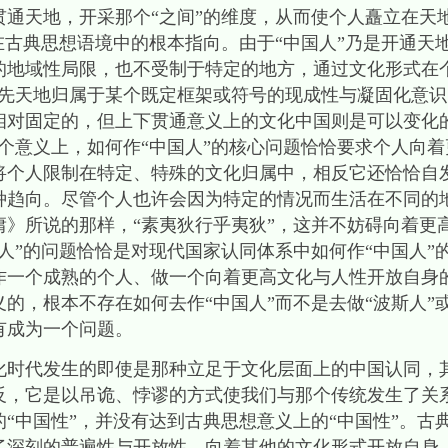
贯通天地，开采那个“之间”的维度，从而使个人矗立在天
在古典思想语境中的根本指向。由于“中国人”乃是开通天
的地域性局限，也不受制于特定的地方，通过文化形式在
、先天地归属于某个既定框架或符号的现成性与凝固化意
相对固定的，但上下贯通意义上的文化中国则是可以变化
个意义上，如何作“中国人”的核心问题恰恰要求个人向
将个人限制在特定、特殊的文化归属中，相反它还恰恰自
种趋向。尽管个人也许会因为特定的情况而生活在不同的
庸》所说的那样，“素夷狄行乎夷狄”，这并不妨碍向着更
人”的问题恰恰是对现代国家认同体系中如何作“中国人”
作一个成熟的个人、做一个向着更高文化与人性开放自身
的，根本不存在如何去作“中国人”而不是去做“波斯人”或
有成为一个问题。
化时代发生的即使是那种立足于文化层面上的中国认同，
反，它是以吊诡、悖谬的方式使我们与那个传统发生了关
“中国性”，并没有达到古典思想意义上的“中国性”。古典
了深刻的普遍性与开放性，向着其他的文化形式开放自身