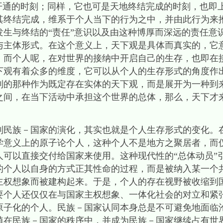
开通的时刻；同样，它也可是天地终结完成的时刻，也即上
其终结完成，维系于个人当下的行为之中，并由此行为来
发生与终结的“责任”意识以及由这种博厚而深远的责任意
与主体形式。在这个意义上，天下观是具体而真实的，它
；而个人呢，在对世界的接纳中开启自己的生存，也即在
下观有着众多的维度，它可以从个人的生存形式的角度作
到的那种作为既定存在实体的天下观，而是展开为一种到
之间，在当下活动中承担这个世界的总体，那么，天下才
到民族－国家的演化，其实也就是个人生存形式的变化。
学意义上的原子论个人，这种个人不是地方之聚居者，而
人可以直接交付给国家来使用。这种现代性的“总体动员”
的个人以自身的方式正其性命的过程，而是被纳入某一个共
主权想象而被建构起来。于是，个人的存在视野被收缩到
要个人还仅仅在与国家主权想象、一体化社会的对立和紧
原子化的个人。民族－国家认同本身总是不可避免地面临
植在民族－国家的秩序中，并成为民族－国家继续占有世