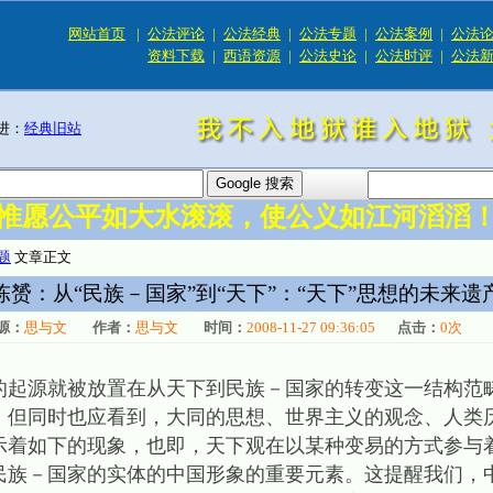
网站首页
|
公法评论
|
公法经典
|
公法专题
|
公法案例
|
公法
资料下载
|
西语资源
|
公法史论
|
公法时评
|
公法
进：
经典旧站
惟愿公平如大水滚滚，使公义如江河滔滔
题
文章正文
陈赟：从“民族－国家”到“天下”：“天下”思想的未来遗
源：
思与文
作者：
思与文
时间：
2008-11-27 09:36:05
点击：
0
次
的起源就被放置在从天下到民族－国家的转变这一结构范
。但同时也应看到，大同的思想、世界主义的观念、人类
示着如下的现象，也即，天下观在以某种变易的方式参与
民族－国家的实体的中国形象的重要元素。这提醒我们，中