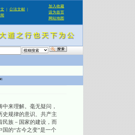
加入收藏
论文
|
公法文献
|
设为首页
新闻
网站地图
！
产
畴中来理解。毫无疑问，
历史规律的意识、共产主
着民族－国家的建设，而
国的“古今之变”是一个