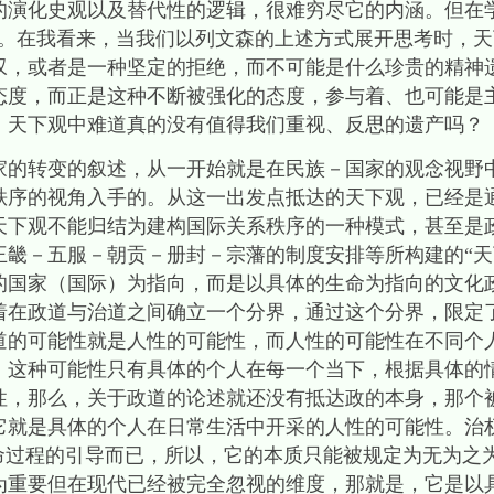
的演化史观以及替代性的逻辑，很难穷尽它的内涵。但在
叹。在我看来，当我们以列文森的上述方式展开思考时，
叹，或者是一种坚定的拒绝，而不可能是什么珍贵的精神
态度，而正是这种不断被强化的态度，参与着、也可能是
，天下观中难道真的没有值得我们重视、反思的遗产吗？
家的转变的叙述，从一开始就是在民族－国家的观念视野
秩序的视角入手的。从这一出发点抵达的天下观，已经是
天下观不能归结为建构国际关系秩序的一种模式，甚至是
王畿－五服－朝贡－册封－宗藩的制度安排等所构建的“天
的国家（国际）为指向，而是以具体的生命为指向的文化
着在政道与治道之间确立一个分界，通过这个分界，限定
道的可能性就是人性的可能性，而人性的可能性在不同个
，这种可能性只有具体的个人在每一个当下，根据具体的
性，那么，关于政道的论述就还没有抵达政的本身，那个被
它就是具体的个人在日常生活中开采的人性的可能性。治
性命过程的引导而已，所以，它的本质只能被规定为无为之
为重要但在现代已经被完全忽视的维度，那就是，它是以