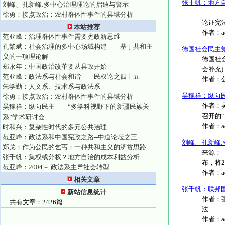
张千帆：地方
刘峰、孔新峰:多中心治理理论的启迪与警示
——走
徐勇：接点政治：农村群体性事件的县域分析
论证宪法..
本站推荐
作者：
范亚峰：治理群体性事件需要宪政新思维
孔繁斌：社会治理的多中心场域构建——基于共和主
德国社会民主
义的一项理论解
德国社
郑永年：中国政治改革要从县政开始
会补充) 译
范亚峰：政法系与社会和谐——民权论之四十五
作者：
朱学勤：人文系、技术系与政法系
吴稼祥：纵向
徐勇：接点政治：农村群体性事件的县域分析
作者：
吴稼祥：纵向民主——“多学科视野下的新疆民族关
召开的“
系”学术研讨会
作者：
时和兴：复杂性时代的多元公共治理
范亚峰：政法系和中国宪政之路--中道论坛之三
刘峰、孔新峰
郑戈：作为公民的乞丐：一种共和主义的济贫思路
来源：《
张千帆：集权或分权？地方自治的成本利益分析
布，将2
范亚峰：2004－ 政法系主导社会转型
作者：
相关文章
张千帆：联邦
新站信息统计
作者：
· 共有文章：2426篇
法......
作者：