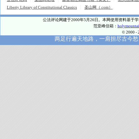
Liberty Library of Constitutional Classics
圣山网（.com）
公法评论网建于2000年5月26日。本网使用资料基
范亚峰信箱：
holymounta
© 2000
两足行遍天地路，一肩担尽古今愁