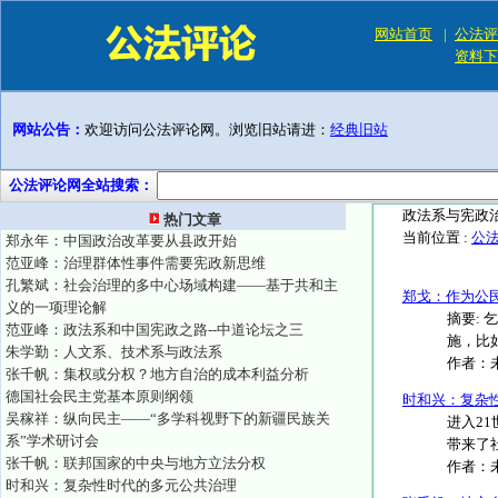
网站首页
|
公法评
资料下
网站公告：
欢迎访问公法评论网。浏览旧站请进：
经典旧站
公法评论网全站搜索：
政法系与宪政
热门文章
当前位置 :
公
郑永年：中国政治改革要从县政开始
范亚峰：治理群体性事件需要宪政新思维
孔繁斌：社会治理的多中心场域构建——基于共和主
郑戈：作为公
义的一项理论解
摘要:
范亚峰：政法系和中国宪政之路--中道论坛之三
施，比
朱学勤：人文系、技术系与政法系
作者：
张千帆：集权或分权？地方自治的成本利益分析
德国社会民主党基本原则纲领
时和兴：复杂
吴稼祥：纵向民主——“多学科视野下的新疆民族关
进入2
系”学术研讨会
带来了
张千帆：联邦国家的中央与地方立法分权
作者：
时和兴：复杂性时代的多元公共治理