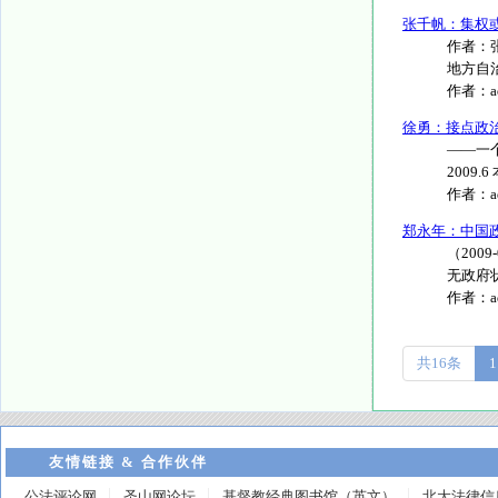
张千帆：集权
作者：
地方自治
作者：
徐勇：接点政
――一
2009.6
作者：
郑永年：中国
（20
无政府状
作者：
共16条
1
友情链接 & 合作伙伴
公法评论网
圣山网论坛
基督教经典图书馆（英文）
北大法律信