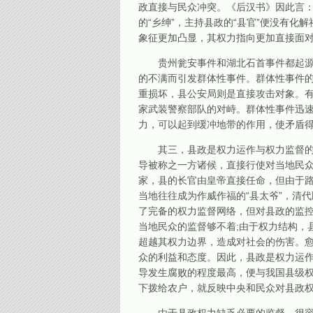
政直接与民众冲突。《后汉书》因此言：“
的“乡绅”，主持县政的“县官”便没有
象征更加凸显，其权力指向更加直接面
贵州瓮安事件和湖北石首事件都起源于
的不满而引发群体性事件。群体性事件
重损坏，县公安局则是直接攻击对象。有
家武装警察部队的对峙。群体性事件迅速
力，可以起到缓冲地带的作用，使矛盾
其三，县政是权力运作与权力监督的“接
导被称之一方诸候，直接行使对当地民
家，县的长官由皇帝直接任命，但由于路
当地往往成为作威作福的“县太爷”，清
了完备的权力监督网络，但对县政的监控
当地民众的监督够不着;由于权力结构，
超越其权力边界，造成对社会的伤害。
众的利益和态度。因此，县政是权力运作
导发生腐败的程度最高，便与我国县级
下拨给农户，就反映中央和民众对县政