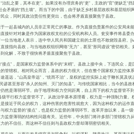
治乱之要，其本在吏”。如果没有办理庶务的“吏”，主政的“官”便缺乏“挡
化解社会矛盾的“挡土墙”。而当下的中国，由于缺乏乡村基层政权和基层组
对民众，同时其政治责任性更突出，也会将矛盾直接聚焦于县政。
一起县城内的人员非正常死亡的事故。作为直接负责案件的公安局未能
的直接针对对象是作为国家政权支柱的公安机构和人员。瓮安事件将县委
一位当地老人表示，连中华人民共和国建立前的土匪也不敢烧毁县府。[iv
直接指向县政，与当地政权组织网络“无力”，甚至“形同虚设”密切相关
得到化解，不致于很快将矛盾直接聚焦于县政。
点”，是国家权力监督体系中的“末梢”。县政上接中央，下连民众，是
众的管辖权。相对民众而言，县政的权力很大，但在整个国家权力监控体
途遥远，“山高皇帝远”，“统而不治”，皇权的监控实际上处于鞭长莫及状
代民谚甚至形容“杀人的知州、灭门的知县”。与传统国家相比，当今的县
仍然是薄弱环节。由于地理和权力空间距离，自上而下的权力监督管不到
县级平行权力监督管不了。从政治学基本原理看，权力是一种强制力量。
愈是接近于民众的权力，这种伤害的危害性就愈大，因为这种权力的运作
与权力监督的“接点”，也是权力监督的薄弱环节。改革开放以来，县一级
权力监督薄弱的结构性问题有关。近些年，中央部门将许多部门管辖权力
权力的不信任。而这种不信任则与县政权力督却薄弱密切相关。