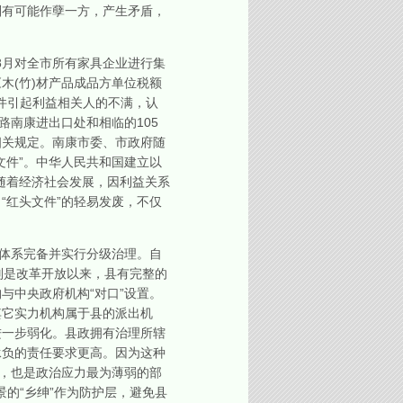
则有可能作孽一方，产生矛盾，
8月对全市所有家具企业进行集
木(竹)材产品成品方单位税额
文件引起利益相关人的不满，认
路南康进出口处和相临的105
相关规定。南康市委、市政府随
文件”。中华人民共和国建立以
。但随着经济社会发展，因利益关系
“红头文件”的轻易发废，不仅
体系完备并实行分级治理。自
别是改革开放以来，县有完整的
与中央政府机构“对口”设置。
其它实力机构属于县的派出机
进一步弱化。县政拥有治理所辖
承负的责任要求更高。因为这种
”，也是政治应力最为薄弱的部
景的“乡绅”作为防护层，避免县