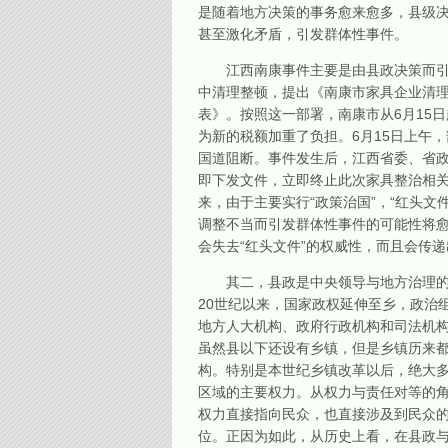
是随着地方决策的事务愈来愈多，县级
甚至激化矛盾，引发群体性事件。
江西南康事件主要是由县政决策而引起。
中清理整顿，提出《南康市家具企业清理
表》。按照这一部署，南康市从6月15
为新的税额加重了负担。6月15日上午
国道阻断。事件发生后，江西省委、省
即下发文件，立即终止此次家具整治相关
来，由于主要实行“政策治国”，“红头文件
调整不当而引发群体性事件的可能性将愈
会失去“红头文件”的权威性，而且会传
其二，县政是中央领导与地方治理的“
20世纪以来，国家政权延伸至乡，政治
地方人大机构、政府行政机构和司法机构
虽然县以下还设有乡镇，但是乡镇历来
构。特别是本世纪乡镇改革以后，绝大
区域的主要权力。从权力与责任对等的
权力直接指向民众，也直接涉及到民众的
位。正因为如此，从历史上看，在县政与