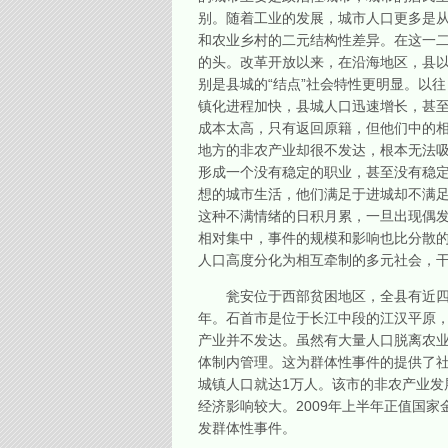
别。随着工业的发展，城市人口更多是
和农业乡村的二元结构性差异。在这一二
的头。改革开放以来，在沿海地区，县
别是县城的“结点”社会特性更明显。以
镇化进程加快，县城人口迅速增长，甚
成本太高，只有返回原籍，但他们中的
地方的非农产业却很不发达，根本无法
形成一个没有稳定的职业，甚至没有稳定
想的城市生活，他们满足于进城却不满足
这种不满情绪的日积月累，一旦出现偶
相对集中，事件的规模和影响也比分散
人口高度分化为相互牵制的多元社会，
瓮安位于西部贫困地区，全县有近四分
年。石首市是位于长江中段的江汉平原
产业并不发达。虽然有大量人口脱离农
体制内管理。这为群体性事件的提供了社
城镇人口就达1万人。该市的非农产业发
经济影响较大。2009年上半年正值国
发群体性事件。