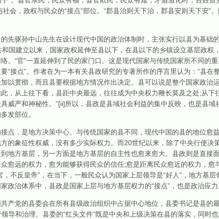
民如子”。县官亲民，民众有福，县官欺民，民众有难，矛盾激化时，百姓
与社会，政权与民众的“接点”部位。“郡县治则天下治，郡县安则天下安”
先驱孙中山先生在设计现代中国的政治体制时，主张实行以县为基础的
共和国建立以来，国家政权延伸至县以下，在县以下的乡镇设立基层政权
络。“官”一直延伸到了民的家门口。这是现代国家与传统国家所不同的
要“接点”。作者在为一本有关县政研究的专著所作的序言里认为：“县在
级加以贯彻，而且县要根据地方情况作出决定。县可以说是整个国家政治
此，从上往下看，县距中央最远，往往成为中央权力鞭长莫及之处;从下
具威严和神秘性。”[ii]所以，县政是县域社会利益的集中反映，也是县
的多发部位。
点，是地方决策中心。与传统国家的县不同，现代中国的县的地位愈益
方的象征性权威，没有多少实际权力。而20世纪以来，除了中央行使决
透到地方基层，另一方面是地方基层的自主性也愈来愈大。县政则是直接
众愈远的权力，愈为能够获得民众的信任;愈是距离民众愈近的权力，愈
官，不反皇帝”，在当下，一般民众认为国家上层领导是“好人”，地方基层
家政治体系中，县政是国家上层与地方基层权力的“接点”，也是政治应力
产党的县委会在所有县级政治组织中占据中心地位，县委书记是县的最
进行领导和治理。县委的“红头文件”既是中央和上级决策在县的落实，同时