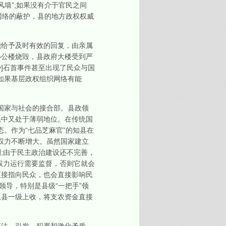
风墙”;如果没有介于官民之间
织网络的蔽护，县的地方政权权威
给予及时有效的回复，由亲属
办公楼烧毁，县政府大楼受到严
]石首事件甚至出现了民众与国
。如果基层政权组织网络有能
国家与社会的接合部。县政领
系中又处于薄弱地位。在传统国
态。作为“七品芝麻官”的知县在
政权力不断增大。虽然国家建立
;由于民主政治建设还不完善，
权力运行需要监督，否则它就会
直接指向民众，也会直接影响民
领导，特别是县级“一把手”领
从县一级上收，将支农资金直接