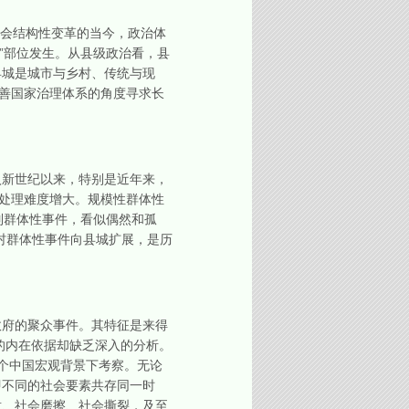
社会结构性变革的当今，政治体
点”部位发生。从县级政治看，县
县城是城市与乡村、传统与现
完善国家治理体系的角度寻求长
新世纪以来，特别是近年来，
，处理难度增大。规模性群体性
列群体性事件，看似偶然和孤
村群体性事件向县城扩展，是历
府的聚众事件。其特征是来得
的内在依据却缺乏深入的分析。
个中国宏观背景下考察。无论
即不同的社会要素共存同一时
盾、社会磨擦、社会撕裂，及至