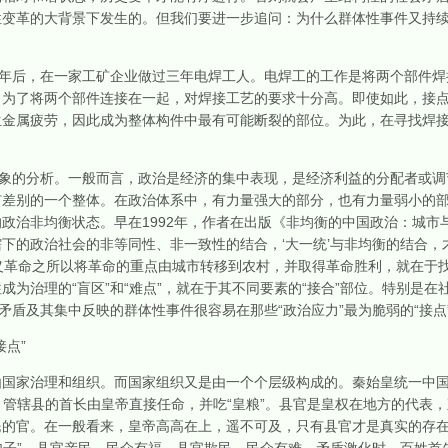
变革的大背景下发生的。但我们要进一步追问：为什么群体性事件又持续
年后，在一家工矿企业做过三年电焊工人。电焊工的工作是将两个部件焊
。为了将两个部件连接在一起，对焊接工艺的要求十分高。即使如此，接
生金属疲劳，因此成为整体构件中最有可能断裂的部位。为此，在寻找焊
象的分析。一般而言，政治是经济的集中表现，是经济利益的分配者或调
有差别的一个整体。在政治体系中，有力量强大的部分，也有力量弱小的
政治非均衡状态。早在1992年，作者在出版《非均衡的中国政治：城市
下的政治社会的非等同性、非一致性的结合，‘大一统’与非均衡的结合，
主主义革命之所以将革命的重点由城市转移到农村，并取得革命胜利，就在于
成为治理的“盲区”和“难点”，就在于其不同要素的“接合”部位。特别是
矛盾及其集中反映的群体性事件很容易在那些“政治应力”最为脆弱的“接点
点”
家治理和组织。而国家组织又是由一个个层级构成的。秦始皇统一中国
权。管辖县的首长由皇帝直接任命，并吃“皇粮”。县官是皇权在地方的代表
民的官。在一般看来，皇帝高高在上，遥不可及，只有县官才是真实的存