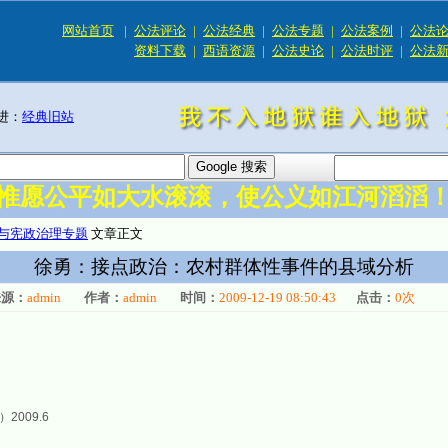
网站首页
|
公法评论
|
公法经典
|
公法专题
|
公法案例
|
公法
资料下载
|
西语资源
|
公法史论
|
公法时评
|
公法
进：
经典旧站
惟愿公平如大水滚滚，使公义如江河滔滔
与宪政治理专题
文章正文
徐勇：接点政治：农村群体性事件的县域分析
来源：
admin
作者：
admin
时间：
2009-12-19 08:50:43
点击：
0
次
009.6