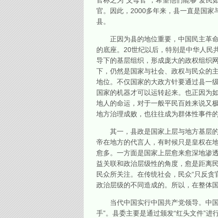
官称之为“父母官”，希望他们能够“爱
官。因此，2000多年来，县一直是国家
县。
正因为县的地位重要，中国民主革命的
的底座。20世纪以后，特别是中华人民
导下的基层组织，形成庞大的政权组织网
下，仍然是国家与社会、政权与民众的主
地位。不仅国家的大政方针要通过县一
国家的机器才可以运转起来。也正因为如
地人的命运，对于一般平民百姓来说又极
地方治理成败，也往往成为群体性事件
其一，县政是国家上层与地方基层的接
帝在地方的代言人，有时候只是皇权在地
愈多。一方面是国家上层愈来愈深地渗
益关联和政治层级性的角度，愈是距离民
民众所关注。在传统社会，民众“只反贪
政治层级的不同造成的。所以，在整体国
当代中国实行中国共产党领导。中国共
手”。县委主要是通过颁发“红头文件”