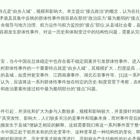
特点是“由乡入城”，规模和影响大。本文提出“接点政治”的概念，认为在
会矛盾及其集中反映的群体性事件很容易在那些“政治应力”最为脆弱的“接
央领导与地方治理、权力运作与权力监控的“接点”部位;从县域社会看，
较容易发生群体性事件。对这一历史和体制变迁中的结构性问题，需要从
，当今中国在总体稳定中也存在着不稳定因素并引发群体性事件。进入
村群体性事件的一个重要特点就是“由乡入城”，其规模扩大，烈度提高
的县城，如贵州瓮安事件、江西南康事件、湖北石首事件等。[1]这一系
认为，应该将这一系列群体性事件放在特定的历史-制度背景下考察，农
和政治要素衔接过程中最为脆弱部分的“接点”问题。
引起，并演化和扩大为参与人数较多，规模和影响较大，并直接针对政
于其突发性、影响大，人们较多关注的是事件和现象本身，而对事件背后
频发生于县城?便缺乏相应的解释。这就需要我们将这一系列事件置于整
当今中国正处于前所未有的历史变革中。这种变革是一种结构性的变化，
到相对和谐状态，历史变革才能有序进行。否则就会产生结构性的社会矛