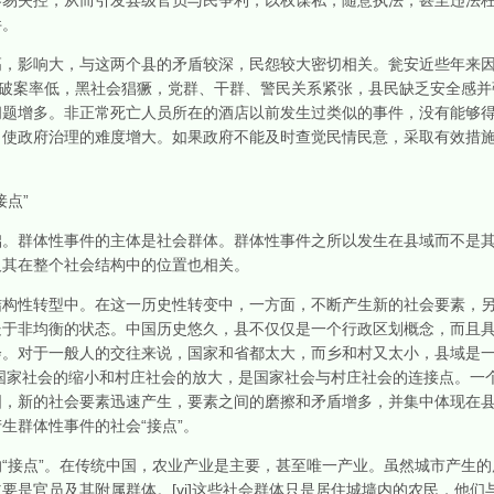
失控，从而引发县级官员与民争利，以权谋私，随意执法，甚至违法枉
件。
影响大，与这两个县的矛盾较深，民怨较大密切相关。瓮安近些年来因
，破案率低，黑社会猖獗，党群、干群、警民关系紧张，县民缺乏安全感并强
问题增多。非正常死亡人员所在的酒店以前发生过类似的事件，没有能够
，使政府治理的难度增大。如果政府不能及时查觉民情民意，采取有效措
点”
群体性事件的主体是社会群体。群体性事件之所以发生在县域而不是其
及其在整个社会结构中的位置也相关。
性转型中。在这一历史性转变中，一方面，不断产生新的社会要素，另
处于非均衡的状态。中国历史悠久，县不仅仅是一个行政区划概念，而且
会。对于一般人的交往来说，国家和省都太大，而乡和村又太小，县域是
国家社会的缩小和村庄社会的放大，是国家社会与村庄社会的连接点。一
国，新的社会要素迅速产生，要素之间的磨擦和矛盾增多，并集中体现在
生群体性事件的社会“接点”。
接点”。在传统中国，农业产业是主要，甚至唯一产业。虽然城市产生的
要是官员及其附属群体。[vi]这些社会群体只是居住城墙内的农民，他们