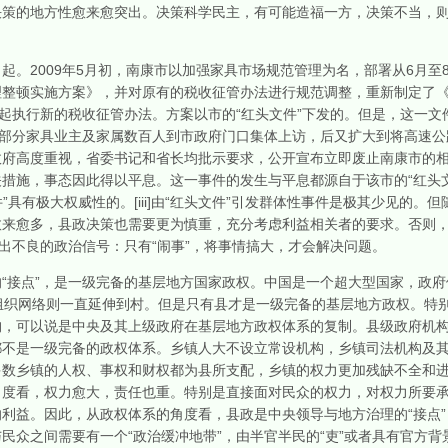
决策的地方性愈来愈突出。决策科学民主，有可能造福一方，决策不当，
2009年5月初，南康市以加强家具市场规范管理为名，部署从6月至
整顿实施方案》，并对原有的税收征管办法进行规范调整，重新制定了《
日起执行新的税收征管办法。方案以市的“红头文件”下发的。但是，这一
，部分家具业主及家属数百人到市政府门口集体上访，后又扩大到将高速公
政府高度重视，省委书记和省长均批示要求，公开宣布立即废止南康市的
措施，事态因此得以平息。这一事件的发生与平息都源自于该市的“红头
”具有极大权威性的。[iii]由“红头文件”引发群体性事件是极其少见的
来愈多，县政决策也需要更为慎重，充分考虑利益相关者的要求。否则，
递出不良的政治信号：只有“闹事”，将事情搞大，才会解决问题。
接点”，是一级完备的基层地方国家政权。中国是一个超大型国家，政府
组织网络则一直延伸到村。但是只有县才是一级完备的基层地方政权。特
，可以说是中央及其上级政府在基层地方政权体系的复制。县级政府机构
都不是一级完备的政权体系。乡镇人大不设立常设机构，乡镇司法机构及
多数乡镇的人权、事权和财权都为县所支配，乡镇的权力更加残缺不全和
角度看，权力愈大，责任也重。特别是直接面对民众的权力，对权力所要
利益。因此，从政权体系的角度看，县政是中央领导与地方治理的“接点
民众之间需要有一个“政治缓冲地带”，由半官半民的“吏”或者具有官方背