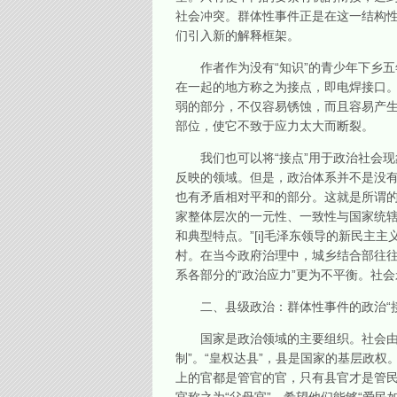
社会冲突。群体性事件正是在这一结构性
们引入新的解释框架。
作者作为没有“知识”的青少年下乡五
在一起的地方称之为接点，即电焊接口
弱的部分，不仅容易锈蚀，而且容易产
部位，使它不致于应力太大而断裂。
我们也可以将“接点”用于政治社会现
反映的领域。但是，政治体系并不是没
也有矛盾相对平和的部分。这就是所谓的
家整体层次的一元性、一致性与国家统辖
和典型特点。”[i]毛泽东领导的新民
村。在当今政府治理中，城乡结合部往往
系各部分的“政治应力”更为不平衡。社会
二、县级政治：群体性事件的政治“接
国家是政治领域的主要组织。社会由国
制”。“皇权达县”，县是国家的基层政
上的官都是管官的官，只有县官才是管