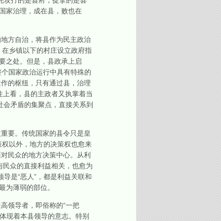
首先攻打的是县府，捉拿的是县
。国家治理，成在县，败也在
地方自治，将县作为民主政治
，在乡镇以下的村庄设立政府指
重要之处。但是，县政承上启
整个国家政治运行中具有特殊的
运作的枢纽，只有通过县，治理
往上看，县的主政者又执掌着当
域社会矛盾的集聚点，直接关系到
重要。传统国家的县令只是皇
策权以外，地方的决策权也愈来
面对民众的地方决策中心。从利
与民众的直接利益相关，也愈为
领导是“恶人”，都是利益关联和
最为薄弱的部位。
高领导者，即俗称的“一把
也体现着本县领导的意志。特别