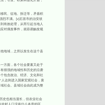
法，引发、积累和激化矛盾，
移民、征地、拆迁等，矛盾积
烈不满。[v]石首市的治安状
得到有效处理，从而引起当地人
施应对偶发事件，就容易触发规
他地域，之所以发生在这个县
一方面，各个社会要素又处于
具有很强的地域性和历史的沿袭
一个包含政治、经济、文化和社
个人达则进入国家宏观社会，衰
县域社会。县域社会由此成为整
历史也相当漫长，但农业社会
与农村人口没有什么本质的区