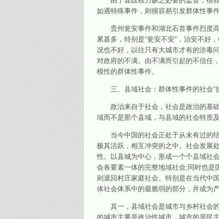
由于县政权力缺乏必要的监督，很容易
如遇特殊事件，则很容易引发群体性事
贵州瓮安事件和湖北石首事件烈度高，
累甚多，特别是“瓮安不安”，治安不好
况也不好，以往只有大城市才有的涉毒
对政府的不满。由不满而引起的不信任
模性的群体性事件。
三、县域社会：群体性事件的社会“接
政治来自于社会，社会是政治的基础。
域而不是那个县域，与县域的社会特质
当今中国的社会正处于从未有过的结构
极其活跃，相互冲突的之中。社会发展
性。以县城为中心，形成一个个县域社
会各要素一体的完整地域社会;同时也是
则退回村庄家庭社会。特别是在当代中
体社会体系中的最脆弱的部分，并成为产
其一，县域社会是城市与乡村社会的“
的城市主要是政治性城市，城市的居民主