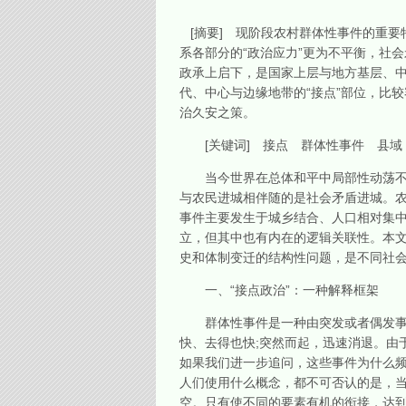
[摘要] 现阶段农村群体性事件的重要
系各部分的“政治应力”更为不平衡，社
政承上启下，是国家上层与地方基层、中
代、中心与边缘地带的“接点”部位，比
治久安之策。
[关键词] 接点 群体性事件 县域
当今世界在总体和平中局部性动荡不安
与农民进城相伴随的是社会矛盾进城。农
事件主要发生于城乡结合、人口相对集中
立，但其中也有内在的逻辑关联性。本文
史和体制变迁的结构性问题，是不同社会
一、“接点政治”：一种解释框架
群体性事件是一种由突发或者偶发事件
快、去得也快;突然而起，迅速消退。由
如果我们进一步追问，这些事件为什么频
人们使用什么概念，都不可否认的是，
空。只有使不同的要素有机的衔接，达