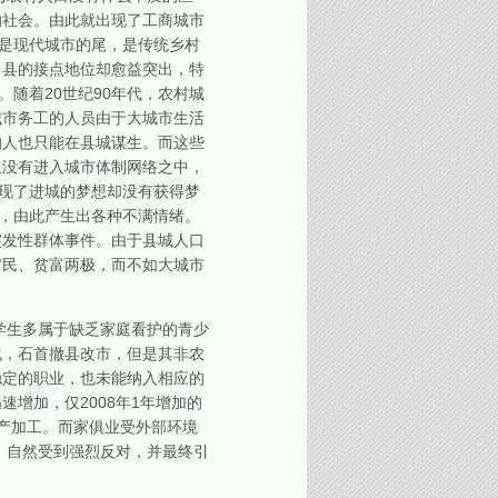
的社会。由此就出现了工商城市
县是现代城市的尾，是传统乡村
，县的接点地位却愈益突出，特
随着20世纪90年代，农村城
城市务工的人员由于大城市生活
的人也只能在县城谋生。而这些
又没有进入城市体制网络之中，
实现了进城的梦想却没有获得梦
会，由此产生出各种不满情绪。
突发性群体事件。由于县城人口
官民、贫富两极，而不如大城市
学生多属于缺乏家庭看护的青少
化，石首撤县改市，但是其非农
稳定的职业，也未能纳入相应的
增加，仅2008年1年增加的
产加工。而家俱业受外部环境
，自然受到强烈反对，并最终引