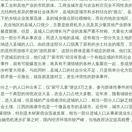
从事工业和其他产业的市民群体。工商业城市是与农业村庄完全不同性质
元结构性差异的整体社会体系中，县域则是城市和乡村结合的“接点”。
以下的乡镇企业发展迅速，县的城乡接点部位模糊化，而在内地农业地区
往，农业地区的县城人口很少，主要是政府机关人员及其少量其他产业群体。
至极度膨胀。但是，县城人口的增长与产业的发展严重不对称。大量在大
相当一部分不再从事农业，而进入当地的县城。还有相当一部分失去土地
吸纳进入县城的人口。由此使这部分人口脱离了原有的乡土社会的规范，
的居所而游移不定的“游民群体”。这部分群体是最不稳定的群体。他们
于进城后的生活，他们成了“新市民”却没有形成一个有稳定感的市民社
发事件，就有可能爆发出来，将具有不满情绪的各种人集聚在一起，形成
的乡村要大得多。与此同时，县城人口的社会分化不足，只是简单分化为
干群矛盾一旦激化，就容易直接对立，发生冲突性的群体事件。
之一的人口外出务工，仅“留守儿童”便达3万之多。参与群体性事件的
，是一个典型的传统农业大县，农业人口占绝大多数。近年来，随着城镇
业，进入县城，但县城的产业很难消化进城的人口，相当一部分人口缺乏
会土壤。江西的南康市也是一个撤县改市的县级市。近些年，城市人口迅速
展很快，特别是木材家俱业迅速发展，相当一部分进城人口从事家俱业生
家金融危机逐步扩展之时，国内经济环境尚较严峻，当地政府决定提高税费