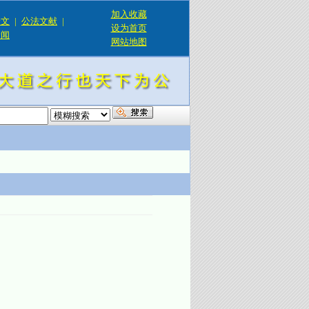
加入收藏
论文
|
公法文献
|
设为首页
新闻
网站地图
！