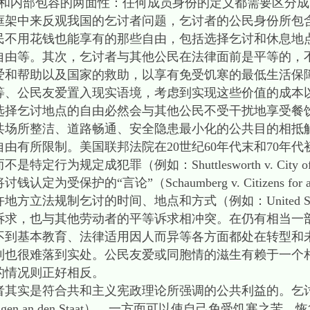
和内部包容的两面性：任何成员身份的定义都需要区分成
中来反观我国的乞讨者问题，乞讨者的公民身份所包
民不用花钱也能享有的那些自由，包括选择乞讨和休息地
自由等。其次，乞讨者与其他公民在法律面前是平等的，
爱和帮助以及国家的救助，以享有免受饥寒的最低生活保
公民友爱置入现实语境，考虑到实现这些价值的成本
选择乞讨地点的自由必然会与其他公民不受干扰地享受餐
共场所整洁、道路畅通、安全隐患最小化的公共目的相抵
由有所限制。美国联邦法院在20世纪60年代末和70年
规定成犯罪（例如：Shuttlesworth v. City of Bi
的“言论”（Schaumberg v. Citizens for a Bett
立法规制乞讨的时间、地点和方式（例如：United States 
权诉求，也与其他劳动者的平等诉求相冲突。在仍有相当一
不到基本教育、法律适用因人而异等各方面都处在转型和
利也很难落到实处。公民友爱或同胞情的滋生有赖于一个
的情况则正好相反。
实是符合共和主义宪政理论所强调的公共利益的。乞
ngen an den Staat），一方面可以使自己免受饥寒之