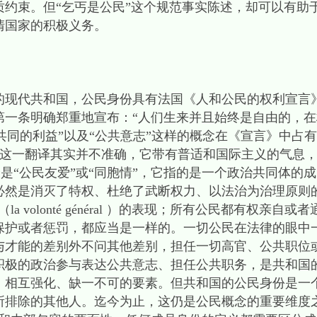
质约束。但“乞丐是公民”这个规范事实陈述，却可以有助
清国家的积极义务。
代共和国，公民身份具有法国《人和公民的权利宣言
第一条明确郑重地宣布：“人们生来并且始终是自由的，
“共同的利益”以及“公共意志”这样的概念在《宣言》中占
键。“博爱”这一翻译其实并不准确，它带有普适和国际主义的气
更好翻译是“公民友爱”或“同胞情”，它指的是一个政治共同体
必然是消灭了特权、杜绝了武断权力、以法治为治理原则
 volonté général ）的表现；所有公民都有权亲自
保护或者惩罚，都应当是一样的。一切公民在法律的眼中
与才能的差别外不问其他差别，担任一切高官、公共职位或
积极的政治参与表达公共意志、担任公共职务，是共和国
、相互强化、缺一不可的要素。但共和国的公民身份是一
所排除的其他人。迄今为止，这仍是公民概念的重要维度之