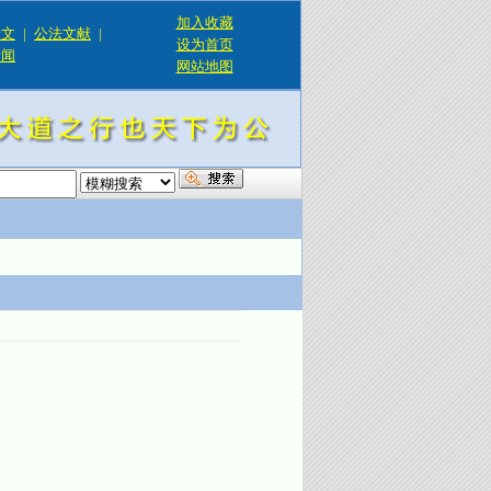
加入收藏
论文
|
公法文献
|
设为首页
新闻
网站地图
！