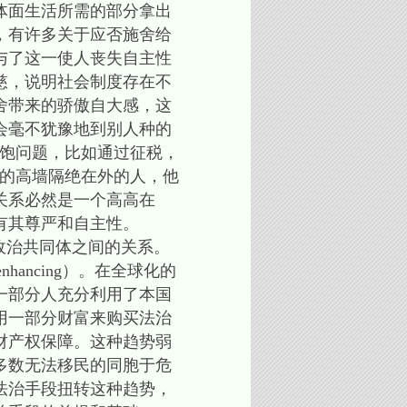
体面生活所需的部分拿出
，有许多关于应否施舍给
与了这一使人丧失自主性
慈，说明社会制度存在不
舍带来的骄傲自大感，这
会毫不犹豫地到别人种的
温饱问题，比如通过征税，
权的高墙隔绝在外的人，他
关系必然是一个高高在
有其尊严和自主性。
政治共同体之间的关系。
nhancing）。在全球化的
一部分人充分利用了本国
用一部分财富来购买法治
财产权保障。这种趋势弱
多数无法移民的同胞于危
法治手段扭转这种趋势，