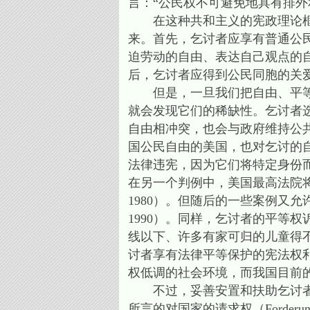
言：“公民权不可避免地具有排外
在这种共和主义的宪政理论框架
来。首先，乞讨者应享有普通公
迫劳动的自由、表达自己观点的
后，乞讨者应得到公民同胞的关
但是，一旦我们把自由、平等、
就会发现它们的稀缺性。乞讨者
自由相冲突，也会与政府维持公
国公民自由的美国，也对乞讨的自
法律违宪，因为它们将特定身份而不是特定行为
在另一个判例中，美国最高法院将讨钱认定为受保护
1980）。但随后的一些案例又允许地方
1990）。同样，乞讨者的平等
线以下、许多有家可归的儿童得
讨者享有法律平等保护的宪法权
权低调的社会环境，而我国目前
不过，妥善安置和扶助乞讨者其
所言的对国家的请求权（Forderu