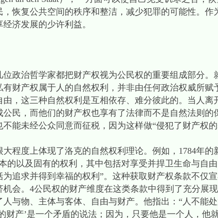
民，恢复公共空间的秩序和整洁，减少犯罪的可能性。作
享经济发展的少许利益。
政治哲学家都把财产权视为公民权的重要组成部分。
私有财产权属于人的自然权利，并非由任何政治权威所赋
自由，这三种自然权利是互相依存、难分彼此的。当人离
成公民，而他们的财产权也享有了法律而不是自然法则的
也不能未经公众同意而征税，因为这样做“侵犯了财产权
程度上体现了洛克的自然权利理论。例如，1784年的
基本的以及固有的权利，其中包括对享受并捍卫生命与自
括为追求并得到幸福的权利”。这种获取财产权条款不仅
济机会。4公民权的财产维度在这类条款中得到了充分展现
与物、主体与客体、自由与财产。他指出：“人不能处
的财产’是一个矛盾的说法；因为，只要他是一个人，他