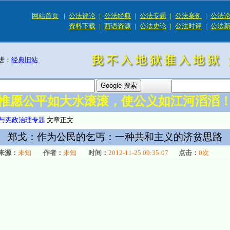
网站首页
|
公法评论
|
公法经典
|
公法专题
|
公法案例
|
公法
资料下载
|
西语资源
|
公法史论
|
公法时评
|
公法
进：
经典旧站
惟愿公平如大水滚滚，使公义如江河滔滔
与宪政治理专题
文章正文
郑戈：作为公民的乞丐：一种共和主义的济贫思路
来源：
未知
作者：
未知
时间：
2012-11-25 09:35:07
点击：
0
次