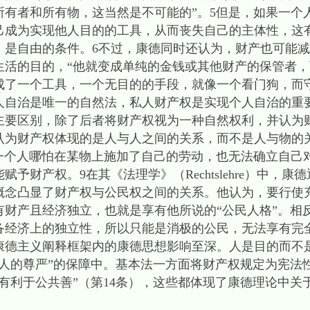
所有者和所有物，这当然是不可能的”。5但是，如果一个
己成为实现他人目的的工具，从而丧失自己的主体性，这
，是自由的条件。6不过，康德同时还认为，财产也可能
生活的目的，“他就变成单纯的金钱或其他财产的保管者
成了一个工具，一个无目的的手段，就像一个看门狗，而守
人自治是唯一的自然法，私人财产权是实现个人自治的重
区别，除了后者将财产权视为一种自然权利，并认为
认为财产权体现的是人与人之间的关系，而不是人与物的
，一个人哪怕在某物上施加了自己的劳动，也无法确立自己
予财产权。9在其《法理学》（Rechtslehre）中，
概念凸显了财产权与公民权之间的关系。他认为，要行使
有财产且经济独立，也就是享有他所说的“公民人格”。相
备经济上的独立性，所以只能是消极的公民，无法享有完全
康德主义阐释框架内的康德思想影响至深。人是目的而不
“人的尊严”的保障中。基本法一方面将财产权规定为宪法
有利于公共善”（第14条），这些都体现了康德理论中关