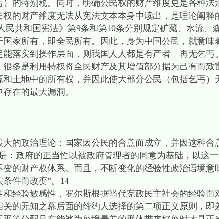
丐）的特别税。同时，明确公民权的财产维度更是各种法
的财产维度无法从宪法文本本身中读出，是理论阐释
人民共和国宪法》第9条和第10条分别规定矿藏、水流、
于国家所有，即全民所有。因此，身为中国公民，就意味
定能落实到操作层面，则我国人人都是有产者，再无乞丐
，很多是利用特权将全民财产及其增值部分据为己有而致
源和土地中的所有权，并因此使大部分公民（包括乞丐）
中存在的最大漏洞。
的政治理论：国家因公民的合意而成立，并因这种合
念是：政府的正当性以被政府管理者的同意为基础，以这
不变的财产权体系。而且，不断变化的经验性政治语境意
条件而改变”。14
经验敏感性，罗尔斯根据当代宪政民主社会的经验而
相关的无知之幕后面的缔约人选择的第二项正义原则，即