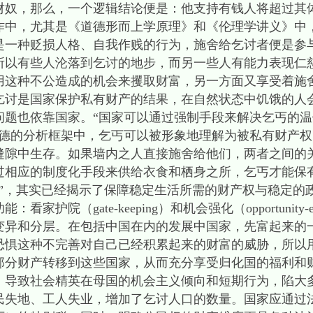
，那么，一个逻辑结论便是：他支持有钱人将超过其
作中，尤其是《道德形而上学原理》和《伦理学讲义》中
是一种贬损人格、自我作贱的行为，施舍给乞讨者便是参
之所以有些人沦落到乞讨的地步，而另一些人有能力表现仁
用这种不公造成的机会来攫取财富，另一方面又享受着施
于乞讨是国家保护私有财产的结果，在自然状态中饥饿的人
问题也依靠国家。“国家可以通过强制手段来解决乞丐的
康德的分析框架中，乞丐可以被形象地理解为被私有财产
缝隙中生存。如果墙内之人直接施舍给他们，两者之间的
过相应的制度化手段来供给衣食和栖身之所，乞丐才能保
，其实已经揭示了保障稳定生活所需的财产权与稳定的
院（gate-keeping）和机会强化（opportunity-e
变异和分层。在包括中国在内的发展中国家，先富起来的
恐惧这种不完善对自己已经积累起来的财富的威胁，所以
部分财产转移到这些国家，从而充分享受归化国的福利和
，导致社会精英在母国的机会主义倾向和短期行为，陷大
民失地、工人失业，增加了乞讨人口的数量。国家应通过