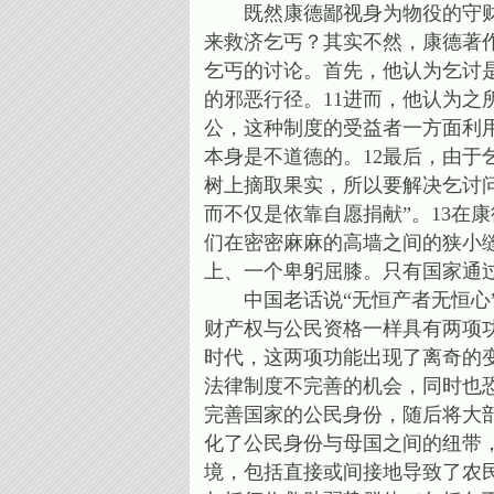
既然康德鄙视身为物役的守财奴
来救济乞丐？其实不然，康德著
乞丐的讨论。首先，他认为乞讨
的邪恶行径。11进而，他认为
公，这种制度的受益者一方面利
本身是不道德的。12最后，由
树上摘取果实，所以要解决乞讨
而不仅是依靠自愿捐献”。13在
们在密密麻麻的高墙之间的狭小
上、一个卑躬屈膝。只有国家通
中国老话说“无恒产者无恒心”
财产权与公民资格一样具有两项功能：看家护
时代，这两项功能出现了离奇的
法律制度不完善的机会，同时也
完善国家的公民身份，随后将大
化了公民身份与母国之间的纽带
境，包括直接或间接地导致了农