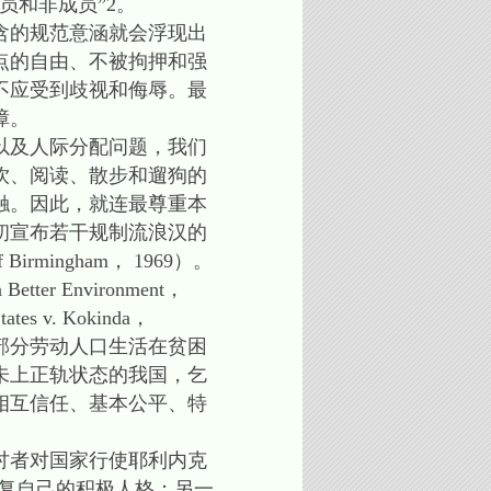
员和非成员”2。
含的规范意涵就会浮现出
点的自由、不被拘押和强
不应受到歧视和侮辱。最
障。
以及人际分配问题，我们
饮、阅读、散步和遛狗的
触。因此，就连最尊重本
代初宣布若干规制流浪汉的
rmingham， 1969）。
er Environment，
v. Kokinda，
部分劳动人口生活在贫困
未上正轨状态的我国，乞
相互信任、基本公平、特
讨者对国家行使耶利内克
苦，恢复自己的积极人格；另一