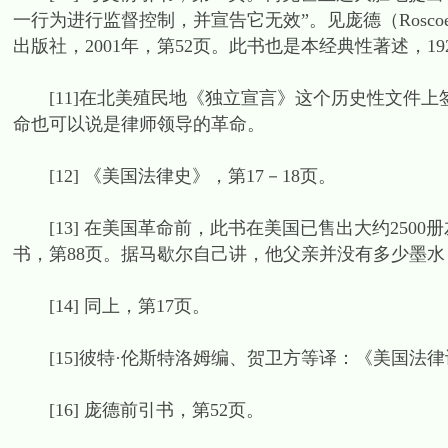
一行为进行监督控制，并宣告它无效”。见庞德（Rosco
出版社，2001年，第52页。此书也是本经典性著述，1
[11]在北美殖民地《独立宣言》这个历史性文件上签
命也可以说是律师领导的革命。
[12] 《美国法律史》，第17－18页。
[13] 在美国革命前，此书在美国已售出大约2500
书，第88页。据马歇尔自己讲，他父亲并没有多少墨
[14] 同上，第17页。
[15]彼特·伦斯特洛姆编、贺卫方等译：《美国法律词
[16] 庞德前引书，第52页。