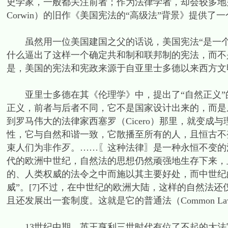
史学家，一般都关注前者；作为法律学者，却会较多地关
Corwin）的旧作《美国宪法的“高级法”背景》提供了
虽然用一位美国建国之父的话说，美国宪法“是一个反
什么逼出了这样一个确定共和制和联邦制的宪法，而不
是，美国的宪法和宪政来源于自亚里士多德以来西方文
亚里士多德在其《伦理学》中，提出了“自然正义”
正义，前者与后者不同，它不是国家设计出来的，而是
到罗马伟大的法律家西塞罗（Cicero）那里，就变成
性，它与自然和谐一致，它散播至所有的人，且恒古不
束人们为非作歹。……〖这种法律〗是一种永恒不变的法
代的欧洲中世纪，自然法的思想仍然顽强地生存下来，
的、人类权威的法令之中而施以其主要好处，而中世纪
威”。[7]不过，在中世纪的欧洲大陆，这样的自然法
且还发展出一套制度。这就是它的普通法（Common La
13世纪中期，英王亨利三世时代有位了不起的大法官，叫布雷克