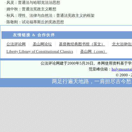
·
风灵：普通法与哈耶克法治思想
·
姚中秋：普通法宪政主义断想
·
秋风：理性、法律与自然法：普通法宪政主义的框架
·
陈敬刚：试论福蒂斯丘的宪政思想
友情链接 & 合作伙伴
公法评论网
圣山网论坛
基督教经典图书馆（英文）
北大法律信
Liberty Library of Constitutional Classics
圣山网（.com）
公法评论网建于2000年5月26日。本网使用资料基
范亚峰信箱：
holymounta
© 2000
两足行遍天地路，一肩担尽古今愁