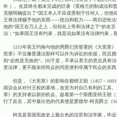
年 ）。在其终生都未完成的巨著《英格兰的制成法和普通法》 （The 
克顿明确提出了“国王本人不应该受制于任何人，但他
王将法律赐予他的东西——统治和权力——再归还给法
他的“国王在万人之上，但却在上帝和法律之下”的名
法：“如果国王没有约束，就是说如果没有法律约束，
1215年英王约翰与他的男爵们所签署的《大宪章》
宪章》不仅像普通法那样可以作为诉讼的依据，而且拥
则“必然是无效的”。[8]于是，不承认君主的意志具
变法律，更不能未经民众的同意便剥夺属于民众的东西
但是，《大宪章》的影响在都铎王朝（1457－160
国议会从对付王权的基地，改造为对自己有利的工具。
章》的支持者以新的机会。趁着第一个斯图亚特王朝（16
行了反击，其中最出色的代表便是爱德华·柯克爵士（Sir Edwa
柯克是英国宪政史上最出色的法官和法学家，毕业于剑桥