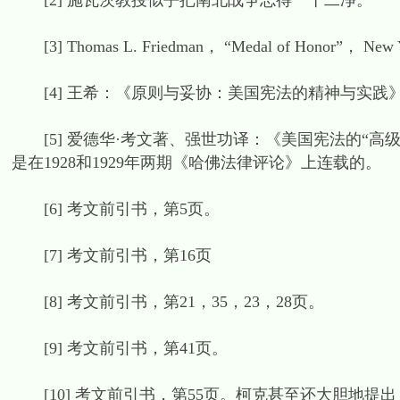
[2] 施瓦茨教授似乎把南北战争忘得一干二净。
[3] Thomas L. Friedman， “Medal of Honor”， New 
[4] 王希：《原则与妥协：美国宪法的精神与实践》，北
[5] 爱德华·考文著、强世功译：《美国宪法的“高级
是在1928和1929年两期《哈佛法律评论》上连载的。
[6] 考文前引书，第5页。
[7] 考文前引书，第16页
[8] 考文前引书，第21，35，23，28页。
[9] 考文前引书，第41页。
[10] 考文前引书，第55页。柯克甚至还大胆地提