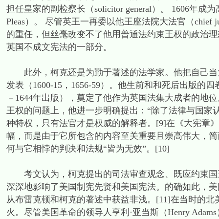
担任皇家的副检察长（solicitor general）。 1606年成为高等民事
Pleas）。 尽管英王一再委以他王座法院大法官（chief justice o
的重任，但丝毫改变不了他用普通法约束王权的政治理想
英国不成文宪法的一部分。
此外，柯克还是为勤于著述的法学家。他把自己当大法官
发表（1600-15，1656-59）。他生前和和死后出版的四卷《英格兰法总
－1644年出版），奠定了他作为英国法集大成者的地
王权的问题上，他进一步明确提出：“除了法律与国家
种特权，只有法官才是权威的解释者。[9]在《大宪章
幅，而是由于它所包含的内容至关重要且崇高伟大，简
何与它相悖的判决和法规“皆为无效”。[10]
考文认为，柯克提出的司法审查观念、既应约束国王
深深地影响了美国制宪先贤和美国宪法。的确如此，美
从布雷克顿和柯克的著述中获益非浅。[11]在当时的
火。尽管美国革命的领导人亨利·亚当斯（Henry Adams）