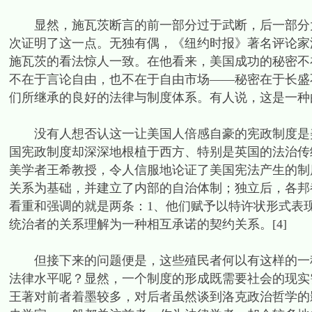
显然，施瓦茨断言的前一部分过于武断，后一部分大体正
次证明了这一点。无独有偶，《纽约时报》著名评论家汤姆斯·
施瓦茨的看法惊人一致。在他看来，美国成功的秘密不
不在于言论自由，也不在于自由市场——秘密在于长盛
们所继承的良好的法律与制度体系。有人说，这是一种由
没有人想否认这一让美国人倍感自豪的宪政制度是美
国宪政制度却深深地根植于西方、特别是英国的法治传
美学者王希教授，令人信服地论证了美国宪法产生的制
关系为基础，并建立了内部的自治体制；独立后，各邦
看重和强调的就是两条：1、他们赋予以特许状形式表现
统治者的关系理解为一种相互承诺的契约关系。[4]
但接下来的问题便是，这些殖民者何以有这样的一种
法律水平呢？显然，一个制度的形成既需要社会的现实
王著对前者着墨较多，对后者虽然谈到洛克政治哲学的