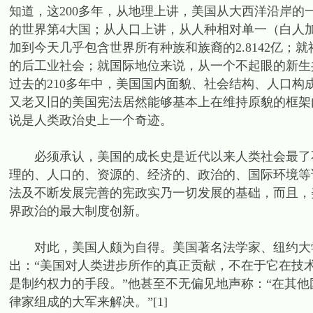
知道，这200多年，从地理上讲，美国从大西洋沿岸的
的世界第4大国；从人口上讲，从人种相对单一（白人加
加到今天几乎包含世界所有种族和族裔的2.8142亿
的后工业社会；就国际地位来说，从一个不起眼的新生
过去的210多年中，美国国内面貌、社会结构、人口
又老又旧的美国宪法居然能够基本上在维持原貌的框架
说是人类政治史上一个奇迹。
必须承认，美国的成长史是近代以来人类社会最了不
理的、人口的、资源的、经济的、政治的、国际环境等
法及不断发展完善的宪政实乃一切发展的基础，而且，
界政治的最大制度创新。
对此，美国人颇为自得。美国著名法学家、纽约大学讲座教授伯
出：“美国对人类进步所作的真正贡献，不在于它在技
是制约权力的手段。”他甚至不无偏见地声称：“在其
律家组成的大军来解决。”[1]