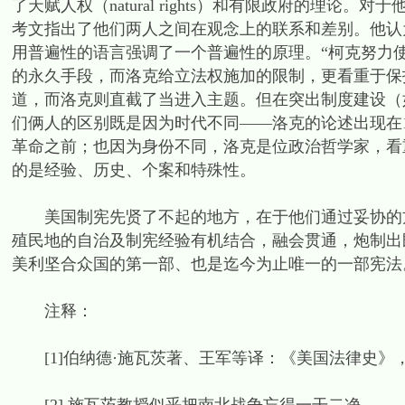
了天赋人权（natural rights）和有限政府的理论
考文指出了他们两人之间在观念上的联系和差别。他认
用普遍性的语言强调了一个普遍性的原理。“柯克努力
的永久手段，而洛克给立法权施加的限制，更看重于保护个
道，而洛克则直截了当进入主题。但在突出制度建设（
们俩人的区别既是因为时代不同——洛克的论述出现在16
革命之前；也因为身份不同，洛克是位政治哲学家，看
的是经验、历史、个案和特殊性。
美国制宪先贤了不起的地方，在于他们通过妥协的方
殖民地的自治及制宪经验有机结合，融会贯通，炮制出
美利坚合众国的第一部、也是迄今为止唯一的一部宪法
注释：
[1]伯纳德·施瓦茨著、王军等译：《美国法律史》，