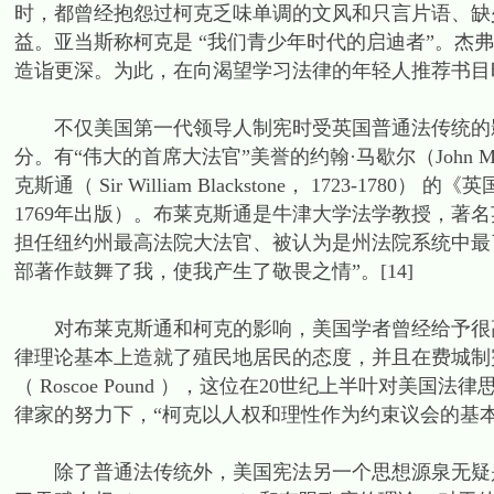
时，都曾经抱怨过柯克乏味单调的文风和只言片语、缺
益。亚当斯称柯克是 “我们青少年时代的启迪者”。杰
造诣更深。为此，在向渴望学习法律的年轻人推荐书目时
不仅美国第一代领导人制宪时受英国普通法传统的影
分。有“伟大的首席大法官”美誉的约翰·马歇尔（John 
克斯通（ Sir William Blackstone， 1723-1780） 的《英国法
1769年出版）。布莱克斯通是牛津大学法学教授，著
担任纽约州最高法院大法官、被认为是州法院系统中最了不起
部著作鼓舞了我，使我产生了敬畏之情”。[14]
对布莱克斯通和柯克的影响，美国学者曾经给予很高
律理论基本上造就了殖民地居民的态度，并且在费城制宪
（ Roscoe Pound ），这位在20世纪上半叶对
律家的努力下，“柯克以人权和理性作为约束议会的基本原
除了普通法传统外，美国宪法另一个思想源泉无疑是