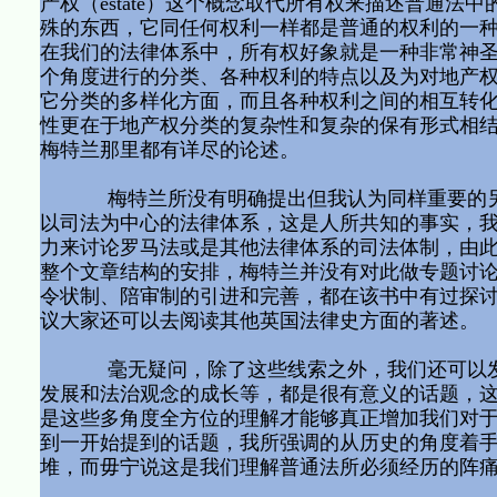
产权（estate）这个概念取代所有权来描述普通
殊的东西，它同任何权利一样都是普通的权利的一
在我们的法律体系中，所有权好象就是一种非常神
个角度进行的分类、各种权利的特点以及为对地产
它分类的多样化方面，而且各种权利之间的相互转
性更在于地产权分类的复杂性和复杂的保有形式相
梅特兰那里都有详尽的论述。
梅特兰所没有明确提出但我认为同样重要的另一
以司法为中心的法律体系，这是人所共知的事实，
力来讨论罗马法或是其他法律体系的司法体制，由
整个文章结构的安排，梅特兰并没有对此做专题讨
令状制、陪审制的引进和完善，都在该书中有过探
议大家还可以去阅读其他英国法律史方面的著述
毫无疑问，除了这些线索之外，我们还可以发现
发展和法治观念的成长等，都是很有意义的话题，
是这些多角度全方位的理解才能够真正增加我们对
到一开始提到的话题，我所强调的从历史的角度着
堆，而毋宁说这是我们理解普通法所必须经历的阵