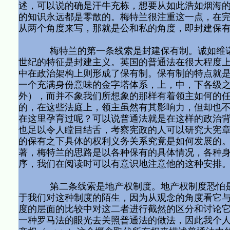
述，可以说的确是汗牛充栋，想要从如此浩如烟海
的知识永远都是零散的。梅特兰很注重这一点，在
从两个角度来写，那就是公和私的角度，即封建保
梅特兰的第一条线索是封建保有制。诚如维诺格
世纪的特征是封建主义。英国的普通法在很大程度
中在政治架构上则形成了保有制。保有制的特点就是
一个充满身份意味的金字塔体系，上，中，下各级
外），而并不象我们所想象的那样有着领主如何的
的，在这些法庭上，领主虽然有其影响力，但却也
在这里孕育过呢？可以说普通法就是在这样的政治背
也足以令人瞠目结舌，考察宪政的人可以研究大宪
的保有之下具体的权利义务关系究竟是如何发展的
著，梅特兰的思路是以各种保有的具体情况，各种
序，我们在阅读时可以有意识地注意他的这种安
第二条线索是地产权制度。地产权制度恐怕是普
于我们对这种制度的陌生，因为从观念的角度看它
度的层面的比较中对这二者进行截然的区分和讨论
一种罗马法的眼光去关照普通法的做法，因此我个