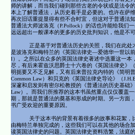
师的讲解，而当我们碰到那些古老的令状或是法令
本上了解普通法，从历史着手是必要的。也许在萨
再次旧话重提显得有些不合时宜，但这对于普通法
普通法大师波洛克（P.Pollock）的话也许能给
远远超出一般课本的更多的历史批判知识，他是不
正是基于对普通法历史的关照，我们在此处才要
是波洛克和梅特兰的《英国法律史—爱德华一世以前》（The History 
I）。之所以在众多的英国法律史著述中选重这一本
尽，有后来霍兹沃思爵士十六卷的《英国法律史》（Sir W.Holdsw
明扼要又不乏见解，又有后来普拉克内特的《简明普通法史》（T.F.T.P
Common Law）和贝克的《英国法律史导论》（J.H.Baker, An I
深邃和启发则有密尔松教授的《普通法的历史基础》（S.F.C.Milsom
Law）。而我们所推荐的这本书虽然重点仅仅覆盖
期，那就是普通法的奠基和形成的时期。另一方面
书广受欢迎的重要原因。
关于这本书的背景有着很多的故事和花絮，比如
由梅特兰单独完成的，这些我们可以在其他的场合
读英国法律史的问题。英国法律史资料浩繁，法庭