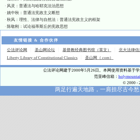
·
风灵：普通法与哈耶克法治思想
·
姚中秋：普通法宪政主义断想
·
秋风：理性、法律与自然法：普通法宪政主义的框架
·
陈敬刚：试论福蒂斯丘的宪政思想
友情链接 & 合作伙伴
公法评论网
圣山网论坛
基督教经典图书馆（英文）
北大法律信
Liberty Library of Constitutional Classics
圣山网（.com）
公法评论网建于2000年5月26日。本网使用资料基
范亚峰信箱：
holymounta
© 2000
两足行遍天地路，一肩担尽古今愁