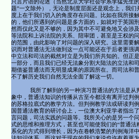
只言片语的论述（当然北京大学社会学系李猛先生的
题”一文除外），无论是制度层面还是观念上，我们
度上在于我们切入的角度存在问题。比如在我所接
的，他们所遇到的问题是多方面的，如就对于英国
然而仅此又是不够的，因为其中不可避免地又会涉
等法院和上诉法院的关系、陪审团，甚至是王权的
的范围，由此影响了对问题的深入研究。这里需要
识而对普通法无法做到这一点可能还在于后者更强
中立法和司法的截然对立是为我们所共知的。但正
一部分，而且我们已经无法象分割大陆法的立法和
期借鉴普通法而无明显成果的原因所在。而司法和
不了解历史我们自然无法全面了解这一切。
我所了解到的另一种演习普通法的方法是从判例
象中，普通法知识的传播从古至今都没有离开过判
的苏格拉底式的教学方法。但判例教学法或研读判
国普通法教育的研讨会上，一位澳大利亚学者指出
言问题，司法实践的问题等。我所关心的是另一个
式的思维和推理方式，甚至也可能使我们的“普通法
系化的方式得到增长，因为在卷帙浩繁的判例海洋
法知识体系，而这对于现在的我们来说也许有着更